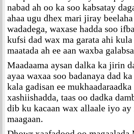
nabad ah oo ka soo kabsatay daga
ahaa ugu dhex mari jiray beelah
wadadega, waxase hadda soo ifba
kufsi dad wax ma garata ahi kul
maatada ah ee aan waxba galabsa
Maadaama aysan dalka ka jirin 
ayaa waxaa soo badanaya dad ka
kala gadisan ee mukhaadaraadka
xashiishadda, taas oo dadka damb
dib ku kacaan wax allaale iyo a
maagaan.
Dhowr xaafadood oo magaalada 