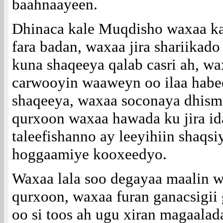
baahnaayeen.
Dhinaca kale Muqdisho waxaa k
fara badan, waxaa jira shariikad
kuna shaqeeya qalab casri ah, wa
carwooyin waaweyn oo ilaa habe
shaqeeya, waxaa soconaya dhism
qurxoon waxaa hawada ku jira id
taleefishanno ay leeyihiin shaqsi
hoggaamiye kooxeedyo.
Waxaa lala soo degayaa maalin w
qurxoon, waxaa furan ganacsigii
oo si toos ah ugu xiran magaala