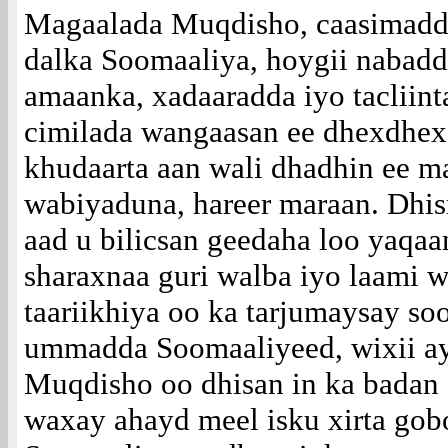
Magaalada Muqdisho, caasimadd
dalka Soomaaliya, hoygii nabadd
amaanka, xadaaradda iyo tacliint
cimilada wangaasan ee dhexdhex
khudaarta aan wali dhadhin ee m
wabiyaduna, hareer maraan. Dhi
aad u bilicsan geedaha loo yaqaa
sharaxnaa guri walba iyo laami 
taariikhiya oo ka tarjumaysay soo
ummadda Soomaaliyeed, wixii ay
Muqdisho oo dhisan in ka badan 
waxay ahayd meel isku xirta gob