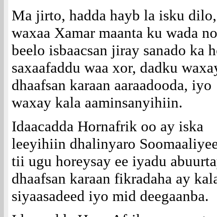
Ma jirto, hadda hayb la isku dilo,
waxaa Xamar maanta ku wada no
beelo isbaacsan jiray sanado ka h
saxaafaddu waa xor, dadku waxay
dhaafsan karaan aaraadooda, iyo
waxay kala aaminsanyihiin.
Idaacadda Hornafrik oo ay iska
leeyihiin dhalinyaro Soomaaliye
tii ugu horeysay ee iyadu abuurt
dhaafsan karaan fikradaha ay kal
siyaasadeed iyo mid deegaanba.