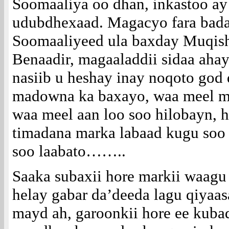
Soomaaliya oo dhan, inkastoo ay 
udubdhexaad. Magacyo fara bad
Soomaaliyeed ula baxday Muqish
Benaadir, magaaladdii sidaa ah
nasiib u heshay inay noqoto god
madowna ka baxayo, waa meel ma
waa meel aan loo soo hilobayn, h
timadana marka labaad kugu soo
soo laabato……..
Saaka subaxii hore markii waagu
helay gabar da’deeda lagu qiyaas
mayd ah, garoonkii hore ee kuba