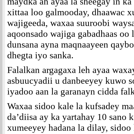
maydka ah ayaa la sheegay in ka 
xittaa loo galmooday, dhaawac 
wajigeeda, waxaa suuroobi waysa
aqoonsado wajiga gabadhaas oo l
dunsana ayna maqnaayeen qaybo 
dhegta iyo sanka.
Falalkan argagaxa leh ayaa waxa
asbuucyadii u danbeeyey kuwo 
iyadoo aan la garanayn cidda fal
Waxaa sidoo kale la kufsadey ma
da’diisa ay ka yartahay 10 sano ka
xumeeyey hadana la dilay, sidoo 