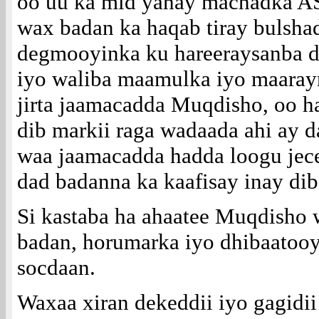
oo uu ka mid yahay machadka
wax badan ka haqab tiray bulsh
degmooyinka ku hareeraysanba 
iyo waliba maamulka iyo maaray
jirta jaamacadda Muqdisho, oo h
dib markii raga wadaada ahi ay d
waa jaamacadda hadda loogu jec
dad badanna ka kaafisay inay dib
Si kastaba ha ahaatee Muqdisho
badan, horumarka iyo dhibaatooy
socdaan.
Waxaa xiran dekeddii iyo gagidii