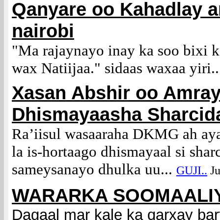
Qanyare oo Kahadlay a
nairobi
"Ma rajaynayo inay ka soo bixi k
wax Natiijaa." sidaas waxaa yiri.
Xasan Abshir oo Amray 
Dhismayaasha Sharcid
Ra’iisul wasaaraha DKMG ah aya
la is-hortaago dhismayaal si shar
sameysanayo dhulka uu...
GUJI..
Ju
WARARKA SOOMAALIYA
Dagaal mar kale ka qarxay b