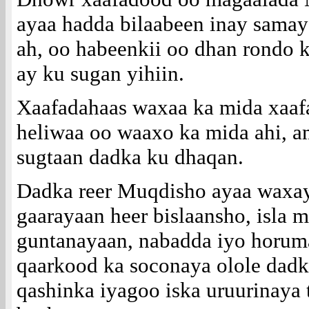
ayaa hadda bilaabeen inay sama
ah, oo habeenkii oo dhan rondo 
ay ku sugan yihiin.
Xaafadahaas waxaa ka mida xaaf
heliwaa oo waaxo ka mida ahi,
sugtaan dadka ku dhaqan.
Dadka reer Muqdisho ayaa waxa
gaarayaan heer bislaansho, isla 
guntanayaan, nabadda iyo horum
qaarkood ka soconaya olole dadk
qashinka iyagoo iska uruurinaya t