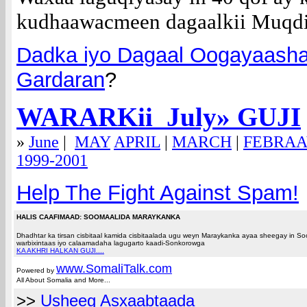
kudhaawacmeen dagaalkii Muqdi
Dadka iyo Dagaal Oogayaash
Gardaran
?
WARARKii Ju
ly
» GUJI
»
June
|
MAY
APRIL
|
MARCH
|
FEBRA
1999-2001
Help The Fight Against Spam!
HALIS CAAFIMAAD: SOOMAALIDA MARAYKANKA
Dhadhtar ka tirsan cisbitaal kamida cisbitaalada ugu weyn Maraykanka ayaa sheegay in 
warbixintaas iyo calaamadaha lagugarto kaadi-Sonkorowga
KA AKHRI HALKAN GUJI....
www.Somali
Talk.com
Powered by
All About Somalia and More...
>>
Usheeg Asxaabtaada