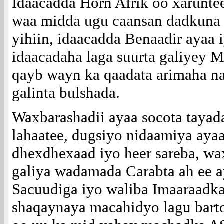
Idaacadda Horn Afrik oo xarunte
waa midda ugu caansan dadkuna a
yihiin, idaacadda Benaadir ayaa
idaacadaha laga suurta galiyey 
qayb wayn ka qaadata arimaha n
galinta bulshada.
Waxbarashadii ayaa socota tayad
lahaatee, dugsiyo nidaamiya aya
dhexdhexaad iyo heer sareba, wa
galiya wadamada Carabta ah ee a
Sacuudiga iyo waliba Imaaraadk
shaqaynaya macahidyo lagu bart