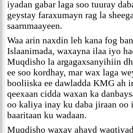
iyadan gabar laga soo tuuray dab
geystay faraxumayn rag la sheeg
saarnmaayeen.
Waa arin naxdin leh kana fog ba
Islaanimada, waxayna ilaa iyo ha
Muqdisho la argagaxsanyihiin d
ee soo kordhay, mar wax laga we
booliiska ee dawladda KMG ah 
qeexaan cidda waxan ka danbays
oo kaliya inay ku daba jiraan oo 
baaritaan ku wadaan.
Muqdisho waxay ahayd waqtiyad