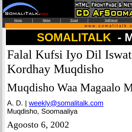
|
|
|
Home
Webs
Email
TellFriend
w w w . s o m a l i t a l k . 
SOMALITALK
- 
Falal Kufsi Iyo Dil Isw
Kordhay Muqdisho
Muqdisho Waa Magaalo M
A. D. |
weekly@somalitalk.com
Muqdisho, Soomaaliya
Agoosto 6, 2002