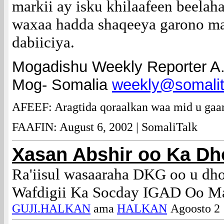
markii ay isku khilaafeen beela
waxaa hadda shaqeeya garono ma
dabiiciya.
Mogadishu Weekly Reporter A
Mog- Somalia
weekly@somalit
AFEEF: Aragtida qoraalkan waa mid u gaar
FAAFIN: August 6, 2002 | SomaliTalk
Xasan Abshir oo Ka D
Ra'iisul wasaaraha DKG oo u dh
Wafdigii Ka Socday IGAD Oo Ma
GUJI.HALKAN
ama
HALKAN
Agoosto 2