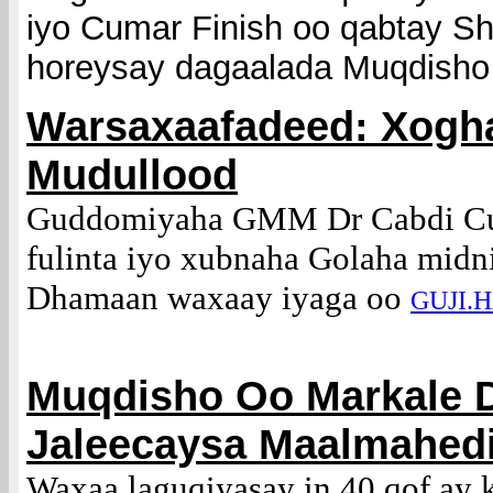
iyo Cumar Finish oo qabtay Shi
horeysay dagaalada Muqdisho
Warsaxaafadeed: Xogh
Mudullood
Guddomiyaha GMM Dr Cabdi Cu
fulinta iyo xubnaha Golaha mid
Dhamaan waxaay iyaga oo
GUJI.
Muqdisho Oo Markale 
Jaleecaysa Maalmahedi
Waxaa laguqiyasay in 40 qof ay 