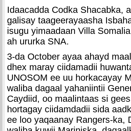
Idaacadda Codka Shacabka, 
galisay taageerayaasha Isbah
isugu yimaadaan Villa Somalia
ah ururka SNA.
3-da October ayaa ahayd maali
dhex maray ciidamadii huwant
UNOSOM ee uu horkacayay M
waliba dagaal yahaniintii Ge
Caydiid, oo maalintaas si gees
hortagay ciidamdadii sida aad
ee loo yaqaanay Rangers-ka, D
waliba kuwii Mariniska. dagaa