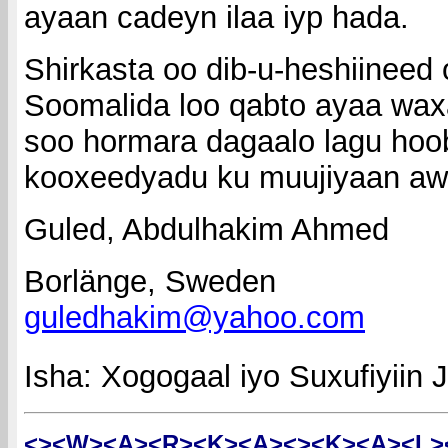
ayaan cadeyn ilaa iyp hada.
Shirkasta oo dib-u-heshiineed
Soomalida loo qabto ayaa wa
soo hormara dagaalo lagu hoo
kooxeedyadu ku muujiyaan awo
Guled, Abdulhakim Ahmed
Borlänge, Sweden
guledhakim@yahoo.com
Isha: Xogogaal iyo Suxufiyiin
<><W><A><R><K><A><><K><A><L>