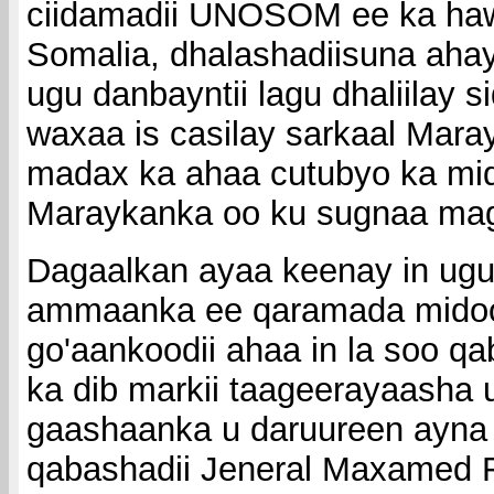
ciidamadii UNOSOM ee ka haw
Somalia, dhalashadiisuna aha
ugu danbayntii lagu dhaliilay s
waxaa is casilay sarkaal Mara
madax ka ahaa cutubyo ka mi
Maraykanka oo ku sugnaa ma
Dagaalkan ayaa keenay in ugu 
ammaanka ee qaramada midoo
go'aankoodii ahaa in la soo qa
ka dib markii taageerayaasha 
gaashaanka u daruureen ayna 
qabashadii Jeneral Maxamed F