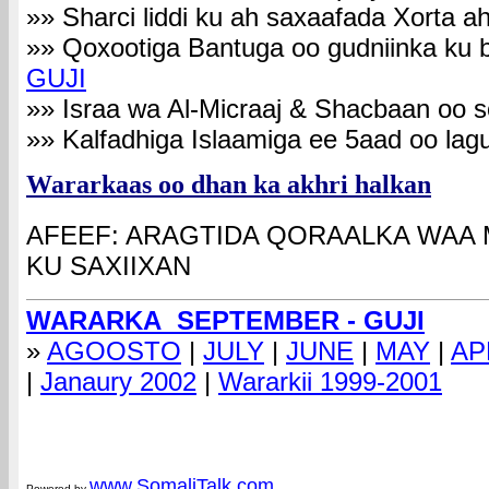
»» Sharci liddi ku ah saxaafada Xorta
»» Qoxootiga Bantuga oo gudniinka ku
GUJI
»» Israa wa Al-Micraaj & Shacbaan oo
»» Kalfadhiga Islaamiga ee 5aad oo l
Wararkaas oo dhan ka akhri halkan
AFEEF: ARAGTIDA QORAALKA WAA
KU SAXIIXAN
WARARKA SEPTEMBER - GUJI
»
AGOOSTO
|
JULY
|
JUNE
|
MAY
|
AP
|
Janaury 2002
|
Wararkii 1999-2001
com
www.Somali
Talk.com
Powered by