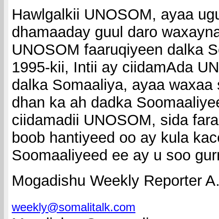
Hawlgalkii UNOSOM, ayaa ugu
dhamaaday guul daro waxayna
UNOSOM faaruqiyeen dalka So
1995-kii, Intii ay ciidamAda
dalka Somaaliya, ayaa waxaa 
dhan ka ah dadka Soomaaliye
ciidamadii UNOSOM, sida fara 
boob hantiyeed oo ay kula kac
Soomaaliyeed ee ay u soo gu
Mogadishu Weekly Reporter A.
weekly@somalitalk.com