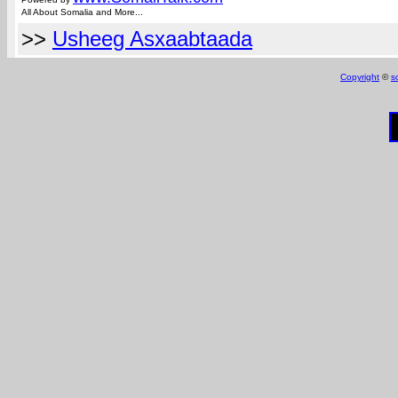
All About Somalia and More...
>>
Usheeg Asxaabtaada
Copyright
©
s