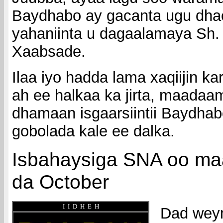
Baydhabo ay gacanta ugu dha
yahaniinta u dagaalamaya Sh
Xaabsade.
Ilaa iyo hadda lama xaqiijin k
ah ee halkaa ka jirta, maadaa
dhamaan isgaarsiintii Baydhab
gobolada kale ee dalka.
Isbahaysiga SNA oo ma
da October
I I D H E H
Dad weyn