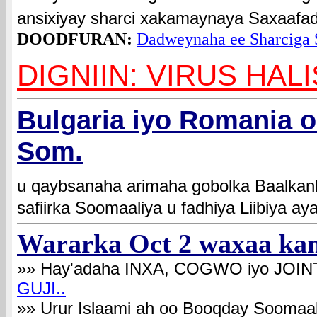
ansixiyay sharci xakamaynaya Saxaafa
DOODFURAN:
Dadweynaha ee Sharciga
DIGNIIN: VIRUS HALI
Bulgaria iyo Romania 
Som.
u qaybsanaha arimaha gobolka Baalk
safiirka Soomaaliya u fadhiya Liibiya a
Wararka
Oct 2 waxaa ka
»» Hay'adaha INXA, COGWO iyo JOINT 
GUJI..
»» Urur Islaami ah oo Booqday Soomaal