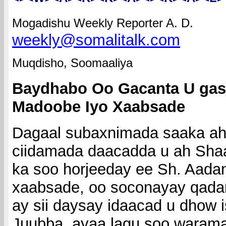
Mogadishu Weekly Reporter A. D.
weekly@somalitalk.com
Muqdisho, Soomaaliya
Baydhabo Oo Gacanta U gas
Madoobe Iyo Xaabsade
Dagaal subaxnimada saaka a
ciidamada daacadda u ah Shaa
ka soo horjeeday ee Sh. Aada
xaabsade, oo soconayay qadar
ay sii daysay idaacad u dhow
Juubba, ayaa lagu soo waram