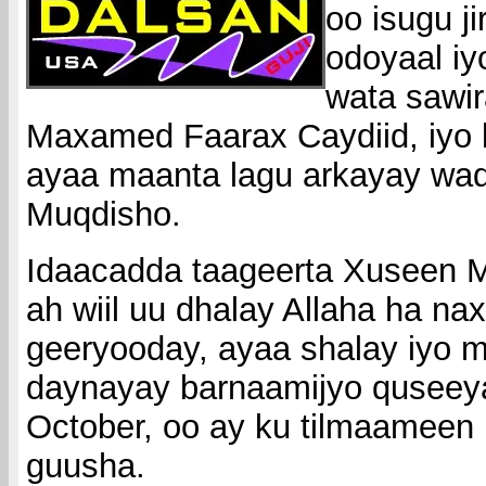
oo isugu j
odoyaal iy
wata sawi
Maxamed Faarax Caydiid, iy
ayaa maanta lagu arkayay wa
Muqdisho.
Idaacadda taageerta Xuseen 
ah wiil uu dhalay Allaha ha nax
geeryooday, ayaa shalay iyo m
daynayay barnaamijyo quseey
October, oo ay ku tilmaameen i
guusha.