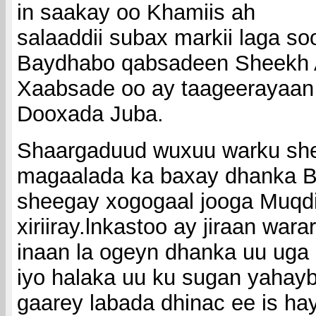
in saakay oo Khamiis ah
salaaddii subax markii laga s
Baydhabo qabsadeen Sheekh 
Xaabsade oo ay taageerayaan
Dooxada Juba.
Shaargaduud wuxuu warku sh
magaalada ka baxay dhanka Bu
sheegay xogogaal jooga Muqdi
xiriiray.lnkastoo ay jiraan war
inaan la ogeyn dhanka uu ug
iyo halaka uu ku sugan yahay
gaarey labada dhinac ee is h