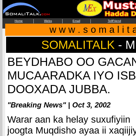
|
|
|
Home
Webs
Email
TellFriend
w w w . s o m a l i t 
SOMALITALK
- 
BEYDHABO OO GACAN
MUCAARADKA IYO IS
DOOXADA JUBBA
.
"Breaking News" | Oct 3, 2002
Warar aan ka helay suxufiyiin
joogta Muqdisho ayaa ii xaqiiji