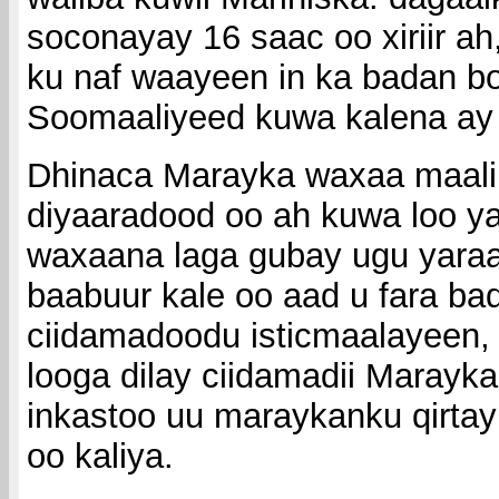
soconayay 16 saac oo xiriir ah
ku naf waayeen in ka badan bo
Soomaaliyeed kuwa kalena a
Dhinaca Marayka waxaa maalin
diyaaradood oo ah kuwa loo y
waxaana laga gubay ugu yaraa
baabuur kale oo aad u fara ba
ciidamadoodu isticmaalayeen,
looga dilay ciidamadii Marayka
inkastoo uu maraykanku qirtay 
oo kaliya.