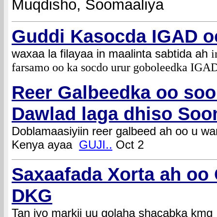
Muqdisho, Soomaaliya
Guddi Kasocda IGAD o
waxaa la filayaa in maalinta sabtida ah
farsamo oo ka socdo urur goboleedka IGA
Reer Galbeedka oo so
Dawlad laga dhiso Soo
Doblamaasiyiin reer galbeed ah oo u w
Kenya ayaa
GUJI..
Oct 2
Saxaafada Xorta ah oo
DKG
Tan iyo markii uu golaha shacabka kmg