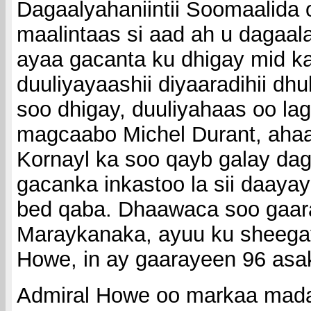
Dagaalyahaniintii Soomaalida 
maalintaas si aad ah u dagaa
ayaa gacanta ku dhigay mid k
duuliyayaashii diyaaradihii dhu
soo dhigay, duuliyahaas oo la
magcaabo Michel Durant, aha
Kornayl ka soo qayb galay dag
gacanka inkastoo la sii daaya
bed qaba. Dhaawaca soo gaar
Maraykanaka, ayuu ku sheega
Howe, in ay gaarayeen 96 asak
Admiral Howe oo markaa mad