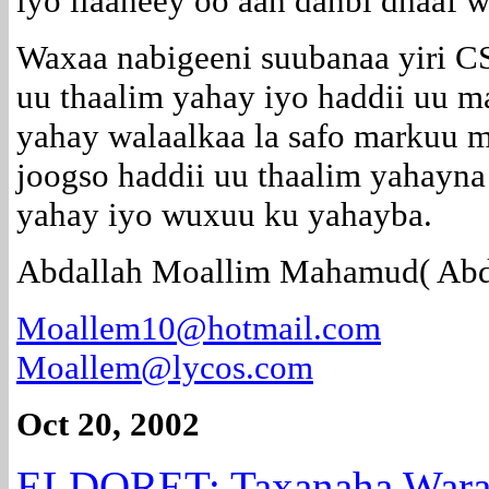
iyo ilaaheey oo aan danbi dhaaf w
Waxaa nabigeeni suubanaa yiri C
uu thaalim yahay iyo haddii uu 
yahay walaalkaa la safo markuu 
joogso haddii uu thaalim yahayna 
yahay iyo wuxuu ku yahayba.
Abdallah Moallim Mahamud( Abdu
Moallem10@hotmail.com
Moallem@lycos.com
Oct 20, 2002
ELDORET: Taxanaha Wara