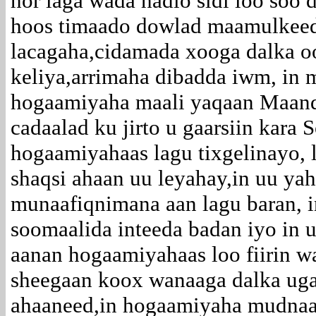
hor laga wada hadlo sidi loo soo d
hoos timaado dowlad maamulkee
lacagaha,cidamada xooga dalka oo
keliya,arrimaha dibadda iwm, in 
hogaamiyaha maali yaqaan Maande
cadaalad ku jirto u gaarsiin kara
hogaamiyahaas lagu tixgelinayo, 
shaqsi ahaan uu leyahay,in uu ya
munaafiqnimana aan lagu baran, 
soomaalida inteeda badan iyo in 
aanan hogaamiyahaas loo fiirin war
sheegaan koox wanaaga dalka ug
ahaaneed,in hogaamiyaha mudnaan