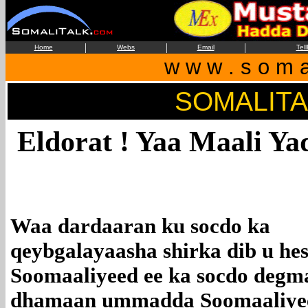
|
|
|
Home
Webs
Email
Tel
w w w . s o m a 
SOMALIT
Eldorat ! Yaa Maali Y
Waa dardaaran ku socdo ka
qeybgalayaasha shirka dib u hes
Soomaaliyeed ee ka socdo degma
dhamaan ummadda Soomaaliyeed