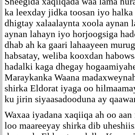
Sheegida xaqiiqada waa lama hura
ka leexday jidka toosan iyo halka
dhigtay xalaalaynta xoola aynan 
aynan lahayn iyo horjoogsiga ha
dhab ah ka gaari lahaayeen muru
habsatay, weliba kooxdan habowsa
hadalki kaga dhegay hogaamiyah
Maraykanka Waana madaxweynaha 
shirka Eldorat iyaga oo hilmaama
ku jirin siyaasadooduna ay qaawa
Waxaa iyadana xaqiiqa ah oo aan 
loo maareeyay shirka dib uheshii