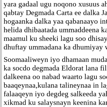
yara gadaal ugu noqono xusuus ah
qabtay Degmada Carta ee dalka Ja
hogaanka dalka yaa qabanaayo int
helida dhibaatada ummaddeena ka
maamul ku sheeki lagu soo dhisa
dhuftay ummadana ka dhumiyay wa
Soomaaliweyn iyo dhamaan mudan
ka socdo degmada Eldorat lana fi
dalkeena oo nabad waarto lagu s
baaqeynaa,kulana talineynaa in l
falaaqeyn iyo degdeg salkeeda ya
xikmad ku salaysnayn keenina ka