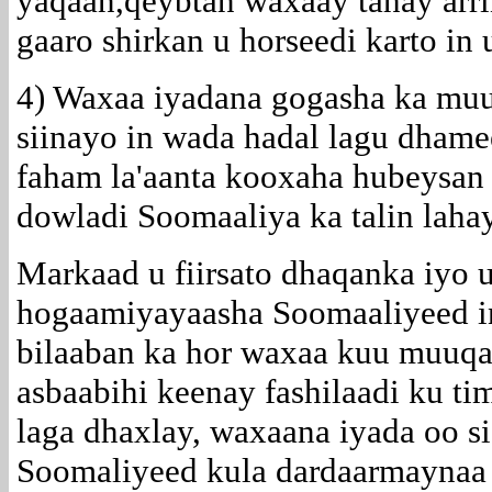
yaqaan,qeybtan waxaay tahay arrin
gaaro shirkan u horseedi karto in
4) Waxaa iyadana gogasha ka muu
siinayo in wada hadal lagu dhamee
faham la'aanta kooxaha hubeysan 
dowladi Soomaaliya ka talin laha
Markaad u fiirsato dhaqanka iyo u
hogaamiyayaasha Soomaaliyeed in
bilaaban ka hor waxaa kuu muuqa
asbaabihi keenay fashilaadi ku ti
laga dhaxlay, waxaana iyada oo s
Soomaliyeed kula dardaarmaynaa