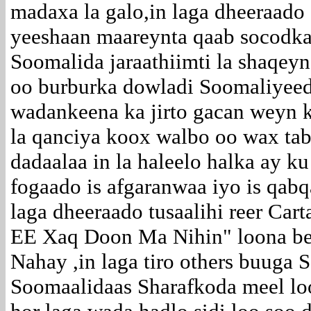
madaxa la galo,in laga dheeraado
yeeshaan maareynta qaab socodka s
Soomalida jaraathiimti la shaqeyn
oo burburka dowladi Soomaliyeed
wadankeena ka jirto gacan weyn k
la qanciya koox walbo oo wax ta
dadaalaa in la haleelo halka ay ku
fogaado is afgaranwaa iyo is qab
laga dheeraado tusaalihi reer Ca
EE Xaq Doon Ma Nihin" loona be
Nahay ,in laga tiro others buuga 
Soomaalidaas Sharafkoda meel lo