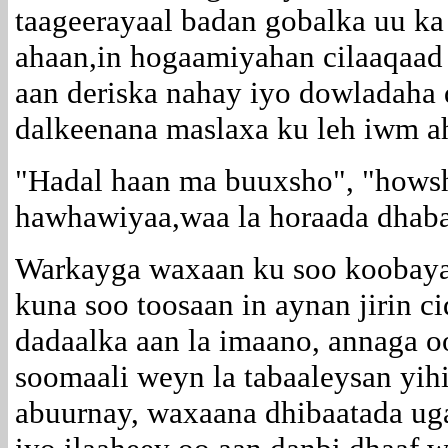
taageerayaal badan gobalka uu k
ahaan,in hogaamiyahan cilaaqaad
aan deriska nahay iyo dowladaha
dalkeenana maslaxa ku leh iwm a
"Hadal haan ma buuxsho", "hows
hawhawiyaa,waa la horaada dhaba
Warkayga waxaan ku soo koobaya
kuna soo toosaan in aynan jirin c
dadaalka aan la imaano, annaga o
soomaali weyn la tabaaleysan yih
abuurnay, waxaana dhibaatada uga