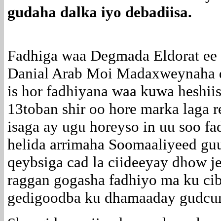
gudaha dalka iyo debadiisa.
Fadhiga waa Degmada Eldorat ee 
Danial Arab Moi Madaxweynaha d
is hor fadhiyana waa kuwa heshiis
13toban shir oo hore marka laga
isaga ay ugu horeyso in uu soo fa
helida arrimaha Soomaaliyeed gu
qeybsiga cad la ciideeyay dhow je
raggan gogasha fadhiyo ma ku cib
gedigoodba ku dhamaaday gudcu