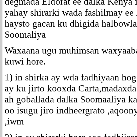
degmada Eldorat ee dalka Kenya
yahay shirarki wada fashilmay ee
haysto gacan ku dhigida halbow
Soomaliya
Waxaana ugu muhimsan waxyaaba
kuwi hore.
1) in shirka ay wda fadhiyaan h
ay ku jirto kooxda Carta,madaxda
ah goballada dalka Soomaaliya ka
oo isugu jiro indheergrato ,aqo
,iwm