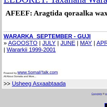
AFEEF: Aragtida qoraalka waxa
WARARKA SEPTEMBER - GUJI
»
AGOOSTO
|
JULY
|
JUNE
|
MAY
|
APR
|
Wararkii 1999-2001
com
www.Somali
Talk.com
Powered by
All About Somalia and More...
>>
Usheeg Asxaabtaada
Copyright
©
s