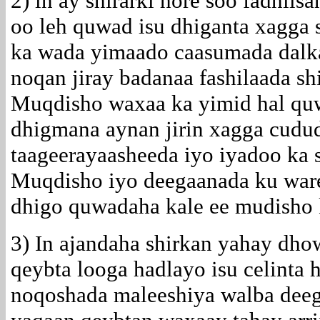
2) in ay shirarki hore soo fadhiis
oo leh quwad isu dhiganta xagga 
ka wada yimaado caasumada dalk
noqan jiray badanaa fashilaada sh
Muqdisho waxaa ka yimid hal qu
dhigmana aynan jirin xagga cududa
taageerayaasheeda iyo iyadoo ka
Muqdisho iyo deegaanada ku ware
dhigo quwadaha kale ee mudisho 
3) In ajandaha shirkan yahay dho
qeybta looga hadlayo isu celinta h
noqoshada maleeshiya walba deeg