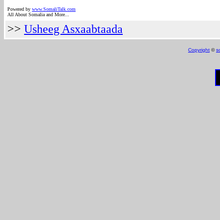
Powered by
www.SomaliTalk.com
All About Somalia and More...
>>
Usheeg Asxaabtaada
Copyright
©
s