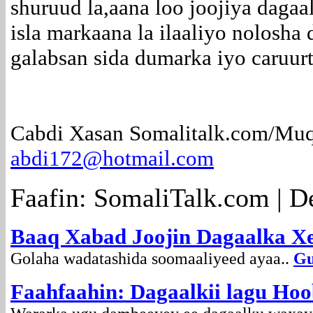
shuruud la,aana loo joojiya dagaa
isla markaana la ilaaliyo nolosha
galabsan sida dumarka iyo caruur
Cabdi Xasan Somalitalk.com/Mu
abdi172@hotmail.com
Faafin: SomaliTalk.com | D
Baaq Xabad Joojin Dagaalka Xe
Golaha wadatashida soomaaliyeed ayaa..
Gu
Faahfaahin: Dagaalkii lagu Hoo