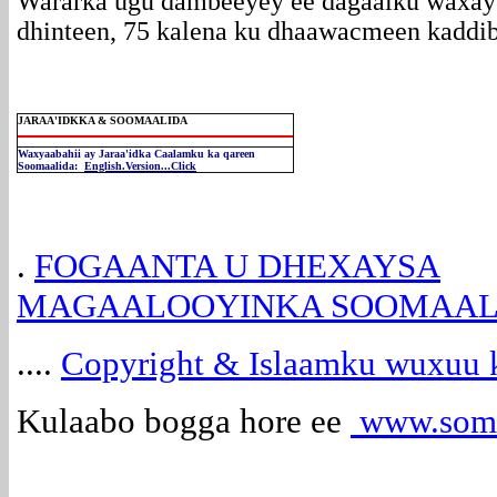
Wararka ugu dambeeyey ee dagaalku waxay 
dhinteen, 75 kalena ku dhaawacmeen kaddib
JARAA'IDKKA & SOOMAALIDA
Waxyaabahii ay Jaraa'idka Caalamku ka qareen
Soomaalida:
English.Version...Click
.
FOGAANTA U DHEXAYSA
MAGAALOOYINKA SOOMAALIY
....
Copyright & Islaamku wuxuu k
Kulaabo bogga hore ee
www.soma