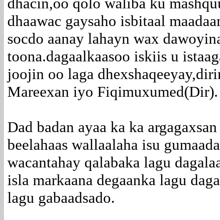
dhacin,oo qolo waliba ku mashqu
dhaawac gaysaho isbitaal maada
socdo aanay lahayn wax dawoyina 
toona.dagaalkaasoo iskiis u istaa
joojin oo laga dhexshaqeeyay,dir
Mareexan iyo Fiqimuxumed(Dir).
Dad badan ayaa ka ka argagaxsan 
beelahaas wallaalaha isu gumaada
wacantahay qalabaka lagu dagala
isla markaana degaanka lagu dag
lagu gabaadsado.