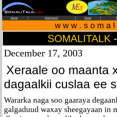
|
|
|
Home
MAQAALO
Email
T
w w w . s o m a l i
SOMALITALK
December 17, 2003
Xeraale oo maanta x
dagaalkii cuslaa ee 
Wararka naga soo gaaraya degaank
galgaduud waxay sheegayaan in m