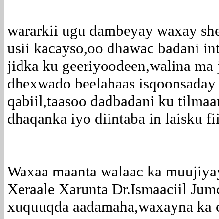
wararkii ugu dambeyay waxay she
usii kacayso,oo dhawac badani inti
jidka ku geeriyoodeen,walina ma 
dhexwado beelahaas isqoonsaday 
qabiil,taasoo dadbadani ku tilm
dhaqanka iyo diintaba in laisku fi
Waxaa maanta walaac ka muujiyay
Xeraale Xarunta Dr.Ismaaciil Jum
xuquuqda aadamaha,waxayna ka co