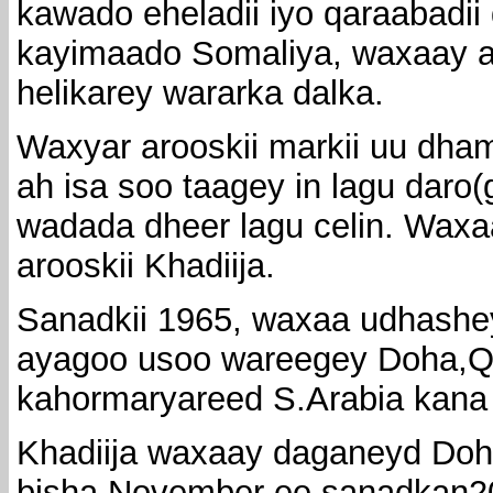
kawado eheladii iyo qaraabadii
kayimaado Somaliya, waxaay ah
helikarey wararka dalka.
Waxyar arooskii markii uu dham
ah isa soo taagey in lagu daro
wadada dheer lagu celin. Wax
arooskii Khadiija.
Sanadkii 1965, waxaa udhashe
ayagoo usoo wareegey Doha,Q
kahormaryareed S.Arabia kana
Khadiija waxaay daganeyd Doha
bisha November ee sanadkan2