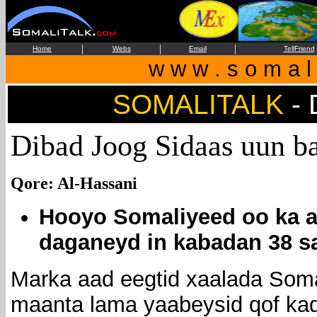
|
|
|
Home
Webs
Email
TellFriend
w w w . s o m a l i
SOMALITALK
-
Dibad Joog Sidaas uun b
Qore: Al-Hassani
Hooyo Somaliyeed oo ka 
daganeyd in kabadan 38 s
Marka aad eegtid xaalada Som
maanta lama yaabeysid qof ka