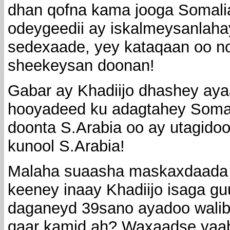
dhan qofna kama jooga Somali
odeygeedii ay iskalmeysanlah
sedexaade, yey kataqaan oo no
sheekeysan doonan!
Gabar ay Khadiijo dhashey ayaa
hooyadeed ku adagtahey Somali
doonta S.Arabia oo ay utagido
kunool S.Arabia!
Malaha suaasha maskaxdaada
keeney inaay Khadiijo isaga gu
daganeyd 39sano ayadoo walib
qaar kamid ah? Waxaadse yaa