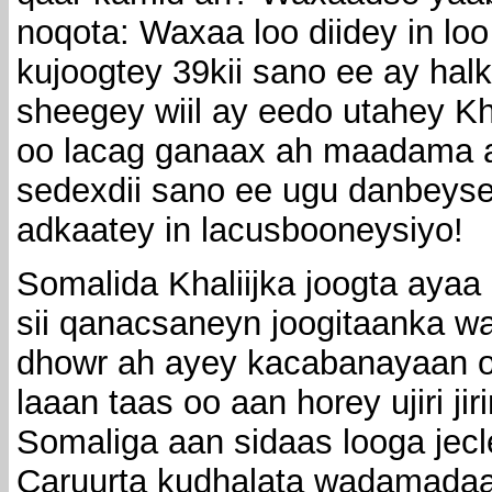
noqota: Waxaa loo diidey in lo
kujoogtey 39kii sano ee ay halk
sheegey wiil ay eedo utahey Kh
oo lacag ganaax ah maadama 
sedexdii sano ee ugu danbeysey
adkaatey in lacusbooneysiyo!
Somalida Khaliijka joogta ayaa
sii qanacsaneyn joogitaanka 
dhowr ah ayey kacabanayaan o
laaan taas oo aan horey ujiri ji
Somaliga aan sidaas looga jec
Caruurta kudhalata wadamadaas