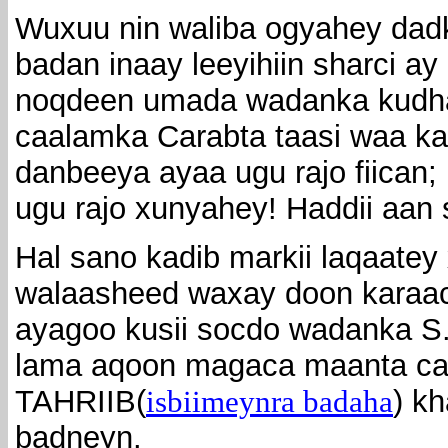
Wuxuu nin waliba ogyahey dad
badan inaay leeyihiin sharci a
noqdeen umada wadanka kudha
caalamka Carabta taasi waa k
danbeeya ayaa ugu rajo fiican;
ugu rajo xunyahey! Haddii aan 
Hal sano kadib markii laqaatey 
walaasheed waxay doon karaa
ayagoo kusii socdo wadanka S
lama aqoon magaca maanta ca
TAHRIIB(
isbiimeynra
badaha
) k
badneyn.