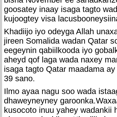
goosatey inaay isaga tagto wad
kujoogtey visa lacusbooneysiin
Khadiijo iyo odeyga Allah una
jireen Somalida wadan Qatar 
eegeynin qabiilkooda iyo goba
aheyd qof laga wada naxey mar
isaga tagto Qatar maadama ay
39 sano.
Ilmo ayaa nagu soo wada istaag
dhaweyneyney garoonka.Waxa
kusocoto inuu yahey wadankii