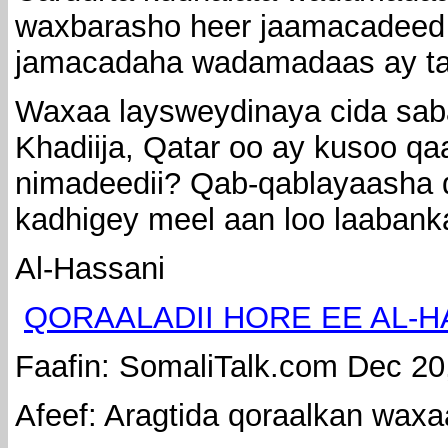
waxbarasho heer jaamacadee
jamacadaha wadamadaas ay ta
Waxaa laysweydinaya cida sab
Khadiija, Qatar oo ay kusoo q
nimadeedii? Qab-qablayaasha q
kadhigey meel aan loo laabank
Al-Hassani
QORAALADII HORE EE AL-H
Faafin: SomaliTalk.com Dec 20
Afeef: Aragtida qoraalkan waxa