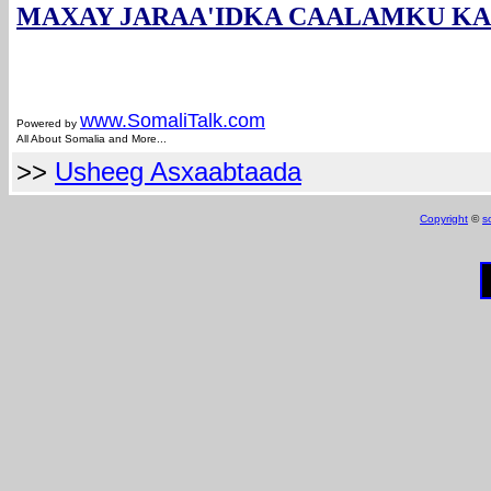
MAXAY JARAA'IDKA CAALAMKU K
www.Somali
Talk.com
Powered by
All About Somalia and More...
>>
Usheeg Asxaabtaada
Copyright
©
s