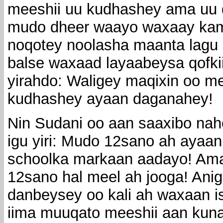
meeshii uu kudhashey ama uu
mudo dheer waayo waxaay ka
noqotey noolasha maanta lagu
balse waxaad layaabeysa qofki
yirahdo: Waligey maqixin oo m
kudhashey ayaan daganahey!
Nin Sudani oo aan saaxibo na
igu yiri: Mudo 12sano ah ayaan 
schoolka markaan aadayo! Am
12sano hal meel ah jooga! Anig
danbeysey oo kali ah waxaan 
iima muuqato meeshii aan kun