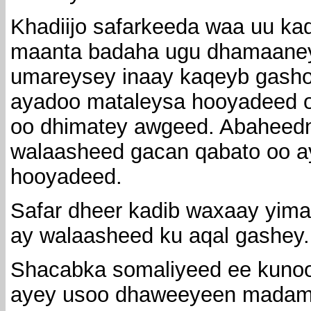
Khadiijo safarkeeda waa uu k
maanta badaha ugu dhamaaney
umareysey inaay kaqeyb gash
ayadoo mataleysa hooyadeed 
oo dhimatey awgeed. Abaheedna
walaasheed gacan qabato oo ay
hooyadeed.
Safar dheer kadib waxaay yima
ay walaasheed ku aqal gashey.
Shacabka somaliyeed ee kunoo
ayey usoo dhaweeyeen madama