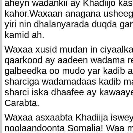
aheyn wadankii ay Khadiijo ka
kahor.Waxaan anagana usheeg
yiri nin dhalanyarada duqda g
kamid ah.
Waxaa xusid mudan in ciyaalka
qaarkood ay aadeen wadama r
galbeedka oo mudo yar kadib 
sharciga wadamadaas kadib ma
sharci iska dhaafee ay kawa
Carabta.
Waxaa asxaabta Khadiija iswey
noolaandoonta Somalia! Waa ma