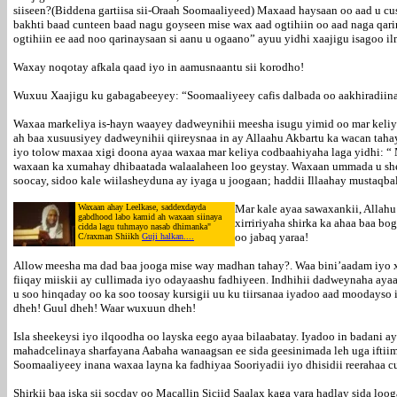
siiseen?(Biddena gartiisa sii-Oraah Soomaaliyeed) Maxaad haysaan oo aad u 
bakhti baad cunteen baad nagu goyseen mise wax aad ogtihiin oo aad naga qari
ogtihiin ee aad noo qarinaysaan si aanu u ogaano” ayuu yidhi xaajigu isagoo i
Waxay noqotay afkala qaad iyo in aamusnaantu sii korodho!
Wuxuu Xaajigu ku gabagabeeyey: “Soomaaliyeey cafis dalbada oo aakhiradiina
Waxaa markeliya is-hayn waayey dadweynihii meesha isugu yimid oo mar keliya
ah baa xusuusiyey dadweynihii qiireysnaa in ay Allaahu Akbartu ka wacan tahay
iyo tolow maxaa xigi doona ayaa waxaa mar keliya codbaahiyaha laga yidhi: “
waxaan ka xumahay dhibaatada walaalaheen loo geystay. Waxaan ummada u she
soocay, sidoo kale wiilasheyduna ay iyaga u joogaan; haddii Illaahay mustaqba
Waxaan ahay Leelkase, saddexdayda
Mar kale ayaa sawaxankii, Allahu 
gabdhood labo kamid ah waxaan siinaya
xirririyaha shirka ka ahaa baa bo
cidda lagu tuhmayo nasab dhimanka"
oo jabaq yaraa!
C/raxman Shiikh
Guji halkan....
Allow meesha ma dad baa jooga mise way madhan tahay?. Waa bini’aadam iyo x
fiiqay miiskii ay cullimada iyo odayaashu fadhiyeen. Indhihii dadweynaha aya
u soo hinqaday oo ka soo toosay kursigii uu ku tiirsanaa iyadoo aad moodayso 
dheh! Guul dheh! Waar wuxuun dheh!
Isla sheekeysi iyo ilqoodha oo layska eego ayaa bilaabatay. Iyadoo in badani a
mahadcelinaya sharfayana Aabaha wanaagsan ee sida geesinimada leh uga iftiim
Soomaaliyeey inana waxaa layna ka fadhiyaa Sooriyadii iyo dhisidii reerahaa c
Shirkii baa iska sii socday oo Macallin Siciid Saalax kaga yara hadlay sida lo