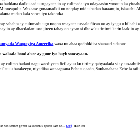
 haddana dadku aad u sugayeen in ay culimada iyo odayaashu wuxuun ka yiraahd
Minneapolis. Waxaase gunaanadkii uu noqday mid u badan baraarujin, iskaashi, Al
alanta midab kala sooca iyo takoorka.
ray sababta ay culumadu ugu noqon waayeen tusaale fiican oo ay iyagu u bilaabi 
 in ay dhacdadani soo jireen tahay oo aysan si dhow ku tirtirmi karin laakiin ay 
maamyada Waqooyiga Ameerika
waxa uu ahaa qodobkiisa shanaad sidatan:
 walaala hood ah ee ay guur iyo hayb soocayaan.
y culimo badani nagu wacdiyeen ficil ayuu ku tirtiray qabyaalada si ay asxaabtii
i" uu u barakeeyo, niyadiisa wanaagsana Eebe u qaado, Suubanahana Eebe la rafi
a soo saareen go'aan ka kooban 9 qodob kaas oo...
Guji
[Dec 29]