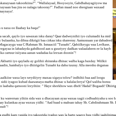
cuskanaysaan takoorkiina?”. “Wallalayaal, Hooyooyin, Gabdhahayagiiyow ma
naysaan baa jira oo nalagu takooray!”. Fadlan maad noo sheegtaan waxaad
lmaynaya!.
"S
ir
(
e
 u naxa oo Ilaahay ka baqa!”
 sacab, qaylo iyo sawaxan isku daray! Qaar dadweynihii iyo culumadii ka mid
 bulaanka, ka dibna dikrigii baa cirkaa isku shareeray. Aamusnaan yar dabadeed
 Magacaygu waa C/Rahman Sh. Ismaaciil "Turaabi", Qabiilkeygu waa Leelkase,
egayaa in labadayda gabdhood aan u guuriyey dadkan walaalaheen ee la hayb
lka carruur isiiyana aanan wadadaa ka leexan doonin”!
Akbartii iyo qayladu ay golihii shiraraka dhinac walba kaga baxday. Wiilkii
gaadin, hambalyo iyo dhiirigelin Turaabi ka daba tuuray. Alla meeshu deganaa
aalkiise waxa lays weydiiyey maxaa xigaya tolow? indhihii baa aad loogu
a sidii iyagoo kubad daawanaya marba dhinac u halalacleeya! Qof waliba horuu
in laabaha qarsooni leeyihiin: “ Haye sheekhow wax dheh! Hadal! Bogaadi! Dhiirig
y ku wareersan yihiin sida wax u dhacayaan ayaa waxaa xagii codbaahiyaha u soo h
ay kulankaa ayaa wuxuu yidhi: “Aad baad u mahsan tahay Sh. Cabdirahmaan Sh. Is
usub”!
oga gudbi karo yasida iyo takoorida iyadoo wax la barto waayo buu yidhi jaahilnim