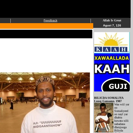
|
|
Feedback
Allah Is Great
Agust 7, 126
BILICDA SOMALIYA
Luuq Ganaane, 1987
Waa wiil yar
oo
Somaliyeed
oo nayl yar
dhabta
kuwata xilli
nabadana
dhexjooga
Bilicda