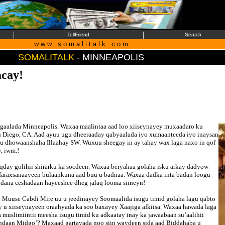
|
|
TellFriend
Search
w w w . s o m a l i t a l k . c o m
SOMALITALK
- MINNEAPOLIS
acay!
magaalada Minneapolis. Waxaa maalintaa aad loo xiiseynayey muxaadaro ku
 Diego, CA. Aad ayuu ugu dheeraaday qabyaalada iyo xumaanteeda iyo inaysan
ay u dhowaanshaha Illaahay SW. Wuxuu sheegay in ay tahay wax laga naxo in qof
y, iwm.!
oqday golihii shirarku ka socdeen. Waxaa beryahaa golaha isku arkay dadyow
u faraxsanaayeen bulaankuna aad buu u badnaa. Waxaa dadka inta badan loogu
odana ceshadaan hayeeshee dheg jalaq looma siineyn!
i Muuse Cabdi Mire uu u jeedinayey Soomaalida isugu timid golaha lagu qabto
y u xiiseynayeen oraahyada ka soo baxayey Xaajiga afkiisa. Waxaa hawada laga
muslimiintii meesha isugu timid ku adkaatay inay ka jawaabaan su’aalihii
ahdaan Midgo’? Maxaad gartayada noo siin waydeen sida aad Biddahaba u