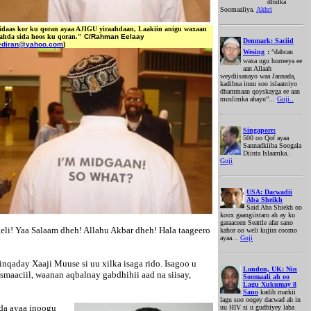
dhulka
Soomaaliya.
Akhri
idaas kor ku qoran ayaa AJIGU yiraahdaan, Laakiin anigu waxaan
aahda sida hoos ku qoran."
C/Rahman Eelaay
Denmark: Saciid
ediran@yahoo.com
)
Wesing
:
“dabcan
waxa ugu horreeya ee
aan Allaah
weydiisanayo waa Jannada,
kadibna inuu soo islaamiyo
dhammaan qoyskayga ee aan
muslimka ahayn”...
Guji..
Singapore:
500 oo Qof ayaa
Sannadkiiba Soogala
Diinta Islaamka..
Guji
USA: Dacwadii
Aba Sheikh
Said Aba Shiekh oo
koox gaangiistaro ah ay ku
garaaceen Seattle afar sano
eli! Yaa Salaam dheh! Allahu Akbar dheh! Hala taageero
kahor oo weli kujira coomo
ayaa...
Guji
inqaday Xaaji Muuse si uu xilka isaga rido. Isagoo u
London, UK: Nin
maaciil, waanan aqbalnay gabdhihii aad na siisay,
Soomaali ah oo
Lagu Xukumay 8
Sano
kadib markii
lagu soo oogey dacwad ah in
ada ayaa inoogu
uu HIV si u gudbiyey laba