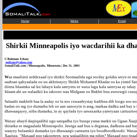
|
|
Home
Webs
Email
Shirkii Minneapolis iyo wacdarihii ka dh
C/Rahman Eelaay
eediran@yahoo.com
SomaliTalk.com | Minneapolis, Minnesota | Dec 31, 2003
W
aa maalintii seddexaad iyo shirkii Soomaalida uga socday golaha weyn ee 
saabsan qabyaalada oo uu akhrinayey Shiikh Mohamed Khadar oo ka yimid San
diinta Islaamka sal ku lahayn kala sareyntu ee waxa lagu kala sareeyaa ay tah
Islaam ahi uu walaalkii ku takooro waa Midgaan oo Bakhti buu awoowgii cuna
Salaadii makhrib baa la aaday oo la soo cuwaafeystay kadibna dib loogu soo n
badan oo rag iyo dumarba leh oo aan sanooyin is arag, markaa dadku aad bay 
dhawaaqayey, siiba dumarka, in ay qaylada iyo sawaxanka yareeyaan carruurto
Waxay ahayd daqiiqadihii ugu sanqadha iyo buuqa yaraa markii uu Ugaas Xaaj
shirarka ee magaalada Minneapolis. Jawigu aad buu u deganaa, dadkuna aad ba
waayey bulaankii dumarka iyo dhawaaqii carruurta iyo boodboodkoodii. Waxaa 
Xaajiga: “Maxaad noo takoorteen, sow walaalihiin ma nihin? Maxaad noo tira