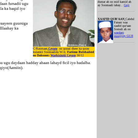
dumar ah oo mid kamid ah
aan fursadii ugu
ay Soomaali tahay...
Guji
la ka baqid iyo
XAAFID QUR'AAN
Cabdul
Fataax waa
waayeen guursiga
xaafid qur'aan
Illaahay ka
Somali ah oo
wacdaro
muujiyey GUJI
C/Raxmaan
Ceynte
oo qoraal dheer ka qoray
kulankii Soomaalida W/A:
Fariimo Bulshadeed
oo Dahsoon:
Warbixintii Ceynte
30/12
su ugu daydaan hadday ahaan lahayd ficil iyo hadalba.
iqiyo(Aamiin).