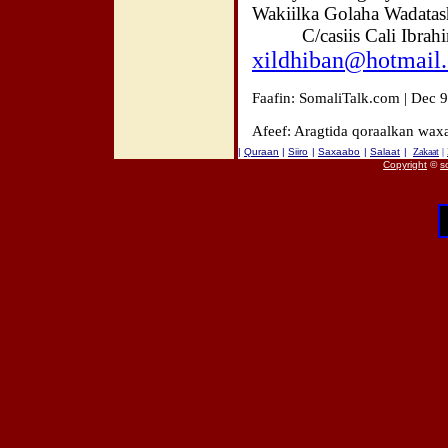
Wakiilka Golaha Wadata
C/casiis Cali Ibrahim
xildhiban@hotmail
Faafin: SomaliTalk.com | Dec 
Afeef: Aragtida qoraalkan waxa
|
Quraan
|
Siiro
|
Saxaabo
|
Salaat
|
Zakaat
|
Copyright
©
s