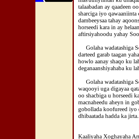
talaabadan ay qaadeen o
sharciga iyo qawaaniinta
dambeeysaa tahay aqoons
horseedi kara in ay hela
aftirsiyahoodu yahay Soo
Golaha wadatashiga Soo
darteed garab taagan yah
howlo aanay shaqo ku lah
deganaanshiyahaba ku la
Golaha wadatashiga Soo
waqooyi uga digayaa qata
oo shacbiga u horseedi ka
macnaheedu aheyn in gobo
gobollada koofureed iyo 
dhibaatada hadda ka jirta
Kaaliyaha Xoghayaha Ar