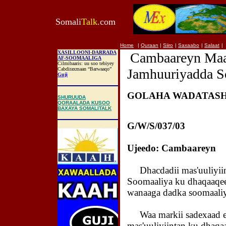
Somali
Talk
.com
Home
|
Quraan
|
Siiro
|
Saxaabo
|
Salaat
|
XASILLOONI-DARRADA
Cambaareyn Maa
AF-SOOMAALIGA
Cilmibaaris: uu soo tebiyey
Cabdiraxmaan “Barwaaqo”
Jamhuuriyadda S
Guji
GOLAHA WADATASH
SHURUUDA
QORAALADA KUSOO
BAXAYA SOMALITALK
G/W/S/037/03 L
Ujeedo: Cambaareyn
Dhacdadii mas'uuliyiin
Soomaaliya ku dhaqaaqee
wanaaga dadka soomaali
Waa markii sadexaad ee 
mas'uuliyiintan ku dhaq