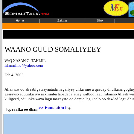
|
|
|
Home
Zakaat
Siiro
WAANO GUUD SOMALIYEEY
W/Q XASAN C. TAHLIIL
Islamnimo@yahoo.com
Feb 4, 2003
Allah s.w oo ah rabiga xayaatada nagaliyey cirka sare u qaaday dhulkana go
gaarayso aduunka iyo aakhiraba labadaba. shay walboo lagu liibaano Allaah w
kuligeed, aduunka waxa lagu raaxaysto oo darajo lagu helo oo dawlad lagu dhis
[qoraalka oo dhan