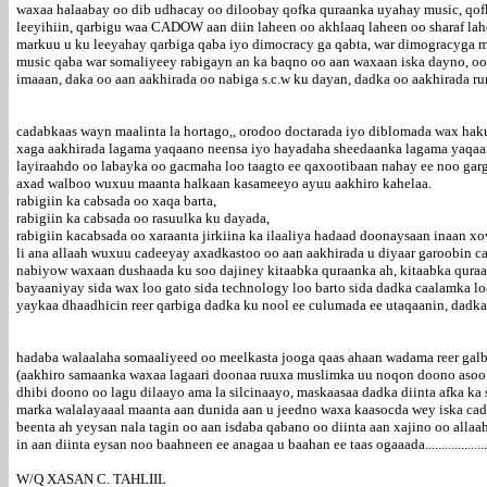
waxaa halaabay oo dib udhacay oo diloobay qofka quraanka uyahay music, qofka
leeyihiin, qarbigu waa CADOW aan diin laheen oo akhlaaq laheen oo sharaf lah
markuu u ku leeyahay qarbiga qaba iyo dimocracy ga qabta, war dimogracyga 
music qaba war somaliyeey rabigayn an ka baqno oo aan waxaan iska dayno, oo d
imaaan, daka oo aan aakhirada oo nabiga s.c.w ku dayan, dadka oo aakhirada ru
cadabkaas wayn maalinta la hortago,, orodoo doctarada iyo diblomada wax hak
xaga aakhirada lagama yaqaano neensa iyo hayadaha sheedaanka lagama yaqaa
layiraahdo oo labayka oo gacmaha loo taagto ee qaxootibaan nahay ee noo garg
axad walboo wuxuu maanta halkaan kasameeyo ayuu aakhiro kahelaa.
rabigiin ka cabsada oo xaqa barta,
rabigiin ka cabsada oo rasuulka ku dayada,
rabigiin kacabsada oo xaraanta jirkiina ka ilaaliya hadaad doonaysaan inaan xo
li ana allaah wuxuu cadeeyay axadkastoo oo aan aakhirada u diyaar garoobin ca
nabiyow waxaan dushaada ku soo dajiney kitaabka quraanka ah, kitaabka qur
bayaaniyay sida wax loo gato sida technology loo barto sida dadka caalamka l
yaykaa dhaadhicin reer qarbiga dadka ku nool ee culumada ee utaqaanin, dadka
hadaba walaalaha somaaliyeed oo meelkasta jooga qaas ahaan wadama reer galbe
(aakhiro samaanka waxaa lagaari doonaa ruuxa muslimka uu noqon doono asoo di
dhibi doono oo lagu dilaayo ama la silcinaayo, maskaasaa dadka diinta afka ka
marka walalayaaal maanta aan dunida aan u jeedno waxa kaasocda wey iska ca
beenta ah yeysan nala tagin oo aan isdaba qabano oo diinta aan xajino oo alla
in aan diinta eysan noo baahneen ee anagaa u baahan ee taas ogaaada............................
W/Q XASAN C. TAHLIIL