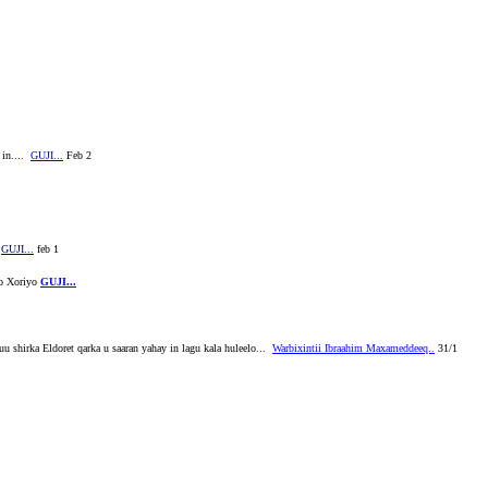
 in....
GUJI...
Feb 2
A
GUJI...
feb 1
o Xoriyo
GUJI...
u shirka Eldoret qarka u saaran yahay in lagu kala huleelo...
Warbixintii Ibraahim Maxameddeeq..
31/1