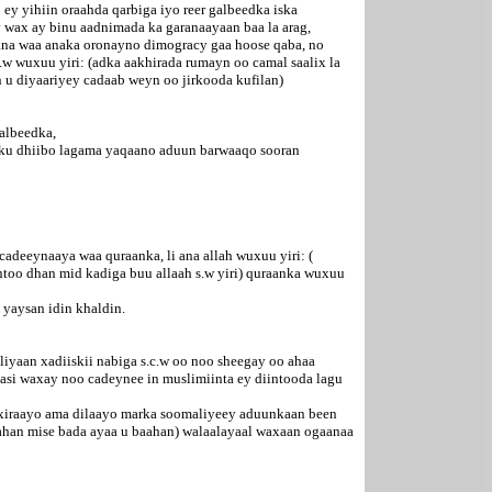
y yihiin oraahda qarbiga iyo reer galbeedka iska
 wax ay binu aadnimada ka garanaayaan baa la arag,
ana waa anaka oronayno dimogracy gaa hoose qaba, no
.w wuxuu yiri: (adka aakhirada rumayn oo camal saalix la
 u diyaariyey cadaab weyn oo jirkooda kufilan)
albeedka,
sku dhiibo lagama yaqaano aduun barwaaqo sooran
adeeynaaya waa quraanka, li ana allah wuxuu yiri: (
oo dhan mid kadiga buu allaah s.w yiri) quraanka wuxuu
 yaysan idin khaldin.
iyaan xadiiskii nabiga s.c.w oo noo sheegay oo ahaa
aasi waxay noo cadeynee in muslimiinta ey diintooda lagu
axiraayo ama dilaayo marka soomaliyeey aduunkaan been
baahan mise bada ayaa u baahan) walaalayaal waxaan ogaanaa