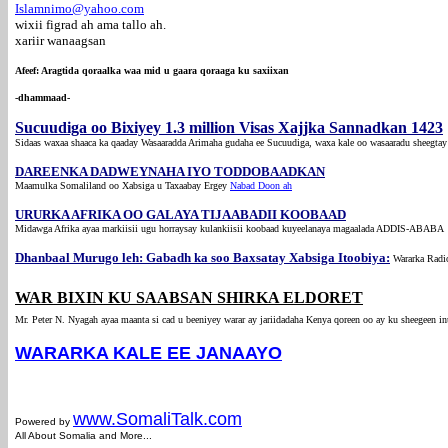
Islamnimo@yahoo.com
wixii figrad ah ama tallo ah.
xariir wanaagsan
Afeef: Aragtida qoraalka waa mid u gaara qoraaga ku saxiixan
-dhammaad-
Sucuudiga oo Bixiyey 1.3 million Visas Xajjka Sannadkan 1423
Sidaas waxaa shaaca ka qaaday Wasaaradda Arimaha gudaha ee Sucuudiga, waxa kale oo wasaaradu sheegtay
DAREENKA DADWEYNAHA IYO TODDOBAADKAN
Maamulka Somaliland oo Xabsiga u Taxaabay Ergey
Nabad Doon ah
URURKA AFRIKA OO GALAYA TIJAABADII KOOBAAD
Midawga Afrika ayaa markiisii ugu horraysay kulankiisii koobaad kuyeelanaya magaalada ADDIS-ABAB
Dhanbaal Murugo leh: Gabadh ka soo Baxsatay Xabsiga Itoobiya:
Wararka Radi
WAR BIXIN KU SAABSAN SHIRKA ELDORET
Mr. Peter N. Nyagah ayaa maanta si cad u beeniyey warar ay jariidadaha Kenya qoreen oo ay ku sheegeen inu
WARARKA KALE EE JANAAYO
com
www.Somali
Talk.com
Powered by
All About Somalia and More...