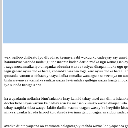
wax walboo dhibaato iyo dibudhac keenaya, rabi wuxuu ku cadeeyay say umada 
hanuuniyaa wadada mida ugu toosnaanta badan dariiq midka ugu wanaagsan ayu
, xaga mucaamalka iyo dhaqanka aduunka wuxuu tusiyaa dhaqan midka ugu qeyma
lagu gaaaro ayuu dadka baraa, cadaabka waxaaa loga karo ayuu dadka baraa . 
quraanka wuxuu u bishaaraynaaya dadka camalka wanaagsan sameenaya oo waxa
bishaaraynayaa) camalka saalixa waxaa layiraahdaa qalbiga waxaa kaaga jiro,
iyo sunada nabiga s.c.w..
ha u qaadanin nollasha binu'aadamka inay ka mid tahay meel aan diinta islamk
doctor hebel ayaa wuxuu ka hadlay arin ku saabsan kiimiko waxaa dhaqaatiirta
tahay, xaqiida sidaa waaye. lakiin dadka maanta taagan waxay ku leeyihiin kit
ninka sigaarka labada farood ku qabsada iyo inan gafuur cagaaran siduu wadada
axadka diinta yaqaana oo xaaraanta halagatago yiraahda waxaa loo yaqaanaa g