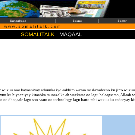
|
|
Saxaabada
Salaat
Search
w w w . s o m a l i t a l k . c o m
SOMALITALK
- MAQAAL
glay wuxuu noo bayaaniyay aduunka iyo aakhiro waxaa maslaxadeeno ku jirto wux
uxuu ku biyaaniyay kitaabka munazalka ah waxkasta oo lagu halaagsamo, Allaah 
o oo dhaqaale lagu soo saaro oo technology lagu barto rabi wuxuu ku cadeeyay kit