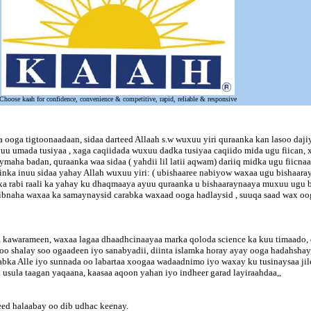
Choose kaah for confidence, convenience & competitive, rapid, reliable & responsive
ooga tigtoonaadaan, sidaa darteed Allaah s.w wuxuu yiri quraanka kan lasoo daj
u umada tusiyaa , xaga caqiidada wuxuu dadka tusiyaa caqiido mida ugu fiican,
ha badan, quraanka waa sidaa ( yahdii lil latii aqwam) dariiq midka ugu fiicnaa
arinka inuu sidaa yahay Allah wuxuu yiri: ( ubishaaree nabiyow waxaa ugu bisha
 rabi raali ka yahay ku dhaqmaaya ayuu quraanka u bishaaraynaaya muxuu ugu b
 xibnaha waxaa ka samaynaysid carabka waxaad ooga hadlaysid , suuqa saad wax oo
a kawarameen, waxaa lagaa dhaadhcinaayaa marka qoloda science ka kuu timaado, 
 oo shalay soo ogaadeen iyo sanabyadii, diinta islamka horay ayay ooga hadahsha
aabka Alle iyo sunnada oo labartaa xoogaa wadaadnimo iyo waxay ku tusinaysaa jil
 usula taagan yaqaana, kaasaa aqoon yahan iyo indheer garad layiraahdaa,,
eed halaabay oo dib udhac keenay.