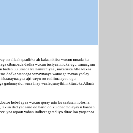
iyay oo allaah qaadirka ah kalaamkiisa wuxuu umada ku
 xaga cibaabada dadka wuxuu tusiyaa midka ugu wanaagsan
n badan uu umada ku hanuuniyaa , naxariista Alle waxaa
araysaa dadka wanaaga samaynaaya wanaaga maxaa yeelay
ishaaraynaayaa ajri weyn oo cadiima ayuu ugu
ga gadanaysid, waaa inay waafaqsanyihiin kitaabka Allaah
doctor hebel ayaa wuxuu qoray arin ku saabsan nolosha,
y, lakiin dad yaqaano oo barto oo ku dhaqmo ayay u baahan
eec. yaa aqoon yahan indheer garad iyo dirac loo yaqaanaa