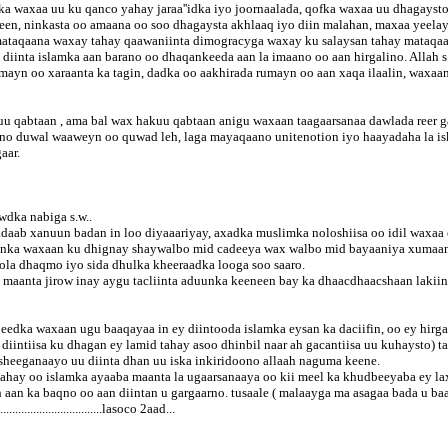
 waxaa uu ku qanco yahay jaraa''idka iyo joornaalada, qofka waxaa uu dhagaysto e
een, ninkasta oo amaana oo soo dhagaysta akhlaaq iyo diin malahan, maxaa yeelay
mataqaana waxay tahay qaawaniinta dimogracyga waxay ku salaysan tahay mataqa
iinta islamka aan barano oo dhaqankeeda aan la imaano oo aan hirgalino. Allah s
mayn oo xaraanta ka tagin, dadka oo aakhirada rumayn oo aan xaqa ilaalin, waxaan
uu qabtaan , ama bal wax hakuu qabtaan anigu waxaan taagaarsanaa dawlada reer g
no duwal waaweyn oo quwad leh, laga mayaqaano unitenotion iyo haayadaha la i
aar.
wdka nabiga s.w..
daab xanuun badan in loo diyaaariyay, axadka muslimka noloshiisa oo idil waxaa c
aanka waxaan ku dhignay shaywalbo mid cadeeya wax walbo mid bayaaniya xumaant
oola dhaqmo iyo sida dhulka kheeraadka looga soo saaro.
 maanta jirow inay aygu tacliinta aduunka keeneen bay ka dhaacdhaacshaan lakiin
edka waxaan ugu baaqayaa in ey diintooda islamka eysan ka daciifin, oo ey hirgal
intiisa ku dhagan ey lamid tahay asoo dhinbil naar ah gacantiisa uu kuhaysto) t
 sheeganaayo uu diinta dhan uu iska inkiridoono allaah naguma keene.
dahay oo islamka ayaaba maanta la ugaarsanaaya oo kii meel ka khudbeeyaba ey l
ah aan ka baqno oo aan diintan u gargaarno. tusaale ( malaayga ma asagaa bada u 
.........................lasoco 2aad...