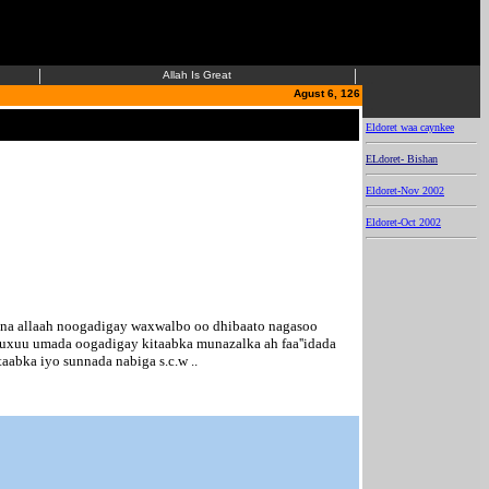
|
|
Allah Is Great
..
Agust 6, 126
..
Eldoret waa caynkee
ELdoret- Bishan
Eldoret-Nov 2002
Eldoret-Oct 2002
uuna allaah noogadigay waxwalbo oo dhibaato nagasoo
wuxuu umada oogadigay kitaabka munazalka ah faa''idada
aabka iyo sunnada nabiga s.c.w ..