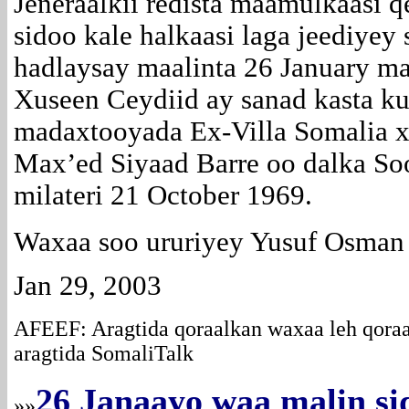
Jeneraalkii redista maamulkaasi 
sidoo kale halkaasi laga jeediye
hadlaysay maalinta 26 January ma
Xuseen Ceydiid ay sanad kasta ku
madaxtooyada Ex-Villa Somalia x
Max’ed Siyaad Barre oo dalka So
milateri 21 October 1969.
Waxaa soo ururiyey Yusuf Osman
Jan 29, 2003
AFEEF: Aragtida qoraalkan waxaa leh qoraa
aragtida SomaliTalk
26 Janaayo waa malin si
»»