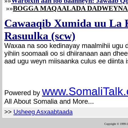
»»
W
arbixin aan loo baahneyn: Jawaab Qo
»»
BOGGA MAQAALADA DADWEYN
Cawaaqib Xumida uu La 
Rasuulka (scw)
Waxaa na soo kedinayay maalmihii ugu d
yihiin soomaali oo si dhiiranaan aan dhee
aad ugu weyn miisaanka culus ee diinta 
com
www.Somali
Talk
Powered by
All About Somalia and More...
>>
Usheeg Asxaabtaada
Copyright © 1999-12