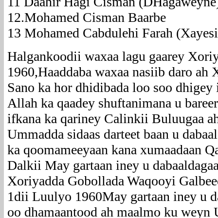
11 Daahir Hagi Cisman (DHagaweyne
12.Mohamed Cisman Baarbe
13 Mohamed Cabdulehi Farah (Xayesi
Halgankoodii waxaa lagu gaarey Xori
1960,Haaddaba waxaa nasiib daro ah 
Sano ka hor dhidibada loo soo dhigey
Allah ka qaadey shuftanimana u baree
ifkana ka qariney Calinkii Buluugaa 
Ummadda sidaas darteet baan u dabaal
ka qoomameeyaan kana xumaadaan Qar
Dalkii May gartaan iney u dabaaldagaa
Xoriyadda Gobollada Waqooyi Galbeed
1dii Luulyo 1960May gartaan iney u d
oo dhamaantood ah maalmo ku weyn