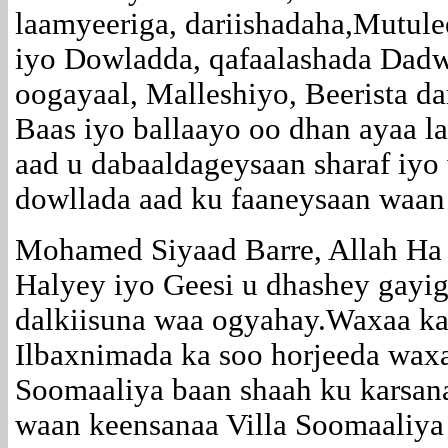
laamyeeriga, dariishadaha,Mutule
iyo Dowladda, qafaalashada Dad
oogayaal, Malleshiyo, Beerista d
Baas iyo ballaayo oo dhan ayaa l
aad u dabaaldageysaan sharaf iyo
dowllada aad ku faaneysaan waan
Mohamed Siyaad Barre, Allah Ha 
Halyey iyo Geesi u dhashey gayig
dalkiisuna waa ogyahay.Waxaa ka
Ilbaxnimada ka soo horjeeda waxa
Soomaaliya baan shaah ku karsana
waan keensanaa Villa Soomaaliy