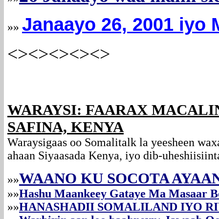
Janaayo 26, 2001 iyo M
»»
<><><><><>
WARAYSI: FAARAX MACALI
SAFINA, KENYA
Waraysigaas oo Somalitalk la yeesheen wax
ahaan Siyaasada Kenya, iyo dib-uheshiisiin
WAANO KU SOCOTA AYAAN
»»
»»
Hashu Maankeey Gataye Ma Masaar B
»»
HANASHADII SOMALILAND IYO R