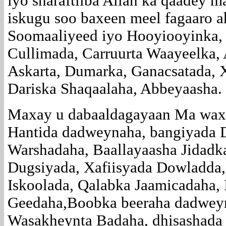
iyo sharaftiiba Allah ka qaadey 
iskugu soo baxeen meel fagaaro 
Soomaaliyeed iyo Hooyiooyinka, di
Cullimada, Carruurta Waayeelka,
Askarta, Dumarka, Ganacsatada, X
Dariska Shaqaalaha, Abbeyaasha.
Maxay u dabaaldagayaan Ma waxa
Hantida dadweynaha, bangiyada 
Warshadaha, Baallayaasha Jidadk
Dugsiyada, Xafiisyada Dowladda,
Iskoolada, Qalabka Jaamicadaha, 
Geedaha,Boobka beeraha dadweyn
Wasakheynta Badaha, dhisashada