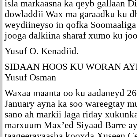
isla markaasna ka qeyb gallaan Di
dowladdii Wax ma garaadku ku dh
weydiineyso in qofka Soomaalig
jooga dalkiina sharaf xumo ku jo
Yusuf O. Kenadiid.
SIDAAN HOOS KU WORAN A
Yusuf Osman
Waxaa maanta oo ku aadaneyd 26 
January ayna ka soo wareegtay m
sano ah markii laga riday xukunk
marxuum Max’ed Siyaad Barre a
taageerayaasha kooxda Xuseen C