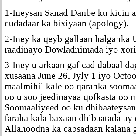
1-Ineysan Sanad Danbe ku kicin 
cudadaar ka bixiyaan (apology).
2-Iney ka qeyb gallaan halgank
raadinayo Dowladnimada iyo xor
3-Iney u arkaan gaf cad dabaal d
xusaana June 26, Jyly 1 iyo Octo
maalmihii kale oo qaranka soomaa
oo u soo jeedinayaa qofkasta oo 
Soomaaliyeed oo ku dhibaateysan
faraha kala baxaan dhibaatada ay
Allahoodna ka cabsadaan kalana g