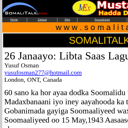
|
|
|
|
Home
Zakaat
Siiro
Saxaabada
w w w . s o m a l i t 
SOMALITAL
26 Janaayo: Libta Saas La
Yusuf Osman
yusufosman277@hotmail.com
London, ONT, Canada
60 sano ka hor ayaa dodka Soomalidu 
Madaxbanaani iyo iney aayahooda ka 
Gobanimada gayiga Soomaaliyeed wax
Soomaaliyeed oo 15 May,1943 Aasaase