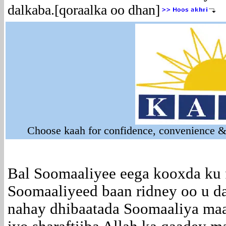
dalkaba.
[qoraalka oo dhan]
Choose kaah for confidence, convenience & 
Bal Soomaaliyee eega kooxda ku 
Soomaaliyeed baan ridney oo u d
nahay dhibaatada Soomaaliya maan