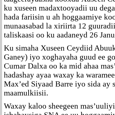
ku xuseen madaxtooyadii uu dega
hada fariisin u ah hoggaamiye k
munaasabad la xiriirta 12 guuradii
taliskaasi oo ku aadaneyd 26 Jan
Ku simaha Xuseen Ceydiid Abuuk
Ganey) iyo xoghayaha guud ee g
Cumar Dalxa oo ka mid ahaa mas’
hadashay ayaa waxay ka warameen 
Max’ed Siyaad Barre iyo sida ay s
maamulkiisii.
Waxay kaloo sheegeen mas’uuliyi