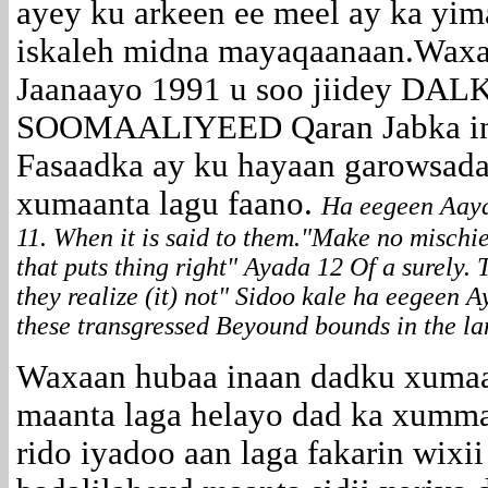
ayey ku arkeen ee meel ay ka yima
iskaleh midna mayaqaanaan.Waxaa
Jaanaayo 1991 u soo jiidey D
SOOMAALIYEED Qaran Jabka iney
Fasaadka ay ku hayaan garowsada
xumaanta lagu faano.
Ha eegeen Aaya
11. When it is said to them."Make no mischi
that puts thing right" Ayada 12 Of a surely.
they realize (it) not" Sidoo kale ha eegeen A
these transgressed Beyound bounds in the la
Waxaan hubaa inaan dadku xumaan
maanta laga helayo dad ka xumma
rido iyadoo aan laga fakarin wixii