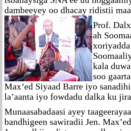
isbahaysiga SNA ee uu hoggaamiy
dambeeyey oo dhacay ridistii ma
Prof. Dal
ah Soomaa
xoriyadda
Soomaaliy
kala duwa
soo gaarta
Max’ed Siyaad Barre iyo sanadih
la’aanta iyo fowdadu dalka ku jira
Munaasabadaasi ayey taageerayaa
bandhigeen sawiradii Jen. Max’ed