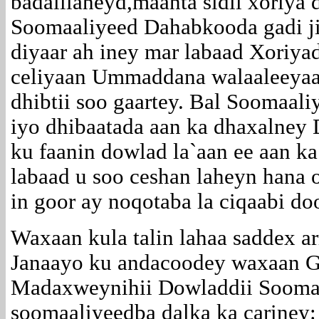
badalilaheyd,maanta sidii xoriya
Soomaaliyeed Dahabkooda gadi jir
diyaar ah iney mar labaad Xoriyad
celiyaan Ummaddana walaaleeyaan
dhibtii soo gaartey. Bal Soomaali
iyo dhibaatada aan ka dhaxalney
ku faanin dowlad la`aan ee aan ka
labaad u soo ceshan laheyn hana 
in goor ay noqotaba la ciqaabi do
Waxaan kula talin lahaa saddex a
Janaayo ku andacoodey waxaan G
Madaxweynihii Dowladdii Soomaa
soomaaliyeedba dalka ka cariney: