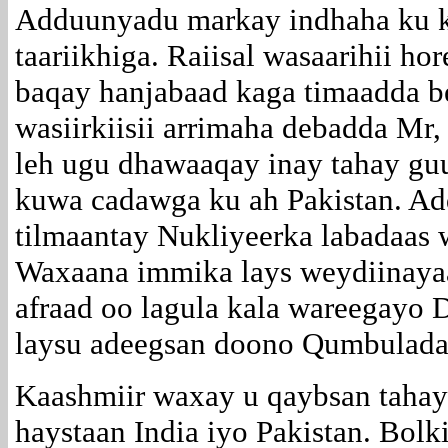
Adduunyadu markay indhaha ku k
taariikhiga. Raiisal wasaarihii ho
baqay hanjabaad kaga timaadda b
wasiirkiisii arrimaha debadda Mr,
leh ugu dhawaaqay inay tahay guu
kuwa cadawga ku ah Pakistan. A
tilmaantay Nukliyeerka labadaas
Waxaana immika lays weydiinayaa
afraad oo lagula kala wareegayo 
laysu adeegsan doono Qumbulada
Kaashmiir waxay u qaybsan tahay
haystaan India iyo Pakistan. Bolk