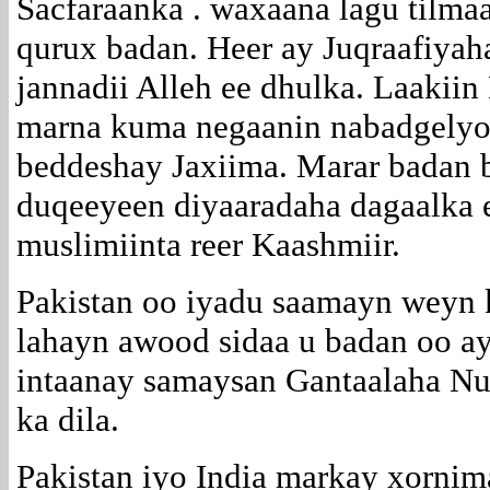
Sacfaraanka . waxaana lagu tilm
qurux badan. Heer ay Juqraafiya
jannadii Alleh ee dhulka. Laakiin
marna kuma negaanin nabadgelyo.
beddeshay Jaxiima.
Marar badan 
duqeeyeen diyaaradaha dagaalka 
muslimiinta reer Kaashmiir.
Pakistan oo iyadu saamayn weyn k
lahayn awood sidaa u badan oo ay
intaanay samaysan Gantaalaha Nu
ka dila.
Pakistan iyo India markay xornim