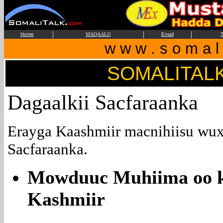
|
|
|
Home
MAQAALO
Email
T
w w w . s o m a l i
SOMALITAL
Dagaalkii Sacfaraanka
Erayga Kaashmiir macnihiisu wu
Sacfaraanka.
Mowduuc Muhiima oo k
Kashmiir