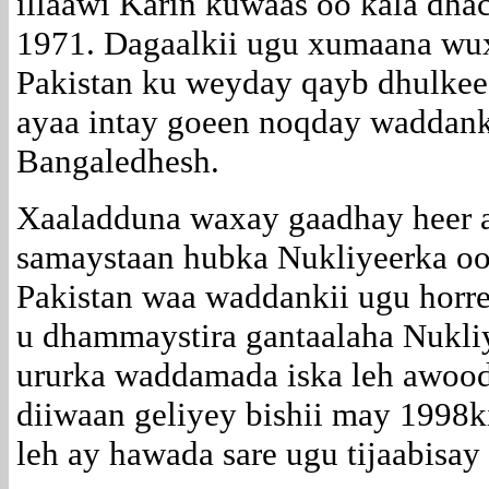
illaawi Karin kuwaas oo kala dha
1971. Dagaalkii ugu xumaana wu
Pakistan ku weyday qayb dhulkeed
ayaa intay goeen noqday waddank
Bangaledhesh.
Xaaladduna waxay gaadhay heer a
samaystaan hubka Nukliyeerka oo
Pakistan waa waddankii ugu horree
u dhammaystira gantaalaha Nukliy
ururka waddamada iska leh awood
diiwaan geliyey bishii may 1998ki
leh ay hawada sare ugu tijaabisay