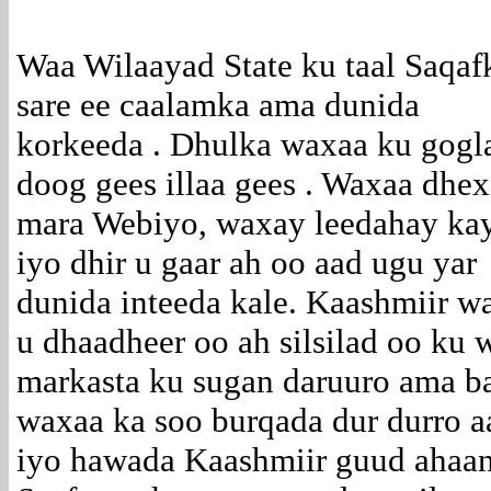
Waa Wilaayad State ku taal Saqaf
sare ee caalamka ama dunida
korkeeda . Dhulka waxaa ku gogl
doog gees illaa gees . Waxaa dhex
mara Webiyo, waxay leedahay k
iyo dhir u gaar ah oo aad ugu yar
dunida inteeda kale. Kaashmiir w
u dhaadheer oo ah silsilad oo ku
markasta ku sugan daruuro ama b
waxaa ka soo burqada dur durro 
iyo hawada Kaashmiir guud ahaan