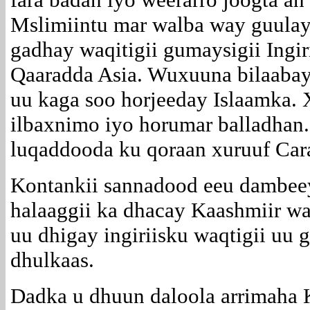
Mslimiintu mar walba way guulaysa
gadhay waqitigii gumaysigii Ingir
Qaaradda Asia. Wuxuuna bilaabay
uu kaga soo horjeeday Islaamka. 
ilbaxnimo iyo horumar balladhan
luqaddooda ku qoraan xuruuf Cara
Kontankii sannadood eeu dambeey
halaaggii ka dhacay Kaashmiir wa
uu dhigay ingiriisku waqtigii u
dhulkaas.
Dadka u dhuun daloola arrimaha 