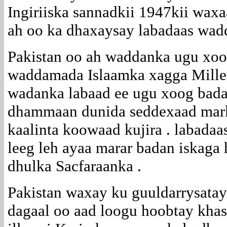
Ingiriiska sannadkii 1947kii waxa
ah oo ka dhaxaysay labadaas wad
Pakistan oo ah waddanka ugu x
waddamada Islaamka xagga Millete
wadanka labaad ee ugu xoog bada
dhammaan dunida seddexaad mark
kaalinta koowaad kujira . labada
leeg leh ayaa marar badan iskaga
dhulka Sacfaraanka .
Pakistan waxay ku guuldarrysata
dagaal oo aad loogu hoobtay khas