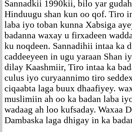
Sannadkii 1990kii, bilo yar gud
Hinduugu shan kun oo qof. Tiro i
laba iyo toban kunna Xabsiga aye
badanna waxay u firxadeen wadda
ku noqdeen. Sannadihii intaa k
caddeeyeen in ugu yaraan Shan iy
dilay Kaashmiir, Tiro intaa ka b
culus iyo curyaannimo tiro sedde
ciqaabta laga buux dhaafiyey. wa
muslimiin ah oo ka badan laba iy
wadaag ah loo kufsaday. Waxaa D
Dambaska laga dhigay in ka badan