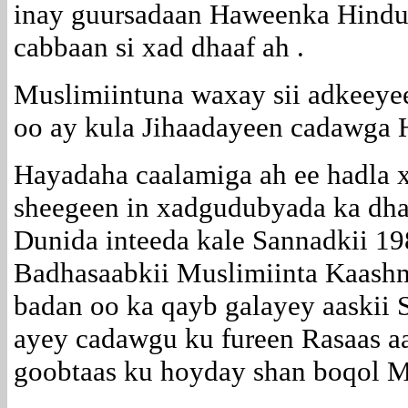
inay guursadaan Haweenka Hindu
cabbaan si xad dhaaf ah .
Muslimiintuna waxay sii adkeeyee
oo ay kula Jihaadayeen cadawga 
Hayadaha caalamiga ah ee hadla
sheegeen in xadgudubyada ka dhac
Dunida inteeda kale Sannadkii 19
Badhasaabkii Muslimiinta Kaas
badan oo ka qayb galayey aaskii
ayey cadawgu ku fureen Rasaas a
goobtaas ku hoyday shan boqol M