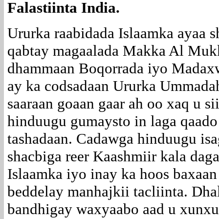
Falastiinta India.
Ururka raabidada Islaamka ayaa s
qabtay magaalada Makka Al Mukk
dhammaan Boqorrada iyo Madaxw
ay ka codsadaan Ururka Ummadah
saaraan goaan gaar ah oo xaq u s
hinduugu gumaysto in laga qaado 
tashadaan. Cadawga hinduugu isa
shacbiga reer Kaashmiir kala da
Islaamka iyo inay ka hoos baxaa
beddelay manhajkii tacliinta. Dha
bandhigay waxyaabo aad u xunxun