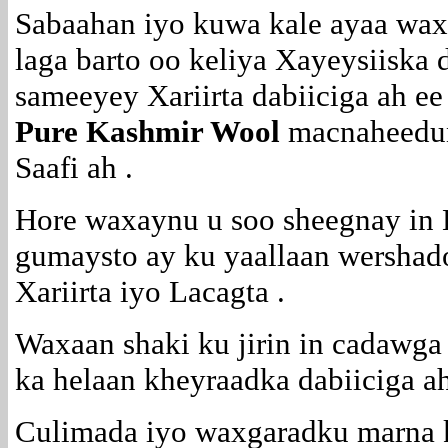
Sabaahan iyo kuwa kale ayaa wax
laga barto oo keliya Xayeysiiska
sameeyey Xariirta dabiiciga ah e
Pure Kashmir Wool
macnaheedun
Saafi ah .
Hore waxaynu u soo sheegnay in
gumaysto ay ku yaallaan wershad
Xariirta iyo Lacagta .
Waxaan shaki ku jirin in cadawg
ka helaan kheyraadka dabiiciga a
Culimada iyo waxgaradku marna 