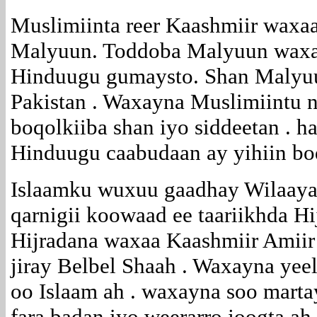
Muslimiinta reer Kaashmiir waxaa
Malyuun. Toddoba Malyuun waxay
Hinduugu gumaysto. Shan Malyuu
Pakistan . Waxayna Muslimiintu 
boqolkiiba shan iyo siddeetan .
Hinduugu caabudaan ay yihiin boq
Islaamku wuxuu gaadhay Wilaaya
qarnigii koowaad ee taariikhda Hi
Hijradana waxaa Kaashmiir Amiir
jiray Belbel Shaah . Waxayna yee
oo Islaam ah . waxayna soo mart
fara badan iyo weerarro joogta ah