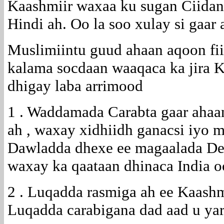
Kaashmiir waxaa ku sugan Ciidan
Hindi ah. Oo la soo xulay si gaar 
Muslimiintu guud ahaan aqoon fi
kalama socdaan waaqaca ka jira 
dhigay laba arrimood
1 . Waddamada Carabta gaar ahaa
ah , waxay xidhiidh ganacsi iyo m
Dawladda dhexe ee magaalada Del
waxay ka qaataan dhinaca India o
2 . Luqadda rasmiga ah ee Kaashm
Luqadda carabigana dad aad u yar