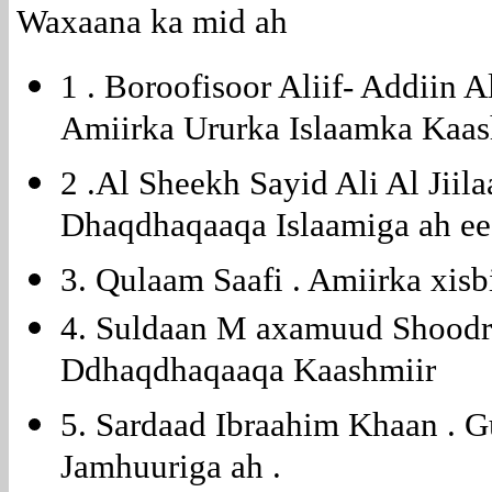
Waxaana ka mid ah
1 . Boroofisoor Aliif- Addiin A
Amiirka Ururka Islaamka Kaash
2 .Al Sheekh Sayid Ali Al Jii
Dhaqdhaqaaqa Islaamiga ah ee 
3. Qulaam Saafi . Amiirka xisb
4. Suldaan M axamuud Shoodr
Ddhaqdhaqaaqa Kaashmiir
5. Sardaad Ibraahim Khaan .
Jamhuuriga ah .