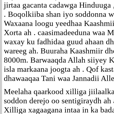
jirtaa gacanta cadawga Hinduuga 
. Boqolkiiba shan iyo soddonna w
Waxaana loogu yeedhaa Kaashmii
Xorta ah . caasimadeeduna waa M
waxay ku fadhidaa guud ahaan d
wareeg ah. Buuraha Kaashmiir d
8000m. Barwaaqda Allah siiyey K
isla markaana joogta ah . Qof ka
dhawaaqaa Tani waa Jannadii Alle
Meelaha qaarkood xilliga jiilaa
soddon derejo oo sentigiraydh ah 
Xilliga xagaagana intaa in ka bad