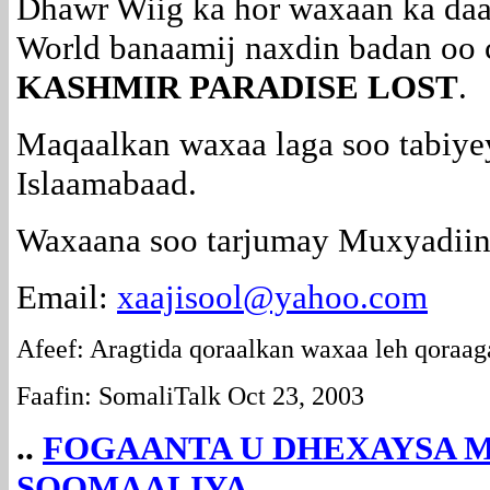
Dhawr Wiig ka hor waxaan ka da
World banaamij naxdin badan oo 
KASHMIR PARADISE LOST
.
Maqaalkan waxaa laga soo tabiyey
Islaamabaad.
Waxaana soo tarjumay Muxyadiin
Email:
xaajisool@yahoo.com
Afeef: Aragtida qoraalkan waxaa leh qoraag
Faafin: SomaliTalk Oct 23, 2003
..
FOGAANTA U DHEXAYSA
SOOMAALIYA....