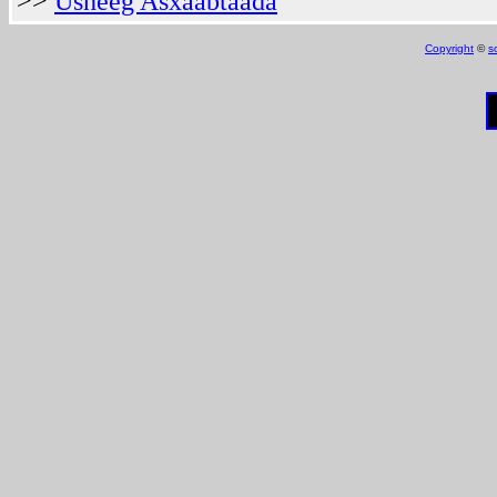
>>
Usheeg Asxaabtaada
Copyright
©
s