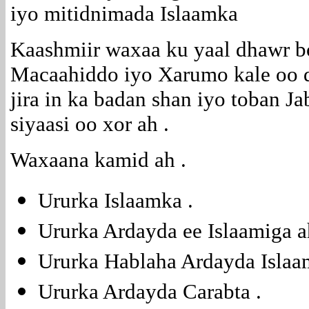
iyo mitidnimada Islaamka
Kaashmiir waxaa ku yaal dhawr b
Macaahiddo iyo Xarumo kale oo di
jira in ka badan shan iyo toban 
siyaasi oo xor ah .
Waxaana kamid ah .
Ururka Islaamka .
Ururka Ardayda ee Islaamiga a
Ururka Hablaha Ardayda Islaa
Ururka Ardayda Carabta .