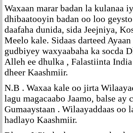
Waxaan marar badan la kulanaa i
dhibaatooyin badan oo loo geyst
daafaha dunida, sida Jeejniya, Ko
Meelo kale. Sidaas darteed Ayaa
gudbiyey waxyaabaha ka socda Dh
Alleh ee dhulka , Falastiinta In
dheer Kaashmiir.
N.B . Waxaa kale oo jirta Wilaaya
lagu magacaabo Jaamo, balse ay
Gumaaystaan . Wilaayaddaas oo 
hadlayo Kaashmiir.