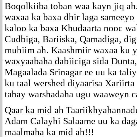
Boqolkiiba toban waa kayn jiq a
waxaa ka baxa dhir laga sameey
kaloo ka baxa Khudaarta nooc wal
Cudbiga, Bariiska, Qamadiga, dig
muhiim ah. Kaashmiir waxaa ku y
waxyaabaha dabiiciga sida Dunta,
Magaalada Srinagar ee uu ka tal
ku taal wershed diyaarisa Xariirt
tahay warshadaha ugu waaweyn ca
Qaar ka mid ah Taariikhyahannad
Adam Calayhi Salaame uu ka dag
maalmaha ka mid ah!!!