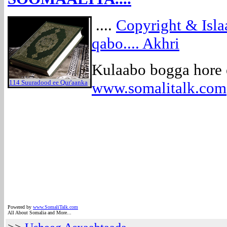
....
Copyright & Isl
qabo.... Akhri
Kulaabo bogga hore
114 Suuradood ee Qur'aanka
www.somalitalk.com
Powered by
www.SomaliTalk.com
All About Somalia and More...