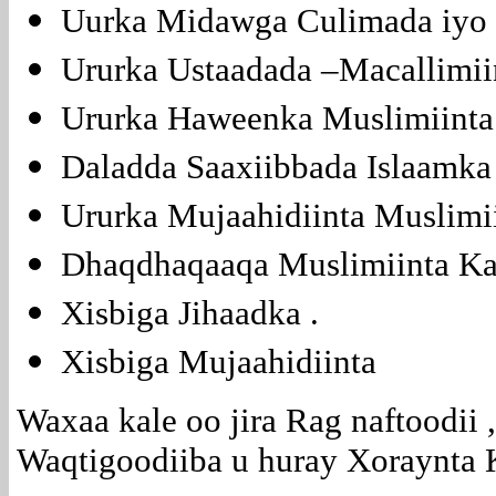
Uurka Midawga Culimada iyo 
Ururka Ustaadada –Macallimiin
Ururka Haweenka Muslimiinta 
Daladda Saaxiibbada Islaamka 
Ururka Mujaahidiinta Muslimii
Dhaqdhaqaaqa Muslimiinta Kaa
Xisbiga Jihaadka .
Xisbiga Mujaahidiinta
Waxaa kale oo jira Rag naftoodii 
Waqtigoodiiba u huray Xoraynta 