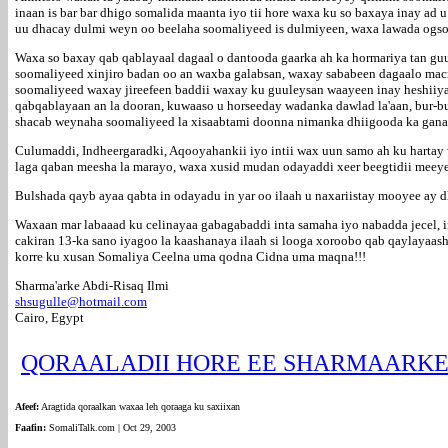
inaan is bar bar dhigo somalida maanta iyo tii hore waxa ku so baxaya inay ad
uu dhacay dulmi weyn oo beelaha soomaliyeed is dulmiyeen, waxa lawada ogs
Waxa so baxay qab qablayaal dagaal o dantooda gaarka ah ka hormariya tan gu
soomaliyeed xinjiro badan oo an waxba galabsan, waxay sababeen dagaalo macn
soomaliyeed waxay jireefeen baddii waxay ku guuleysan waayeen inay heshiiya
qabqablayaan an la dooran, kuwaaso u horseeday wadanka dawlad la'aan, bur-bu
shacab weynaha soomaliyeed la xisaabtami doonna nimanka dhiigooda ka gana
Culumaddi, Indheergaradki, Aqooyahankii iyo intii wax uun samo ah ku harta
laga qaban meesha la marayo, waxa xusid mudan odayaddi xeer beegtidii meeye 
Bulshada qayb ayaa qabta in odayadu in yar oo ilaah u naxariistay mooyee ay dh
Waxaan mar labaaad ku celinayaa gabagabaddi inta samaha iyo nabadda jecel, 
cakiran 13-ka sano iyagoo la kaashanaya ilaah si looga xoroobo qab qaylayaash
korre ku xusan Somaliya Ceelna uma qodna Cidna uma maqna!!!
Sharma'arke Abdi-Risaq Ilmi
shsugulle@hotmail.com
Cairo, Egypt
QORAALADII HORE EE SHARMAARK
Afeef:
Aragtida qoraalkan waxaa leh qoraaga ku saxiixan
Faafin:
SomaliTalk.com | Oct 29, 2003