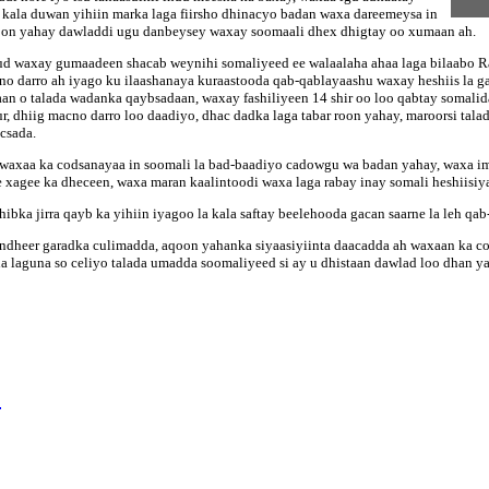
 u kala duwan yihiin marka laga fiirsho dhinacyo badan waxa dareemeysa in
oon yahay dawladdi ugu danbeysey waxay soomaali dhex dhigtay oo xumaan ah.
ud waxay gumaadeen shacab weynihi somaliyeed ee walaalaha ahaa laga bilaabo Ra
o darro ah iyago ku ilaashanaya kuraastooda qab-qablayaashu waxay heshiis la ga
an o talada wadanka qaybsadaan, waxay fashiliyeen 14 shir oo loo qabtay somalid
r, dhiig macno darro loo daadiyo, dhac dadka laga tabar roon yahay, maroorsi tal
csada.
y waxaa ka codsanayaa in soomali la bad-baadiyo cadowgu wa badan yahay, waxa i
xagee ka dheceen, waxa maran kaalintoodi waxa laga rabay inay somali heshiisiy
ibka jirra qayb ka yihiin iyagoo la kala saftay beelehooda gacan saarne la leh qab
indheer garadka culimadda, aqoon yahanka siyaasiyiinta daacadda ah waxaan ka 
a laguna so celiyo talada umadda soomaliyeed si ay u dhistaan dawlad loo dhan y
E