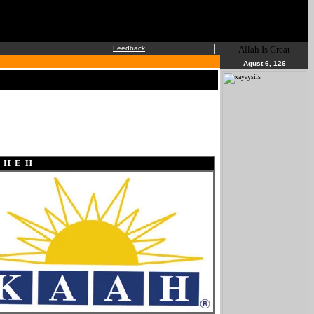
|
|
Feedback
Allah Is Great
Agust 6, 126
D H E H