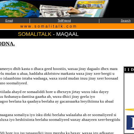
|
|
Email
TellFriend
Search
w w w . s o m a l i t a l k . c o m
SOMALITALK
- MAQAAL
ODNA.
hameeyo dhib kasta o dhaca geed hoostiis, waxaa jiray dagaalo dhex mara
I I 
elu mudan u ahaa, haddaba akhristow markasta waxa jiray xeer beegti u
iyo islaanbimo intaba wadaaga, waxa xusid mudan inuu jiray xeer hoosaad
aano soomaliyeed.
tiilada ahayd ee somaaliddi hore u dhexeyn jirtay wuxu isku dayey
 fushanaya dantiisa gaarka ah, wuxu dhici jiray geela iyo
agoo beelana ka qaadaya beelaha ay gacansaarka leeyihiinna ku abaal
maagana somaliya iyo isku dirki beelaha walaalaha ah ee soomaliyeed si
uluxa iyo heshiisiinta beelaha soomaliyeed waxay ahaayeen xeer-beegtidu
di hore iyo isu tanaasulkii inuu meesha ka baxay, waxaa igu adkaatay