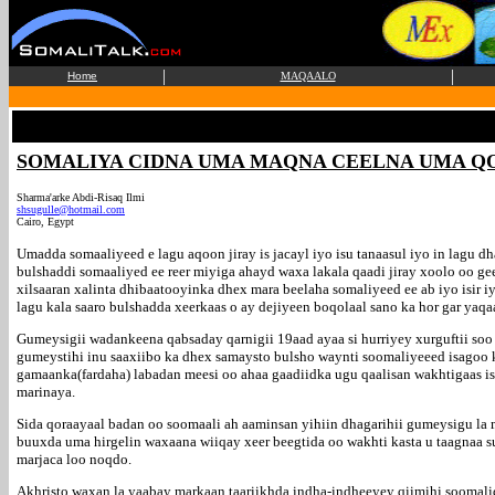
|
|
Home
MAQAALO
SOMALIYA CIDNA UMA MAQNA CEELNA UMA Q
Sharma'arke Abdi-Risaq Ilmi
shsugulle@hotmail.com
Cairo, Egypt
Umadda somaaliyeed e lagu aqoon jiray is jacayl iyo isu tanaasul iyo in lagu d
bulshaddi somaaliyed ee reer miyiga ahayd waxa lakala qaadi jiray xoolo oo ge
xilsaaran xalinta dhibaatooyinka dhex mara beelaha somaliyeed ee ab iyo isir 
lagu kala saaro bulshadda xeerkaas o ay dejiyeen boqolaal sano ka hor gar yaq
Gumeysigii wadankeena qabsaday qarnigii 19aad ayaa si hurriyey xurguftii soo 
gumeystihi inu saaxiibo ka dhex samaysto bulsho waynti soomaliyeeed isagoo ku
gamaanka(fardaha) labadan meesi oo ahaa gaadiidka ugu qaalisan wakhtigaas is
marinaya.
Sida qoraayaal badan oo soomaali ah aaminsan yihiin dhagarihii gumeysigu la 
buuxda uma hirgelin waxaana wiiqay xeer beegtida oo wakhti kasta u taagnaa s
marjaca loo noqdo.
Akhristo waxan la yaabay markaan taariikhda indha-indheeyey qiimihi soomalid