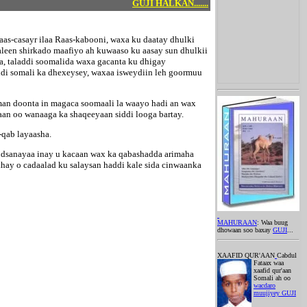
GUJI HALKAN.......
as-casayr ilaa Raas-kabooni, waxa ku daatay dhulki
leen shirkado maafiyo ah kuwaaso ku aasay sun dhulkii
a, taladdi soomalida waxa gacanta ku dhigay
addi somali ka dhexeysey, waxaa isweydiin leh goormuu
man doonta in magaca soomaali la waayo hadi an wax
aan oo wanaaga ka shaqeeyaan siddi looga bartay.
-qab layaasha.
codsanayaa inay u kacaan wax ka qabashadda arimaha
ahay o cadaalad ku salaysan haddi kale sida cinwaanka
MAHURAAN
: Waa buug
dhowaan soo baxay
GUJI
...
XAAFID QUR'AAN
Cabdul
Fataax waa
xaafid qur'aan
Somali ah oo
wacdaro
muujiyey GUJI