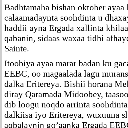
Badhtamaha bishan oktober ayaa l
calaamadaynta soohdinta u dhaxay
haddii ayna Ergada xallinta khila
qabanin, sidaas waxaa tidhi afh
Sainte.
Itoobiya ayaa marar badan ku gac
EEBC, oo magaalada lagu murans
dalka Eritereya. Bishii horana M
diray Qaramada Midoobey, taasoo
dib loogu noqdo arrinta soohdint
dalkiisa iyo Eritereya, wuxuuna 
aqbalaynin go’aanka Ergada EEBC