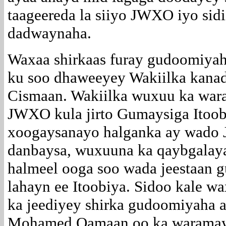
taageereda la siiyo JWXO iyo sidii
dadwaynaha.
Waxaa shirkaas furay gudoomiy
ku soo dhaweeyey Wakiilka kana
Cismaan. Wakiilka wuxuu ka wara
JWXO kula jirto Gumaysiga Itoobi
xoogaysanayo halganka ay wado 
danbaysa, wuxuuna ka qaybgalayaa
halmeel ooga soo wada jeestaan g
lahayn ee Itoobiya. Sidoo kale wa
ka jeediyey shirka gudoomiyaha 
Mohamed Qamaan oo ka waramay 