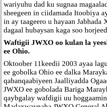
wariyuhu dad ku sugnaa magaala
sheegeen in ciidamada Itoobiya a
in ay taageero u hayaan Jabhada
dagaal hubaysan kaga soo horjee
Waftigii JWXO oo kulan la yee
ee Ohio.
Oktoober 11keedii 2003 ayaa la
ee gobolka Ohio ee dalka Marayka
qabanqaabiyeen Jaalliyadda Oga
JWXO ee gobolada Bariga Marayk
qaybgalay wafdigii uu hoggaamina
Madaxwaynaha JWXO General Ab