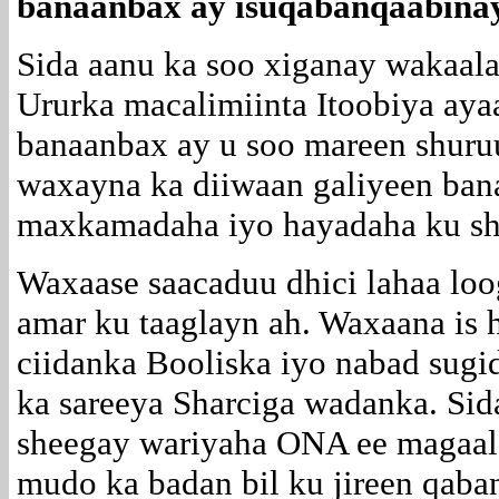
banaanbax ay isuqabanqaabina
Sida aanu ka soo xiganay wakaal
Ururka macalimiinta Itoobiya aya
banaanbax ay u soo mareen shuruu
waxayna ka diiwaan galiyeen bana
maxkamadaha iyo hayadaha ku sh
Waxaase saacaduu dhici lahaa loo
amar ku taaglayn ah. Waxaana is h
ciidanka Booliska iyo nabad sugi
ka sareeya Sharciga wadanka. Sid
sheegay wariyaha ONA ee magaal
mudo ka badan bil ku jireen qaba