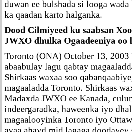
duwan ee bulshada si looga wada 
ka qaadan karto halganka.
Dood Cilmiyeed ku saabsan Xoo
JWXO dhulka Ogaadeeniya oo l
Toronto (ONA) October 13, 2003 
abaabulay lagu qabtay magaaladd
Shirkaas waxaa soo qabanqaabi
magaaladda Toronto. Shirkaas wa
Madaxda JWXO ee Kanada, culum
indeergaradka, haweenka iyo dha
magaalooyinka Toronto iyo Ottawa
ayaa ahayd mid lagaga doodayey s