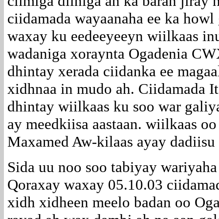
cilmiga diiniga ah ka baran jiray 
ciidamada wayaanaha ee ka howl
waxay ku eedeeyeeyn wiilkaas in
wadaniga xoraynta Ogadenia CW
dhintay xerada ciidanka ee maga
xidhnaa in mudo ah. Ciidamada I
dhintay wiilkaas ku soo war galiy
ay meedkiisa aastaan. wiilkaas oo
Maxamed Aw-kilaas ayay dadiisu a
Sida uu noo soo tabiyay wariyah
Qoraxay waxay 05.10.03 ciidama
xidh xidheen meelo badan oo Og