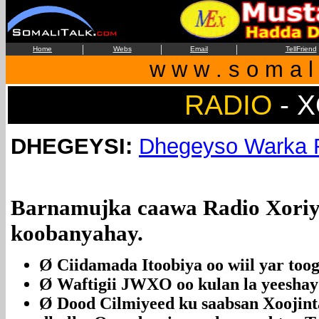
|
|
|
Home
Webs
Email
TellFriend
w w w . s o m a l i
RADIO
- 
DHEGEYSI:
Dhegeyso Warka R
Barnamujka caawa Radio Xoriy
koobanyahay.
Ø Ciidamada Itoobiya oo wiil yar toog
Ø Waftigii JWXO oo kulan la yeeshay
Ø Dood Cilmiyeed ku saabsan Xooji