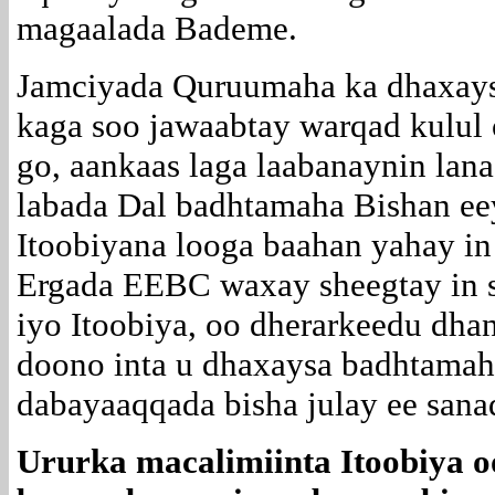
magaalada Bademe.
Jamciyada Quruumaha ka dhaxays
kaga soo jawaabtay warqad kulul 
go, aankaas laga laabanaynin lan
labada Dal badhtamaha Bishan eey
Itoobiyana looga baahan yahay in
Ergada EEBC waxay sheegtay in s
iyo Itoobiya, oo dherarkeedu dha
doono inta u dhaxaysa badhtamaha
dabayaaqqada bisha julay ee sana
Ururka macalimiinta Itoobiya o