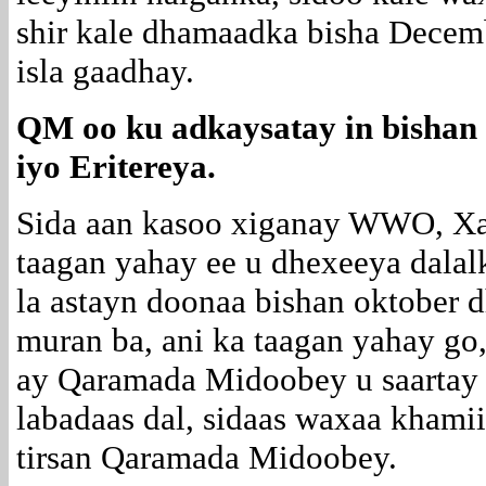
shir kale dhamaadka bisha Decembe
isla gaadhay.
QM oo ku adkaysatay in bishan 
iyo Eritereya.
Sida aan kasoo xiganay WWO, X
taagan yahay ee u dhexeeya dalalk
la astayn doonaa bishan oktober 
muran ba, ani ka taagan yahay go,
ay Qaramada Midoobey u saartay 
labadaas dal, sidaas waxaa khamii
tirsan Qaramada Midoobey.