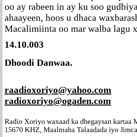
oo ay rabeen in ay ku soo gudbiy
ahaayeen, hoos u dhaca waxbaras
Macalimiinta oo mar walba lagu 
14.10.003
Dhoodi Danwaa.
raadioxoriyo@yahoo.com
radioxoriyo@ogaden.com
Radio Xoriyo waxaad ka dhegaysan kartaa
15670 KHZ, Maalmaha Talaadada iyo Jimcah