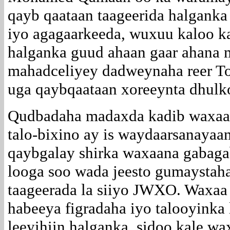
qayb qaataan taageerida halgank
iyo agagaarkeeda, wuxuu kaloo k
halganka guud ahaan gaar ahana 
mahadceliyey dadweynaha reer To
uga qaybqaataan xoreeynta dhulk
Qudbadaha madaxda kadib waxaa f
talo-bixino ay is waydaarsanayaa
qaybgalay shirka waxaana gabagab
looga soo wada jeesto gumaystaha
taageerada la siiyo JWXO. Waxaa 
habeeya figradaha iyo talooyinka l
leeyihiin halganka, sidoo kale wax