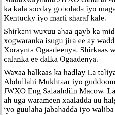
ka kala socday gobolada iyo maga
Kentucky iyo marti sharaf kale.
Shirkani wuxuu ahaa qayb ka mid
xogwaranka isugu jira ee ay wad
Xoraynta Ogaadeenya. Shirkaas wa
calanka ee dalka Ogaadenya.
Waxaa halkaas ka hadlay La tal
Abdullahi Mukhtaar iyo guddoom
JWXO Eng Salaahdiin Macow. Lab
ah uga warameen xaaladda uu ha
iyo guulaha jabahadda iyo waliba