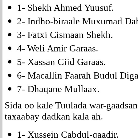
1- Shekh Ahmed Yuusuf.
2- Indho-biraale Muxumad Dah
3- Fatxi Cismaan Shekh.
4- Weli Amir Garaas.
5- Xassan Ciid Garaas.
6- Macallin Faarah Budul Diga
7- Dhaqane Mullaax.
Sida oo kale Tuulada war-gaadsa
taxaabay dadkan kala ah.
1- Xussein Cabdul-qaadir.