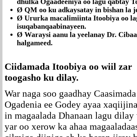
dhulka Ogaadeeniya oo lagu qabtay T
Ø QM oo ku adkaysatay in bishan la j
Ø Ururka macalimiinta Itoobiya oo l
isuqabanqaabinayeen.
Ø Waraysi aanu la yeelanay Dr. Ciba
halgameed.
Ciidamada Itoobiya oo wiil zar
toogasho ku dilay.
War naga soo gaadhay Caasimada
Ogadenia ee Godey ayaa xaqiijin
in magaalada Dhanaan lagu dilay 
yar oo xerow ka ahaa magaaladaa