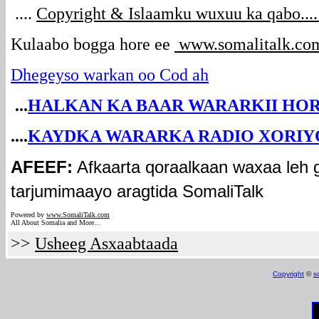
....
Copyright & Islaamku wuxuu ka qabo....
Kulaabo bogga hore ee
www.somalitalk.co
Dhegeyso warkan oo Cod ah
...
HALKAN KA BAAR WARARKII HOR
....
KAYDKA WARARKA RADIO XORIYO
AFEEF:
Afkaarta qoraalkaan waxaa leh 
tarjumimaayo aragtida SomaliTalk
Powered by
www.Somali
Talk.com
All About Somalia and More...
>>
Usheeg Asxaabtaada
Copyright
©
s