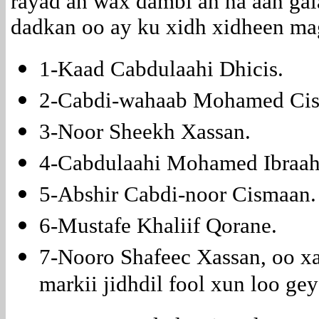
rayad ah wax dambi ah na aan ga
dadkan oo ay ku xidh xidheen ma
1-Kaad Cabdulaahi Dhicis.
2-Cabdi-wahaab Mohamed Ci
3-Noor Sheekh Xassan.
4-Cabdulaahi Mohamed Ibraah
5-Abshir Cabdi-noor Cismaan.
6-Mustafe Khaliif Qorane.
7-Nooro Shafeec Xassan, oo x
markii jidhdil fool xun loo gey