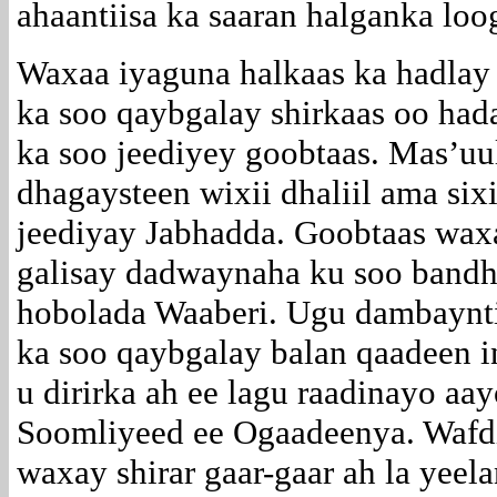
ahaantiisa ka saaran halganka loo
Waxaa iyaguna halkaas ka hadlay
ka soo qaybgalay shirkaas oo hadal
ka soo jeediyey goobtaas. Mas’uu
dhagaysteen wixii dhaliil ama six
jeediyay Jabhadda. Goobtaas waxa
galisay dadwaynaha ku soo bandh
hobolada Waaberi. Ugu dambaynti
ka soo qaybgalay balan qaadeen i
u dirirka ah ee lagu raadinayo aay
Soomliyeed ee Ogaadeenya. Wafdi
waxay shirar gaar-gaar ah la yee