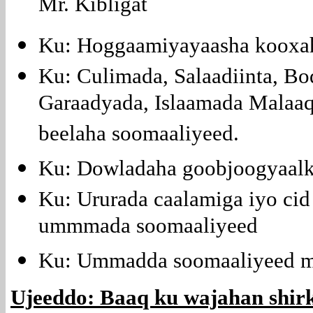
Mr. Kibligat
Ku: Hoggaamiyayaasha kooxah
Ku: Culimada, Salaadiinta, Bo
Garaadyada, Islaamada Malaa
beelaha soomaaliyeed.
Ku: Dowladaha goobjoogyaalka
Ku: Ururada caalamiga iyo cid
ummmada soomaaliyeed
Ku: Ummadda soomaaliyeed me
Ujeeddo: Baaq ku wajahan shirka