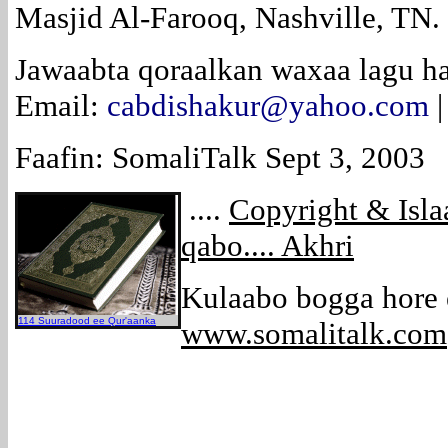
Masjid Al-Farooq, Nashville, TN.
Jawaabta qoraalkan waxaa lagu ha
Email:
cabdishakur@yahoo.com
|
Faafin: SomaliTalk Sept 3, 2003
....
Copyright & Isl
qabo.... Akhri
Kulaabo bogga hore
114 Suuradood ee Qur'aanka
www.somalitalk.com