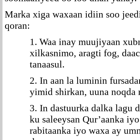
Marka xiga waxaan idiin soo jee
qoran:
1. Waa inay muujiyaan xub
xilkasnimo, aragti fog, daa
tanaasul.
2. In aan la luminin fursada
yimid shirkan, uuna noqda 
3. In dastuurka dalka lagu 
ku saleeysan Qur’aanka iyo
rabitaanka iyo waxa ay um