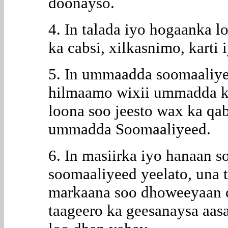
doonayso.
4. In talada iyo hogaanka l
ka cabsi, xilkasnimo, karti
5. In ummaadda soomaaliyee
hilmaamo wixii ummadda ka
loona soo jeesto wax ka q
ummadda Soomaaliyeed.
6. In masiirka iyo hanaan 
soomaaliyeed yeelato, una t
markaana soo dhoweeyaan c
taageero ka geesanaysa aa