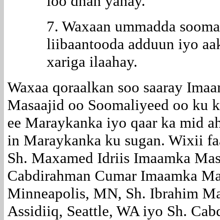
loo dhan yahay.
7. Waxaan ummadda soomal
liibaantooda adduun iyo aak
xariga ilaahay.
Waxaa qoraalkan soo saaray Imaam
Masaajid oo Soomaliyeed oo ku k
ee Maraykanka iyo qaar ka mid a
in Maraykanka ku sugan. Wixii faa
Sh. Maxamed Idriis Imaamka Masj
Cabdirahman Cumar Imaamka Mas
Minneapolis, MN, Sh. Ibrahim 
Assidiiq, Seattle, WA iyo Sh. Ca