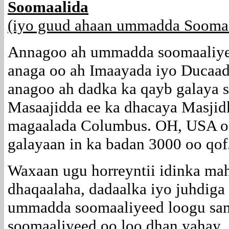
Soomaalida
(iyo guud ahaan ummadda Soomaa
Annagoo ah ummadda soomaaliye
anaga oo ah Imaayada iyo Ducaa
anagoo ah dadka ka qayb galaya 
Masaajidda ee ka dhacaya Masjid
magaalada Columbus. OH, USA oo 
galayaan in ka badan 3000 oo qof
Waxaan ugu horreyntii idinka ma
dhaqaalaha, dadaalka iyo juhdiga 
ummadda soomaaliyeed loogu sa
soomaaliyeed oo loo dhan yahay.