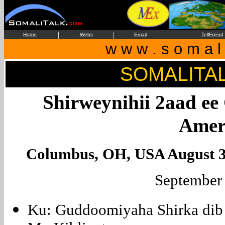
|
|
|
Home
Webs
Email
TellFriend
w w w . s o m a l i
SOMALITA
Shirweynihii 2aad e
Amer
Columbus, OH, USA August 3
September 
Ku: Guddoomiyaha Shirka dib 