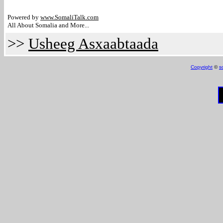
Powered by
www.Somali
Talk.com
All About Somalia and More...
>>
Usheeg Asxaabtaada
Copyright
©
s