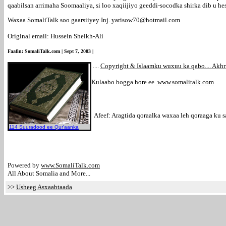
qaabilsan arrimaha Soomaaliya, si loo xaqiijiyo geeddi-socodka shirka dib u hes
Waxaa SomaliTalk soo gaarsiiyey Inj. yarisow70@hotmail.com
Original email: Hussein Sheikh-Ali
Faafin: SomaliTalk.com | Sept 7, 2003 |
....
Copyright & Islaamku wuxuu ka qabo.... Akhr
Kulaabo bogga hore ee
www.somalitalk.com
Afeef: Aragtida qoraalka waxaa leh qoraaga ku s
114 Suuradood ee Qur'aanka
Powered by
www.Somali
Talk.com
All About Somalia and More...
>>
Usheeg Asxaabtaada