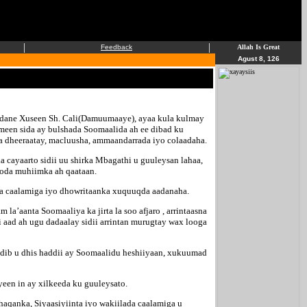
|
|
Feedback
Allah Is Great
Agust 8, 126
udane Xuseen Sh. Cali(Damuumaaye), ayaa kula kulmay
meen sida ay bulshada Soomaalida ah ee dibad ku
a dheeraatay, macluusha, ammaandarrada iyo colaadaha.
cayaarto sidii uu shirka Mbagathi u guuleysan lahaa,
ooda muhiimka ah qaataan.
ada caalamiga iyo dhowritaanka xuquuqda aadanaha.
a’aanta Soomaaliya ka jirta la soo afjaro , arrintaasna
 aad ah ugu dadaalay sidii arrintan murugtay wax looga
o dib u dhis haddii ay Soomaalidu heshiiyaan, xukuumad
een in ay xilkeeda ku guuleysato.
anka, Siyaasiyiinta iyo wakiilada caalamiga u