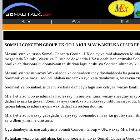
|
|
Home
Webs
Email
SOMALI CONCERN GROUP-UK OO LA KULMAY WAKIILKA CUSUB EE U
Masuuliyiin ka tirsan Somali Concern Group –UK oo ay ka mid ahaayeen Mud
magaalada Nairobi, Wakiilka Cusub ee dowladda USA u qaabilsan arrimaha Soo
noolka ah(diaspora) u doonayaan in shirkan lagu heshiiyo Soomaaliduna ay ku
Masuuliyiintaasu waxay Wakiiladda ka codsadeen inay dowladdeeda ka gaarsiis
Soomaaliyana loogu soo celinlahaa nidaamkii iyo kala dambeyntii, waxayna xu
Soomaaliya oo nabad, nidaam iyo kala dambeyn lagu soo celiyaa, waxay kaalin
Mrs. Petterson, oo ayaduna la hadleysay masuuliyiintaas, waxay sheegtay inay 
dadaal ayaan ka geysan doonnaa ayey carabka ku adkeysay diblomaasiyaddu. Mrs
qaban lahaa, ayaduna aysan wax dadaal ah reeban doonin.
Mrs. Petterson, waxay gabagadii u rajeysay Soomaalida in ay ku guuleystaan s
ay u dhan yihiinna dhistaan.
U
gu dambeyntii, masuuliyiinta Somali Concern Group – UK, waxay Mrs. Petters
Kulankan wuxuu ka mid ahaa, kulamo joogta ah oo ay Somali Concern Group –