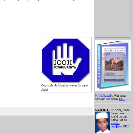
Copyright & Islaamku wuxuu ka qabo....
Akhri
MAHURAAN
: Waa buug
dhowaan soo baxay
GUJI
...
XAAFID QUR'AAN
Cabdul
Fataax waa
xaafid qur'aan
Somali ah oo
wacdaro
muujiyey GUJI