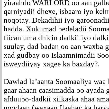
yiraahdo WARLORD oo aan galbeed
qarniyadii dhexe, isbaaro iyo ke
noqotay. Dekadihii iyo garoonadii
hadda. Xukumad bedeladii Sooma
fiican uma dhicin dadkii iyo dalk
suulay, dad badan oo aan waxba g
xad gudbay oo Islaamnimadii Soom
isweydiiyay xagee ka baxday?.
Dawlad la’aanta Soomaaliya waa l
gaar ahaan caasimadda oo ayada g
afduubo-dadkii xilkaska ahaa ama
noqdaan.(waxaan Ilaahay ka bary