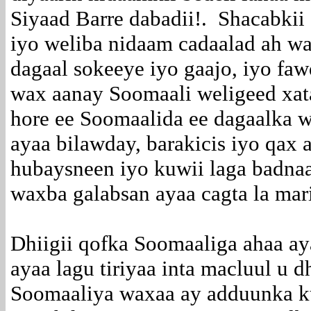
Siyaad Barre dabadii!. Shacabki
iyo weliba nidaam cadaalad ah wa
dagaal sokeeye iyo gaajo, iyo f
wax aanay Soomaali weligeed xata
hore ee Soomaalida ee dagaalka wa
ayaa bilawday, barakicis iyo qax 
hubaysneen iyo kuwii laga badnaa
waxba galabsan ayaa cagta la mar
Dhiigii qofka Soomaaliga ahaa ay
ayaa lagu tiriyaa inta macluul u 
Soomaaliya waxaa ay adduunka ku