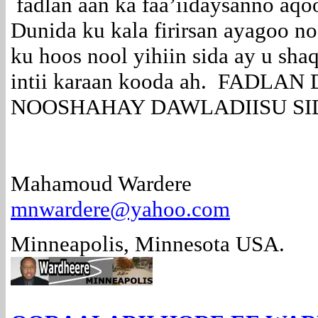
fadlan aan ka faa’iidaysanno aq
Dunida ku kala firirsan ayagoo n
ku hoos nool yihiin sida ay u sh
intii karaan kooda ah. FADL
NOOSHAHAY DAWLADIISU SI
Mahamoud Wardere
mnwardere@yahoo.com
Minneapolis, Minnesota USA.