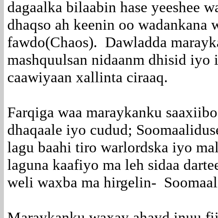
dagaalka bilaabin hase yeeshee w
dhaqso ah keenin oo wadankana w
fawdo(Chaos). Dawladda marayk
mashquulsan nidaanm dhisid iyo 
caawiyaan xallinta ciraaq.
Farqiga waa maraykanku saaxiibo
dhaqaale iyo cudud; Soomaaliduse
lagu baahi tiro warlordska iyo m
laguna kaafiyo ma leh sidaa darte
weli waxba ma hirgelin- Soomaali
Maraykanku waxay ahayd inuu fi