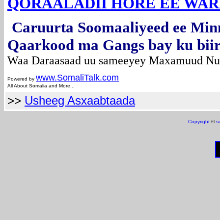
QORAALADII HORE EE WA
Caruurta Soomaaliyeed ee Min
Qaarkood ma Gangs bay ku bii
Waa Daraasaad uu sameeyey Maxamuud Nu
www.Somali
Talk.com
Powered by
All About Somalia and More...
>>
Usheeg Asxaabtaada
Copyright
©
s