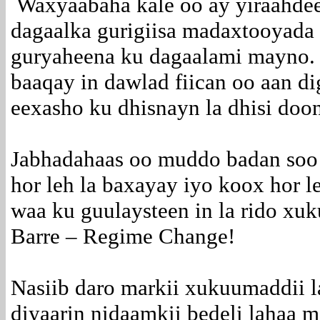
Waxyaabaha kale oo ay yiraahde
dagaalka gurigiisa madaxtooyada
guryaheena ku dagaalami mayno.
baaqay in dawlad fiican oo aan d
eexasho ku dhisnayn la dhisi doo
Jabhadahaas oo muddo badan soo
hor leh la baxayay iyo koox hor 
waa ku guulaysteen in la rido x
Barre – Regime Change!
Nasiib daro markii xukuumaddii l
diyaarin nidaamkii bedeli lahaa m