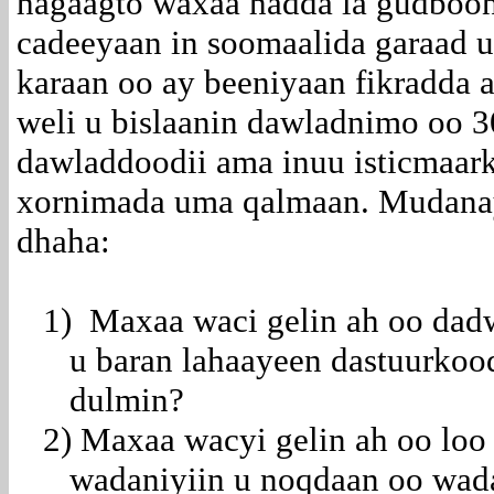
hagaagto waxaa hadda la gudboon 
cadeeyaan in soomaalida garaad 
karaan oo ay beeniyaan fikradda 
weli u bislaanin dawladnimo oo 3
dawladdoodii ama inuu isticmaark
xornimada uma qalmaan. Mudanay
dhaha:
1)
Maxaa waci gelin ah oo dadw
u baran lahaayeen dastuurkood
dulmin?
2)
Maxaa wacyi gelin ah oo loo 
wadaniyiin u noqdaan oo wad