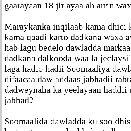
gaarayaan 18 jir ayaa ah arrin wax
Maraykanka inqilaab kama dhici 
kama qaadi karto dadkana waxa ay
hab lagu bedelo dawladda markaa 
dadkana dalkooda waa la jeclays
laga hadlo hadii Soomaaliya dawl
difaacaa dawladdaas jabhadii ra
dadweynaha ka yeelayaan haddii u
jabhad?
Soomaalida dawladda ku soo dhi