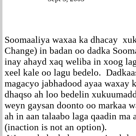
Soomaaliya waxaa ka dhacay xuk
Change) in badan oo dadka Sooma
inay ahayd xaq weliba in xoog la
xeel kale oo lagu bedelo. Dadka
magacyo jabhadood ayaa waxay ku
dhaqso ah loo bedelin xukuumadd
weyn gaysan doonto oo markaa w
ah in aan talaabo laga qaadin ma
(inaction is not an option).