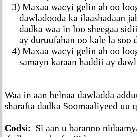
3) Maxaa wacyi gelin ah oo loo
dawladooda ka ilaashadaan jab
dadka waa in loo sheegaa sidii
ay duruufahan oo kale la soo 
4)
Maxaa wacyi gelin ah oo loog
samayn karaan haddii ay daw
Waa in aan helnaa dawladda adduu
sharafta dadka Soomaaliyeed uu q
Cods
i: Si aan u baranno nidaamy