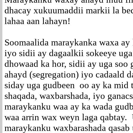
dhacay xukuumaddii markii la be
lahaa aan lahayn!
Soomaalida maraykanka waxa ay 
iyo sidii ay dagaalkii sokeeye ug
dhowaad ka hor, sidii ay uga soo
ahayd (segregation) iyo cadaald 
siday uga gudbeen oo ay ka mid 
shaqada, waxbarshada, iyo ganacsi
maraykanku waa ay ka wada gudb
waa arrin wax weyn laga qabtay. 
maraykanku waxbarashada qasab ug