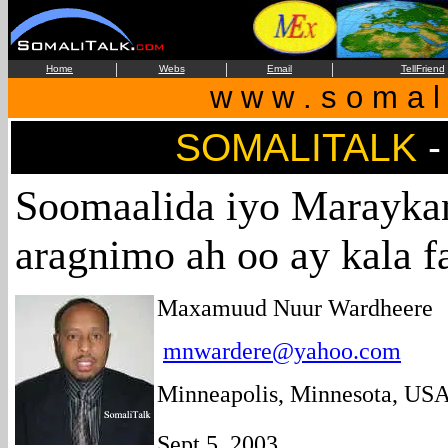
|
|
|
Home
Webs
Email
TellFriend
w w w . s o m a l i
SOMALITALK
Soomaalida iyo Marayk
aragnimo ah oo ay kala f
Maxamuud Nuur Wardheere
mnwardere@yahoo.com
Minneapolis, Minnesota, US
Sept 5, 2003