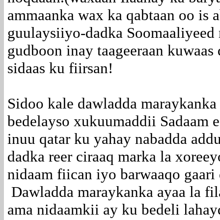
ammaanka wax ka qabtaan oo is a
guulaysiiyo-dadka Soomaaliyeed 
gudboon inay taageeraan kuwaas 
sidaas ku fiirsan!
Sidoo kale dawladda maraykanka 
bedelayso xukuumaddii Sadaam ee
inuu qatar ku yahay nabadda addu
dadka reer ciraaq marka la xoree
nidaam fiican iyo barwaaqo gaari
Dawladda maraykanka ayaa la fil
ama nidaamkii ay ku bedeli laha