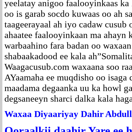
yeelatay anigoo faalooyinkaas k
oo is garab socdo kuwaas oo ah s
taageerayaal ah iyo cadaw cusub oo
ahaatee faalooyinkaan ma ahayn 
warbaahino fara badan oo waxaa
shabaakadood ee kala ah”Somalita
Waagacusub.com waxaana soo ra
AYaamaha ee muqdisho oo isaga 
maadama degaanka uu ka howl ga
degsaneeyn sharci dalka kala haga
Waxaa Diyaariyay Dahir Abdull
Qoraalkii daahir Yare ee h