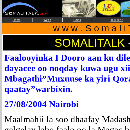
|
|
|
Home
Webs
Email
TellFriend
w w w . S o m a l i 
SOMALITALK
Faalooyinka I Dooro aan ku dile
dayacee oo noqday kuwa ugu x
Mbagathi”Muxuuse ka yiri Qora
qaatay”warbixin.
27/08/2004 Nairobi
Maalmahii la soo dhaafay Madash
gelgelay labo faalo oo la Magac 