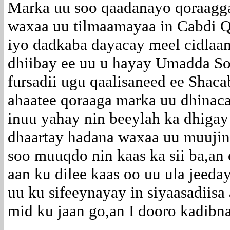
Marka uu soo qaadanayo qoraagg
waxaa uu tilmaamayaa in Cabdi Q
iyo dadkaba dayacay meel cidlaana
dhiibay ee uu u hayay Umadda So
fursadii ugu qaalisaneed ee Shac
ahaatee qoraaga marka uu dhinaca
inuu yahay nin beeylah ka dhigay 
dhaartay hadana waxaa uu muujin
soo muuqdo nin kaas ka sii ba,an
aan ku dilee kaas oo uu ula jeed
uu ku sifeeynayay in siyaasadiis
mid ku jaan go,an I dooro kadibna