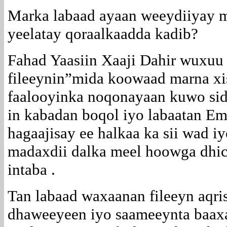
Marka labaad ayaan weeydiiyay 
yeelatay qoraalkaadda kadib?
Fahad Yaasiin Xaaji Dahir wuxuu
fileeynin”mida koowaad marna xis
faalooyinka noqonayaan kuwo sida
in kabadan boqol iyo labaatan Em
hagaajisay ee halkaa ka sii wad i
madaxdii dalka meel hoowga dhic
intaba .
Tan labaad waxaanan fileeyn aqris
dhaweeyeen iyo saameeynta baaxa