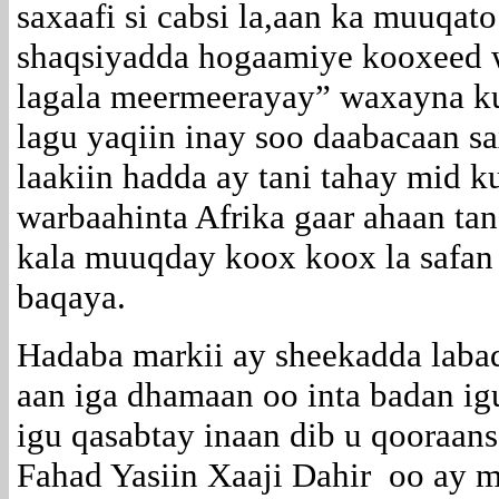
saxaafi si cabsi la,aan ka muuqat
shaqsiyadda hogaamiye kooxeed 
lagala meermeerayay” waxayna ku
lagu yaqiin inay soo daabacaan s
laakiin hadda ay tani tahay mid 
warbaahinta Afrika gaar ahaan ta
kala muuqday koox koox la safan
baqaya.
Hadaba markii ay sheekadda labad
aan iga dhamaan oo inta badan ig
igu qasabtay inaan dib u qooraan
Fahad Yasiin Xaaji Dahir oo ay m