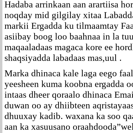
Hadaba arrinkaan aan arartiisa ho
noqday mid gilgilay xitaa Labadd
markii Ergadda ku tilmaamtay Faa
asiibay boog loo baahnaa in la tu
maqaaladaas magaca kore ee hord
shaqsiyadda labadaas mas,uul .
Marka dhinaca kale laga eego faa
yeesheen kuma koobna ergadda oo
intaas dheer qoraalo dhinaca Emai
duwan oo ay dhiibteen aqristayaa
dhuuxay kadib. waxana ka soo qa
aan ka xasuusano oraahdooda”wel