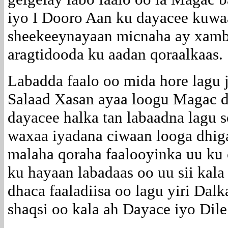
iyo I Dooro Aan ku dayacee kuwa
sheekeeynayaan micnaha ay xamba
aragtidooda ku aadan qoraalkaas.
Labadda faalo oo mida hore lagu
Salaad Xasan ayaa loogu Magac d
dayacee halka tan labaadna lagu s
waxaa iyadana ciwaan looga dhig
malaha qoraha faalooyinka uu ku 
ku hayaan labadaas oo uu sii kala
dhaca faaladiisa oo lagu yiri Dal
shaqsi oo kala ah Dayace iyo Dile