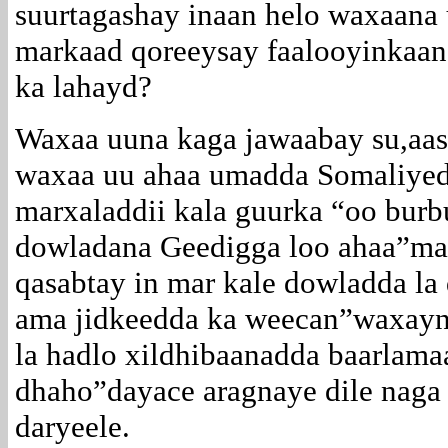
suurtagashay inaan helo waxaana
markaad qoreeysay faalooyinkaa
ka lahayd?
Waxaa uuna kaga jawaabay su,aa
waxaa uu ahaa umadda Somaliyed 
marxaladdii kala guurka “oo burb
dowladana Geedigga loo ahaa”ma
qasabtay in mar kale dowladda la
ama jidkeedda ka weecan”waxayna
la hadlo xildhibaanadda baarlama
dhaho”dayace aragnaye dile naga 
daryeele.