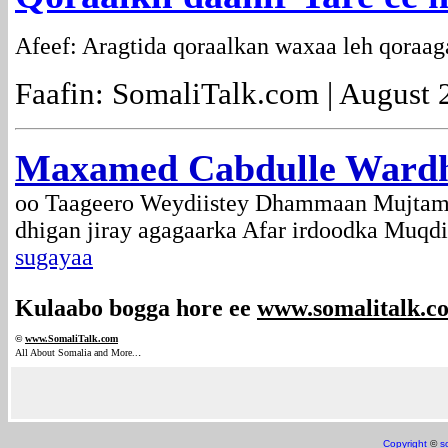
Afeef: Aragtida qoraalkan waxaa leh qoraag
Faafin: SomaliTalk.com | August 
Maxamed Cabdulle Wardhe
oo Taageero Weydiistey Dhammaan Mujtama
dhigan jiray agagaarka Afar irdoodka Muqd
sugayaa
Kulaabo bogga hore ee
www.somalitalk.c
©
www.Somali
Talk.com
.
All About Somalia and More..
Copyright
©
s