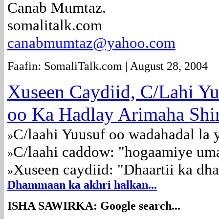
Canab Mumtaz.
somalitalk.com
canabmumtaz@yahoo.com
Faafin: SomaliTalk.com | August 28, 2004
Xuseen Caydiid, C/Lahi Y
oo Ka Hadlay Arimaha Shi
C/laahi Yuusuf oo wadahadal la 
»
C/laahi caddow: "hogaamiye uma
»
Xuseen caydiid: "Dhaartii ka d
»
Dhammaan ka akhri halkan...
ISHA SAWIRKA: Google search...