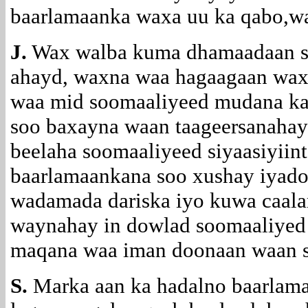
baarlamaanka waxa uu ka qabo,wa
J.
Wax walba kuma dhamaadaan sid
ahayd, waxna waa hagaagaan wax
waa mid soomaaliyeed mudana ka 
soo baxayna waan taageersanahay
beelaha soomaaliyeed siyaasiyii
baarlamaankana soo xushay iyado
wadamada dariska iyo kuwa caala
waynahay in dowlad soomaaliyed 
maqana waa iman doonaan waan 
S.
Marka aan ka hadalno baarlam