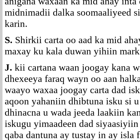
anigana waxaan ka mid ahay inta
midnimadii dalka soomaaliyeed si
karin.
S.
Shirkii carta oo aad ka mid ah
maxay ku kala duwan yihiin marka
J.
kii cartana waan joogay kana w
dhexeeya faraq wayn oo aan halka
waayo waxaa joogay carta dad isk
aqoon yahaniin dhibtuna isku si 
dhinacna u wada jeeda laakiin k
iskugu yimaadeen dad siyaasiyiin
qaba dantuna ay tustay in ay isla