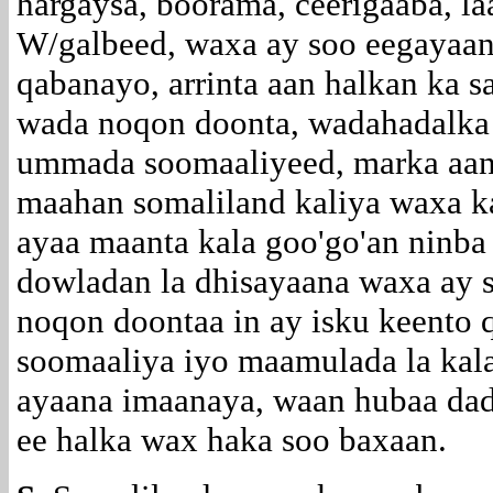
hargaysa, boorama, ceerigaaba, l
W/galbeed, waxa ay soo eegayaan
qabanayo, arrinta aan halkan ka 
wada noqon doonta, wadahadalka 
ummada soomaaliyeed, marka aan 
maahan somaliland kaliya waxa k
ayaa maanta kala goo'go'an ninba
dowladan la dhisayaana waxa ay
noqon doontaa in ay isku keento 
soomaaliya iyo maamulada la kal
ayaana imaanaya, waan hubaa da
ee halka wax haka soo baxaan.