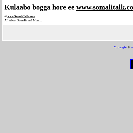
Kulaabo bogga hore ee
www.somalitalk.c
©
www.Somali
Talk.com
.
All About Somalia and More..
Copyright
©
s