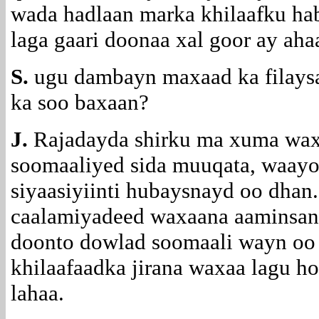
wada hadlaan marka khilaafku ha
laga gaari doonaa xal goor ay aha
S.
ugu dambayn maxaad ka filaysaa
ka soo baxaan?
J.
Rajadayda shirku ma xuma wax
soomaaliyed sida muuqata, waayo
siyaasiyiinti hubaysnayd oo dhan
caalamiyadeed waxaana aaminsana
doonto dowlad soomaali wayn oo 
khilaafaadka jirana waxaa lagu ho
lahaa.