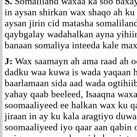
S.
Somaliland waxaa ka soo baxay
in aysan shirkan wax shaqo ah ku
aysan jirin cid matasha somalilan
qaybgalay wadahalkan ayna yihii
banaan somaliya inteeda kale max
J:
Wax saamayn ah ama raad ah oo
dadku waa kuwa is wada yaqaan h
baarlamaan sida aad wada ogtihii
yahay qaab beeleed, Isaaqna wax
soomaaliyeed ee halkan wax ku q
jiraan in ay ku kala aragtiyo duw
soomaaliyeed iyo qaar aan qabin o