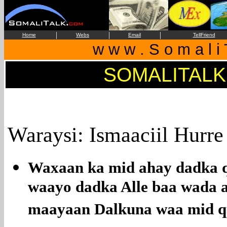
|
|
|
Home
Webs
Email
TellFriend
w w w . S o m a l i 
SOMALITALK
Waraysi: Ismaaciil Hurr
Waxaan ka mid ahay dadka 
waayo dadka Alle baa wada a
maayaan Dalkuna waa mid q