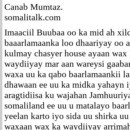
Canab Mumtaz.
somalitalk.com
Imaaciil Buubaa oo ka mid ah xil
baaarlamaanka loo dhaariyay oo a
kulmay chasyer house ayaan wax
waydiiyay mar aan wareysi gaaba
waxa uu ka qabo baarlamaankii la
dhawaan ee uu ka midka yahayn 
aragtidiisa ku wajahan Jamhuuri
somaliland ee uu u matalayo baa
yeelan karto iyo sida uu shirka u
waxaan wax ka waydiiyay arrimaha