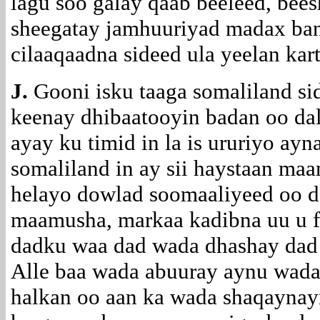
lagu soo galay qaab beeleed, bee
sheegatay jamhuuriyad madax ban
cilaaqaadna sideed ula yeelan kar
J.
Gooni isku taaga somaliland si
keenay dhibaatooyin badan oo da
ayay ku timid in la is ururiyo ayn
somaliland in ay sii haystaan maa
helayo dowlad soomaaliyeed oo d
maamusha, markaa kadibna uu u 
dadku waa dad wada dhashay dad
Alle baa wada abuuray aynu wada
halkan oo aan ka wada shaqaynay