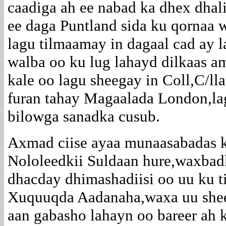
caadiga ah ee nabad ka dhex dhal
ee daga Puntland sida ku qornaa
lagu tilmaamay in dagaal cad ay 
walba oo ku lug lahayd dilkaas a
kale oo lagu sheegay in Coll,C/l
furan tahay Magaalada London,la
bilowga sanadka cusub.
Axmad ciise ayaa munaasabadas k
Nololeedkii Suldaan hure,waxbadk
dhacday dhimashadiisi oo uu ku 
Xuquuqda Aadanaha,waxa uu sheeg
aan gabasho lahayn oo bareer ah k