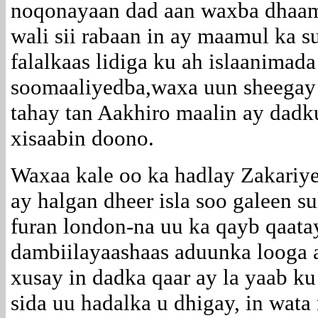
noqonayaan dad aan waxba dhaam
wali sii rabaan in ay maamul ka s
falalkaas lidiga ku ah islaanimad
soomaaliyedba,waxa uun sheegay
tahay tan Aakhiro maalin ay dadk
xisaabin doono.
Waxaa kale oo ka hadlay Zakariye
ay halgan dheer isla soo galeen 
furan london-na uu ka qayb qaatay
dambiilayaashaas aduunka looga 
xusay in dadka qaar ay la yaab ku 
sida uu hadalka u dhigay, in wata