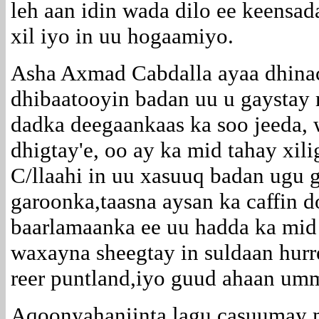
leh aan idin wada dilo ee keensad
xil iyo in uu hogaamiyo.
Asha Axmad Cabdalla ayaa dhinac
dhibaatooyin badan uu u gaystay 
dadka deegaankaas ka soo jeeda, 
dhigtay'e, oo ay ka mid tahay xili
C/llaahi in uu xasuuq badan ugu 
garoonka,taasna aysan ka caffin
baarlamaanka ee uu hadda ka mid 
waxayna sheegtay in suldaan hur
reer puntland,iyo guud ahaan um
Aqoonyahaniinta lagu casuumay 