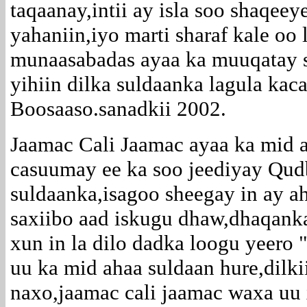
taqaanay,intii ay isla soo shaqee
yahaniin,iyo marti sharaf kale oo
munaasabadas ayaa ka muuqatay 
yihiin dilka suldaanka lagula kac
Boosaaso.sanadkii 2002.
Jaamac Cali Jaamac ayaa ka mid ah
casuumay ee ka soo jeediyay Qudba
suldaanka,isagoo sheegay in ay a
saxiibo aad iskugu dhaw,dhaqank
xun in la dilo dadka loogu ye
uu ka mid ahaa suldaan hure,dilki
naxo,jaamac cali jaamac waxa uu 