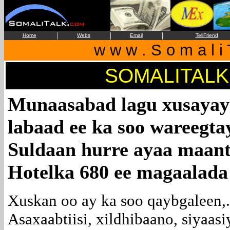
|
|
|
Home
Webs
Email
TellFriend
w w w . S o m a l i 
SOMALITALK
Munaasabad lagu xusayay
labaad ee ka soo wareegta
Suldaan hurre ayaa maant
Hotelka 680 ee magaalada
Xuskan oo ay ka soo qaybgaleen,.
Asaxaabtiisi, xildhibaano, siyaasiy