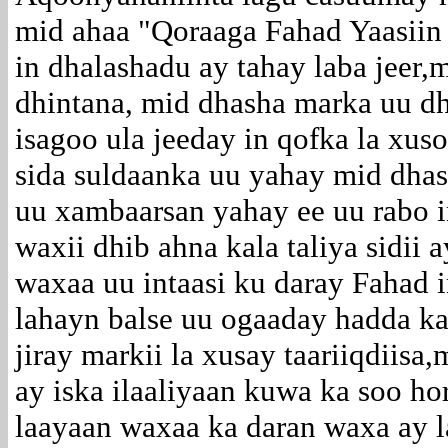
mid ahaa "Qoraaga Fahad Yaasiin
in dhalashadu ay tahay laba jeer,
dhintana, mid dhasha marka uu d
isagoo ula jeeday in qofka la xus
sida suldaanka uu yahay mid dhas
uu xambaarsan yahay ee uu rabo 
waxii dhib ahna kala taliya sidii 
waxaa uu intaasi ku daray Fahad 
lahayn balse uu ogaaday hadda ka
jiray markii la xusay taariiqdiis
ay iska ilaaliyaan kuwa ka soo ho
laayaan waxaa ka daran waxa ay l