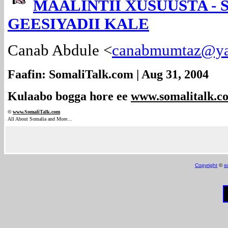
MAALINTII XUSUUSTA -
GEESIYADII KALE
Canab Abdule <
canabmumtaz@y
Faafin: SomaliTalk.com | Aug 31, 2004
Kulaabo bogga hore ee
www.somalitalk.c
©
www.Somali
Talk.com
.
All About Somalia and More..
Copyright
©
s