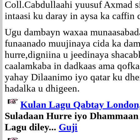
Coll.Cabdullaahi yuusuf Axmad s
intaasi ku daray in aysa ka caffin
Ugu dambayn waxaa munaasabada
funaanado muujinaya cida ka dam
hurre,digniina u jeedinaya shaca
caalamkaba in dadkaas ama qofka
yahay Dilaanimo iyo qatar ku dhex
hadalka u dhigeen.
Kulan Lagu Qabtay London
Suladaan Hurre iyo Dhammaan 
Lagu diley...
Guji