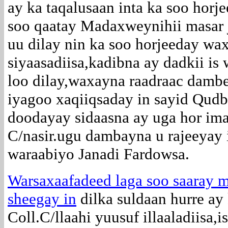
ay ka taqalusaan inta ka soo horj
soo qaatay Madaxweynihii masar 
uu dilay nin ka soo horjeeday wa
siyaasadiisa,kadibna ay dadkii is
loo dilay,waxayna raadraac dambe
iyagoo xaqiiqsaday in sayid Qudb
doodayay sidaasna ay uga hor ima
C/nasir.ugu dambayna u rajeeyay 
waraabiyo Janadi Fardowsa.
Warsaxaafadeed laga soo saaray 
sheegay in
dilka suldaan hurre a
Coll.C/llaahi yuusuf illaaladiisa,i