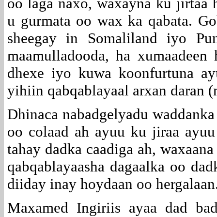
oo laga naxo, waxayna ku jirtaa h
u gurmata oo wax ka qabata. Go
sheegay in Somaliland iyo Pun
maamulladooda, ha xumaadeen h
dhexe iyo kuwa koonfurtuna ay
yihiin qabqablayaal arxan daran (
Dhinaca nabadgelyadu waddanka 
oo colaad ah ayuu ku jiraa ayuu
tahay dadka caadiga ah, waxaana 
qabqablayaasha dagaalka oo dad
diiday inay hoydaan oo hergalaan
Maxamed Ingiriis ayaa dad ba