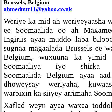
Brussels, Belgium
ahmednur11@yahoo.co.uk
Weriye ka mid ah weriyeyaasha 
ee Soomaalida oo ah Maxame
Ingiriis ayaa muddo laba biloo
sugnaa magaalada Brussels ee w
Belgium, wuxuuna ka yimid 
Soomaaliya iyo shirka 
Soomaalida Belgium ayaa aa
dhoweysay weriyaha, kuwaa
warbixin ka siiyey arrimaha Soom
Xaflad weyn ayaa waxaa toddo