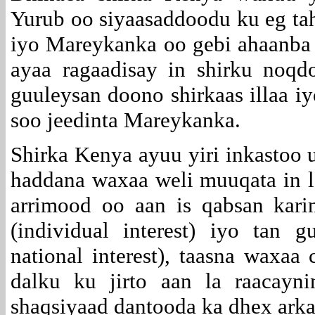
Yurub oo siyaasaddoodu ku eg tah
iyo Mareykanka oo gebi ahaanba g
ayaa ragaadisay in shirku noq
guuleysan doono shirkaas illaa iy
soo jeedinta Mareykanka.
Shirka Kenya ayuu yiri inkastoo 
haddana waxaa weli muuqata in la
arrimood oo aan is qabsan kari
(individual interest) iyo tan
national interest), taasna waxaa
dalku ku jirto aan la raacayn
shaqsiyaad dantooda ka dhex ark