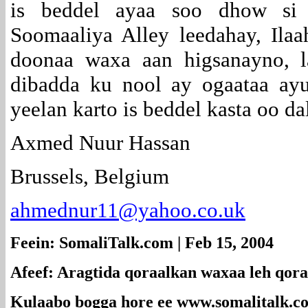
is beddel ayaa soo dhow si 
Soomaaliya Alley leedahay, Ila
doonaa waxa aan higsanayno, l
dibadda ku nool ay ogaataa ay
yeelan karto is beddel kasta oo d
Axmed Nuur Hassan
Brussels, Belgium
ahmednur11@yahoo.co.uk
Feein: SomaliTalk.com | Feb 15, 2004
Afeef: Aragtida qoraalkan waxaa leh qora
Kulaabo bogga hore ee
www.somalitalk.c