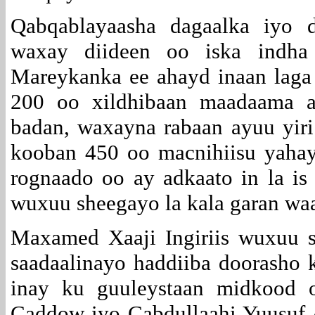
Qabqablayaasha dagaalka iyo 
waxay diideen oo iska indha t
Mareykanka ee ahayd inaan laga
200 oo xildhibaan maadaama ay
badan, waxayna rabaan ayuu yiri
kooban 450 oo macnihiisu yahay
rognaado oo ay adkaato in la i
wuxuu sheegayo la kala garan wa
Maxamed Xaaji Ingiriis wuxuu s
saadaalinayo haddiiba doorasho 
inay ku guuleystaan midkood 
Caddow iyo Cabdullaahi Yuusuf