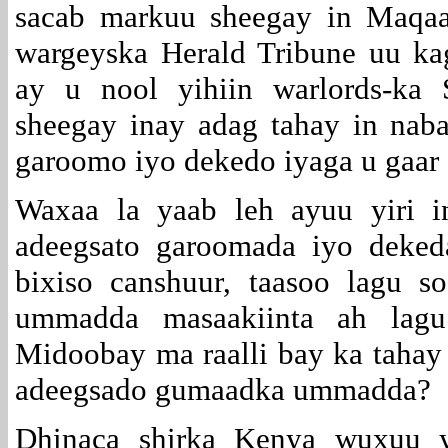
sacab markuu sheegay in Maqa
wargeyska Herald Tribune uu ka
ay u nool yihiin warlords-ka
sheegay inay adag tahay in nabad
garoomo iyo dekedo iyaga u gaar 
Waxaa la yaab leh ayuu yiri 
adeegsato garoomada iyo deked
bixiso canshuur, taasoo lagu s
ummadda masaakiinta ah lagu
Midoobay ma raalli bay ka tahay 
adeegsado gumaadka ummadda?
Dhinaca shirka Kenya wuxuu 