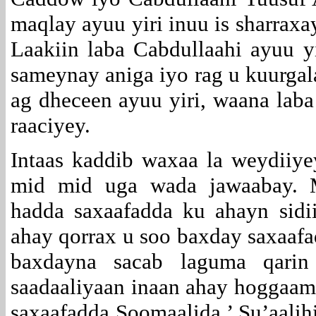
maqlay ayuu yiri inuu is sharraxay
Laakiin laba Cabdullaahi ayuu yi
sameynay aniga iyo rag u kuurgala
ag dheceen ayuu yiri, waana laba
raaciyey.
Intaas kaddib waxaa la weydiiye
mid mid uga wada jawaabay. M
hadda saxaafadda ku ahayn sidi
ahay qorrax u soo baxday saxaafa
baxdayna sacab laguma qarin
saadaaliyaan inaan ahay hoggaam
saxaafadda Soomaalida.’ Su’aalih