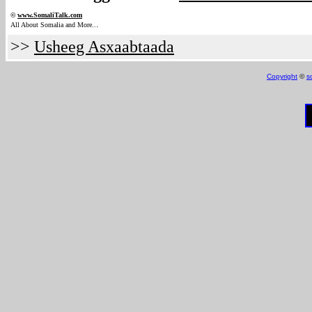
©
www.Somali
Talk.com
.
All About Somalia and More..
>>
Usheeg Asxaabtaada
Copyright
©
s