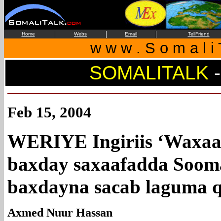
|
|
|
Home
Webs
Email
TellFriend
w w w . S o m a l i 
SOMALITALK
-
Feb 15, 2004
WERIYE Ingiriis ‘Waxaan
baxday saxaafadda Sooma
baxdayna sacab laguma q
Axmed Nuur Hassan