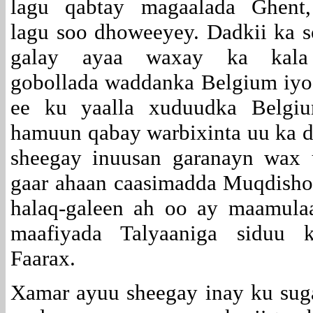
lagu qabtay magaalada Ghent,
lagu soo dhoweeyey. Dadkii ka 
galay ayaa waxay ka kala
gobollada waddanka Belgium iyo
ee ku yaalla xuduudka Belgiu
hamuun qabay warbixinta uu ka 
sheegay inuusan garanayn wax 
gaar ahaan caasimadda Muqdisho
halaq-galeen ah oo ay maamula
maafiyada Talyaaniga siduu 
Faarax.
Xamar ayuu sheegay inay ku sugan