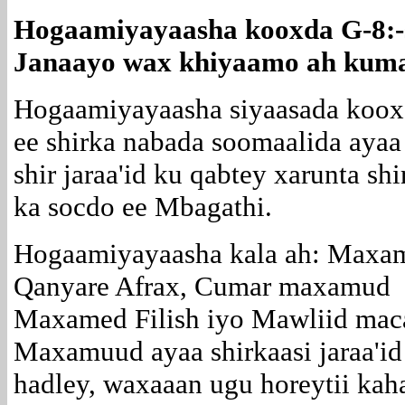
Hogaamiyayaasha kooxda G-8:-sa
Janaayo wax khiyaamo ah kuma jir
H
ogaamiyayaasha siyaasada koox
ee shirka nabada soomaalida ayaa
shir jaraa'id ku qabtey xarunta sh
ka socdo ee Mbagathi.
Hogaamiyayaasha kala ah: Maxa
Qanyare Afrax, Cumar maxamud
Maxamed Filish iyo Mawliid mac
Maxamuud ayaa shirkaasi jaraa'i
hadley, waxaaan ugu horeytii kah