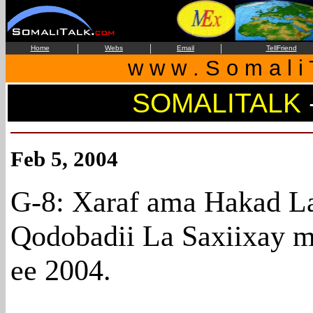
|
|
|
Home
Webs
Email
TellFriend
w w w . S o m a l i 
SOMALITALK
Feb 5, 2004
G-8: Xaraf ama Hakad L
Qodobadii La Saxiixay ma
ee 2004.