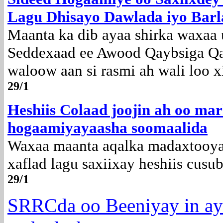
Lagu Dhisayo Dawlada iyo Bar
Maanta ka dib ayaa shirka waxaa 
Seddexaad ee Awood Qaybsiga Qa
waloow aan si rasmi ah wali loo x
29/1
Heshiis Colaad joojin ah oo mar
hogaamiyayaasha soomaalida
Waxaa maanta aqalka madaxtooya
xaflad lagu saxiixay heshiis cusu
29/1
SRRCda oo Beeniyay in ay