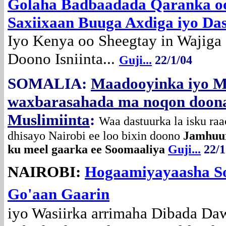
Golaha Badbaadada Qaranka oo 
Saxiixaan Buuga Axdiga iyo Da
Iyo Kenya oo Sheegtay in Wajiga 
Doono Isniinta...
Guji...
22/1/04
SOMALIA:
Maadooyinka iyo M
waxbarasahada ma noqon doona
Muslimiinta
:
Waa dastuurka la isku ra
dhisayo Nairobi ee loo bixin doono
Jamhuur
ku meel gaarka ee Soomaaliya
Guji...
22/1
NAIROBI:
Hogaamiyayaasha So
Go'aan Gaarin
iyo Wasiirka arrimaha Dibada Da