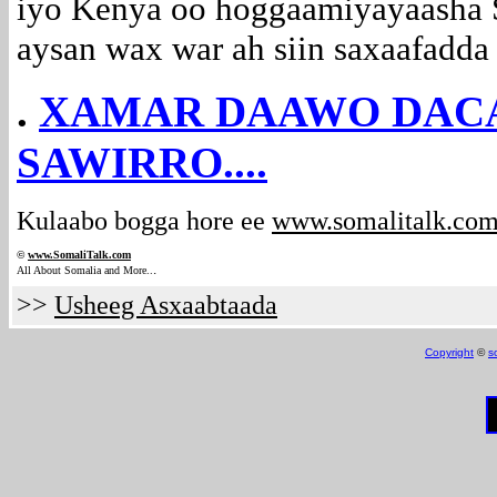
iyo Kenya oo hoggaamiyayaasha 
aysan wax war ah siin saxaafadda
.
XAMAR DAAWO DACA
SAWIRRO....
Kulaabo bogga hore ee
www.somalitalk.co
©
www.Somali
Talk.com
.
All About Somalia and More..
>>
Usheeg Asxaabtaada
Copyright
©
s