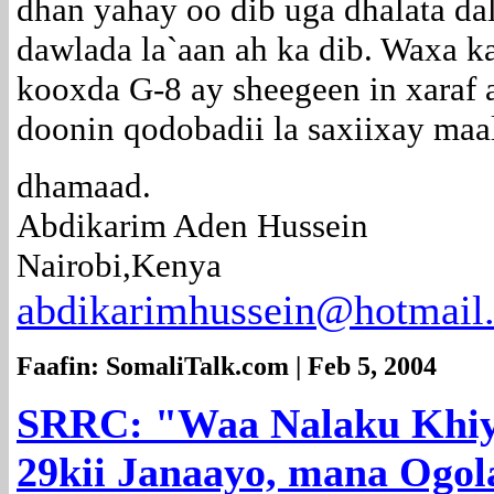
dhan yahay oo dib uga dhalata da
dawlada la`aan ah ka dib. Waxa 
kooxda G-8 ay sheegeen in xaraf 
doonin qodobadii la saxiixay maal
dhamaad.
Abdikarim Aden Hussein
Nairobi,Kenya
abdikarimhussein@hotmail
Faafin: SomaliTalk.com | Feb 5, 2004
SRRC: "Waa Nalaku Khiya
29kii Janaayo, mana Ogo