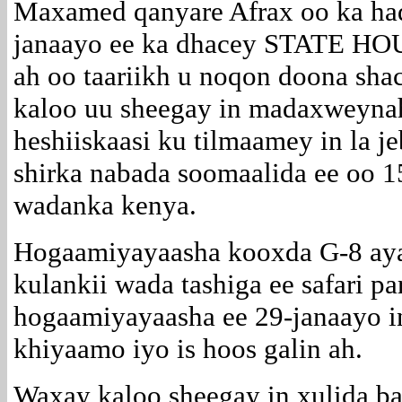
Maxamed qanyare Afrax oo ka hadl
janaayo ee ka dhacey STATE HOU
ah oo taariikh u noqon doona sh
kaloo uu sheegay in madaxweyna
heshiiskaasi ku tilmaamey in la j
shirka nabada soomaalida ee oo 1
wadanka kenya.
Hogaamiyayaasha kooxda G-8 ayaa
kulankii wada tashiga ee safari pa
hogaamiyayaasha ee 29-janaayo in
khiyaamo iyo is hoos galin ah.
Waxay kaloo sheegay in xulida b