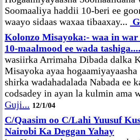
Soomaaliya haddii 10-beri ee goon
waayo sidaas waxaa tibaaxay...
Gu
Kolonzo Misayoka:- waa in war a
10-maalmood ee wada tashiga.....
wasiirka Arrimaha Dibada dalka
Misayoka ayaa hogaamiyayaasha 
shirka wadahadalada Nabada ee k
codsadey in ayan la kulmin ama war
Guji...
12/1/04
C/Qaasim oo C/Lahi Yuusuf Ku
Nairobi Ka Deggan Yahay