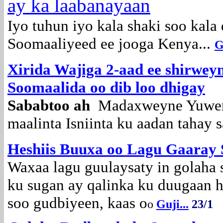
ay ka laabanayaan
Iyo tuhun iyo kala shaki soo kal
Soomaaliyeed ee jooga Kenya...
G
Xirida Wajiga 2-aad ee shirwe
Soomaalida oo dib loo dhigay
Sababtoo ah
Madaxweyne Yuwero
maalinta Isniinta ku aadan tahay
Heshiis Buuxa oo Lagu Gaaray 
Waxaa lagu guulaysaty in golaha 
ku sugan ay qalinka ku duugaan 
soo gudbiyeen, kaas o
o
Guji...
23/1