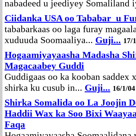
nabadeed u jeediyey Somaliland i
Ciidanka USA oo Tababar u Fu
tababarkaas oo laga furay maga
xuduuda Soomaaliya...
Guji...
17/
Hogaamiyayaasha Madasha Shir
Magacaabey Guddi
Guddigaas oo ka kooban saddex 
shirka ku cusub in...
Guji...
16/1/04
Shirka Somalida oo La Joojin 
Haddii Wax ka Soo Bixi Waayaa
Faqa
Hogaamiyayaasha Soomaalidana w