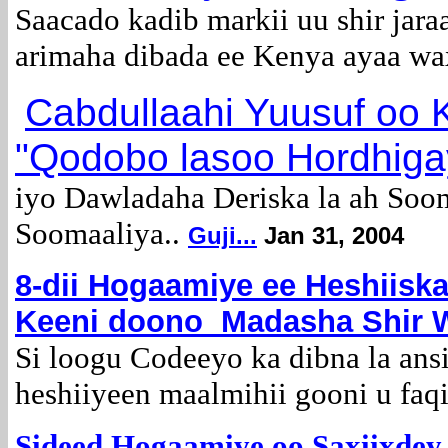
Saacado kadib markii uu shir jara
arimaha dibada ee Kenya ayaa wax
Cabdullaahi Yuusuf oo
"Qodobo lasoo Hordhiga
iyo Dawladaha Deriska la ah Soo
Soomaaliya..
Guji...
Jan 31, 2004
8-dii Hogaamiye ee Heshiiska
Keeni doono Madasha Shir 
Si loogu Codeeyo ka dibna la ans
heshiiyeen maalmihii gooni u faqi
Sideed Hogaamiye oo Saxiixdey