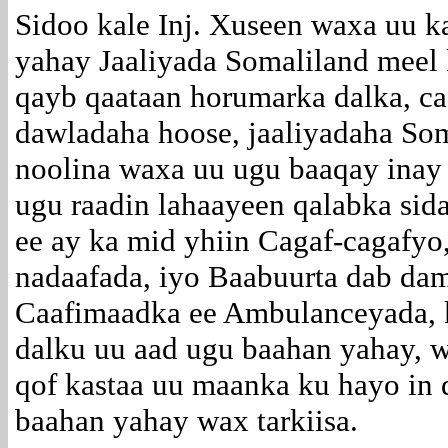
Sidoo kale Inj. Xuseen waxa uu k
yahay Jaaliyada Somaliland meel 
qayb qaataan horumarka dalka, c
dawladaha hoose, jaaliyadaha So
noolina waxa uu ugu baaqay inay 
ugu raadin lahaayeen qalabka sid
ee ay ka mid yhiin Cagaf-cagafyo,
nadaafada, iyo Baabuurta dab dam
Caafimaadka ee Ambulanceyada, 
dalku uu aad ugu baahan yahay, 
qof kastaa uu maanka ku hayo in d
baahan yahay wax tarkiisa.