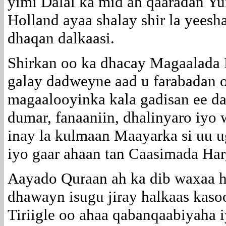
yimi Dalal ka mid ah qaaradan Yu
Holland ayaa shalay shir la yeesh
dhaqan dalkaasi.
Shirkan oo ka dhacay Magaalada 
galay dadweyne aad u farabadan o
magaalooyinka kala gadisan ee dal
dumar, fanaaniin, dhalinyaro iyo 
inay la kulmaan Maayarka si uu 
iyo gaar ahaan tan Caasimada Har
Aayado Quraan ah ka dib waxaa ha
dhawayn isugu jiray halkaas kaso
Tiriigle oo ahaa qabanqaabiyaha 