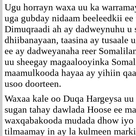
Ugu horrayn waxa uu ka warramay
uga gubday nidaam beeleedkii ee
Dimuqraadi ah ay dadweynuhu u s
dhiibanayaan, taasina ay tusaale
ee ay dadweyanaha reer Somalila
uu sheegay magaalooyinka Somal
maamulkooda hayaa ay yihiin qaa
usoo doorteen.
Waxaa kale oo Duqa Hargeysa uu 
sugan tahay dawlada Hoose ee ma
waxqabakooda mudada dhow iyo 
tilmaamay in ay la kulmeen marki