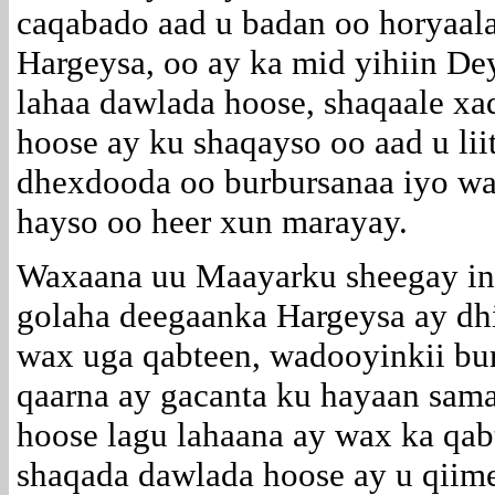
caqabado aad u badan oo horyaal
Hargeysa, oo ay ka mid yihiin De
lahaa dawlada hoose, shaqaale xa
hoose ay ku shaqayso oo aad u li
dhexdooda oo burbursanaa iyo wa
hayso oo heer xun marayay.
Waxaana uu Maayarku sheegay in 
golaha deegaanka Hargeysa ay dhi
wax uga qabteen, wadooyinkii bu
qaarna ay gacanta ku hayaan sam
hoose lagu lahaana ay wax ka qabt
shaqada dawlada hoose ay u qiime