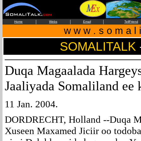
|
|
|
Home
Webs
Email
TellFriend
w w w . s o m a l i
SOMALITALK
Duqa Magaalada Hargeys
Jaaliyada Somaliland ee 
11 Jan. 2004.
DORDRECHT, Holland --Duqa Mag
Xuseen Maxamed Jiciir oo todoba