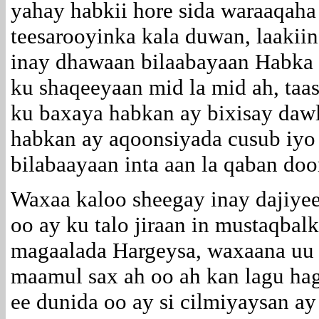
yahay habkii hore sida waraaqaha
teesarooyinka kala duwan, laaki
inay dhawaan bilaabayaan Habka 
ku shaqeeyaan mid la mid ah, taa
ku baxaya habkan ay bixisay dawl
habkan ay aqoonsiyada cusub iyo 
bilabaayaan inta aan la qaban do
Waxaa kaloo sheegay inay dajiyeen
oo ay ku talo jiraan in mustaqbal
magaalada Hargeysa, waxaana uu 
maamul sax ah oo ah kan lagu ha
ee dunida oo ay si cilmiyaysan a