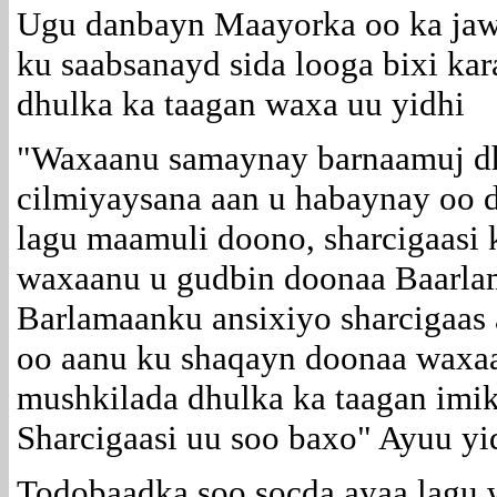
Ugu danbayn Maayorka oo ka jawa
ku saabsanayd sida looga bixi ka
dhulka ka taagan waxa uu yidhi
"Waxaanu samaynay barnaamuj dha
cilmiyaysana aan u habaynay oo 
lagu maamuli doono, sharcigaasi
waxaanu u gudbin doonaa Baarla
Barlamaanku ansixiyo sharcigaas
oo aanu ku shaqayn doonaa waxaa
mushkilada dhulka ka taagan imi
Sharcigaasi uu soo baxo" Ayuu y
Todobaadka soo socda ayaa lagu