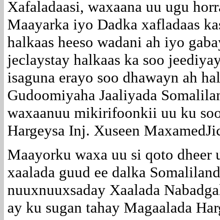
Xafaladaasi, waxaana uu ugu hor
Maayarka iyo Dadka xafladaas ka
halkaas heeso wadani ah iyo gabay
jeclaystay halkaas ka soo jeediy
isaguna erayo soo dhawayn ah hal
Gudoomiyaha Jaaliyada Somalilan
waxaanuu mikirifoonkii uu ku s
Hargeysa Inj. Xuseen MaxamedJici
Maayorku waxa uu si qoto dheer
xaalada guud ee dalka Somaliland
nuuxnuuxsaday Xaalada Nabadgal
ay ku sugan tahay Magaalada Har