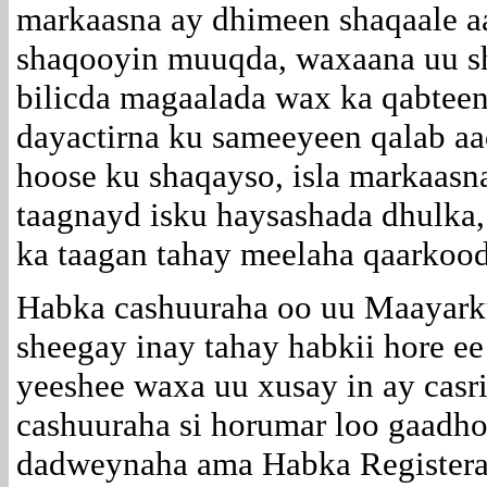
markaasna ay dhimeen shaqaale aa
shaqooyin muuqda, waxaana uu sh
bilicda magaalada wax ka qabteen
dayactirna ku sameeyeen qalab aa
hoose ku shaqayso, isla markaasn
taagnayd isku haysashada dhulka,
ka taagan tahay meelaha qaarkood
Habka cashuuraha oo uu Maayark
sheegay inay tahay habkii hore ee
yeeshee waxa uu xusay in ay cas
cashuuraha si horumar loo gaadho
dadweynaha ama Habka Registera