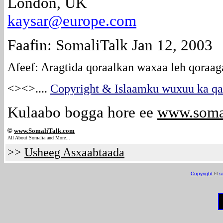
London, UK
kaysar@europe.com
Faafin: SomaliTalk Jan 12, 2003
Afeef: Aragtida qoraalkan waxaa leh qoraag
<><>
....
Copyright & Islaamku wuxuu ka qab
Kulaabo bogga hore ee
www.soma
©
www.Somali
Talk.com
All About Somalia and More...
>>
Usheeg Asxaabtaada
Copyright
©
s