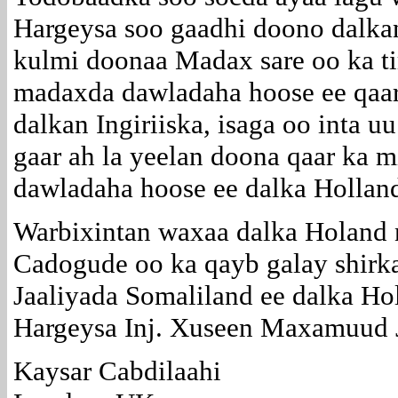
Hargeysa soo gaadhi doono dalkan
kulmi doonaa Madax sare oo ka ti
madaxda dawladaha hoose ee qaa
dalkan Ingiriiska, isaga oo inta 
gaar ah la yeelan doona qaar ka m
dawladaha hoose ee dalka Hollan
Warbixintan waxaa dalka Holand
Cadogude oo ka qayb galay shirk
Jaaliyada Somaliland ee dalka H
Hargeysa Inj. Xuseen Maxamuud Ji
Kaysar Cabdilaahi