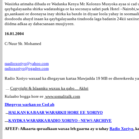
Wasiirka arimaha dibada ee Wadanka Kenya Mr. Kolonzo Musyoka ayaa si cad u
qaybgalayaasha shirka wadatashiga ee ka soconaya safari park Hotel –Nairobi,
go,aankaasi ee doonaysa inay shirka ka baxdo in diyaar loola yahay in soomaa
doodoodu ahayd inaan ka qaybgalayaasha tiradooda laga badanin 24kii saxi
diidma adkaa ay dabacsanaan muujiyeen.
16.01.2004
C/Nuur Sh. Mohamed
raadioxoriyo@yahoo.com
radioxoriyo@ogaden.com
Radio Xoriyo waxaad ka dhegaysan kartaa Mawjadda 19 MB ee dhererkeedu 
....
Copyright & Islaamku wuxuu ka qabo.... Akhri
Kulaabo bogga hore ee
www.somalitalk.com
Dhegeyso warkan oo Cod ah
...
HALKAN KA BAAR WARARKII HORE EE XORIYO
....
KAYDKA WARARKA RADIO XORIYO - NEWS ARCHIVE
AFEEF: Afkaarta qoraalkaan waxaa leh gaarna ay u tahay
Radio Xoriyo
, 