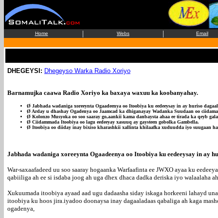
|
|
Home
Webs
Email
DHEGEYSI:
Dhegeyso Warka Radio Xoriyo
Barnamujka caawa Radio Xoriyo ka baxaya waxuu ka koobanyahay
.
Ø Jabhada wadaniga xoreeynta Ogaadeenya oo Itoobiya ku eedeeysay in ay huriso dagaa
Ø Arday u dhashay Ogadenya oo Jaamcad ka dhiganayay Wadanka Suudaan oo ciidamada
Ø Kolonzo Musyoka oo soo saaray go,aankii kama danbaysta ahaa ee tirada ka qeyb gala
Ø Ciidammada Itoobiya oo lagu eedeeyay xasuuq ay gaysteen gobolka Gambella.
Ø Itoobiya oo diiday inay bixiso kharashkii xallinta khilaafka xuduudda iyo suugaan h
Jabhada wadaniga xoreeynta Ogaadeenya oo Itoobiya ku eedeeysay in ay hu
War-saxaafadeed uu soo saaray hogaanka Warfaafinta ee JWXO ayaa ku eedeeyay
qabiiliga ah ee si isdaba joog ah uga dhex dhaca dadka deriska iyo walaalaha 
Xukuumada itoobiya ayaad aad ugu dadaasha siday iskaga horkeeni lahayd una
itoobiya ku hoos jira.iyadoo doonaysa inay dagaaladaas qabaliga ah kaga mas
ogadenya,