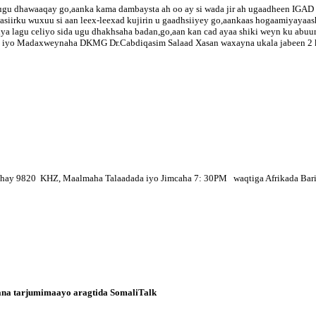
gu dhawaaqay go,aanka kama dambaysta ah oo ay si wada jir ah ugaadheen IGAD 
wasiirku wuxuu si aan leex-leexad kujirin u gaadhsiiyey go,aankaas hogaamiyayaas
liya lagu celiyo sida ugu dhakhsaha badan,go,aan kan cad ayaa shiki weyn ku ab
ixe iyo Madaxweynaha DKMG Dr.Cabdiqasim Salaad Xasan waxayna ukala jabeen 2 
yahay 9820 KHZ, Maalmaha Talaadada iyo Jimcaha 7: 30PM
waqtiga Afrikada Bar
kana tarjumimaayo aragtida SomaliTalk