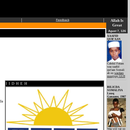
|
|
Feedback
Allah Is
Great
Agust 7, 126
XAAFID
QUR'AAN
Cabdul Fataax
waa xaafid
qur'aan Somali
ah oo
wacdaro
muujiyey GUJI
I I D H E H
BILICDA
SOMALIYA
Luuq
Ganaane, 1987
da
Waa wiil yar oo