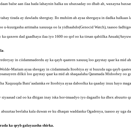
udaan balse aan ilaa hada lahaynin halka uu ubaxsaday oo dhab ah, waxayna baxsa
tahay tirada ay dawladu sheegtay. Ilo muhiim ah ayaa sheegaya in dadka halkaas 
oo u-kuurgasha arrimaha xasuuqa oo la yidhaahdo(Genocid Watch), taasoo fadhi
y ka qaxeen dad gaadhaya ilaa iyo 1600 oo qof oo ka tirsan qabiilka Anuak(Anyu
la
.
deeyay in ciidammadeedu ay ka qayb qaateen xasuuq loo gaystay qaar ka mid ah
lde-Mariam ayaa sheegay in ciidammada Itoobiya ay si buuxda uga qayb qaateen 
anayeen dilkii loo gaystay qaar ka mid ah shaqaalaha Qaramada Midoobey oo go
ha Xuquuqda Bani’aadamka ee Itoobiya ayaa daboolka ka qaaday inuu hayo magac
siyaasad cad oo ka dhigan inay iska hor-imaadyo iyo dagaallo ka dhex abuurto q
x abuurtaa beelaha kala duwan ee ku dhaqan waddanka Ogadenya, taasoo ay uga d
rada ka qeyb galayaasha shirka.