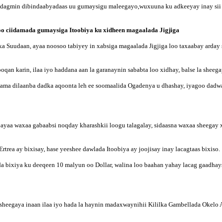
u dagmin dibindaabyadaas uu gumaysigu maleegayo,wuxuuna ku adkeeyay inay sii
 ciidamada gumaysiga Itoobiya ku xidheen magaalada Jigjiga
 Suudaan, ayaa noosoo tabiyey in xabsiga magaalada Jigjiga loo taxaabay arday
oqan karin, ilaa iyo haddana aan la garanaynin sababta loo xidhay, balse la sheeg
 ama dilaanba dadka aqoonta leh ee soomaalida Ogadenya u dhashay, iyagoo dadw
day ayaa waxaa gabaabsi noqday kharashkii loogu talagalay, sidaasna waxaa sheeg
rtrea ay bixisay, hase yeeshee dawlada Itoobiya ay joojisay inay lacagtaas bixiso.
a bixiya ku deeqeen 10 malyun oo Dollar, walina loo baahan yahay lacag gaadhay
egaya inaan ilaa iyo hada la haynin madaxwaynihii Kililka Gambellada Okelo Akua