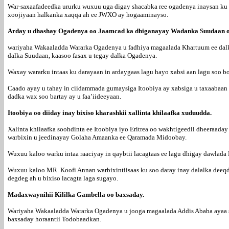
War-saxaafadeedka ururku wuxuu uga digay shacabka ree ogadenya inaysan k
xoojiyaan halkanka xaqqa ah ee JWXO ay hogaaminayso.
Arday u dhashay Ogadenya oo Jaamcad ka dhiganayay Wadanka Suudaan oo
wariyaha Wakaaladda Wararka Ogadenya u fadhiya magaalada Khartuum ee dalka
dalka Suudaan, kaasoo fasax u tegay dalka Ogadenya.
Waxay wararku intaas ku darayaan in ardaygaas lagu hayo xabsi aan lagu soo bo
Caado ayay u tahay in ciidammada gumaysiga Itoobiya ay xabsiga u taxaabaan
dadka wax soo bartay ay u faa’iideeyaan.
Itoobiya oo diiday inay bixiso kharashkii xallinta khilaafka xuduudda.
Xalinta khilaafka soohdinta ee Itoobiya iyo Eritrea oo wakhtigeedii dheeraa
warbixin u jeedinayay Golaha Amaanka ee Qaramada Midoobay.
Wuxuu kaloo warku intaa raaciyay in qaybtii lacagtaas ee lagu dhigay dawlada E
Wuxuu kaloo MR. Koofi Annan warbixintiisaas ku soo daray inay dalalka deeqd
degdeg ah u bixiso lacagta laga sugayo.
Madaxwaynihii Kililka Gambella oo baxsaday.
Wariyaha Wakaaladda Wararka Ogadenya u jooga magaalada Addis Ababa ayaa she
baxsaday horaantii Todobaadkan.