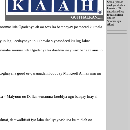
Somaliyed oo
nayl yar dhabta
kuwata xilli
nabadana dhex
jooga Bilicda
GUJI HALKAN.......
dhulka
Soomaaliya.
Akhri
 soomaalida Ogadenya ah oo wax ka baranayay jaamacad ku taala
ay in lagu eedaynayo inuu hawlo siyaasadeed ku lug-lahaa.
aynaha soomaalida Ogadenya ka ilaaliya inay wax bartaan ama in
ay xoghayaha guud ee qaramada midoobay Mr. Koofi Annan mar uu
sa 4 Malyuun oo Dollar, wuxuuna Itoobiya ugu baaqay inay si
i, darawalkiisii iyo laba ilaaliyayaashiisa ka mid ah oo