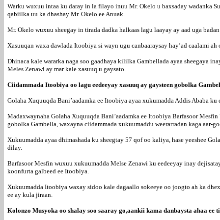
Warku wuxuu intaa ku daray in la filayo inuu Mr. Okelo u baxsaday wadanka S
qabiilka uu ka dhashay Mr. Okelo ee Anuak.
Mr. Okelo wuxuu sheegay in tirada dadka halkaas lagu laayay ay aad uga badan 
Xasuuqan waxa dawlada Itoobiya si wayn ugu canbaaraysay hay’ad caalami ah 
Dhinaca kale wararka naga soo gaadhaya kililka Gambellada ayaa sheegaya ina
Meles Zenawi ay mar kale xasuuq u gaysato.
Ciidammada Itoobiya oo lagu eedeeyay xasuuq ay gaysteen gobolka Gambel
Golaha Xuquuqda Bani’aadamka ee Itoobiya ayaa xukumadda Addis Ababa ku ee
Madaxwaynaha Golaha Xuquuqda Bani’aadamka ee Itoobiya Barfasoor Mesfin Wo
gobolka Gambella, waxayna ciidammada xukuumaddu weerarradan kaga aar-goos
Xukuumadda ayaa dhimashada ku sheegtay 57 qof oo kaliya, hase yeeshee Gola
dilay.
Barfasoor Mesfin wuxuu xukuumadda Melse Zenawi ku eedeeyay inay dejisatay 
koonfurta galbeed ee Itoobiya.
Xukuumadda Itoobiya waxay sidoo kale dagaallo sokeeye oo joogto ah ka dhe
ee ay kula jiraan.
Kolonzo Musyoka oo shalay soo saaray go,aankii kama danbaysta ahaa ee ti