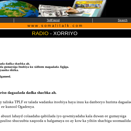
|
|
TellFriend
Search
w w w . s o m a l i t a l k . c o m
RADIO
- XORRIYO
lada dadka shacbka ah.
 gumaysiga Itoobiya ku xidheen magaalada Jigjiga.
yaasha shirka.
algameed.
riso dagaalada dadka shacbka ah.
 taliska TPLF ee talada wadanka itoobiya haya inuu ka danbeeyo hurinta dagaala
ah ee kunool Ogadenya.
 abuuri lahayd colaadaha qabiilada iyo qowmiyadaha kala duwan ee gumaysiga
hquuliso shucuubta xaqooda u halgamaya oo ay kow ka yihiin shacbiga soomaalida