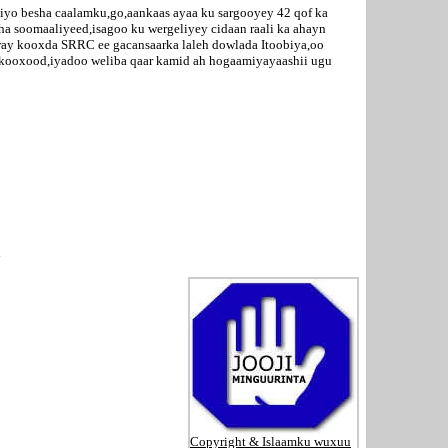
iyo besha caalamku,go,aankaas ayaa ku sargooyey 42 qof ka
ha soomaaliyeed,isagoo ku wergeliyey cidaan raali ka ahayn
uuray kooxda SRRC ee gacansaarka laleh dowlada Itoobiya,oo
kooxood,iyadoo weliba qaar kamid ah hogaamiyayaashii ugu
i
Copyright & Islaamku wuxuu