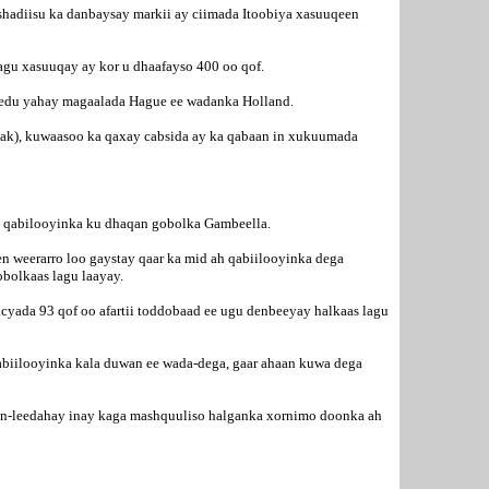
shadiisu ka danbaysay markii ay ciimada Itoobiya xasuuqeen
lagu xasuuqay ay kor u dhaafayso 400 oo qof.
geedu yahay magaalada Hague ee wadanka Holland.
wak), kuwaasoo ka qaxay cabsida ay ka qabaan in xukuumada
 qabilooyinka ku dhaqan gobolka Gambeella.
weerarro loo gaystay qaar ka mid ah qabiilooyinka dega
bolkaas lagu laayay.
yada 93 qof oo afartii toddobaad ee ugu denbeeyay halkaas lagu
abiilooyinka kala duwan ee wada-dega, gaar ahaan kuwa dega
an-leedahay inay kaga mashquuliso halganka xornimo doonka ah