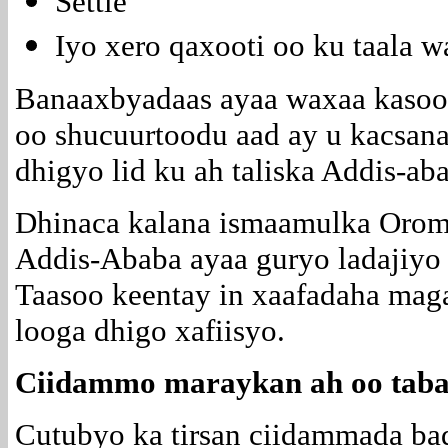
Settle
Iyo xero qaxooti oo ku taala 
Banaaxbyadaas ayaa waxaa kasoo 
oo shucuurtoodu aad ay u kacsan
dhigyo lid ku ah taliska Addis-ab
Dhinaca kalana ismaamulka Oroma
Addis-Ababa ayaa guryo ladajiyo 
Taasoo keentay in xaafadaha maga
looga dhigo xafiisyo.
Ciidammo maraykan ah oo tabab
Cutubyo ka tirsan ciidammada ba