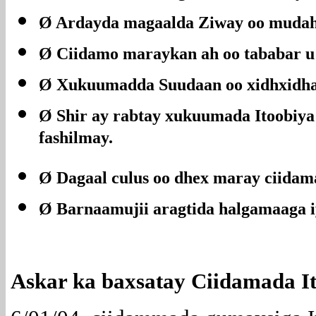
Ø Ardayda magaalda Ziway oo mudah
Ø Ciidamo maraykan ah oo tababar u 
Ø Xukuumadda Suudaan oo xidhxidhay 
Ø Shir ay rabtay xukuumada Itoobiya i
fashilmay.
Ø Dagaal culus oo dhex maray ciidam
Ø Barnaamujii aragtida halgamaaga i
Askar ka baxsatay Ciidamada It