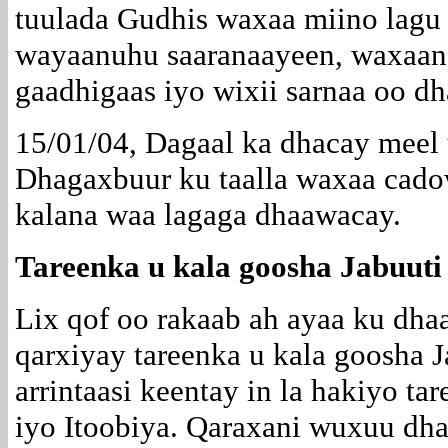
tuulada Gudhis waxaa miino lagu
wayaanuhu saaranaayeen, waxaana
gaadhigaas iyo wixii sarnaa oo dh
15/01/04, Dagaal ka dhacay meel
Dhagaxbuur ku taalla waxaa cadowg
kalana waa lagaga dhaawacay.
Tareenka u kala goosha Jabuuti 
Lix qof oo rakaab ah ayaa ku dha
qarxiyay tareenka u kala goosha J
arrintaasi keentay in la hakiyo tar
iyo Itoobiya. Qaraxani wuxuu dh