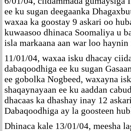
6/01/04, ciidammada gumaysiga I
ee ku sugan deegaanka Dhagaxbu
waxaa ka goostay 9 askari oo hub
kuwaasoo dhinaca Soomaliya u b
isla markaana aan war loo hayni
11/01/04, waxaa isku dhacay cii
dabaqoodhiga ee ku sugan Gasaan
ee gobolka Nogbeed, waxayna isk
shaqaynayaan ee ku aaddan cabu
dhacaas ka dhashay inay 12 askar
Dabaqoodhiga ay la goosteen hub
Dhinaca kale 13/01/04, meesha 