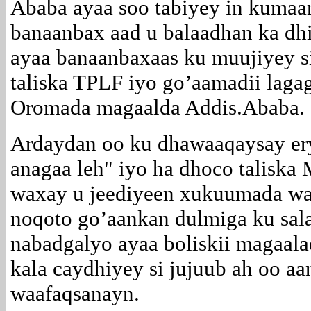
Ababa ayaa soo tabiyey in kumaa
banaanbax aad u balaadhan ka dh
ayaa banaanbaxaas ku muujiyey si
taliska TPLF iyo go’aamadii laga
Oromada magaalda Addis.Ababa.
Ardaydan oo ku dhawaaqaysay er
anagaa leh" iyo ha dhoco taliska M
waxay u jeediyeen xukuumada way
noqoto go’aankan dulmiga ku sal
nabadgalyo ayaa boliskii magaala
kala caydhiyey si jujuub ah oo a
waafaqsanayn.