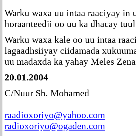
Warku waxa uu intaa raaciyay in 
horaanteedii oo uu ka dhacay tuu
Warku waxa kale oo uu intaa raac
lagaadhsiiyay ciidamada xukuum
uu madaxda ka yahay Meles Zena
20.01.2004
C/Nuur Sh. Mohamed
raadioxoriyo@yahoo.com
radioxoriyo@ogaden.com