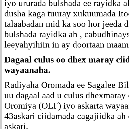
iyo ururada bulshada ee rayidka
dusha kaga tuuray xukuumada Ito
talaabadan mid ka soo hor jeeda
bulshada rayidka ah , cabudhinay
leeyahyihiin in ay doortaan maam
Dagaal culus oo dhex maray ci
wayaanaha.
Radiyaha Oromada ee Sagalee Bi
uu dagaal aad u culus dhexmaray
Oromiya (OLF) iyo askarta wayaa
43askari ciidamada cagajiidka ah
askari.