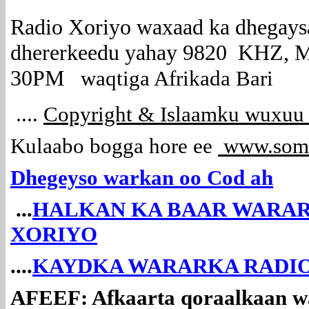
Radio Xoriyo waxaad ka dhegays
dhererkeedu yahay 9820 KHZ, Ma
30PM
waqtiga Afrikada Bari
....
Copyright & Islaamku wuxuu k
Kulaabo bogga hore ee
www.soma
Dhegeyso warkan oo Cod ah
...
HALKAN KA BAAR WARAR
XORIYO
....
KAYDKA WARARKA RADIO
AFEEF: Afkaarta qoraalkaan wa