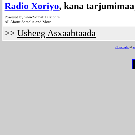
Radio Xoriyo
, kana tarjumimaa
Powered by
www.Somali
Talk.com
All About Somalia and More...
>>
Usheeg Asxaabtaada
Copyright
©
s