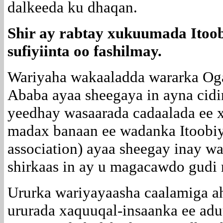
dalkeeda ku dhaqan.
Shir ay rabtay xukuumada Itoob
sufiyiinta oo fashilmay.
Wariyaha wakaaladda wararka Og
Ababa ayaa sheegaya in ayna cidin
yeedhay wasaarada cadaalada ee 
madax banaan ee wadanka Itoobiya
association) ayaa sheegay inay w
shirkaas in ay u magacawdo gudi 
Ururka wariyayaasha caalamiga ah
ururada xaquuqal-insaanka ee ad