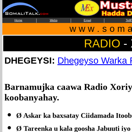
|
|
|
Home
Webs
Email
Tell
w w w . s o m a l
RADIO
-
DHEGEYSI:
Dhegeyso Warka R
Barnamujka caawa Radio Xoriy
koobanyahay.
Ø
Askar ka baxsatay Ciidamada Itoob
Ø
Tareenka u kala goosha Jabuuti iyo 