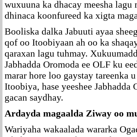
wuxuuna ka dhacay meesha lagu 
dhinaca koonfureed ka xigta maga
Booliska dalka Jabuuti ayaa shee
qof oo Itoobiyaan ah oo ka shaqa
qaraxan lagu tuhmay. Xukuumadd
Jabhadda Oromoda ee OLF ku eed
marar hore loo gaystay tareenka u
Itoobiya, hase yeeshee Jabhadda
gacan saydhay.
Ardayda magaalda Ziway oo m
Wariyaha wakaalada wararka Oga