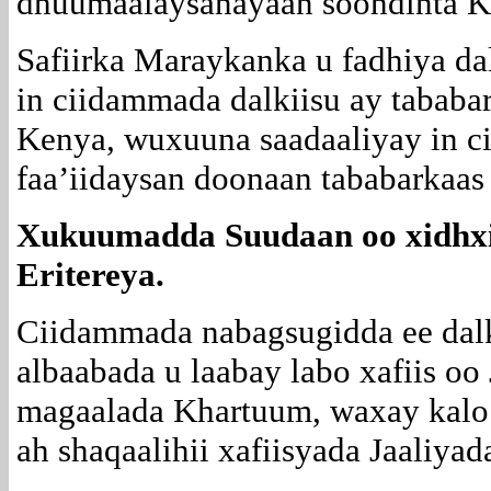
dhuumaalaysanayaan soohdinta K
Safiirka Maraykanka u fadhiya d
in ciidammada dalkiisu ay tababa
Kenya, wuxuuna saadaaliyay in c
faa’iidaysan doonaan tababarkaas 
Xukuumadda Suudaan oo xidhxid
Eritereya.
Ciidammada nabagsugidda ee dalk
albaabada u laabay labo xafiis oo
magaalada Khartuum, waxay kalo 
ah shaqaalihii xafiisyada Jaaliyad