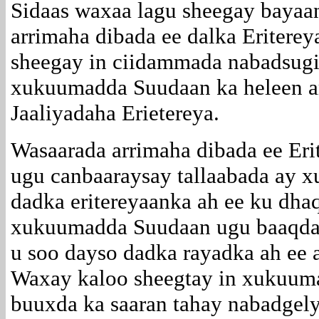
Sidaas waxaa lagu sheegay bayaan
arrimaha dibada ee dalka Eritere
sheegay in ciidammada nabadsugi
xukuumadda Suudaan ka heleen am
Jaaliyadaha Erietereya.
Wasaarada arrimaha dibada ee Er
ugu canbaaraysay tallaabada ay 
dadka eritereyaanka ah ee ku dh
xukuumadda Suudaan ugu baaqday
u soo dayso dadka rayadka ah ee 
Waxay kaloo sheegtay in xukuum
buuxda ka saaran tahay nabadgely