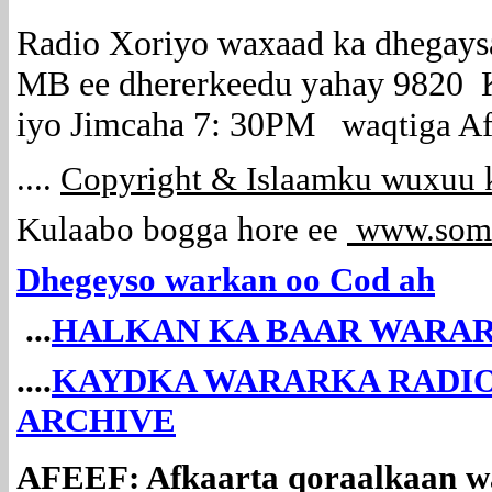
Radio Xoriyo waxaad ka dhegays
MB ee dhererkeedu yahay 9820 
iyo Jimcaha 7: 30PM
waqtiga Af
....
Copyright & Islaamku wuxuu k
Kulaabo bogga hore ee
www.soma
Dhegeyso warkan oo Cod ah
...
HALKAN KA BAAR WARAR
....
KAYDKA WARARKA RADIO
ARCHIVE
AFEEF: Afkaarta qoraalkaan wa