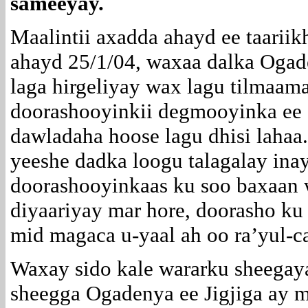
sameeyay.
Maalintii axadda ahayd ee taariik
ahayd 25/1/04, waxaa dalka Oga
laga hirgeliyay wax lagu tilmaam
doorashooyinkii degmooyinka ee
dawladaha hoose lagu dhisi lahaa
yeeshe dadka loogu talagalay ina
doorashooyinkaas ku soo baxaan w
diyaariyay mar hore, doorasho k
mid magaca u-yaal ah oo ra’yul-c
Waxay sido kale wararku sheegay
sheegga Ogadenya ee Jigjiga ay 