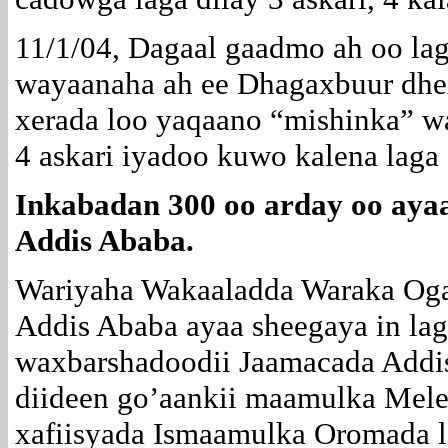
11/1/04, Dagaal gaadmo ah oo la
wayaanaha ah ee Dhagaxbuur dhe
xerada loo yaqaano “mishinka” w
4 askari iyadoo kuwo kalena laga
Inkabadan 300 oo arday oo aya
Addis Ababa.
Wariyaha Wakaaladda Waraka Oga
Addis Ababa ayaa sheegaya in lag
waxbarshadoodii Jaamacada Addis
diideen go’aankii maamulka Mele
xafiisyada Ismaamulka Oromada l