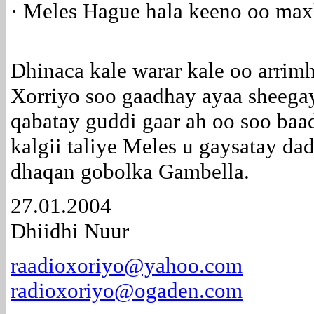
· Meles Hague hala keeno oo max
Dhinaca kale warar kale oo arrimh
Xorriyo soo gaadhay ayaa sheega
qabatay guddi gaar ah oo soo ba
kalgii taliye Meles u gaysatay da
dhaqan gobolka Gambella.
27.01.2004
Dhiidhi Nuur
raadioxoriyo@yahoo.com
radioxoriyo@ogaden.com