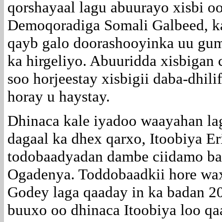
qorshayaal lagu abuurayo xisbi o
Demoqoradiga Somali Galbeed, k
qayb galo doorashooyinka uu gu
ka hirgeliyo. Abuuridda xisbigan
soo horjeestay xisbigii daba-dhilif
horay u haystay.
Dhinaca kale iyadoo waayahan lag
dagaal ka dhex qarxo, Itoobiya Er
todobaadyadan dambe ciidamo ba
Ogadenya. Toddobaadkii hore wax
Godey laga qaaday in ka badan 20
buuxo oo dhinaca Itoobiya loo qa