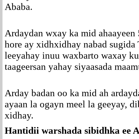
Ababa.
Ardaydan wxay ka mid ahaayeen 5
hore ay xidhxidhay nabad sugida
leeyahay inuu waxbarto waxay ku 
taageersan yahay siyaasada maam
Arday badan oo ka mid ah ardayd
ayaan la ogayn meel la geeyay, dib
xidhay.
Hantidii warshada sibidhka ee 