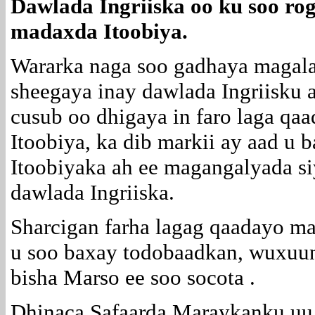
Dawlada Ingriiska oo ku soo rog
madaxda Itoobiya.
Wararka naga soo gadhaya magal
sheegaya inay dawlada Ingriisku a
cusub oo dhigaya in faro laga q
Itoobiya, ka dib markii ay aad u 
Itoobiyaka ah ee magangalyada s
dawlada Ingriiska.
Sharcigan farha lagag qaadayo m
u soo baxay todobaadkan, wuxuun
bisha Marso ee soo socota .
Dhinaca Safaarda Maraykanku uu