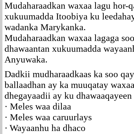
Mudaharaadkan waxaa lagu hor-qa
xukuumadda Itoobiya ku leedaha
wadanka Marykanka.
Mudaharaadkan waxaa lagaga soo 
dhawaantan xukuumadda wayaanh
Anyuwaka.
Dadkii mudharaadkaas ka soo qay
ballaadhan ay ka muuqatay waxaa
dhegayaadii ay ku dhawaaqayeen
· Meles waa dilaa
· Meles waa caruurlays
· Wayaanhu ha dhaco