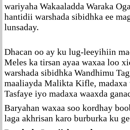
wariyaha Wakaaladda Waraka Oga
hantidii warshada sibidhka ee ma
lunsaday.
Dhacan oo ay ku lug-leeyihiin m
Meles ka tirsan ayaa waxaa loo x
warshada sibidhka Wandhimu Ta
maaliayda Malikta Kifle, madaxa
Tasfaye iyo madaxa waaxda ganac
Baryahan waxaa soo kordhay boo
laga akhrisan karo burburka ku g