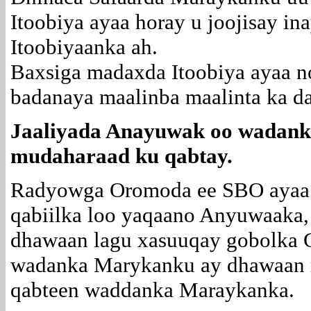
Itoobiya ayaa horay u joojisay in
Itoobiyaanka ah.
Baxsiga madaxda Itoobiya ayaa n
badanaya maalinba maalinta ka d
Jaaliyada Anayuwak oo wadan
mudaharaad ku qabtay.
Radyowga Oromoda ee SBO ayaa s
qabiilka loo yaqaano Anyuwaaka, 
dhawaan lagu xasuuqay gobolka 
wadanka Marykanku ay dhawaan 
qabteen waddanka Maraykanka.