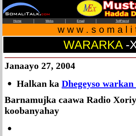
|
|
|
Home
Webs
Email
TellFriend
w w w . s o m a l i 
WARARKA
-
Janaayo 27, 2004
Halkan ka
Dhegeyso warkan 
Barnamujka caawa Radio Xoriy
koobanyahay