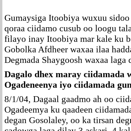
Gumaysiga Itoobiya wuxuu sidoo 
qoraa ciidamo cusub oo loogu tala
filayo inay Itoobiya mar kale ku b
Gobolka Afdheer waxaa ilaa hadda
Degmada Shaygoosh waxaa laga qo
Dagalo dhex maray ciidamada 
Ogadeneenya iyo ciidamada gum
8/1/04, Dagaal gaadmo ah oo cii
Ogadeemya ku qaadeen ciidamada
degan Gosolaley, oo ka tirsan d
cadowga laga dilay 3 askari, 4 k