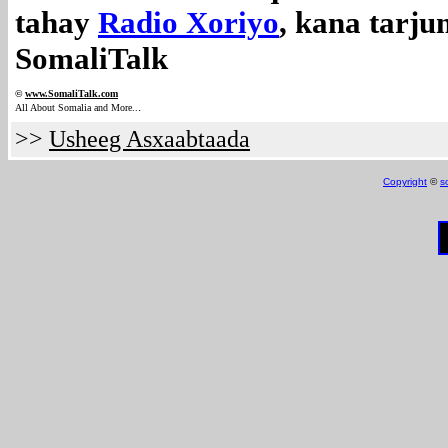
tahay
Radio Xoriyo
, kana tarj
SomaliTalk
©
www.Somali
Talk.com
.
All About Somalia and More..
>>
Usheeg Asxaabtaada
Copyright
©
s