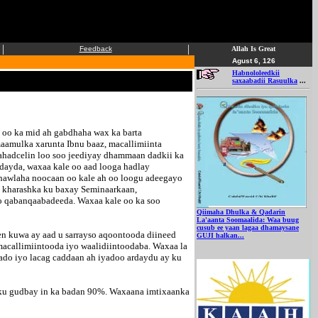
|
|
Feedback
Allah Is Great
Agust 6, 126
Habnololeedkii
saxaabadii Rasuulka
...
oo ka mid ah gabdhaha wax ka barta
maamulka xarunta Ibnu baaz, macallimiinta
 mahadcelin loo soo jeediyay dhammaan dadkii ka
ardayda, waxaa kale oo aad looga hadlay
hawlaha noocaan oo kale ah oo loogu adeegayo
y kharashka ku baxay Seminaarkaan,
yo qabanqaabadeeda. Waxaa kale oo ka soo
Qiimaha Dhulka & Qadarin
La'aanta Soomaalida: Waa buug
cusub ee yaan lagaa dhamaysane
en kuwa ay aad u sarrayso aqoontooda diineed
GUJI halkan...
macallimiintooda iyo waalidiintoodaba. Waxaa la
ado iyo lacag caddaan ah iyadoo ardaydu ay ku
 gudbay in ka badan 90%. Waxaana imtixaanka