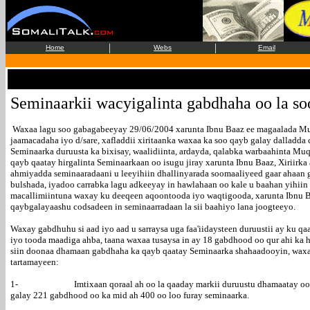
|
|
Home
Webs
Email
Seminaarkii wacyigalinta gabdhaha oo la s
Waxaa lagu soo gabagabeeyay 29/06/2004 xarunta Ibnu Baaz ee magaalada Mu
jaamacadaha iyo d/sare, xafladdii xiritaanka waxaa ka soo qayb galay dalladda
Seminaarka duruusta ka bixisay, waalidiinta, ardayda, qalabka warbaahinta Muq
qayb qaatay hirgalinta Seminaarkaan oo isugu jiray xarunta Ibnu Baaz, Xiriirka
ahmiyadda seminaaradaani u leeyihiin dhallinyarada soomaaliyeed gaar ahaa
bulshada, iyadoo carrabka lagu adkeeyay in hawlahaan oo kale u baahan yihii
macallimiintuna waxay ku deeqeen aqoontooda iyo waqtigooda, xarunta Ibnu Ba
qaybgalayaashu codsadeen in seminaarradaan la sii baahiyo lana joogteeyo.
Waxay gabdhuhu si aad iyo aad u sarraysa uga faa'iidaysteen duruustii ay ku 
iyo tooda maadiga ahba, taana waxaa tusaysa in ay 18 gabdhood oo qur ahi ka 
siin doonaa dhamaan gabdhaha ka qayb qaatay Seminaarka shahaadooyin, waxaa 
tartamayeen:
1- Imtixaan qoraal ah oo la qaaday markii duruustu dhamaatay oo 21kii
galay 221 gabdhood oo ka mid ah 400 oo loo furay seminaarka.