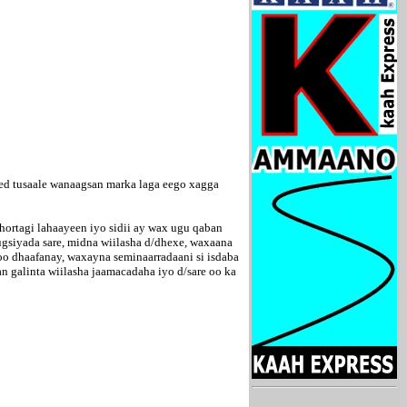
ed tusaale wanaagsan marka laga eego xagga
hortagi lahaayeen iyo sidii ay wax ugu qaban
gsiyada sare, midna wiilasha d/dhexe, waxaana
oo dhaafanay, waxayna seminaarradaani si isdaba
n galinta wiilasha jaamacadaha iyo d/sare oo ka