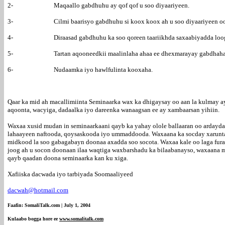
2- Maqaallo gabdhuhu ay qof qof u soo diyaariyeen.
3- Cilmi baarisyo gabdhuhu si koox koox ah u soo diyaariyeen oo ka
4- Diraasad gabdhuhu ka soo qoreen taariikhda saxaabiyadda loogu
5- Tartan aqooneedkii maalinlaha ahaa ee dhexmarayay gabdhaha
6- Nudaamka iyo hawlfulinta kooxaha.
Qaar ka mid ah macallimiinta Seminaarka wax ka dhigaysay oo aan la kulmay 
aqoonta, wacyiga, dadaalka iyo dareenka wanaagsan ee ay xambaarsan yihiin.
Waxaa xusid mudan in seminaarkaani qayb ka yahay olole ballaaran oo ardayda 
lahaayeen naftooda, qoysaskooda iyo ummaddooda. Waxaana ka socday xarunta 
midkood la soo gabagabayn doonaa axadda soo socota. Waxaa kale oo laga furay
joog ah u socon doonaan ilaa waqtiga waxbarshadu ka bilaabanayso, waxaana ma
qayb qaadan doona seminaarka kan ku xiga.
Xafiiska dacwada iyo tarbiyada Soomaaliyeed
dacwah@hotmail.com
Faafin: SomaliTalk.com | July 1, 2004
Kulaabo bogga hore ee
www.somalitalk.com