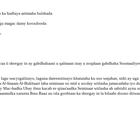
 hadlaya arrimaha bulshada.
 magac daray kooxdooda.
.
ayaa ii sheegay in ay gabdhahaani u qalmaan inay u noqdaan gabdhaha Soomaaliye
lagu wacyigalinayo, laguna dareensiinayo khataraha ku soo wajahan, sidii ay uga 
Al-Imaam Al-Bukhaari laba seminaar oo mid u socday wiilasha jamacadaha iyo du
 Mac-hadka Ubay ibnu kacab ee qiraa'aadka Seminaar wiilasha ah sabtidii aynu s
amulka xarunta Ibnu Baaz uu isla goobtaas ka sheegay in la bilaabi doono diiwaa