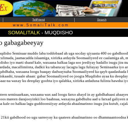
|
|
TellFriend
Search
w w w . S o m a l i T a l k . c o m
SOMALITALK
- MUQDISHO
oo gabagabeeyay
qdisho Seminaar muddo laba toddobaad ah uga socday qiyaasta 400 oo gabdhood 
 culimada, jaamacadda islaamiga, xiriirka ardayda Soomaaliyeed ee caalamiga ah, 
disho iyo marti sharaf kale, waxaana halkaa laga soo jeediyay hadallo isugu jira
 ardada, macallimiinta, dadkii ku tabarucay lacagta lagu fuliayay Seminaarka iyo 
n gabdhaha, waxaana loogu baaqay dadwaynaha Soomaaliyeed ka qayb qaadashada 
n iskaashi, tusaale ahaan: gabar Soomaaliyeed oo joogta Muqdisho ayaa ku deeqda
az-na waxay ku deeqday goobta iyo qalabka, xiriirka ardaduna fulinta hawsha i
qaateen seminaarkaas, waxaana wax aad loogu farxo ahayd in ay gabdhahaasi ahaaye
hoos mareen darajooyinkii loo baahnaa, waxayna gabdhuhu aad u farxad galiyeen 
kale oo halkaa lagu guddoonsiiyay ardayda abaalmarinno isugu jira kutub, cajal
 gabdhood oo ugu sarreeyay ku qaateen abaalmarinno oo dhammaantoodna ku