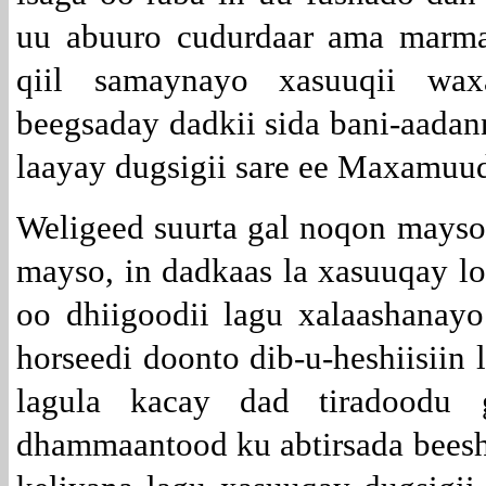
uu abuuro cudurdaar ama marmar
qiil samaynayo xasuuqii wax
beegsaday dadkii sida bani-aada
laayay dugsigii sare ee Maxamuu
Weligeed suurta gal noqon mayso,
mayso, in dadkaas la xasuuqay lo
oo dhiigoodii lagu xalaashanayo.
horseedi doonto dib-u-heshiisiin 
lagula kacay dad tiradoodu 
dhammaantood ku abtirsada bee