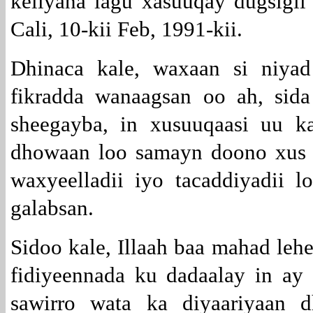
keliyana lagu xasuuqay dugsig
Cali, 10-kii Feb, 1991-kii.
Dhinaca kale, waxaan si niya
fikradda wanaagsan oo ah, sid
sheegayba, in xusuuqaasi uu 
dhowaan loo samayn doono xus b
waxyeelladii iyo tacaddiyadii 
galabsan.
Sidoo kale, Illaah baa mahad le
fidiyeennada ku dadaalay in ay
sawirro wata ka diyaariyaan d