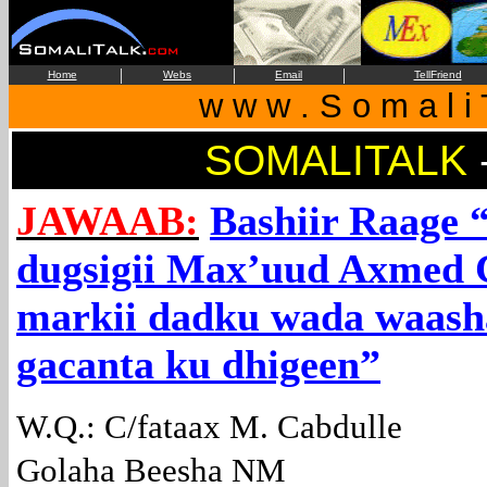
|
|
|
Home
Webs
Email
TellFriend
w w w . S o m a l i 
SOMALITALK
JAWAAB:
Bashiir Raage 
dugsigii Max’uud Axmed
markii dadku wada waash
gacanta ku dhigeen”
W.Q.: C/fataax M. Cabdulle
Golaha Beesha NM