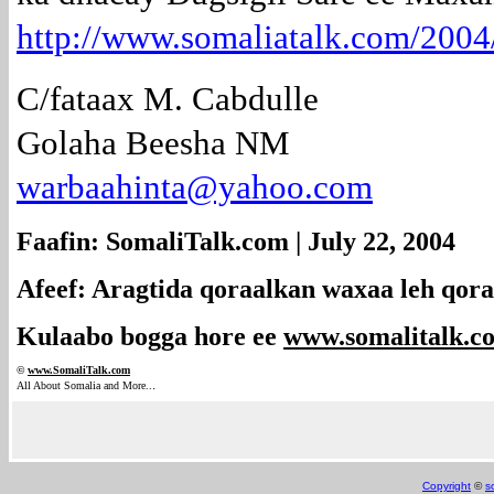
http://www.somaliatalk.com/2004
C/fataax M. Cabdulle
Golaha Beesha NM
warbaahinta@yahoo.com
Faafin: SomaliTalk.com | July 22, 2004
Afeef: Aragtida qoraalkan waxaa leh qora
Kulaabo bogga hore ee
www.somalitalk.c
©
www.Somali
Talk.com
.
All About Somalia and More..
Copyright
©
s