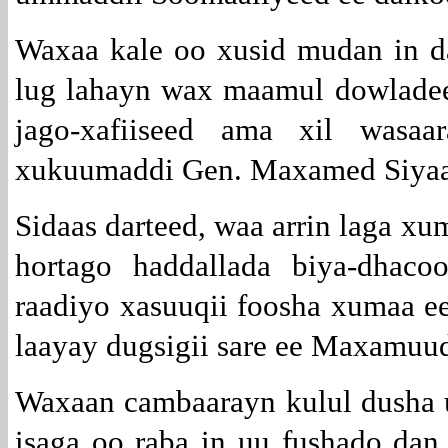
Waxaa kale oo xusid mudan in d
lug lahayn wax maamul dowlade
jago-xafiiseed ama xil wasa
xukuumaddi Gen. Maxamed Siyaa
Sidaas darteed, waa arrin laga xu
hortago haddallada biya-dhaco
raadiyo xasuuqii foosha xumaa ee
laayay dugsigii sare ee Maxamuu
Waxaan cambaarayn kulul dusha u
isaga oo raba in uu fushado dan