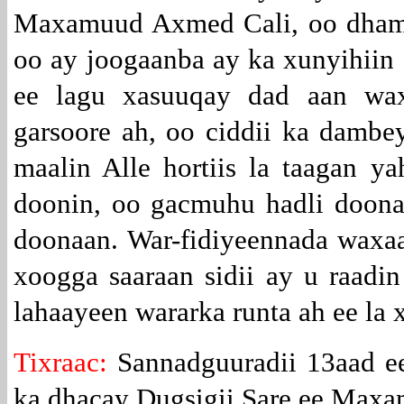
Maxamuud Axmed Cali, oo dham
oo ay joogaanba ay ka xunyihiin
ee lagu xasuuqay dad aan wax
garsoore ah, oo ciddii ka dambe
maalin Alle hortiis la taagan ya
doonin, oo gacmuhu hadli doona
doonaan. War-fidiyeennada waxa
xoogga saaraan sidii ay u raadi
lahaayeen wararka runta ah ee la x
Tixraac:
Sannadguuradii 13aad e
ka dhacay Dugsigii Sare ee Max