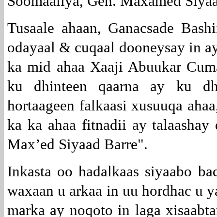
Soomaaliya, Gen. Maxamed Siyaa
Tusaale ahaan, Ganacsade Bash
odayaal & cuqaal dooneysay in ay
ka mid ahaa Xaaji Abuukar Cum
ku dhinteen qaarna ay ku dh
hortaageen falkaasi xusuuqa aha
ka ka ahaa fitnadii ay talaasha
Max’ed Siyaad Barre".
Inkasta oo hadalkaas siyaabo ba
waxaan u arkaa in uu hordhac u y
marka ay noqoto in laga xisaabta