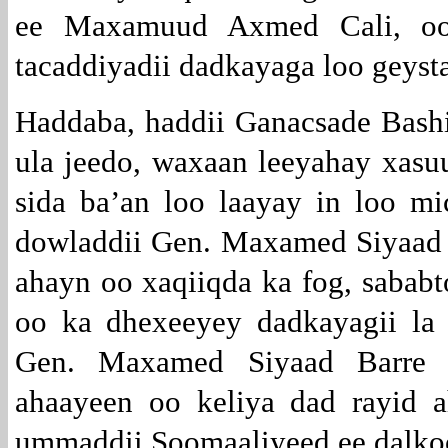
ee Maxamuud Axmed Cali, o
tacaddiyadii dadkayaga loo geyst
Haddaba, haddii Ganacsade Bashi
ula jeedo, waxaan leeyahay xasuu
sida ba’an loo laayay in loo mi
dowladdii Gen. Maxamed Siyaad 
ahayn oo xaqiiqda ka fog, sababto
oo ka dhexeeyey dadkayagii la
Gen. Maxamed Siyaad Barre 
ahaayeen oo keliya dad rayid 
ummaddii Soomaaliyeed ee dalkoo