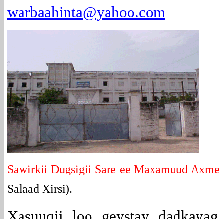
warbaahinta@yahoo.com
Sawirkii Dugsigii Sare ee Maxamuud Axm
Salaad Xirsi).
Xasuuqii loo geystay dadkayag