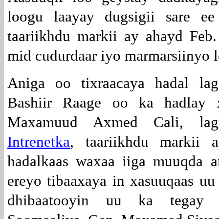
loogu laayay dugsigii sare 
taariikhdu markii ay ahayd Feb
mid cudurdaar iyo marmarsiinyo 
Aniga oo tixraacaya hadal la
Bashiir Raage oo ka hadlay x
Maxamuud Axmed Cali, lagun
Intrenetka
, taariikhdu markii
hadalkaas waxaa iiga muuqda a
ereyo tibaaxaya in xasuuqaas uu
dhibaatooyin uu ka tegay 