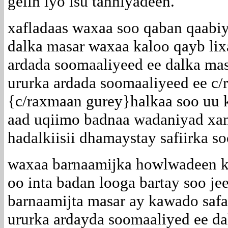
gelin iyo isu tahniyadeen.
xafladaas waxaa soo qaban qaabiy
dalka masar waxaa kaloo qayb lix
ardada soomaaliyeed ee dalka ma
ururka ardada soomaaliyeed ee c
{c/raxmaan gurey}halkaa soo uu 
aad uqiimo badnaa wadaniyad xa
hadalkiisii dhamaystay safiirka s
waxaa barnaamijka howlwadeen ka
oo inta badan looga bartay soo je
barnaamijta masar ay kawado safa
ururka ardayda soomaaliyed ee da