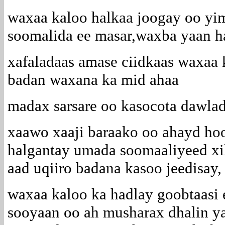
waxaa kaloo halkaa joogay oo yim
soomalida ee masar,waxba yaan h
xafaladaas amase ciidkaas waxaa 
badan waxana ka mid ahaa
madax sarsare oo kasocota dawlad
xaawo xaaji baraako oo ahayd ho
halgantay umada soomaaliyeed xil
aad uqiiro badana kasoo jeedisay,
waxaa kaloo ka hadlay goobtaasi 
sooyaan oo ah musharax dhalin y