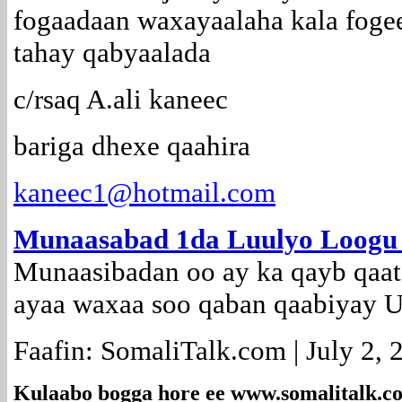
fogaadaan waxayaalaha kala foge
tahay qabyaalada
c/rsaq A.ali kaneec
bariga dhexe qaahira
kaneec1@hotmail.com
Munaasabad 1da Luulyo Loogu
Munaasibadan oo ay ka qayb qaat
ayaa waxaa soo qaban qaabiyay U
Faafin: SomaliTalk.com | July 2, 
Kulaabo bogga hore ee
www.somalitalk.c