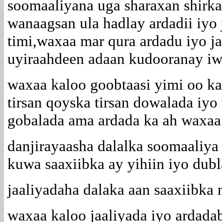
soomaaliyana uga sharaxan shirka 
wanaagsan ula hadlay ardadii iyo 
timi,waxaa mar qura ardadu iyo ja
uyiraahdeen adaan kudooranay i
waxaa kaloo goobtaasi yimi oo k
tirsan qoyska tirsan dowalada iy
gobalada ama ardada ka ah waxaa i
danjirayaasha dalalka soomaaliya 
kuwa saaxiibka ay yihiin iyo dubl
jaaliyadaha dalaka aan saaxiibka
waxaa kaloo jaaliyada iyo ardadab