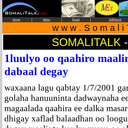
|
|
|
Home
Webs
Email
TellFriend
w w w . S o m a l i 
SOMALITALK
-
1luulyo oo qaahiro maalin
dabaal degay
waxaana lagu qabtay 1/7/2001 ga
golaha hanuuninta dadwaynaha e
magaalada qaahira ee dalka masar
dhigay xaflad balaadhan oo loogu