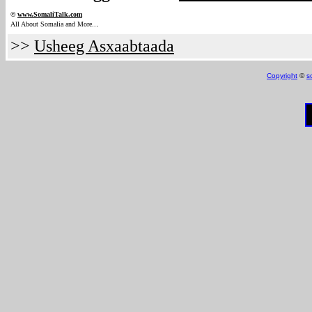
©
www.Somali
Talk.com
.
All About Somalia and More..
>>
Usheeg Asxaabtaada
Copyright
©
s