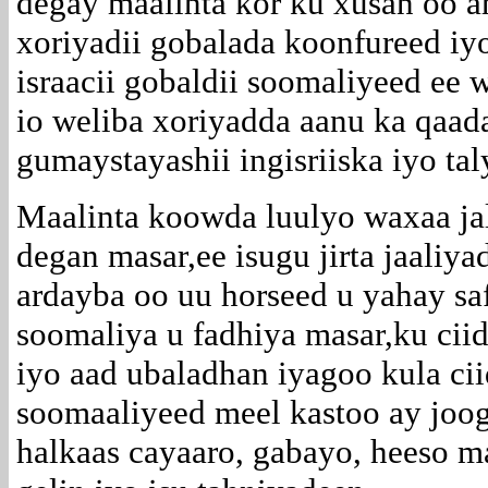
degay maalinta kor ku xusan oo a
xoriyadii gobalada koonfureed iy
israacii gobaldii soomaliyeed ee
io weliba xoriyadda aanu ka qaad
gumaystayashii ingisriiska iyo tal
Maalinta koowda luulyo waxaa ja
degan masar,ee isugu jirta jaaliya
ardayba oo uu horseed u yahay saf
soomaliya u fadhiya masar,ku cii
iyo aad ubaladhan iyagoo kula c
soomaaliyeed meel kastoo ay joo
halkaas cayaaro, gabayo, heeso m