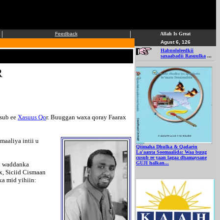
|
|
Feedback
Allah Is Great
Agust 6, 126
Habnololeedkii
saxaabadii Rasuulka
...
R
usub ee
Xasuus Qo
r. Buuggan waxa qoray Faarax
aaliya intii u
Qiimaha Dhulka & Qadarin
La'aanta Soomaalida: Waa buug
cusub ee yaan lagaa dhamaysane
GUJI halkan...
a waddanka
x, Siciid Cismaan
a mid yihiin: