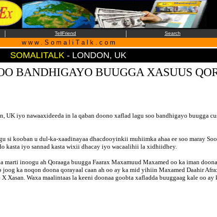
|
|
TellFriend
Search
w w w . S o m a l i T a l k . c o m
SOMALITALK
- LONDON, UK
SOO BANDHIGAYO BUUGGA XASUUS QO
, UK iyo nawaaxideeda in la qaban doono xaflad lagu soo bandhigayo buugga c
gu si kooban u dul-ka-xaadinayaa dhacdooyinkii muhiimka ahaa ee soo maray Soom
kasta iyo sannad kasta wixii dhacay iyo wacaalihii la xidhiidhey.
axa marti inoogu ah Qoraaga buugga Faarax Maxamuud Maxamed oo ka iman doon
 joog ka noqon doona qorayaal caan ah oo ay ka mid yihiin Maxamed Daahir Afra
 Xasan. Waxa maalintaas la keeni doonaa goobta xafladda buuggaag kale oo ay k