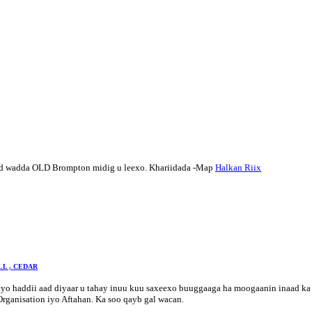
d wadda OLD Brompton midig u leexo. Khariidada -Map
Halkan Riix
LL , CEDAR
yo haddii aad diyaar u tahay inuu kuu saxeexo buuggaaga ha moogaanin inaad ka 
ganisation iyo Aftahan. Ka soo qayb gal wacan.