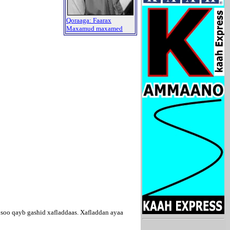
Qoraaga: Faarax
Maxamud maxamed
soo qayb gashid xafladdaas. Xafladdan ayaa