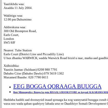
Taariikhdu waa:
Axadda 11 July 2004.
Wakhtigu waa:
12.00 pm Duhurnimo
Addreskuna waa:
300 Old Brompton Road,
Earls Court,
London
SW5 9JF
Nearest: Tube Station
Earls Court (District Line and Piccadilly Line)
U bax dhanka WARWICK, wadda Warwick Road bixid u raac, marka aad gaadhi
Xidhiidhka:
Yaasiin Jaamac (Suldaan) 0208 980 7791
Dahabo Ciise (Dahabo Dawlo) 079 5619 1302
Maxamed Baashe: 020 7790 6611
EEG BOGGA QORAAGA BUUGGA
Reer Minneapolis:: Buuga ka gata RISAALA BOOKSTORE oo kuyaal ALKARAMA MA
Haddaba haddii aad doonaysid inaad qoraaga ka xog waraysatid buugga cusub i
waxa soo wada qaban qaabiyey labada urur ee Daadihiye Somali Development Or