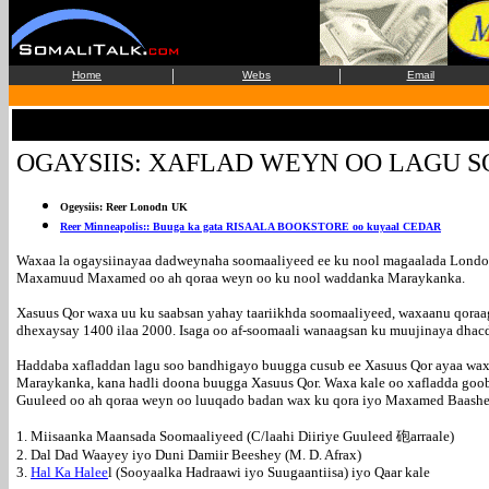
|
|
Home
Webs
Email
OGAYSIIS
: XAFLAD WEYN OO LAGU 
Ogeysiis: Reer Lonodn UK
Reer Minneapolis:: Buuga ka gata RISAALA BOOKSTORE oo kuyaal CEDAR
Waxaa la ogaysiinayaa dadweynaha soomaaliyeed ee ku nool magaalada London
Maxamuud Maxamed oo ah qoraa weyn oo ku nool waddanka Maraykanka.
Xasuus Qor waxa uu ku saabsan yahay taariikhda soomaaliyeed, waxaanu qoraa
dhexaysay 1400 ilaa 2000. Isaga oo af-soomaali wanaagsan ku muujinaya dhacdo 
Haddaba xafladdan lagu soo bandhigayo buugga cusub ee Xasuus Qor ayaa w
Maraykanka, kana hadli doona buugga Xasuus Qor. Waxa kale oo xafladda goob
Guuleed oo ah qoraa weyn oo luuqado badan wax ku qora iyo Maxamed Baashe X
1. Miisaanka Maansada Soomaaliyeed (C/laahi Diiriye Guuleed 砲arraale)
2. Dal Dad Waayey iyo Duni Damiir Beeshey (M. D. Afrax)
3.
Hal Ka Halee
l (Sooyaalka Hadraawi iyo Suugaantiisa) iyo Qaar kale