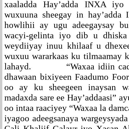
xaaladda Hay’adda INXA iyo m
wuxuuna sheegay in hay’adda 
howlihii ay ugu adeegaysay bu
wacyi-gelinta iyo dib u dhis
weydiiyay inuu khilaaf u dhex
wuxuu wararkaas ku tilmaamay k
lahayd. “Waxaa idiin caddey
dhawaan bixiyeen Faadumo Foor
oo ay ku sheegeen inaysan w
madaxda sare ee Hay’addaasi” ayu
oo intaa raaciyey “Waxaa la damc
iyagoo adeegsanaya wargeysyada in
Cali Khaliif Galayr iyo Xasan Ab