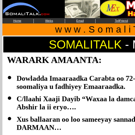
|
|
|
Home
Webs
Email
TellFriend
w w w . S o m a l i 
SOMALITALK
-
WARARK AMAANTA:
Dowladda Imaaraadka Carabta oo 72-s
soomaliya u fadhiyey Emaaraadka.
C/llaahi Xaaji Dayib “Waxaa la damcay
Abshir la ii eryo….
Xus ballaaran oo loo sameeyay sanna
DARMAAN…