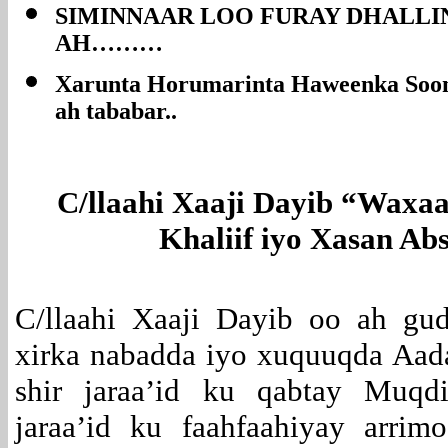
SIMINNAAR LOO FURAY DHALL
AH………
Xarunta Horumarinta Haweenka Soom
ah tababar..
C/llaahi Xaaji Dayib “Waxaa 
Khaliif iyo Xasan Abs
C/llaahi Xaaji Dayib oo ah gu
xirka nabadda iyo xuquuqda Aad
shir jaraa’id ku qabtay Muqd
jaraa’id ku faahfaahiyay arrim