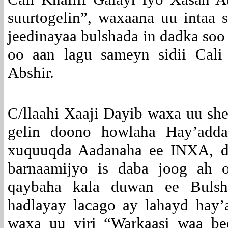
suurtogelin”, waxaana uu intaa 
jeedinayaa bulshada in dadka soo
oo aan lagu sameyn sidii Cali
Abshir.
C/llaahi Xaaji Dayib waxa uu she
gelin doono howlaha Hay’adda
xuquuqda Aadanaha ee INXA, d
barnaamijyo is daba joog ah 
qaybaha kala duwan ee Bulsh
hadlayay lacago ay lahayd hay
waxa uu yiri “Warkaasi waa be