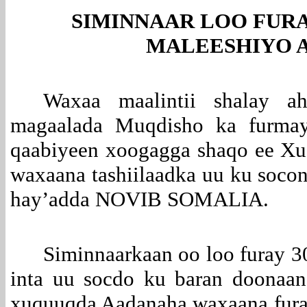
SIMINNAAR LOO FUR
MALEESHIYO
Waxaa maalintii shalay ah
magaalada Muqdisho ka furmay
qaabiyeen xoogagga shaqo ee X
waxaana tashiilaadka uu ku socon
hay’adda NOVIB SOMALIA.
Siminnaarkaan oo loo furay 3
inta uu socdo ku baran doonaan 
xuquuqda Aadanaha waxaana fur