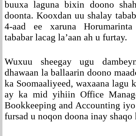
buuxa laguna bixin doono shah
doonta. Kooxdan uu shalay taba
4-aad ee xaruna Horumarinta
tababar lacag la’aan ah u furtay.
Wuxuu sheegay ugu dambeyn
dhawaan la ballaarin doono maad
ka Soomaaliyeed, waxaana lagu 
ay ka mid yihiin Office Manag
Bookkeeping and Accounting iyo
fursad u noqon doona inay shaqo 