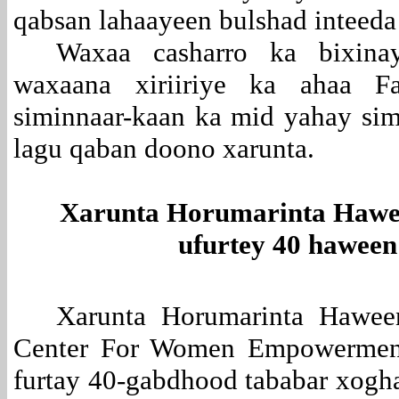
qabsan lahaayeen bulshad inteeda
Waxaa casharro ka bixinay
waxaana xiriiriye ka ahaa Fa
siminnaar-kaan ka mid yahay sim
lagu qaban doono xarunta.
Xarunta Horumarinta Hawe
ufurtey 40 haween
Xarunta Horumarinta Hawee
Center For Women Empowermen
furtay 40-gabdhood tababar xogha