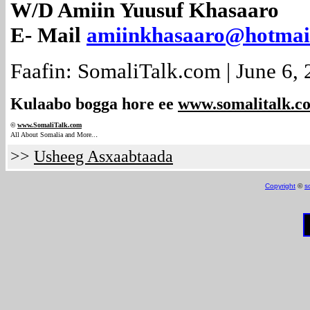
W/D Amiin Yuusuf Khasaaro
E- Mail
amiinkhasaaro@hotmai
Faafin: SomaliTalk.com | June 6,
Kulaabo bogga hore ee
www.somalitalk.c
©
www.Somali
Talk.com
.
All About Somalia and More..
>>
Usheeg Asxaabtaada
Copyright
©
s