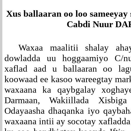
Xus ballaaran oo loo sameeyay
Cabdi Nuur 
Waxaa maalitii shalay aha
dowladda uu hoggaamiyo C/nu
xaflad aad u ballaaran oo lag
koowaad ee kasoo wareegtay marki
waxaana ka qaybgalay xoghay
Darmaan, Wakiillada Xisbiga
Odayaasha dhaqanka iyo qaybah
waxaana intii ay socotay xafladd