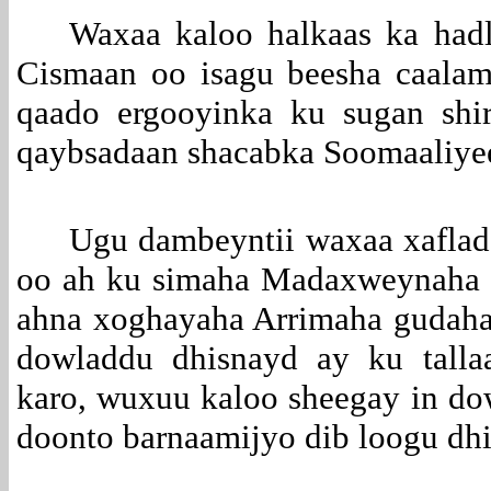
Waxaa kaloo halkaas ka had
Cismaan oo isagu beesha caalam
qaado ergooyinka ku sugan shi
qaybsadaan shacabka Soomaaliye
Ugu dambeyntii waxaa xaflad
oo ah ku simaha Madaxweynaha
ahna xoghayaha Arrimaha gudaha, 
dowladdu dhisnayd ay ku talla
karo, wuxuu kaloo sheegay in do
doonto barnaamijyo dib loogu dhi