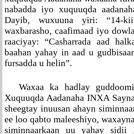
nabadda iyo xuquuqda aadanah
Dayib, wuxuuna yiri: “14-k
waxbarasho, caafimaad iyo dowlad
raaciyay: “Casharrada aad hal
baahan yahay in aad u gudbisaan
fursadda u helin”.
Waxaa ka hadlay guddoomi
Xuquuqda Aadanaha INXA Sayna
sheegtay inuusan ahayn siminnaa
ee loo qabto maleeshiyo, waxayna
siminnaarkaan uu yahay sidii 