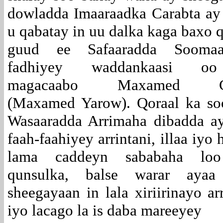
dowladda Imaaraadka Carabta ay
u qabatay in uu dalka kaga baxo 
guud ee Safaaradda Soomaa
fadhiyey waddankaasi o
magacaabo Maxamed C/q
(Maxamed Yarow). Qoraal ka so
Wasaaradda Arrimaha dibadda ay
faah-faahiyey arrintani, illaa iyo
lama caddeyn sababaha loo
qunsulka, balse warar aya
sheegayaan in lala xiriirinayo 
iyo lacago la is daba mareeyey