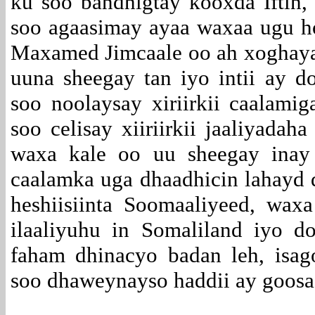
ku soo bandhigtay kooxda Iftin,
soo agaasimay ayaa waxaa ugu hor
Maxamed Jimcaale oo ah xoghay
uuna sheegay tan iyo intii ay 
soo noolaysay xiriirkii caalami
soo celisay xiiriirkii jaaliyada
waxa kale oo uu sheegay inay 
caalamka uga dhaadhicin lahayd d
heshiisiinta Soomaaliyeed, wax
ilaaliyuhu in Somaliland iyo 
faham dhinacyo badan leh, isa
soo dhaweynayso haddii ay goos