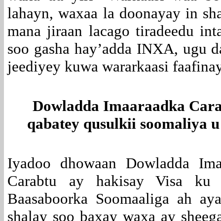
lahayn, waxaa la doonayay in sh
mana jiraan lacago tiradeedu int
soo gasha hay’adda INXA, ugu d
jeediyey kuwa wararkaasi faafina
Dowladda Imaaraadka Carab
qabatey qusulkii soomaliya 
Iyadoo dhowaan Dowladda Ima
Carabtu ay hakisay Visa ku 
Baasaboorka Soomaaliga ah aya
shalay soo baxay waxa ay sheeg