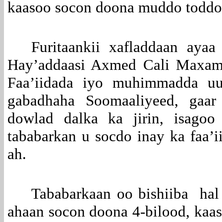
kaasoo socon doona muddo toddo
Furitaankii xafladdaan aya
Hay’addaasi Axmed Cali Maxame
Faa’iidada iyo muhimmadda uu
gabadhaha Soomaaliyeed, gaar
dowlad dalka ka jirin, isagoo
tababarkan u socdo inay ka faa’i
ah.
Tababarkaan oo bishiiba hal
ahaan socon doona 4-bilood, kaas