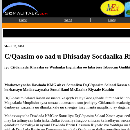
|
|
Home
Webs
Email
March 19, 2004
C/Qaasim oo aad u Dhisaday Socdaalka R
iyo Ciidamada Khaaska ee Wadanka Ingiriiska oo laba jeer Isbuucan Gudi
Madaxwaynaha Dowlada KMG ah ee Somaliya Dr,C/qaasim Salaad Xasan oo 
horkacayo Madaxwaynaha Somaliland Mr,Daahir Riyaale Kaahin
Dr,C/qaasim Salaad Xasan oo manta ka qeyb kalay Gabagabadii Siminaar Mudo
Magaalada Muqdisho ayaa waxaa uu amaan u soo jeediyay Ciidamada madaniga
danbeyay waxaana uu dhanka kale uu sheegay inay manta muqdisho ay daganaan
Madaxwaynaha Dowlada KMG ee Somaliya Dr,C/qaasim Salaad Xasan ayaa eedee
inay ka talinayaan kala jarka Dalka Somaliya isagoo arintaas ka hadlayaa waxa
qaabilsan Somaliya in aysanI Dowlada Britin Casumin Riyaale iyo Wafdiga uu
mid ah Dowlada Britin oo Damacsan inay kala Qeybiyaan dalka somaliya iyo 