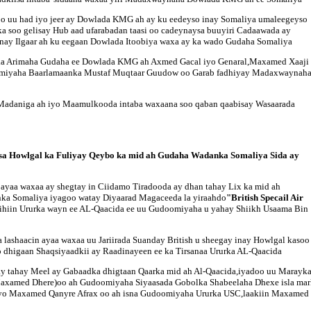
 oo uu had iyo jeer ay Dowlada KMG ah ay ku eedeyso inay Somaliya umaleegeyso
lka soo gelisay Hub aad ufarabadan taasi oo cadeynaysa buuyiri Cadaawada ay
inay Ilgaar ah ku eegaan Dowlada Itoobiya waxa ay ka wado Gudaha Somaliya
rka Arimaha Gudaha ee Dowlada KMG ah Axmed Gacal iyo Genaral,Maxamed Xaaji
omiyaha Baarlamaanka Mustaf Muqtaar Guudow oo Garab fadhiyay Madaxwaynah
 Madaniga ah iyo Maamulkooda intaba waxaana soo qaban qaabisay Wasaarada
isa Howlgal ka Fuliyay Qeybo ka mid ah Gudaha Wadanka Somaliya Sida ay
 ayaa waxaa ay shegtay in Ciidamo Tiradooda ay dhan tahay Lix ka mid ah
nka Somaliya iyagoo watay Diyaarad Magaceeda la yiraahdo
"British Specail Air
eeyihiin Ururka wayn ee AL-Qaacida ee uu Gudoomiyaha u yahay Shiikh Usaama Bin
sa lashaacin ayaa waxaa uu Jariirada Suanday British u sheegay inay Howlgal kaso
oo dhigaan Shaqsiyaadkii ay Raadinayeen ee ka Tirsanaa Ururka AL-Qaacida
y tahay Meel ay Gabaadka dhigtaan Qaarka mid ah Al-Qaacida,iyadoo uu Maraykan
axamed Dhere)oo ah Gudoomiyaha Siyaasada Gobolka Shabeelaha Dhexe isla mar
o Maxamed Qanyre Afrax oo ah isna Gudoomiyaha Ururka USC,laakiin Maxamed Qa