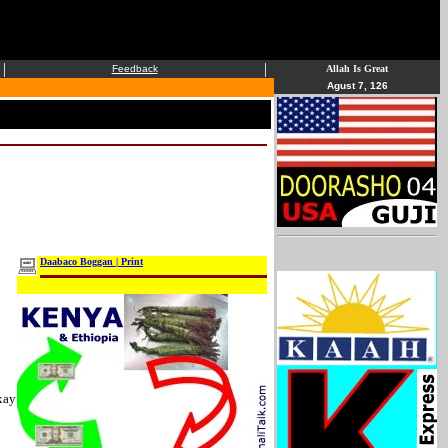
|
|
Feedback
Allah Is Great
Agust 7, 126
Daabaco Boggan | Print
xay