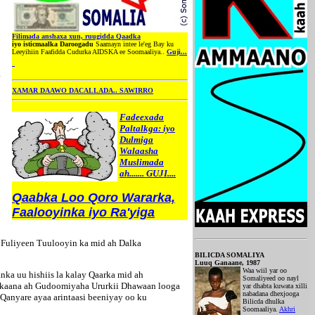
Filimada anshaxa xun, ruugidda Qaadka
iyo isticmaalka Daroogadu
Saamayn intee le'eg Bay ku
Leeyihiin Faafidda Cudurka AIDSKA ee Soomaaliya..
Guji...
a
XAMAR DAAWO DACALLADA.. SAWIRRO
Fadeexada
Paltalkga: iyo
Dulmiga
Walaasha
Muslimada
ah....... GUJI....
Qaabka Loo Qoro Wararka,
Faalooyinka iyo Ra'yiga
o Fuliyeen Tuulooyin ka mid ah Dalka
BILICDA SOMALIYA
Luuq Ganaane, 1987
Waa wiil yar oo
ka uu hishiis la kalay Qaarka mid ah
Somaliyeed oo nayl
kaana ah Gudoomiyaha Ururkii Dhawaan looga
yar dhabta kuwata xilli
nabadana dhexjooga
nyare ayaa arintaasi beeniyay oo ku
Bilicda dhulka
Soomaaliya.
Akhri