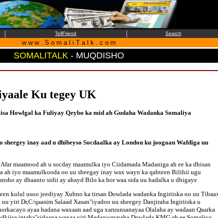
|
|
TellFriend
Search
w w w . S o m a l i T a l k . c o m
SOMALITALK
- MUQDISHO
iyaale Ku tegey UK
hiisa Howlgal ka Fuliyay Qeybo ka mid ah Gudaha Wadanka Somaliya
sheegey inay aad u dhibeyso Socdaalka ay London ku joogaan Wafdiga uu
 Afar maamood ah u socday maamulka iyo Ciidamada Madaniga ah ee ka dhisan
 ah iyo maamulkooda oo uu sheegay inay wax wayn ka qabteen Bilihii ugu
sho ay dhaanto sidii ay ahayd Bilo ka hor waa sida uu hadalka u dhigaye
n kulul usoo jeediyay Xubno ka tirsan Dowlada wadanka Ingiriiska oo uu Tibaa
a uu yiri Dr,C/qaasim Salaad Xasan"iyadoo uu sheegey Danjiraha Ingiriiska u
 horkacayo ayaa hadana waxaan aad uga xaruunsanayaa Olalaha ay wadaan Qaarka
dadkiisa intaba"sidaana waxaa yiri Madaxwaynaha Dowlada KMG ah ee Somaliya