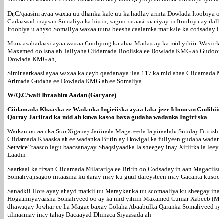
Dr,C/qaasim ayaa waxaa uu dhanka kale uu ka hadlay arinta Dowlada Itoobiya
Cadaawad inaysan Somaliya ka bixin,isagoo intaasi raaciyay in Itoobiya ay da
Itoobiya u ahyso Somaliya waxaa uuna beesha caalamka mar kale ka codsaday 
Munaasabadaasi ayaa waxaa Goobjoog ka ahaa Madax ay ka mid yihiin Wasii
Maxamed oo isna ah Taliyaha Ciidamada Booliska ee Dowlada KMG ah Gudo
Dowlada KMG ah,
Siminaarkaasi ayaa waxaa ka qeyb qaadanaya ilaa 117 ka mid ahaa Ciidamada
Arimada Gudaha ee Dowlada KMG ah ee Somaliya
W/Q.C/wali Ibraahim Aadan (Garyare)
Ciidamada Khaaska ee Wadanka Ingiriiska ayaa laba jeer Isbuucan Gudihi
Qortay Jariirad ka mid ah kuwa kasoo baxa gudaha wadanka Ingiriiska
Warkan oo aan ka Soo Xiganay Jariirada Magaceeda la yiraahdo Sunday British
Ciidamada Khaaska ah ee wadanka Britin ay Howlgal ka fuliyeen gudaha wada
Service"
taasoo lagu baacsanayay Shaqsiyaadka la sheegey inay Xiriirka la l
Laadin
Saarkaal ka tirsan Ciidamada Milatariga ee Britin oo Codsaday in aan Magacii
Somaliya,isagoo intaasina ku daray inay ku guul dareysteen inay Gacanta kus
Sanadkii Hore ayay ahayd markii uu Maraykanka uu soomaaliya ku sheegay ina
Hogaamiyayaasha Somaliyeed oo ay ka mid yihiin Maxamed Cumar Xabeeb (M
dhawaqay Jowhar ee La Magac baxay Golaha Abaabulka Qaranka Somaliyeed iy
tilmaamay inay tahay Dacaayad Dhinaca Siyaasada ah