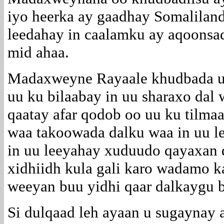
iyo heerka ay gaadhay Somaliland
leedahay in caalamku ay aqoonsad
mid ahaa.
Madaxweyne Rayaale khudbada uu
uu ku bilaabay in uu sharaxo dal
qaatay afar qodob oo uu ku tilma
waa takoowada dalku waa in uu l
in uu leeyahay xuduudo qayaxan
xidhiidh kula gali karo wadamo k
weeyan buu yidhi qaar dalkaygu 
Si dulqaad leh ayaan u sugaynay 