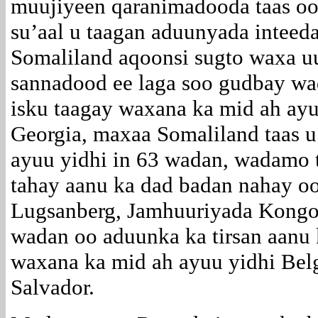
muujiyeen qaranimadooda taas oo
su’aal u taagan aduunyada inteeda
Somaliland aqoonsi sugto waxa uu
sannadood ee laga soo gudbay w
isku taagay waxana ka mid ah ayu
Georgia, maxaa Somaliland taas u
ayuu yidhi in 63 wadan, wadamo 
tahay aanu ka dad badan nahay oo
Lugsanberg, Jamhuuriyada Kongo,
wadan oo aduunka ka tirsan aanu
waxana ka mid ah ayuu yidhi Belg
Salvador.