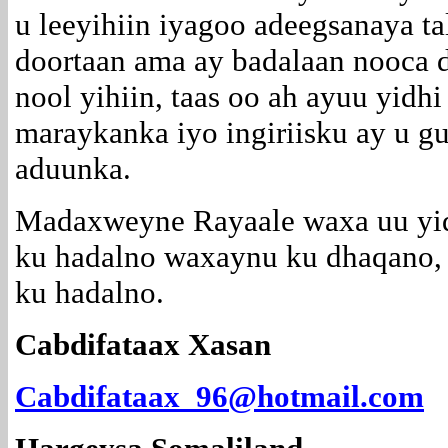
u leeyihiin iyagoo adeegsanaya ta
doortaan ama ay badalaan nooca 
nool yihiin, taas oo ah ayuu yidh
maraykanka iyo ingiriisku ay u g
aduunka.
Madaxweyne Rayaale waxa uu yid
ku hadalno waxaynu ku dhaqano,
ku hadalno.
Cabdifataax Xasan
Cabdifataax_96@hotmail.com