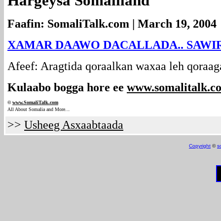
Hargeysa Somaliland
Faafin: SomaliTalk.com | March 19, 2004
XAMAR DAAWO DACALLADA.. SAWI
Afeef: Aragtida qoraalkan waxaa leh qoraag
Kulaabo bogga hore ee
www.somalitalk.c
©
www.Somali
Talk.com
.
All About Somalia and More..
>>
Usheeg Asxaabtaada
Copyright
©
s