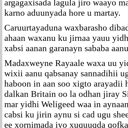
argagaxisada lagula jiro waayo 
karno aduunyada hore u martay.
Caruurtayaduna waxbarasho dibad
ahaan waxanu ku jirnaa yauu yi
xabsi aanan garanayn sababa aanu
Madaxweyne Rayaale waxa uu yid
wixii aanu qabsanay sannadihii 
haboon in aan soo xigto arayadii
dalkan Britain oo la odhan jiray 
mar yidhi Weligeed waa in aynaa
cabsi ku jirin aynu si cad ugu s
ee xornimada iyo xuquuqda qofka