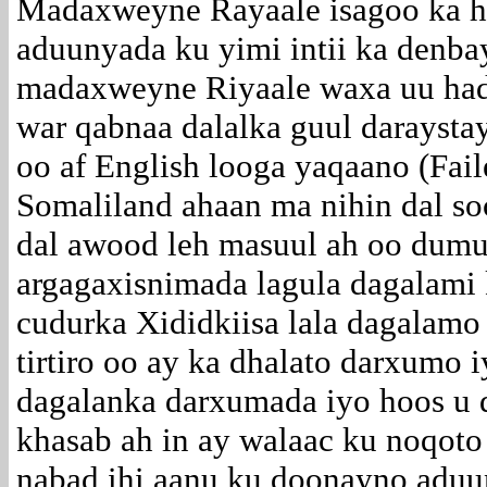
Madaxweyne Rayaale isagoo ka ha
aduunyada ku yimi intii ka denb
madaxweyne Riyaale waxa uu hada
war qabnaa dalalka guul darayst
oo af English looga yaqaano (Fail
Somaliland ahaan ma nihin dal 
dal awood leh masuul ah oo dumu
argagaxisnimada lagula dagalami
cudurka Xididkiisa lala dagalamo
tirtiro oo ay ka dhalato darxumo 
dagalanka darxumada iyo hoos u 
khasab ah in ay walaac ku noqoto
nabad ihi aanu ku doonayno aduu