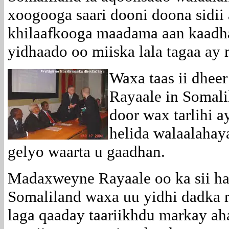
xoogooga saari dooni doona sidii 
khilaafkooga maadama aan kaadh
yidhaado oo miiska lala tagaa ay
Waxa taas ii dhee
Rayaale in Somali
door wax tarlihi a
helida walaalahay
gelyo waarta u gaadhan.
Madaxweyne Rayaale oo ka sii h
Somaliland waxa uu yidhi dadka r
laga qaaday taariikhdu markay a