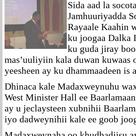
Sida aad la soc
Jamhuuriyadda S
Rayaale Kaahin 
ku joogaa Dalka In
ku guda jiray bo
mas’uuliyiin kala duwan kuwaas 
yeesheen ay ku dhammaadeen is a
Dhinaca kale Madaxweynuhu waxa
West Minister Hall ee Baarlamaan
ay u jeclaysteen xubnihii Baarla
iyo dadweynihii kale ee goob joo
Madaxweynaha oo khudbadiisu ay