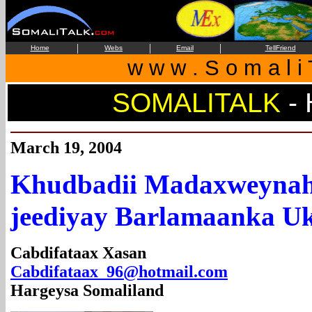
|
|
|
Home
Webs
Email
TellFriend
w w w . S o m a l i 
SOMALITALK
-
March 19, 2004
Khudbadii Madaxweynaha
jeediyay Barlamaanka U
Cabdifataax Xasan
Cabdifataax_96@hotmail.com
Hargeysa Somaliland