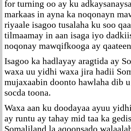
for turning oo ay ku adkaysanays
markaas in ayna ka noqonayn ma
riyaale isagoo tusalaha ku soo q
tilmaamay in aan isaga iyo dadkii
noqonay mawqifkooga ay qaateen
Isagoo ka hadlayay aragtida ay S
waxa uu yidhi waxa jira hadii So
mujaxaabin doonto hawlaha dib u
socda toona.
Waxa aan ku doodayaa ayuu yidh
ay runtu ay tahay mid taa ka gedi
Somaliland la aqoonsado walaala