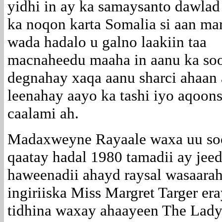
yidhi in ay ka samaysanto dawlad
ka noqon karta Somalia si aan ma
wada hadalo u galno laakiin taa
macnaheedu maaha in aanu ka so
degnahay xaqa aanu sharci ahaan
leenahay aayo ka tashi iyo aqoons
caalami ah.
Madaxweyne Rayaale waxa uu so
qaatay hadal 1980 tamadii ay jeed
haweenadii ahayd raysal wasaarah
ingiriiska Miss Margret Targer era
tidhina waxay ahaayeen The Lady 