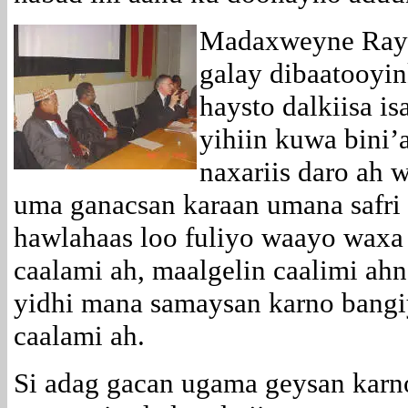
Madaxweyne Raya
galay dibaatooyin
haysto dalkiisa i
yihiin kuwa bini
naxariis daro ah 
uma ganacsan karaan umana safri 
hawlahaas loo fuliyo waayo waxa
caalami ah, maalgelin caalimi ah
yidhi mana samaysan karno bangi
caalami ah.
Si adag gacan ugama geysan karn