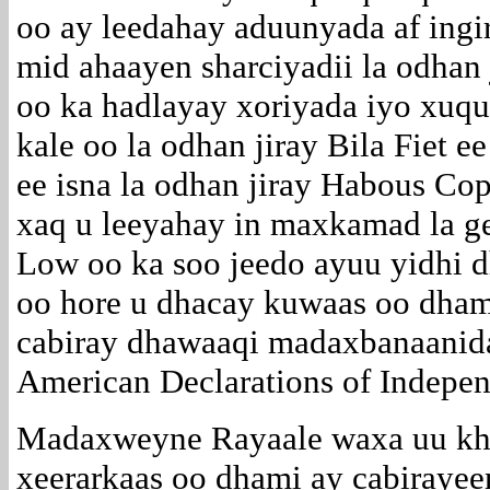
oo ay leedahay aduunyada af ingir
mid ahaayen sharciyadii la odhan
oo ka hadlayay xoriyada iyo xuqu
kale oo la odhan jiray Bila Fiet e
ee isna la odhan jiray Habous Co
xaq u leeyahay in maxkamad la 
Low oo ka soo jeedo ayuu yidhi 
oo hore u dhacay kuwaas oo dham
cabiray dhawaaqi madaxbanaanid
American Declarations of Indepe
Madaxweyne Rayaale waxa uu khu
xeerarkaas oo dhami ay cabiraye