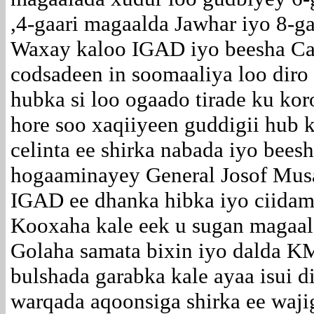
,4-gaari magaalda Jawhar iyo 8-g
Waxay kaloo IGAD iyo beesha Ca
codsadeen in soomaaliya loo diro 
hubka si loo ogaado tirade ku kor
hore soo xaqiiyeen guddigii hub k
celinta ee shirka nabada iyo bees
hogaaminayey General Josof Musa
IGAD ee dhanka hibka iyo ciidam
Kooxaha kale eek u sugan magaald
Golaha samata bixin iyo dalda K
bulshada garabka kale ayaa isui d
warqada aqoonsiga shirka ee waji