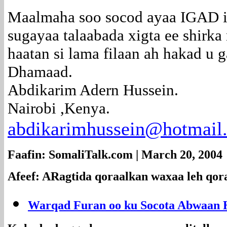
Maalmaha soo socod ayaa IGAD i
sugayaa talaabada xigta ee shirk
haatan si lama filaan ah hakad u g
Dhamaad.
Abdikarim Adern Hussein.
Nairobi ,Kenya.
abdikarimhussein@hotmail
Faafin: SomaliTalk.com | March 20, 2004
Afeef: ARagtida qoraalkan waxaa leh qor
Warqad Furan oo ku Socota Abwaan H