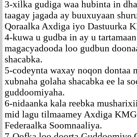
3-xilka gudiga waa hubinta in dh
taagay jagada ay buuxuyaan shur
Qoraalka Axdiga iyo Dastuurka 
4-kuwa u gudba in ay u tartamaa
magacyadooda loo gudbun doona
shacabka.
5-codeynta waxay noqon dontaa m
xubnaha golaha shacabka ee la so
guddoomiyaha.
6-nidaanka kala reebka musharix
mid lagu tilmaamey Axdiga KMG
Federaalka Soomnaaliya.
7-Qofka loo doorta Guddoomiye 