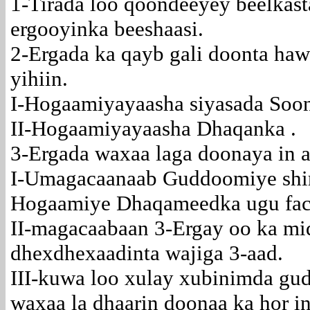
1-Tirada loo qoondeeyey beelkas
ergooyinka beeshaasi.
2-Ergada ka qayb gali doonta ha
yihiin.
I-Hogaamiyayaasha siyasada Soo
II-Hogaamiyayaasha Dhaqanka .
3-Ergada waxaa laga doonaya in a
I-Umagacaanaab Guddoomiye shi
Hogaamiye Dhaqameedka ugu fac
II-magacaabaan 3-Ergay oo ka mi
dhexdhexaadinta wajiga 3-aad.
III-kuwa loo xulay xubinimda gu
waxaa la dhaarin doonaa ka hor in