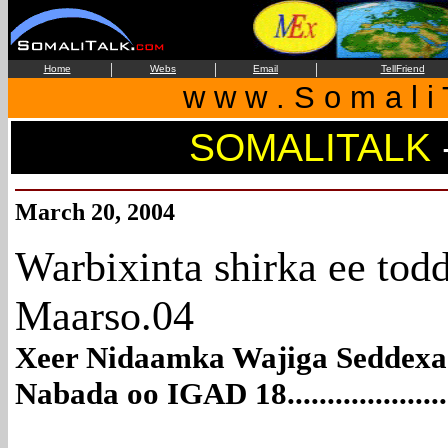
|
|
|
Home
Webs
Email
TellFriend
w w w . S o m a l i 
SOMALITALK
March 20, 2004
Warbixinta shirka ee tod
Maarso.04
Xeer Nidaamka Wajiga Seddexa
Nabada oo IGAD 18.....................