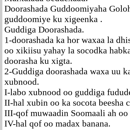
Doorashada Guddoomiyaha Goloh
guddoomiye ku xigeenka .
Guddiga Doorashada.
1-doorashada ka hor waxaa la dhi
oo xikiisu yahay la socodka habk
doorasha ku xigta.
2-Guddiga doorashada waxa uu k
xubnood.
I-labo xubnood oo guddiga fudu
II-hal xubin oo ka socota beesha 
III-qof muwaadin Soomaali ah oo 
IV-hal qof oo madax banana.