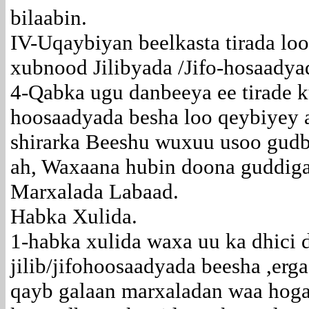
bilaabin.
IV-Uqaybiyan beelkasta tirada lo
xubnood Jilibyada /Jifo-hosaadya
4-Qabka ugu danbeeya ee tirade ku
hoosaadyada besha loo qeybiyey
shirarka Beeshu wuxuu usoo gud
ah, Waxaana hubin doona guddig
Marxalada Labaad.
Habka Xulida.
1-habka xulida waxa uu ka dhici 
jilib/jifohoosaadyada beesha ,erga
qayb galaan marxaladan waa hoga