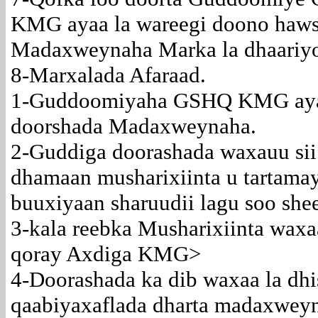
KMG ayaa la wareegi doono haw
Madaxweynaha Marka la dhaariyo
8-Marxalada Afaraad.
1-Guddoomiyaha GSHQ KMG aya
doorshada Madaxweynaha.
2-Guddiga doorashada waxauu sii
dhamaan musharixiinta u tartama
buuxiyaan sharuudii lagu soo sh
3-kala reebka Musharixiinta waxa
qoray Axdiga KMG>
4-Doorashada ka dib waxaa la dhi
qaabiyaxaflada dharta madaxweyn