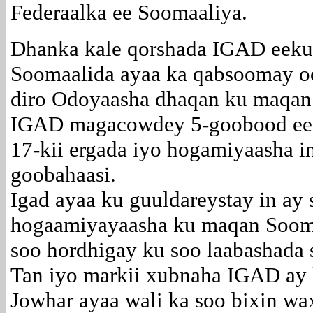
Federaalka ee Soomaaliya.
Dhanka kale qorshada IGAD eeku
Soomaalida ayaa ka qabsoomay oo
diro Odoyaasha dhaqan ku maqan
IGAD magacowdey 5-goobood ee 
17-kii ergada iyo hogamiyaasha i
goobahaasi.
Igad ayaa ku guuldareystay in ay 
hogaamiyayaasha ku maqan Soom
soo hordhigay ku soo laabashada 
Tan iyo markii xubnaha IGAD ay 
Jowhar ayaa wali ka soo bixin wa