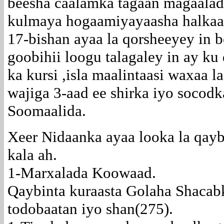
beesha caalamka tagaan magaalad
kulmaya hogaamiyayaasha halkaas
17-bishan ayaa la qorsheeyey in 
goobihii loogu talagaley in ay ku
ka kursi ,isla maalintaasi waxaa l
wajiga 3-aad ee shirka iyo socod
Soomaalida.
Xeer Nidaanka ayaa looka la qay
kala ah.
1-Marxalada Koowaad.
Qaybinta kuraasta Golaha Shacabk
todobaatan iyo shan(275).