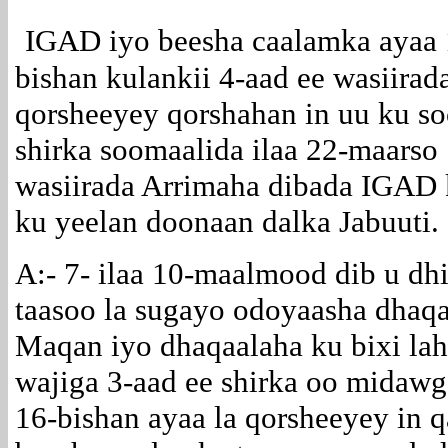
IGAD iyo beesha caalamka ayaa 
bishan kulankii 4-aad ee wasiirad
qorsheeyey qorshahan in uu ku s
shirka soomaalida ilaa 22-maarso
wasiirada Arrimaha dibada IGAD 
ku yeelan doonaan dalka Jabuuti.
A:- 7- ilaa 10-maalmood dib u dh
taasoo la sugayo odoyaasha dhaq
Maqan iyo dhaqaalaha ku bixi la
wajiga 3-aad ee shirka oo midawg
16-bishan ayaa la qorsheeyey in q