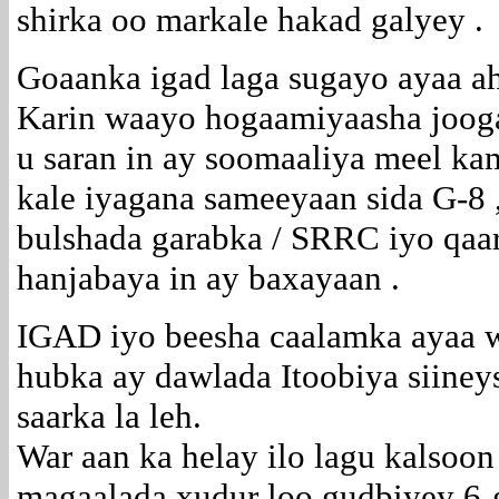
shirka oo markale hakad galyey .
Goaanka igad laga sugayo ayaa a
Karin waayo hogaamiyaasha jooga
u saran in ay soomaaliya meel ka
kale iyagana sameeyaan sida G-8 
bulshada garabka / SRRC iyo qaa
hanjabaya in ay baxayaan .
IGAD iyo beesha caalamka ayaa w
hubka ay dawlada Itoobiya siine
saarka la leh.
War aan ka helay ilo lagu kalsoo
magaalada xudur loo gudbiyey 6-g