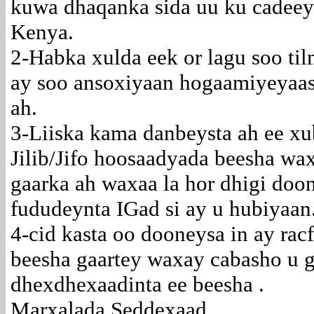
kuwa dhaqanka sida uu ku cadeeye
Kenya.
2-Habka xulda eek or lagu soo t
ay soo ansoxiyaan hogaamiyeyaas
ah.
3-Liiska kama danbeysta ah ee x
Jilib/Jifo hoosaadyada beesha wa
gaarka ah waxaa la hor dhigi doo
fududeynta IGad si ay u hubiyaan
4-cid kasta oo dooneysa in ay ra
beesha gaartey waxay cabasho u 
dhexdhexaadinta ee beesha .
Marxalada Seddexaad.