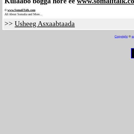
Kulaabo bogga hore ee
www.somalitalk.c
©
www.Somali
Talk.com
.
All About Somalia and More..
>>
Usheeg Asxaabtaada
Copyright
©
s