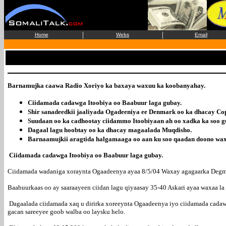
|
|
Home
Webs
Email
Barnamujka caawa Radio Xoriyo ka baxaya waxuu ka koobanyahay.
Ciidamada cadawga Itoobiya oo Baabuur laga gubay.
Shir sanadeedkii jaaliyada Ogadeeniya ee Denmark oo ka dhacay C
Suudaan oo ka cadhootay ciidammo Itoobiyaan ah oo xadka ka soo g
Dagaal lagu hoobtay oo ka dhacay magaalada Muqdisho.
Barnaamujkii aragtida halgamaaga oo aan ku soo qaadan doono wax 
Ciidamada cadawga Itoobiya oo Baabuur laga gubay.
Ciidamada wadaniga xoraynta Ogaadeenya ayaa 8/5/04 Waxay agagaarka Degmad
Baabuurkaas oo ay saaraayeen ciidan lagu qiyaasay 35-40 Askari ayaa waxaa la 
Dagaalada ciidamada xaq u dirirka xoreeynta Ogaadeenya iyo ciidamada cadaw
gacan sareeyee goob walba oo laysku helo.