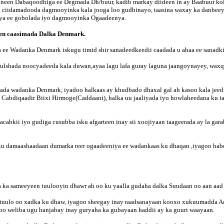
aaneen Dabaqoodhiga ee Degmada Dh/buur, kadib markay diideen in ay Baabuur ko
ka ciidamadooda dagmooyinka kala jooga loo gudbinayo, taasina waxay ka danbee
iya ee gobolada iyo dagmooyinka Ogaadeenya.
gen caasimada Dalka Denmark.
ee Wadanka Denmark iskugu timid shir sanadeedkeedii caadada u ahaa ee sanadkii
 bulshada noocyadeeda kala duwan,ayaa lagu lafa guray laguna jaangoynayey, waxq
olada wadanka Denmark, iyadoo halkaas ay khudbado dhaxal gal ah kasoo kala je
Cabdiqaadir Biixi Hirmoge(Caddaani), halka uu jaaliyada iyo howlaheedana ku 
cabkii iyo gudiga cusubba isku afgarteen inay sii xoojiyaan taageerada ay la gar
 ku damaashaadaan dumarka reer ogaadeeniya ee wadankaas ku dhaqan ,iyagoo hab
ka sameeyeen tuulooyin dhawr ah oo ku yaalla gudaha dalka Suudaan oo aan aad
tuulo oo xadka ku dhaw, iyagoo sheegay inay raadsanayaan kooxo xukuumadda Ad
goo weliba ugu hanjabay inay guryaha ka gubayaan haddii ay ka guuri waayaan.