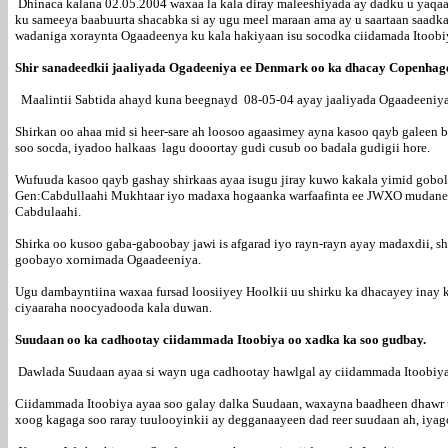
Dhinaca kalana 02.05.2004 waxaa la kala diray maleeshiyada ay dadku u yaq
ku sameeya baabuurta shacabka si ay ugu meel maraan ama ay u saartaan saad
wadaniga xoraynta Ogaadeenya ku kala hakiyaan isu socodka ciidamada Itoob
Shir sanadeedkii jaaliyada Ogadeeniya ee Denmark oo ka dhacay Copenha
Maalintii Sabtida ahayd kuna beegnayd 08-05-04 ayay jaaliyada Ogaadeeniya 
Shirkan oo ahaa mid si heer-sare ah loosoo agaasimey ayna kasoo qayb galeen
soo socda, iyadoo halkaas lagu dooortay gudi cusub oo badala gudigii hore.
Wufuuda kasoo qayb gashay shirkaas ayaa isugu jiray kuwo kakala yimid gob
Gen:Cabdullaahi Mukhtaar iyo madaxa hogaanka warfaafinta ee JWXO mudane 
Cabdulaahi.
Shirka oo kusoo gaba-gaboobay jawi is afgarad iyo rayn-rayn ayay madaxdii, sha
goobayo xornimada Ogaadeeniya.
Ugu dambayntiina waxaa fursad loosiiyey Hoolkii uu shirku ka dhacayey inay
ciyaaraha noocyadooda kala duwan.
Suudaan oo ka cadhootay ciidammada Itoobiya oo xadka ka soo gudbay.
Dawlada Suudaan ayaa si wayn uga cadhootay hawlgal ay ciidammada Itoobiya 
Ciidammada Itoobiya ayaa soo galay dalka Suudaan, waxayna baadheen dhawr 
xoog kagaga soo raray tuulooyinkii ay degganaayeen dad reer suudaan ah, iya