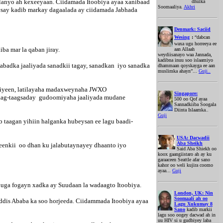
lanyo ah kexeeyaan. Ciidamada Itoobiya ayaa xanibaad
dhulka
Soomaaliya.
Akhri
ysay kadib markay dagaalada ay ciidamada Jabhada
Denmark: Saciid
Wesing
:
“dabcan
waxa ugu horreeya ee
ba mar la qaban jiray.
aan Allaah
weydiisanayo waa Jannada,
kadibna inuu soo islaamiyo
abadka jaaliyada sanadkii tagay, sanadkan iyo sanadka
dhammaan qoyskayga ee aan
muslimka ahayn”...
Guji..
ediyeen, latilayaha madaxweynaha JWXO
Singapore:
taag-taagsaday gudoomiyaha jaaliyada mudane
500 oo Qof ayaa
Sannadkiiba Soogala
Diinta Islaamka..
Guji
ab taagan yihiin halganka hubeysan ee lagu baadi-
USA: Dacwadii
Aba Sheikh
eenkii oo dhan ku jalabutaynayey dhaanto iyo
Said Aba Shiekh oo
koox gaangiistaro ah ay ku
garaaceen Seattle afar sano
kahor oo weli kujira coomo
ayaa...
Guji
 uga fogayn xadka ay Suudaan la wadaagto Itoobiya.
London, UK: Nin
Soomaali ah oo
dis Ababa ka soo horjeeda. Ciidammada Itoobiya ayaa
Lagu Xukumay 8
Sano
kadib markii
lagu soo oogey dacwad ah in
uu HIV si u gudbiyey laba