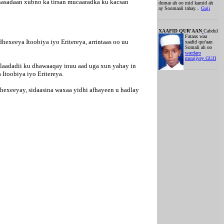
hasadaan xubno ka tirsan mucaaradka ku kacsan
dumar ah oo mid kamid ah
ay Soomaali tahay...
Guji
XAAFID QUR'AAN
Cabdul
Fataax waa
eeya Itoobiya iyo Eritereya, arrintaas oo uu
xaafid qur'aan
Somali ah oo
wacdaro
muujiyey GUJI
alaadadii ku dhawaaqay inuu aad uga xun yahay in
Itoobiya iyo Eritereya.
dhexeeyay, sidaasina waxaa yidhi afhayeen u hadlay