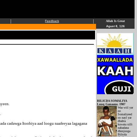
|
|
Feedback
Allah Is Great
Agust 8, 126
BILICDA SOMALIYA
ayeen.
Luuq Ganaane, 1987
Waa wiil yar
oo
.
Somaliyeed
oo nayl yar
dhabta
bada cadawga Itoobiya aad loogu naafeeyaa lagagana
kuwata xilli
nabadana
dhexjooga
Bilicda