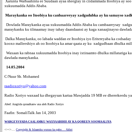
Xarunta Warbaahinta ee Suudaan ayaa sheegtay in ciidammada Itoobiya ay soo 
xukuumadda Addis Ababa.
Maraykanka oo Itoobiya ku canbaareeyay xadgudubka ay ku samayso xadk
Dowlada Maraykanka ayaa xukuumadda Addis Ababa ku cambaareysay xadgudubk
maraykanku ku tilmaamay inay tahay daandaansi ay kaga xanaajinayso dawlada
Dalka Maraykanka, oo labada waddan ee Itoobiya iyo Eritereyaba ka codsaday 
kooxo malleeshiyo ah oo Itoobiya ka amar qaata ay ku xadgudbaan dhulka mill
Waxaan ka rabnaa xukuumadda Itoobiya inay ixtiraamto dhulka millatariga ka c
dawlada maraykanka.
14.05.2004
C/Nuur Sh. Mohamed
raadioxoriyo@yahoo.com
Radio Xoriyo waxaad ka dhegaysan kartaa Mawjadda 19 MB ee dhererkeedu y
Afeef: Aragtida qoraalkanw axa aleh Radio Xoriyo
Faafin: SomaliTalk Jan 14, 2003
WARGEYSYADA CAALAMKU WAXYAABIHII AY KA QOREEN SOOMAALIYA
<><>
....
Copyright & Islaamku wuxuu ka qabo.... Akhri