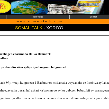
|
|
TellFriend
Search
w w w . s o m a l i t a l k . c o m
SOMALITALK
-
XORIYO
openhagen caasimada Dalka Denmark.
udbay.
yaabo idin xiisa galiya iyo Suugaan halgameed.
a Wiji-waaji ku gubeen 1 Baabuur oo ciidamada wayaanaha ee Itoobiya ay laha
sheegayaa in uusan hal askari ka baxsan oo ay ku gubteen babuurkii ay saaraayeen
ga Itoobiya dhex mara oo intooda badan u dhaca hab dhuumaalaysi ah ayaa ciida