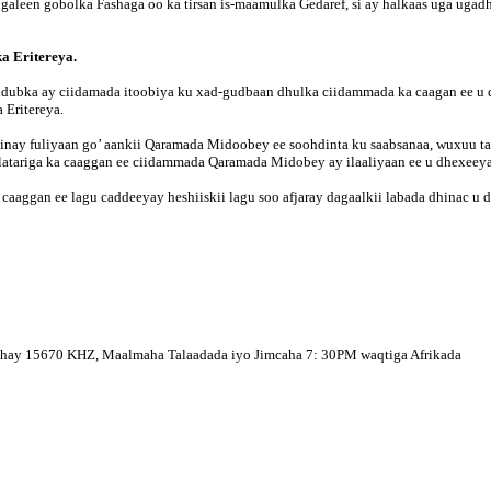
galeen gobolka Fashaga oo ka tirsan is-maamulka Gedaref, si ay halkaas uga ugad
a Eritereya.
a ay ciidamada itoobiya ku xad-gudbaan dhulka ciidammada ka caagan ee u dhex
 Eritereya.
inay fuliyaan go’ aankii Qaramada Midoobey ee soohdinta ku saabsanaa, wuxuu t
atariga ka caaggan ee ciidammada Qaramada Midobey ay ilaaliyaan ee u dhexeeya 
aaggan ee lagu caddeeyay heshiiskii lagu soo afjaray dagaalkii labada dhinac u 
ahay 15670 KHZ, Maalmaha Talaadada iyo Jimcaha 7: 30PM waqtiga Afrikada