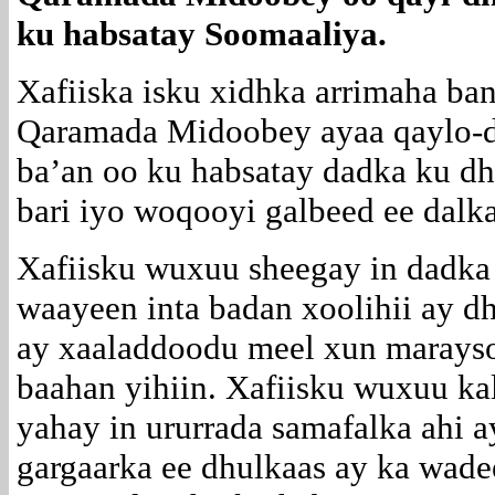
ku habsatay Soomaaliya.
Xafiiska isku xidhka arrimaha b
Qaramada Midoobey ayaa qaylo-d
ba’an oo ku habsatay dadka ku d
bari iyo woqooyi galbeed ee dalk
Xafiisku wuxuu sheegay in dadka
waayeen inta badan xoolihii ay dh
ay xaaladdoodu meel xun marays
baahan yihiin. Xafiisku wuxuu ka
yahay in ururrada samafalka ahi a
gargaarka ee dhulkaas ay ka wade