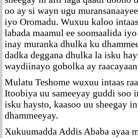
oo ay si wayn ugu muransanaaye
iyo Oromadu. Wuxuu kaloo intaas 
labada maamul ee soomaalida iyo
inay muranka dhulka ku dhammee
dadka deggana dhulka la isku hays
waydiinayo gobolka ay raacayaan
Mulatu Teshome wuxuu intaas raa
Itoobiya uu sameeyay guddi soo i
isku haysto, kaasoo uu sheegay i
dhammeeyay.
Xukuumadda Addis Ababa ayaa mar