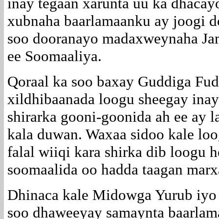
inay tegaan xarunta uu ka dhacay
xubnaha baarlamaanku ay joogi do
soo dooranayo madaxweynaha Jam
ee Soomaaliya.
Qoraal ka soo baxay Guddiga Fu
xildhibaanada loogu sheegay inay
shirarka gooni-goonida ah ee ay 
kala duwan. Waxaa sidoo kale loo
falal wiiqi kara shirka dib loogu 
soomaalida oo hadda taagan marx
Dhinaca kale Midowga Yurub iyo
soo dhaweeyay samaynta baarlam