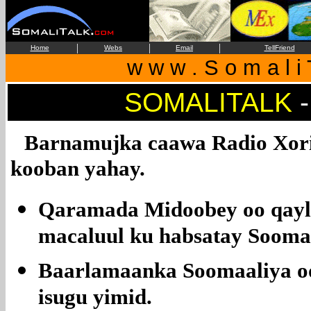
|
|
|
Home
Webs
Email
TellFriend
w w w . S o m a l i 
SOMALITALK
-
Barnamujka caawa Radio Xori
kooban yahay.
Qaramada Midoobey oo qayl-
macaluul ku habsatay Sooma
Baarlamaanka Soomaaliya oo
isugu yimid.