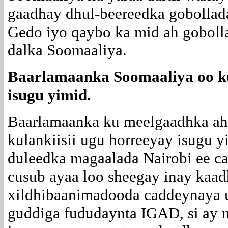
gaadhay dhul-beereedka gobolla
Gedo iyo qaybo ka mid ah gobolla
dalka Soomaaliya.
Baarlamaanka Soomaaliya oo ku
isugu yimid.
Baarlamaanka ku meelgaadhka ah
kulankiisii ugu horreeyay isugu 
duleedka magaalada Nairobi ee ca
cusub ayaa loo sheegay inay kaa
xildhibaanimadooda caddeynaya u
guddiga fududaynta IGAD, si ay 