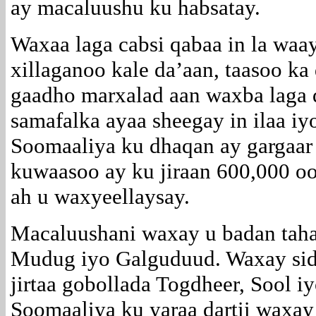
ay macaluushu ku habsatay.
Waxaa laga cabsi qabaa in la waay
xillaganoo kale da’aan, taasoo ka
gaadho marxalad aan waxba laga 
samafalka ayaa sheegay in ilaa iy
Soomaaliya ku dhaqan ay gargaar 
kuwaasoo ay ku jiraan 600,000 oo
ah u waxyeellaysay.
Macaluushani waxay u badan taha
Mudug iyo Galguduud. Waxay sid
jirtaa gobollada Togdheer, Sool 
Soomaaliya ku yaraa dartii waxay