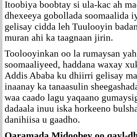
Itoobiya boobtay si ula-kac ah m
dhexeeya gobollada soomaalida i
gelisay cidda leh Tuulooyin bada
muran ahi ka taagnaan jirin.
Toolooyinkan oo la rumaysan yaha
soomaaliyeed, haddana waxay xu
Addis Ababa ku dhiirri gelisay m
inaanay ka tanaasulin sheegashada
waa caado lagu yaqaano gumaysig
dadaala inuu iska horkeeno bulsh
danihiisa u gaadho.
Qaramada Midoobey oo qayl-dh