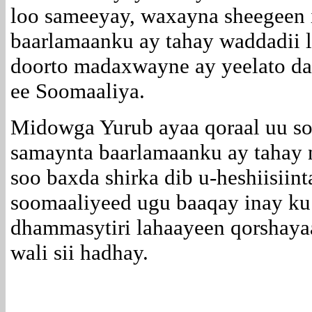
loo sameeyay, waxayna sheegeen 
baarlamaanku ay tahay waddadii l
doorto madaxwayne ay yeelato d
ee Soomaaliya.
Midowga Yurub ayaa qoraal uu so
samaynta baarlamaanku ay tahay na
soo baxda shirka dib u-heshiisiin
soomaaliyeed ugu baaqay inay ku 
dhammasytiri lahaayeen qorshayaa
wali sii hadhay.