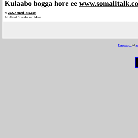
Kulaabo bogga hore ee
www.somalitalk.c
©
www.Somali
Talk.com
.
All About Somalia and More..
Copyright
©
s