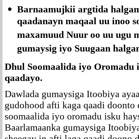
Barnaamujkii argtida halga
qaadanayn maqaal uu inoo s
maxamuud Nuur oo uu ugu 
gumaysig iyo Suugaan halga
Dhul Soomaalida iyo Oromadu is
qaadayo.
Dawlada gumaysiga Itoobiya ayaa
gudohood afti kaga qaadi doonto 
soomaalida iyo oromadu isku ha
Baarlamaanka gumaysiga Itoobiy
sheegay in afti laga qaadi doono