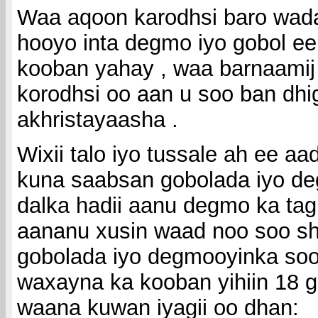
Waa aqoon karodhsi baro wa
hooyo inta degmo iyo gobol ee
kooban yahay , waa barnaamij
korodhsi oo aan u soo ban dh
akhristayaasha .
Wixii talo iyo tussale ah ee a
kuna saabsan gobolada iyo d
dalka hadii aanu degmo ka ta
aananu xusin waad noo soo she
gobolada iyo degmooyinka soom
waxayna ka kooban yihiin 18 g
waana kuwan iyagii oo dhan: