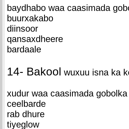
baydhabo waa caasimada gob
buurxakabo
diinsoor
qansaxdheere
bardaale
14- Bakool
wuxuu isna ka 
xudur waa caasimada gobolk
ceelbarde
rab dhure
tiyeglow