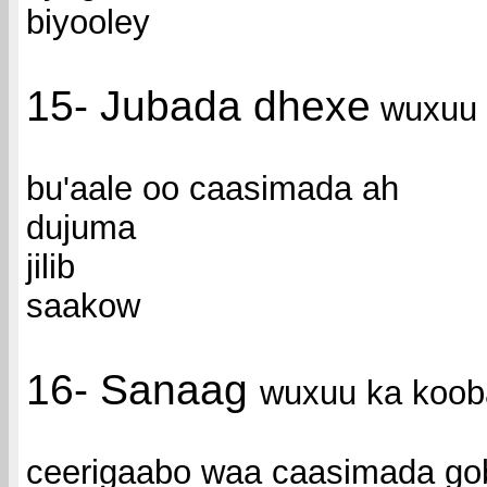
biyooley
15- Jubada dhexe
wuxuu 
bu'aale oo caasimada ah
dujuma
jilib
saakow
16- Sanaag
wuxuu ka koob
ceerigaabo waa caasimada go