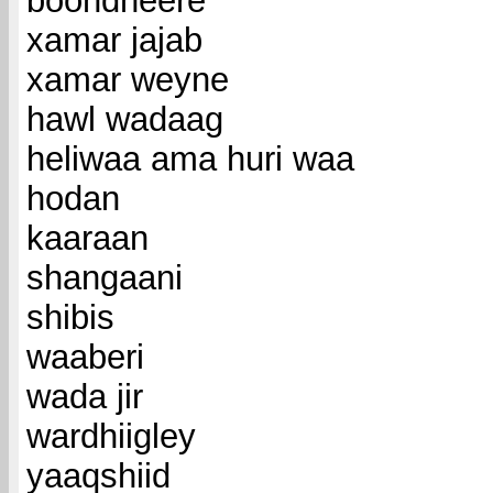
boondheere
xamar jajab
xamar weyne
hawl wadaag
heliwaa ama huri waa
hodan
kaaraan
shangaani
shibis
waaberi
wada jir
wardhiigley
yaaqshiid