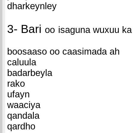
dharkeynley
3- Bari
oo
isaguna wuxuu ka
boosaaso oo caasimada ah
caluula
badarbeyla
rako
ufayn
waaciya
qandala
qardho