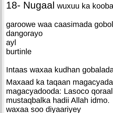
18- Nugaal
wuxuu ka kooba
garoowe waa caasimada gobo
dangorayo
ayl
burtinle
Intaas waxaa kudhan gobalad
Maxaad ka taqaan magacyada j
magacyadooda: Lasoco qoraal
mustaqbalka hadii Allah idmo.
waxaa soo diyaariyey