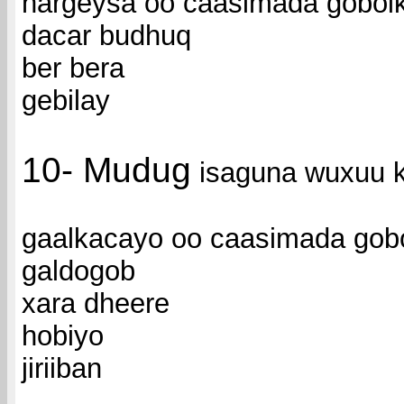
hargeysa oo caasimada gobol
dacar budhuq
ber bera
gebilay
10- Mudug
isaguna wuxuu 
gaalkacayo oo caasimada gob
galdogob
xara dheere
hobiyo
jiriiban