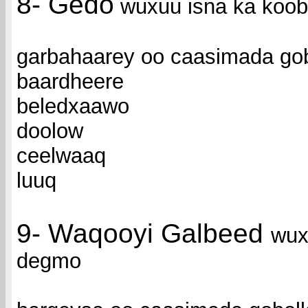
8- Gedo
wuxuu isna ka koob
garbahaarey oo caasimada go
baardheere
beledxaawo
doolow
ceelwaaq
luuq
9- Waqooyi Galbeed
wux
degmo