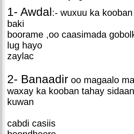
1- Awdal
:- wuxuu ka kooban
baki
boorame ,oo caasimada gobol
lug hayo
zaylac
2- Banaadir
oo magaalo ma
waxay ka kooban tahay sidaa
kuwan
cabdi casiis