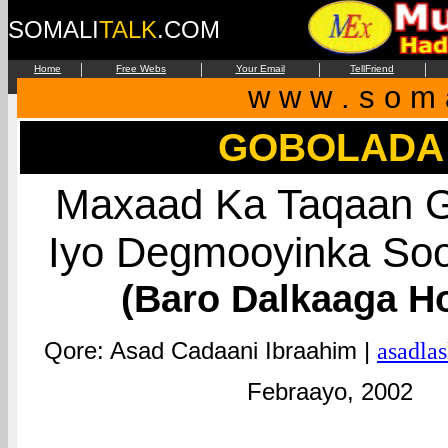
SOMALI
TALK
.COM
|
|
|
|
Home
Free Webs
Your Email
TellFriend
w w w . s o m a 
GOBOLAD
Maxaad Ka Taqaan 
Iyo Degmooyinka So
(Baro Dalkaaga H
Qore: Asad Cadaani Ibraahim |
asadla
Febraayo, 2002