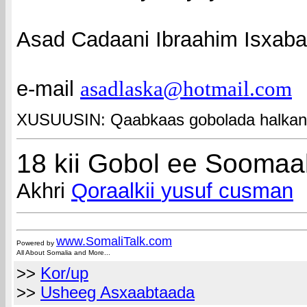
Asad Cadaani Ibraahim Isxaba
e-mail
asadlaska@hotmail.com
XUSUUSIN: Qaabkaas gobolada halkan k
18 kii Gobol ee Soomaa
Akhri
Qoraalkii
yusuf cusman
www.Somali
Talk.com
Powered by
All About Somalia and More...
>>
Kor/up
>>
Usheeg Asxaabtaada