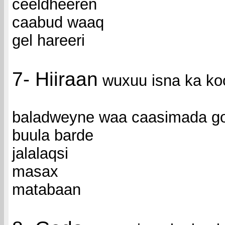
ceeldheeren
caabud waaq
gel hareeri
7- Hiiraan
wuxuu isna ka ko
baladweyne waa caasimada g
buula barde
jalalaqsi
masax
matabaan