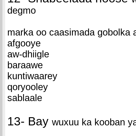
degmo
marka oo caasimada gobolka
afgooye
aw-dhiigle
baraawe
kuntiwaarey
qoryooley
sablaale
13- Bay
wuxuu ka kooban y