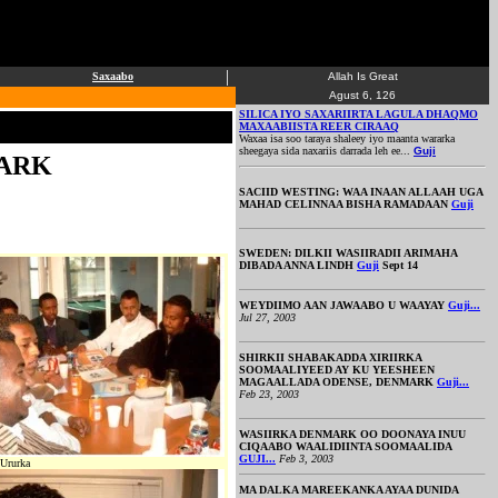
|
|
Saxaabo
Allah Is Great
Agust 6, 126
SILICA IYO SAXARIIRTA LAGULA DHAQMO
MAXAABIISTA REER CIRAAQ
Waxaa isa soo taraya shaleey iyo maanta wararka
sheegaya sida naxariis darrada leh ee
...
Guji
MARK
SACIID WESTING: WAA INAAN ALLAAH UGA
MAHAD CELINNAA BISHA RAMADAAN
Guji
SWEDEN: DILKII WASIIRADII ARIMAHA
DIBADA ANNA LINDH
Guji
Sept 14
WEYDIIMO AAN JAWAABO U WAAYAY
Guji...
Jul 27, 2003
SHIRKII SHABAKADDA XIRIIRKA
SOOMAALIYEED AY KU YEESHEEN
MAGAALLADA ODENSE, DENMARK
Guji...
Feb 23, 2003
WASIIRKA DENMARK OO DOONAYA INUU
CIQAABO WAALIDIINTA SOOMAALIDA
GUJI...
Feb 3, 2003
Ururka
MA DALKA MAREEKANKA AYAA DUNIDA