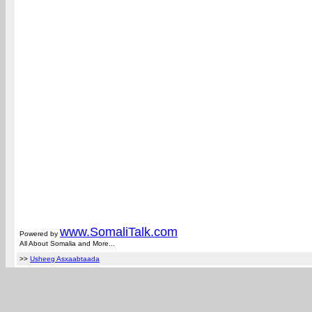
www.Somali
Talk.com
Powered by
All About Somalia and More...
>>
Usheeg Asxaabtaada