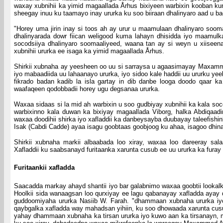
waxay xubnihii ka yimid magaallada Århus bixiyeen warbixin kooban ku
sheegay inuu ku taamayo inay ururka ku soo biiraan dhalinyaro aad u b
"Horey uma jirin inay si toos ah ay urur u maamulaan dhalinyaro soom
dhalinyarada dowr fiican weligood kuma lahayn dhisidda iyo maamul
socodsiiya dhalinyaro soomaaliyeed, waana tan ay si weyn u xiiseena
xubnihii ururka ee isaga ka yimid magaallada Århus.
Shirkii xubnaha ay yeesheen oo uu si sarraysa u agaasimayay Maxamme
iyo mabaadiida uu lahaanayo ururka, iyo sidoo kale haddii uu ururku 
fikrado badan kadib la isla gartay in dib danbe looga doodo qaa
waafaqeen qodobbadii horey ugu degsanaa ururka.
Waxaa sidaas si la mid ah warbixin u soo gudbiyay xubnihii ka kala so
warbixinno kala duwan ka bixiyay magaallada Viborg, halka Abdiqaadi
waxaa doodihii shirka iyo xafladdii ka danbeysayba duubayay taleefishi
Isak (Cabdi Cadde) ayaa isagu goobtaas goobjoog ku ahaa, isagoo dhina
Shirkii xubnaha markii albaabada loo xiray, waxaa loo dareeray sal
Xafladdii ku saabsanayd furitaanka xarunta cusub ee uu ururka ka fur
Furitaankii xafladda
Saacadda markay ahayd shantii iyo bar galabnimo waxaa goobtii lookal
Hoolkii sida wanaagsan loo qurxiyay ee lagu qabanayay xafladda ayay d
guddoomiyaha ururka Nasiib W. Farah. "dhammaan xubnaha ururka iy
qaybgalka xafladda way mahadsan yihiin, ku soo dhowaada xarunta cusu
yahay dhammaan xubnaha ka tirsan ururka iyo kuwo aan ka tirsanayn, 