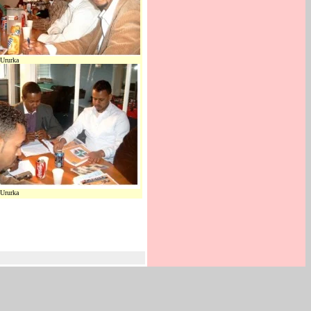
Ururka
Ururka