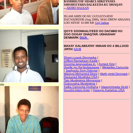
BANDHIGTAY SHARCI ADKEYNAYA
SHISHEEYAHA DALKEEDA KU DHAQAN
...
AKHRI HALKAN
ISLAM AMIN OO KU GUULEYSATAY
DACWADEEDII (Aug 2000), MAG-DHOW AHAANA
LOO SIIYAY 10.000 KR
Guji halkan
QOYS SOOMAALIYEED OO DACWAD KU
SOO OOGAY DHAQTAR- UDHASHAY
DENMARK
GUJI..
MAXAY GALABSATAY IIMAAN OO 4 BILLOOD
JIRTA!
GUJI
Sharci.cusub.Denmarka
|
10Beri.Ramadaan.Kadib
|
Goorma.lagayaabaa.in.
|
Axmed.Xirsi
|
Geelle.iyo.Ra'iisulwasaare
|
Welwelka.Carruurta
|
Jaaliyada.Som.Odense
|
Waraysi.Mohamed.Deeq
|
Wafti.yimid.Denmark
|
Daraasad.Muslimka.USA
|
Talo.Muslimiinta.Minnesota
|
Qubuuraha.Muslimiinta
|
dde
Xalka.Carruurta.Qurbaha
|
Islaamnimada.Siciid
|
Guushii.Islam.Amin
|
Qaraxyo.Kadahac.USA