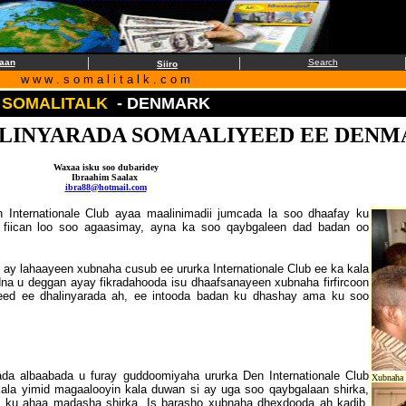
|
|
aan
Search
Siiro
w w w . s o m a l i t a l k . c o m
SOMALITALK
- DENMARK
ALINYARADA SOMAALIYEED EE DEN
Waxaa isku soo dubaridey
Ibraahim Saalax
ibra88@hotmail.com
Internationale Club ayaa maalinimadii jumcada la soo dhaafay ku
 fiican loo soo agaasimay, ayna ka soo qaybgaleen dad badan oo
ay lahaayeen xubnaha cusub ee ururka Internationale Club ee ka kala
a u deggan ayay fikradahooda isu dhaafsanayeen xubnaha firfircoon
eed ee dhalinyarada ah, ee intooda badan ku dhashay ama ku soo
da albaabada u furay guddoomiyaha ururka Den Internationale Club
Xubnaha 
 kala yimid magaalooyin kala duwan si ay uga soo qaybgalaan shirka,
 ku ahaa madasha shirka. Is barasho xubnaha dhexdooda ah kadib,