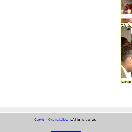
Xubnaha 
Xubnaha 
@Spam!
Copyright
©
somalitalk.com
. All rights reserved.