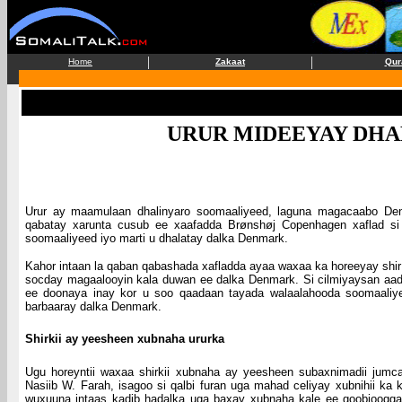
|
|
Home
Zakaat
Qur
URUR MIDEEYAY DH
Urur ay maamulaan dhalinyaro soomaaliyeed, laguna magacaabo Den 
qabatay xarunta cusub ee xaafadda Brønshøj Copenhagen xaflad si
soomaaliyeed iyo marti u dhalatay dalka Denmark.
Kahor intaan la qaban qabashada xafladda ayaa waxaa ka horeeyay shir 
socday magaalooyin kala duwan ee dalka Denmark. Si cilmiyaysan aadn
ee doonaya inay kor u soo qaadaan tayada walaalahooda soomaaliy
barbaaray dalka Denmark.
Shirkii ay yeesheen xubnaha ururka
Ugu horeyntii waxaa shirkii xubnaha ay yeesheen subaxnimadii jumca
Nasiib W. Farah, isagoo si qalbi furan uga mahad celiyay xubnihii ka
wuxuuna intaas kadib hadalka uga baxay xubnaha kale ee goobjoogga