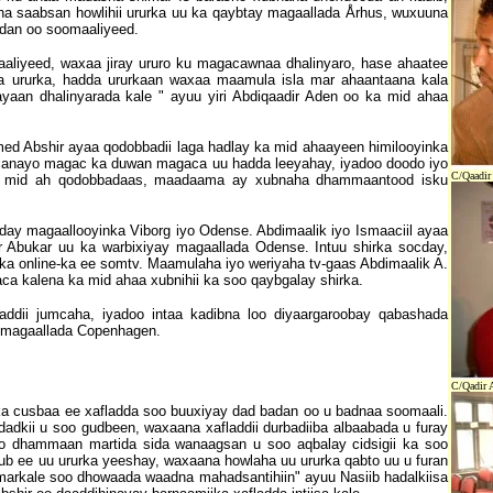
na saabsan howlihii ururka uu ka qaybtay magaallada Århus, wuxuuna
adan oo soomaaliyeed.
aaliyeed, waxaa jiray ururo ku magacawnaa dhalinyaro, hase ahaatee
ka ururka, hadda ururkaan waxaa maamula isla mar ahaantaana kala
yaan dhalinyarada kale " ayuu yiri Abdiqaadir Aden oo ka mid ahaa
d Abshir ayaa qodobbadii laga hadlay ka mid ahaayeen himilooyinka
yeelanayo magac ka duwan magaca uu hadda leeyahay, iyadoo doodo iyo
C/Qaadir
r ka mid ah qodobbadaas, maadaama ay xubnaha dhammaantood isku
cday magaallooyinka Viborg iyo Odense. Abdimaalik iyo Ismaaciil ayaa
r Abukar uu ka warbixiyay magaallada Odense. Intuu shirka socday,
nka online-ka ee somtv. Maamulaha iyo weriyaha tv-gaas Abdimaalik A.
ca kalena ka mid ahaa xubnihii ka soo qaybgalay shirka.
aaddii jumcaha, iyadoo intaa kadibna loo diyaargaroobay qabashada
ay magaallada Copenhagen.
C/Qadir 
ka cusbaa ee xafladda soo buuxiyay dad badan oo u badnaa soomaali.
adkii u soo gudbeen, waxaana xafladdii durbadiiba albaabada u furay
o dhammaan martida sida wanaagsan u soo aqbalay cidsigii ka soo
b ee uu ururka yeeshay, waxaana howlaha uu ururka qabto uu u furan
markale soo dhowaada waadna mahadsantihiin" ayuu Nasiib hadalkiisa