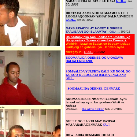
NABADDEEDA KHATAR KU HAYA
GUJI...
Jan
20, 2003
DIINTA ISLAAMKA OO SI MAAMUUS LEH
LOOGA AQOONSAN YAHAY DALKA SWEDEN
GUJI...
dec 26, 2002
MAXBUUSADDII AY HOREY U XIREEN
TAALIBAAN OO ISLAAMTAY
..
GUJI....
5/9/02
Dhibaatooyinka Soo Foodsaara Ubadka iyo
Hooyooyinka Soomaaliyeed ee Denmark
Warbixin: Ibraahim Saalax oo booqay tuulada
Gudbjerg ee gobolka Fyn, Denmark ayaa
sheegay in..
GUJI..
30/8/02
SOOMAALIDA ODENSE OO U QAXAYA
DALKA ENGLAND
SOMAALIDA YURUBTA KALE KU NOOL OO
KU SOO QULQULAYA DALKA ENGLAND
GUJI..
.
SOOMAALIDA ODENSE, DENMARK
SOOMAALIDA DENMARK: Bulshada Aynu
lanool nahay aynu ka qaadano Wixii na
Anfaca
Aden
Warbixin:...
Ka akhri halkan
feb 20/2002
GELLE OO LA KULMAY RA’IISAL
WASAARAHA DENMARK
GUJI
DOWLADDA DENMARK OO SOO