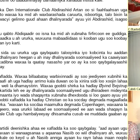
ir oo daaddihinayay barnaamijka xafladda intiisa kale.
 Den Internationale Club Abdirashiid Artan oo si faahfaahsan uga
 waxaa ka mid ah waxbarashada caruurta, isboortiga, talo bixin la
acyi gelinno guud ahaan dhalinyarada" ayuu yiri Abdirashiid, isagoo
C/Rashid
 qabto Abdiqaadir oo isna ka mid ah xubnaha firfircoon ee guddiga.
aadka u ah ururka, wuxuuna mabaadiidaas si kooban ugu soo koobay
n iyo karti.
 sida uu ururka uga qaybqaato talooyinka iyo kobcinta ku aaddan
 dhalinyaro heegan u ah inay dhalinyarada soomaaliyeed ka caawiyaan
adibna waxaa la qaatay nasasho yar oo ay ka soo qaybgalayaashii
ay.
ladda. Waxaa billaabatay warbixinnadii ay soo jeediyeen xubnihii ka
 ah uga hadlay arrimo kala duwan oo la xiriira sidii loo xoojin lahaa
weli la dhamaystirin. Waxaa goobtii shirka ka hadlay Øjvind Bejstrup
Cabdi Ca
kartida leh ee ay dhalinyarada soomaaliyeed ugu dhiiradeen mideynta
naanta iyo wada shaqaynta xubnaha dhexdooda si loo gaaro ayuu yiri
goobtii xafladda ka hadlay Christian oo ka socday degmada magaallada
rurka. “waxaan ka socdaa maamulka degmada Copenhagen, waxaana la
ageero, waa ururkii labaad ee soomaaliyeed ee aan wada shaqayn la
tionale Club ugu hambalyeeyay dhisamaha cusub ee muddada gaaban ay
tidii deenishka ahaa ee xafladda ka soo qaybgalay. “aad ayaan ugu
axaan si wanaagsanaa u aqaanaa Nasiib oo wiil dhalinyaro ah, wuxuu
 kale oo keyd u ah Nasiib anniga ayaan ku rayn lahaa inaan noqdo