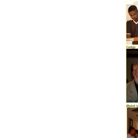
Gudiga
Øjvind
iy