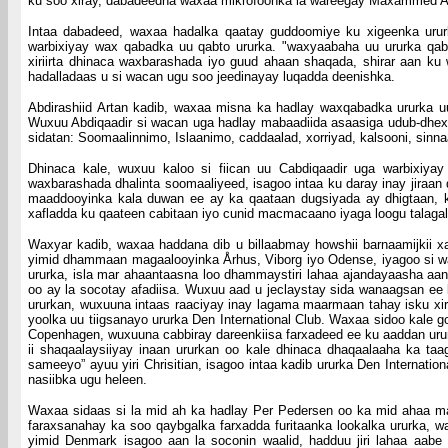
ku soo xiray, dabadeedna waxaa mikrofoonka la wareegay Maxammed Absh
Intaa dabadeed, waxaa hadalka qaatay guddoomiye ku xigeenka ururka
warbixiyay wax qabadka uu qabto ururka. "waxyaabaha uu ururka qabto
xiriirta dhinaca waxbarashada iyo guud ahaan shaqada, shirar aan ku w
hadalladaas u si wacan ugu soo jeedinayay luqadda deenishka.
Abdirashiid Artan kadib, waxaa misna ka hadlay waxqabadka ururka uu
Wuxuu Abdiqaadir si wacan uga hadlay mabaadiida asaasiga udub-dhex
sidatan: Soomaalinnimo, Islaanimo, caddaalad, xorriyad, kalsooni, sinnaa
Dhinaca kale, wuxuu kaloo si fiican uu Cabdiqaadir uga warbixiyay
waxbarashada dhalinta soomaaliyeed, isagoo intaa ku daray inay jiraan
maaddooyinka kala duwan ee ay ka qaataan dugsiyada ay dhigtaan, k
xafladda ku qaateen cabitaan iyo cunid macmacaano iyaga loogu talagal
Waxyar kadib, waxaa haddana dib u billaabmay howshii barnaamijkii xaf
yimid dhammaan magaalooyinka Århus, Viborg iyo Odense, iyagoo si waafi
ururka, isla mar ahaantaasna loo dhammaystiri lahaa ajandayaasha aan 
oo ay la socotay afadiisa. Wuxuu aad u jeclaystay sida wanaagsan ee 
ururkan, wuxuuna intaas raaciyay inay lagama maarmaan tahay isku xir
yoolka uu tiigsanayo ururka Den International Club. Waxaa sidoo kale 
Copenhagen, wuxuuna cabbiray dareenkiisa farxadeed ee ku aaddan u
ii shaqaalaysiiyay inaan ururkan oo kale dhinaca dhaqaalaaha ka ta
sameeyo” ayuu yiri Chrisitian, isagoo intaa kadib ururka Den Interna
nasiibka ugu heleen.
Waxaa sidaas si la mid ah ka hadlay Per Pedersen oo ka mid ahaa mar
faraxsanahay ka soo qaybgalka farxadda furitaanka lookalka ururka, w
yimid Denmark isagoo aan la soconin waalid, hadduu jiri lahaa aabe