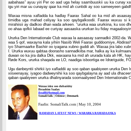
aabahaas” ayuu yiri Per oo aad uga helay saambuuskii uu ka cunay x
igu yiri mar uu cunayay qaar ka mid ah cuntidii ay soo sameeyeen gabd
Waxaa misna xafladda ka hadlay Faarax Sahal oo ka mid ah asaasayaas
timidba uga mahad celiyay ka soo qaybgalkoodii. Faarax wuxuu si k
mirahiisii ay dadkoo dhan wada arkeen. “ururka waa ururkiina, ku soo d
oo ahaa qofkii labaad ee curiyay aasaaska ururkan ku fiday magaalooy
Ururka Den Internationale Club waxaa la aasaasay sannadkii 2002-da. 
waa 5 qof, waxayna kala yihiin Nasiib Weli Faarax guddoomiye, Abdiras
iyo Sharmaarke Bashiir oo iyagana xubno guddi ah. Waxaa jira labo xu
I. Ururka wuxuu qabtaa doorasho sannadkiiba mar, halka ay ka kulmaana
duwan oo ka jira dalka Dkk, waxaana ka mid ah ururada kala ah HK, ha
Røde Kors, ururka shaqada ee LO, naadiga isboortiga ee Idrætguide, FOA
Ugu danbeyntii shirkii iyo xafladdii ay soo qaban qaabiyeen ururka De
xiiseenayay, iyagoo dadweynihii ka soo qaybgalayna ay aad ula dhaceen
qaban qaabiyeen ururka dhalinyarada soomaaliyeed Den Internationale C
Waxaa isku soo dubaridey
Ibraahim Saalax
ibra88@hotmail.com
SomaliTalk | Odense | Denmark
Faafin: SomaliTalk.com | May 10, 2004
RAMADAN LATEST NEWS | WARARKA RAMADAANKA