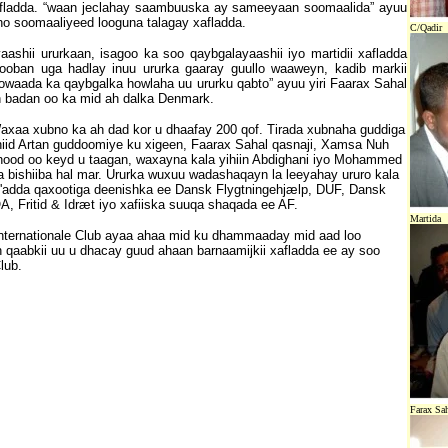
afladda. “waan jeclahay saambuuska ay sameeyaan soomaalida” ayuu
ho soomaaliyeed looguna talagay xafladda.
C/Qadir
hii ururkaan, isagoo ka soo qaybgalayaashii iyo martidii xafladda
ooban uga hadlay inuu ururka gaaray guullo waaweyn, kadib markii
howaada ka qaybgalka howlaha uu ururku qabto” ayuu yiri Faarax Sahal
in badan oo ka mid ah dalka Denmark.
Waxaa xubno ka ah dad kor u dhaafay 200 qof. Tirada xubnaha guddiga
hiid Artan guddoomiye ku xigeen, Faarax Sahal qasnaji, Xamsa Nuh
bnood oo keyd u taagan, waxayna kala yihiin Abdighani iyo Mohammed
 bishiiba hal mar. Ururka wuxuu wadashaqayn la leeyahay ururo kala
y'adda qaxootiga deenishka ee Dansk Flygtningehjælp, DUF, Dansk
, Fritid & Idræt iyo xafiiska suuqa shaqada ee AF.
Martida
n Internationale Club ayaa ahaa mid ku dhammaaday mid aad loo
 qaabkii uu u dhacay guud ahaan barnaamijkii xafladda ee ay soo
lub.
Farax Sa