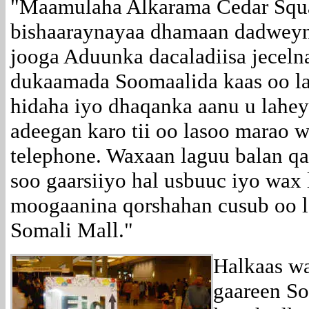
"
Maamulaha Alkarama Cedar Squ
bishaaraynayaa dhamaan dadweyn
jooga Aduunka dacaladiisa jeceln
dukaamada Soomaalida kaas oo la
hidaha iyo dhaqanka aanu u lahe
adeegan karo tii oo lasoo marao 
telephone. Waxaan laguu balan q
soo gaarsiiyo hal usbuuc iyo wax
moogaanina qorshahan cusub oo l
Somali Mall."
Halkaas w
gaareen S