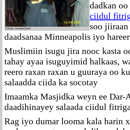
dadkan oo
ciidul fitri
soo jiiraa
Caruur soomaaliyeed
daadsanaa Minneapolis iyo haree
Muslimiin isugu jira nooc kasta o
tahay ayaa isuguyimid halkaas, 
reero raxan raxan u guuraya oo ku
salaadda ciida ka socotay
Imaamka Masjidka weyn ee Dar-Al
daadihinayey salaada ciidul fitriga
Rag iyo dumar looma kala harin xa