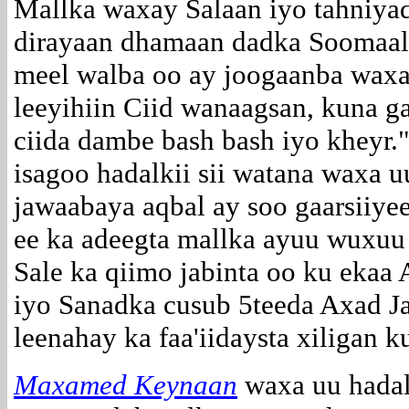
Mallka waxay Salaan iyo tahniya
dirayaan dhamaan dadka Soomaal
meel walba oo ay joogaanba wax
leeyihiin Ciid wanaagsan, kuna g
ciida dambe bash bash iyo kheyr.
isagoo hadalkii sii watana waxa 
jawaabaya aqbal ay soo gaarsiiye
ee ka adeegta mallka ayuu wuxuu 
Sale ka qiimo jabinta oo ku ekaa 
iyo Sanadka cusub 5teeda Axad J
leenahay ka faa'iidaysta xiligan
Maxamed Keynaan
waxa uu hadalk