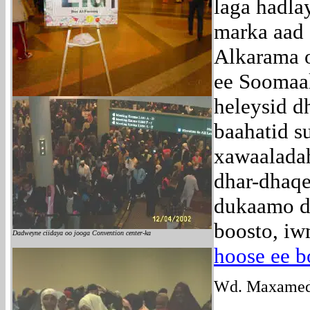
laga hadla
marka aad 
Alkarama 
ee Soomaal
heleysid 
baahatid s
xawaaladah
dhar-dhaqe
dukaamo dh
boosto, iw
Dadweyne ciidaya oo jooga Convention center-ka
hoose ee b
Wd. Maxamed