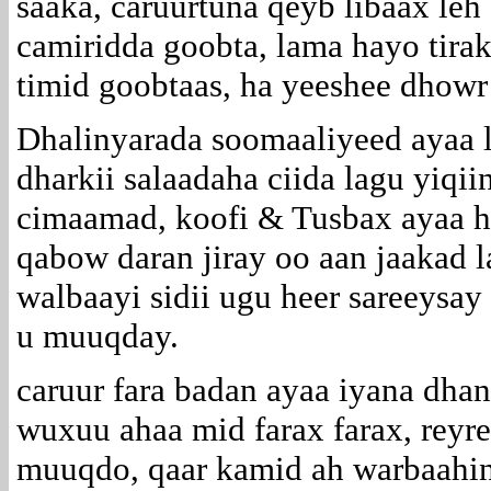
saaka, caruurtuna qeyb libaax leh
camiridda goobta, lama hayo tirak
timid goobtaas, ha yeeshee dhowr
Dhalinyarada soomaaliyeed ayaa 
dharkii salaadaha ciida lagu yiqii
cimaamad, koofi & Tusbax ayaa h
qabow daran jiray oo aan jaakad 
walbaayi sidii ugu heer sareeysay
u muuqday.
caruur fara badan ayaa iyana dha
wuxuu ahaa mid farax farax, reyr
muuqdo, qaar kamid ah warbaahin