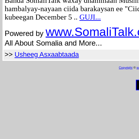
Bahda SomaliTalk waxay dhammaan Muslimi
hambalyay-nayaan ciida barakaysan ee "Cii
kubeegan December 5 ..
GUJI...
www.Somali
Talk
Powered by
All About Somalia and More...
>>
Usheeg Asxaabtaada
Copyright
©
s