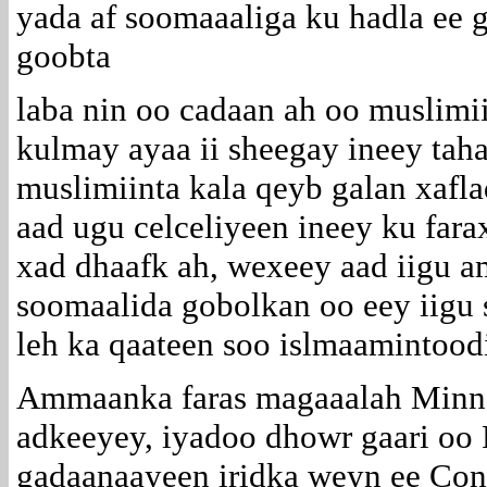
yada af soomaaaliga ku hadla ee
goobta
laba nin oo cadaan ah oo muslimi
kulmay ayaa ii sheegay ineey tah
muslimiinta kala qeyb galan xafl
aad ugu celceliyeen ineey ku fara
xad dhaafk ah, wexeey aad iigu a
soomaalida gobolkan oo eey iigu 
leh ka qaateen soo islmaamintoodi
Ammaanka faras magaaalah Minnea
adkeeyey, iyadoo dhowr gaari oo P
gadaanaayeen iridka weyn ee Con