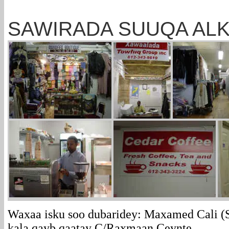
SAWIRADA SUUQA ALK
Waxaa isku soo dubaridey: Maxamed Cali (S
kala qayb qaatay C/Raxmaan Ceynte.