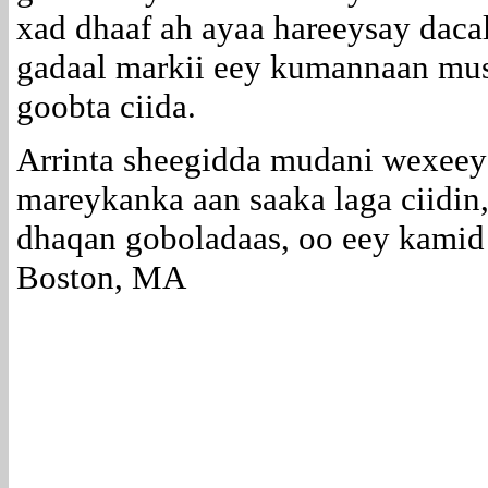
xad dhaaf ah ayaa hareeysay daca
gadaal markii eey kumannaan mus
goobta ciida.
Arrinta sheegidda mudani wexeey 
mareykanka aan saaka laga ciidin
dhaqan goboladaas, oo eey kamid
Boston, MA