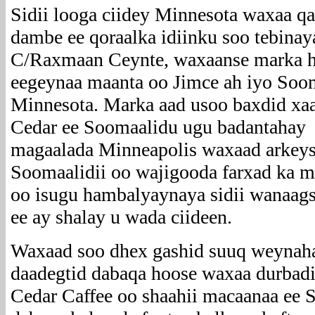
Sidii looga ciidey Minnesota waxaa q
dambe ee qoraalka idiinku soo tebinay
C/Raxmaan Ceynte, waxaanse marka h
eegeynaa maanta oo Jimce ah iyo Soo
Minnesota. Marka aad usoo baxdid xa
Cedar ee Soomaalidu ugu badantahay
magaalada Minneapolis waxaad arkey
Soomaalidii oo wajigooda farxad ka m
oo isugu hambalyaynaya sidii wanaag
ee ay shalay u wada ciideen.
Waxaad soo dhex gashid suuq weynah
daadegtid dabaqa hoose waxaa durbad
Cedar Caffee oo shaahii macaanaa ee 