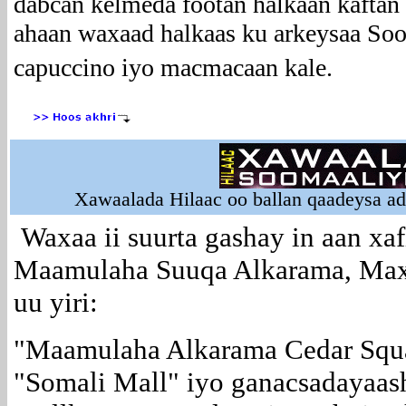
dabcan kelmeda footan halkaan kaftan 
ahaan waxaad halkaas ku arkeysaa Soo
capuccino iyo macmacaan kale.
Xawaalada Hilaac oo ballan qaadeysa a
Waxaa ii suurta gashay in aan xaf
Maamulaha Suuqa Alkarama, Max
uu yiri:
"Maamulaha Alkarama Cedar Squ
"Somali Mall" iyo ganacsadayaas