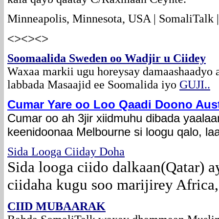
Minneapolis, Minnesota, USA | SomaliTalk |
<><><>
Soomaalida Sweden oo Wadjir u Ciidey
Waxaa markii ugu horeysay damaashaadyo ay
labbada Masaajid ee Soomalida iyo
GUJI
..
Cumar Yare oo Loo Qaadi Doono Aust
Cumar oo ah 3jir xiidmuhu dibada yaala
keenidoonaa Melbourne si loogu qalo, la
S
ida Looga Ciiday Doha
Sida looga ciido dalkaan(Qatar) 
ciidaha kugu soo marijirey Africa,
CIID MUBAARAK