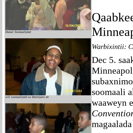
Qaabkee
Minneapo
Dumar Soomaaliyeed
Warbixintii:
Dec 5. saa
Minneapol
subaxnimo
soomaali a
wiil soomaaliyeed oo dhalinyaro ah
waaweyn e
Conventio
magaalada