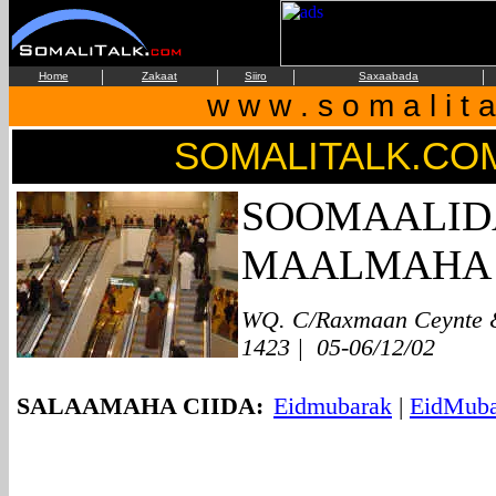
|
|
|
|
Home
Zakaat
Siiro
Saxaabada
w w w . s o m a l i t 
SOMALITALK.C
SOOMAALID
MAALMAHA 
WQ. C/Raxmaan Ceynte &
1423 | 05-06/12/02
SALAAMAHA CIIDA:
Eidmubarak
|
EidMuba