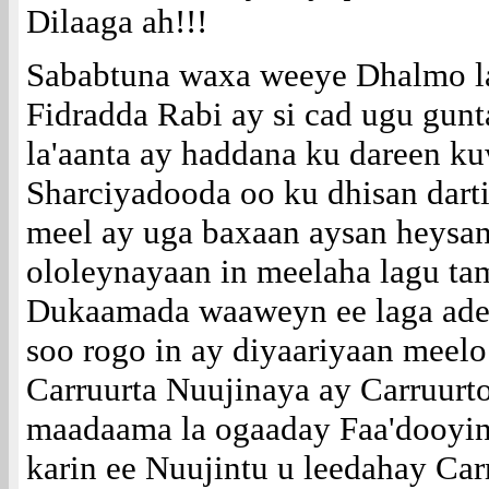
Dilaaga ah!!!
Sababtuna waxa weeye Dhalmo la
Fidradda Rabi ay si cad ugu gun
la'aanta ay haddana ku dareen k
Sharciyadooda oo ku dhisan darti
meel ay uga baxaan aysan heysan
ololeynayaan in meelaha lagu ta
Dukaamada waaweyn ee laga adee
soo rogo in ay diyaariyaan meel
Carruurta Nuujinaya ay Carruurt
maadaama la ogaaday Faa'dooyin
karin ee Nuujintu u leedahay Car