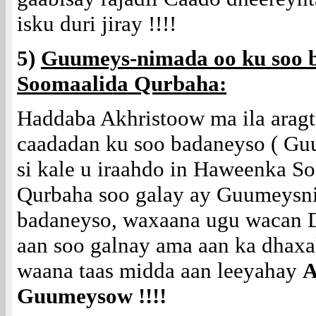
isku duri jiray !!!!
5)
Guumeys-nimada oo ku soo 
Soomaalida Qurbaha:
Haddaba Akhristoow ma ila aragt
caadadan ku soo badaneyso ( G
si kale u iraahdo in Haweenka S
Qurbaha soo galay ay Guumeysn
badaneyso, waxaana ugu wacan D
aan soo galnay ama aan ka dhaxa
waana taas midda aan leeyahay
A
Guumeysow !!!!