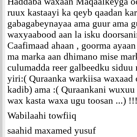
Haddaba waxaan Maqaalkeyga oo
ruux kastaayi ka qeyb qaadan kar
gabagabeynayaa ama guur ama g
waxyaabood aan la isku doorsan
Caafimaad ahaan , goorma ayaa
ma marka aan dhimano mise mark
culumadda reer galbeedku siduu r
yiri:( Quraanka warkiisa waxaad
kadib) ama :( Quraankani wuxuu
wax kasta waxa ugu toosan ...) !!!
Wabilaahi towfiiq
saahid maxamed yusuf