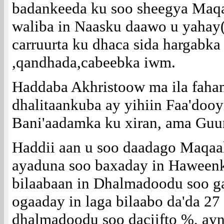
badankeeda ku soo sheegya Maqa
waliba in Naasku daawo u yahay(
carruurta ku dhaca sida hargabka 
,qandhada,cabeebka iwm.
Haddaba Akhristoow ma ila faha
dhalitaankuba ay yihiin Faa'doo
Bani'aadamka ku xiran, ama Guu
Haddii aan u soo daadago Maqaa
ayaduna soo baxaday in Haweenk
bilaabaan in Dhalmadoodu soo g
ogaaday in laga bilaabo da'da 2
dhalmadoodu soo daciifto %, ayn