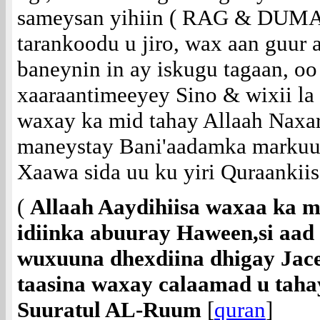
sameysan yihiin ( RAG & DUMAR
tarankoodu u jiro, wax aan guur
baneynin in ay iskugu tagaan, oo
xaaraantimeeyey Sino & wixii la 
waxay ka mid tahay Allaah Naxari
maneystay Bani'aadamka markuu
Xaawa sida uu ku yiri Quraankiis
(
Allaah Aaydihiisa waxaa ka mi
idiinka abuuray Haween,si aad 
wuxuuna dhexdiina dhigay Jace
taasina waxay calaamad u taha
Suuratul AL-Ruum
[
quran
]