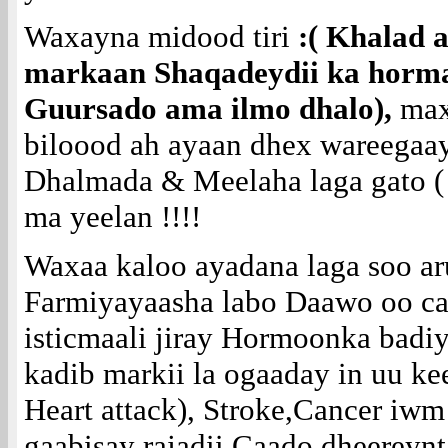
Waxayna midood tiri
:( Khalad 
markaan Shaqadeydii ka horma
Guursado ama ilmo dhalo),
max
biloood ah ayaan dhex wareegaay
Dhalmada & Meelaha laga gato (
ma yeelan !!!!
Waxaa kaloo ayadana laga soo ar
Farmiyayaasha labo Daawo oo ca
isticmaali jiray Hormoonka bad
kadib markii la ogaaday in uu k
Heart attack), Stroke,Cancer iwm
gaabisay rajadii Caado dheereynt