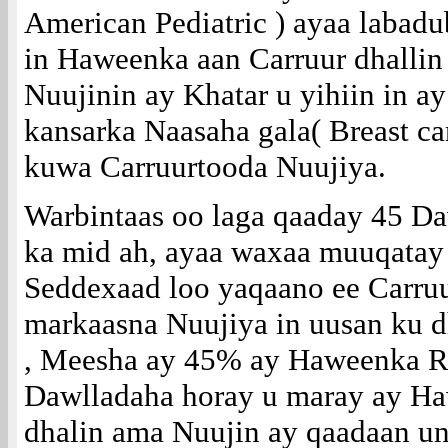
American Pediatric ) ayaa labad
in Haweenka aan Carruur dhallin
Nuujinin ay Khatar u yihiin in 
kansarka Naasaha gala( Breast ca
kuwa Carruurtooda Nuujiya.
Warbintaas oo laga qaaday 45 
ka mid ah, ayaa waxaa muuqata
Seddexaad loo yaqaano ee Carruu
markaasna Nuujiya in uusan ku d
, Meesha ay 45% ay Haweenka R
Dawlladaha horay u maray ay H
dhalin ama Nuujin ay qaadaan u