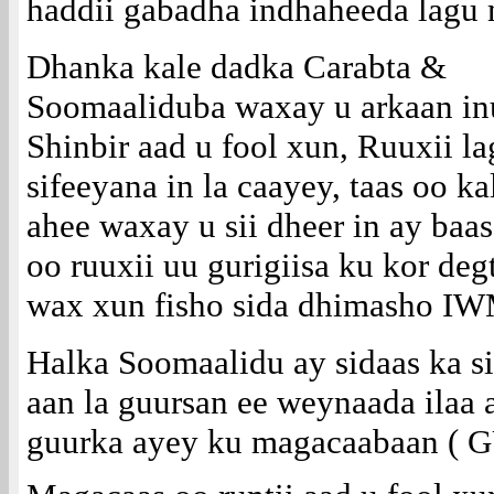
haddii gabadha indhaheeda lagu
Dhanka kale dadka Carabta &
Soomaaliduba waxay u arkaan in
Shinbir aad u fool xun, Ruuxii l
sifeeyana in la caayey, taas oo k
ahee waxay u sii dheer in ay baa
oo ruuxii uu gurigiisa ku kor deg
wax xun fisho sida dhimasho IW
Halka Soomaalidu ay sidaas ka s
aan la guursan ee weynaada ilaa 
guurka ayey ku magacaabaan ( 