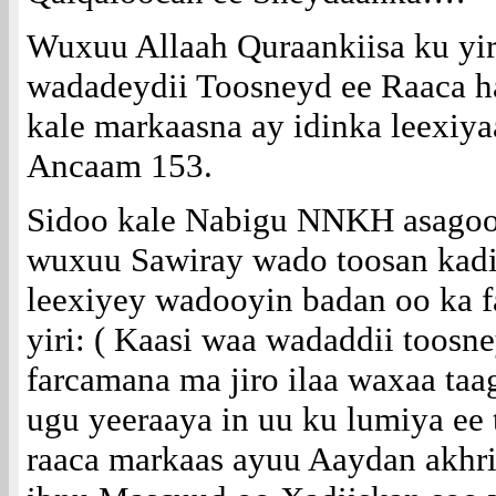
Wuxuu Allaah Quraankiisa ku yir
wadadeydii Toosneyd ee Raaca ha
kale markaasna ay idinka leexiy
Ancaam 153.
Sidoo kale Nabigu NNKH asagoo
wuxuu Sawiray wado toosan kad
leexiyey wadooyin badan oo ka 
yiri: ( Kaasi waa wadaddii toosn
farcamana ma jiro ilaa waxaa ta
ugu yeeraaya in uu ku lumiya ee 
raaca markaas ayuu Aaydan akhriy