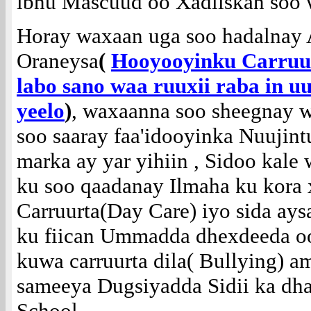
ibnu Mascuud oo Xadiiskan soo w
Horay waxaan uga soo hadalnay
Oraneysa
(
Hooyooyinku Carruu
labo sano waa ruuxii raba in u
yeelo
)
, waxaanna soo sheegnay w
soo saaray faa'idooyinka Nuujint
marka ay yar yihiin , Sidoo kale
ku soo qaadanay Ilmaha ku kora
Carruurta(Day Care) iyo sida ays
ku fiican Ummadda dhexdeeda oo
kuwa carruurta dila( Bullying) a
sameeya Dugsiyadda Sidii ka dh
School .