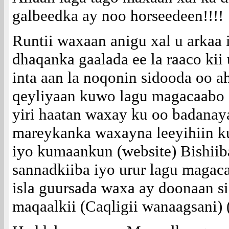
galbeedka ay noo horseedeen!!!!
Runtii waxaan anigu xal u arkaa
dhaqanka gaalada ee la raaco kii
inta aan la noqonin sidooda oo a
qeyliyaan kuwo lagu magacaabo (
yiri haatan waxay ku oo badana
mareykanka waxayna leeyihiin 
iyo kumaankun (website) Bishiib
sannadkiiba iyo urur lagu magac
isla guursada waxa ay doonaan s
maqaalkii (Caqligii wanaagsani) 