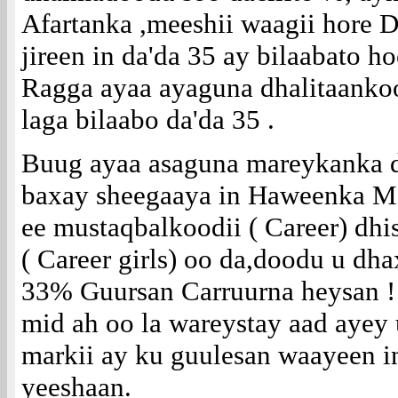
Afartanka ,meeshii waagii hore D
jireen in da'da 35 ay bilaabato h
Ragga ayaa ayaguna dhalitaanko
laga bilaabo da'da 35 .
Buug ayaa asaguna mareykanka 
baxay sheegaaya in Haweenka M
ee mustaqbalkoodii ( Career) dh
( Career girls) oo da,doodu u dh
33% Guursan Carruurna heysan !
mid ah oo la wareystay aad aye
markii ay ku guulesan waayeen in
yeeshaan.