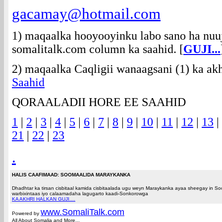
gacamay@hotmail.com
1) maqaalka hooyooyinku labo sano ha nuu
somalitalk.com column ka saahid. [
GUJI...
2) maqaalka Caqligii wanaagsani (1) ka akh
Saahid
QORAALADII HORE EE SAAHID
1
|
2
|
3
|
4
|
5
|
6
|
7
|
8
|
9
|
10
|
11
|
12
|
13
|
21
|
22
|
23
.
HALIS CAAFIMAAD: SOOMAALIDA MARAYKANKA
Dhadhtar ka tirsan cisbitaal kamida cisbitaalada ugu weyn Maraykanka ayaa sheegay in 
warbixintaas iyo calaamadaha lagugarto kaadi-Sonkorowga
KA AKHRI HALKAN GUJI....
www.Somali
Talk.com
Powered by
All About Somalia and More...