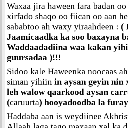
Waxaa jira haween fara badan oo
xirfado shaqo oo fiican oo aan h
sababtoo ah waxy yiraahdeen :
(
Jaamicaadka ka soo baxayna ba
Waddaadadiina waa kakan yihii
guursadaa )!!!
Sidoo kale Haweenka noocaas ah
siman yihiin
in aysan geyin nin
leh walow qaarkood aysan carru
(
caruurta
) hooyadoodba la furay 
Haddaba aan is weydiinee Akhris
Allaah laga tago maxaan xal ka d