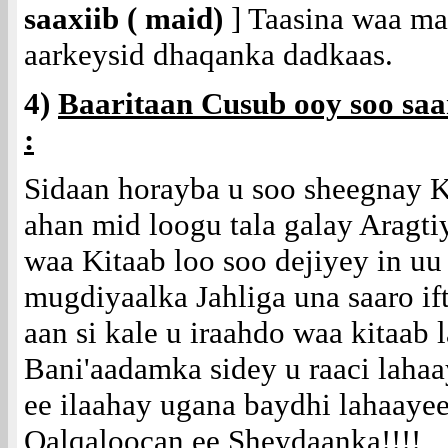
saaxiib ( maid)
] Taasina waa m
aarkeysid dhaqanka dadkaas.
4)
Baaritaan Cusub ooy soo sa
:
Sidaan horayba u soo sheegnay 
ahan mid loogu tala galay Aragti
waa Kitaab loo soo dejiyey in uu
mugdiyaalka Jahliga una saaro ift
aan si kale u iraahdo waa kitaab
Bani'aadamka sidey u raaci laha
ee ilaahay ugana baydhi lahaay
Qalqaloocan ee Sheydaanka!!!!