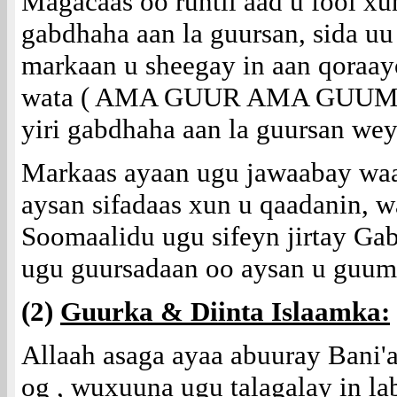
Magacaas oo runtii aad u fool xu
gabdhaha aan la guursan, sida uu 
markaan u sheegay in aan qoraa
wata ( AMA GUUR AMA GUUMEY
yiri gabdhaha aan la guursan we
Markaas ayaan ugu jawaabay waa 
aysan sifadaas xun u qaadanin, w
Soomaalidu ugu sifeyn jirtay Ga
ugu guursadaan oo aysan u guume
(2)
Guurka & Diinta Islaamka:
Allaah asaga ayaa abuuray Bani
og , wuxuuna ugu talagalay in la