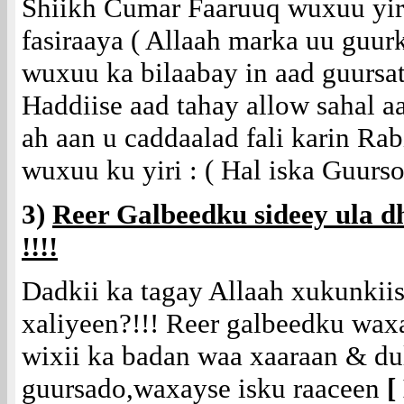
Shiikh Cumar Faaruuq wuxuu yir
fasiraaya ( Allaah marka uu guu
wuxuu ka bilaabay in aad guursat
Haddiise aad tahay allow sahal a
ah aan u caddaalad fali karin Ra
wuxuu ku yiri : ( Hal iska Guurso)
3)
Reer Galbeedku sideey ula
!!!!
Dadkii ka tagay Allaah xukunkii
xaliyeen?!!! Reer galbeedku wax
wixii ka badan waa xaaraan & dul
guursado,waxayse isku raaceen
[