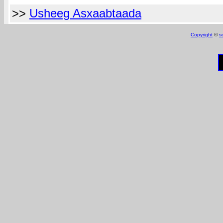
>>
Usheeg Asxaabtaada
Copyright
©
s