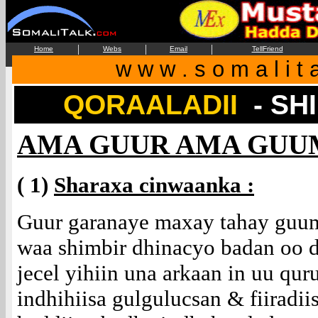
|
|
|
Home
Webs
Email
TellFriend
w w w . s o m a l i t 
QORAALADII
- SH
AMA GUUR AMA GUUM
( 1)
Sharaxa cinwaanka :
Guur garanaye maxay tahay guu
waa shimbir dhinacyo badan oo
jecel yihiin una arkaan in uu qur
indhihiisa gulgulucsan & fiirad