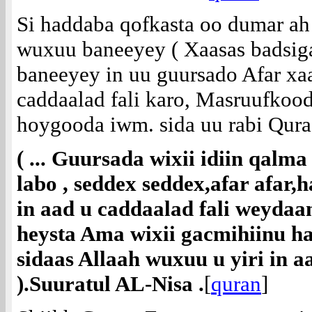
Si haddaba qofkasta oo dumar ah
wuxuu baneeyey ( Xaasas badsig
baneeyey in uu guursado Afar xaa
caddaalad fali karo, Masruufko
hoygooda iwm. sida uu rabi Quraa
( ... Guursada wixii idiin qalm
labo , seddex seddex,afar afar,
in aad u caddaalad fali weydaa
heysta Ama wixii gacmihiinu h
sidaas Allaah wuxuu u yiri in 
).Suuratul AL-Nisa .
[
quran
]