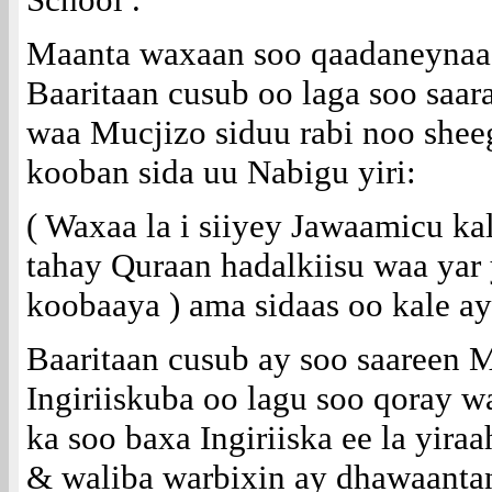
Maanta waxaan soo qaadaneynaa 
Baaritaan cusub oo laga soo saar
waa Mucjizo siduu rabi noo shee
kooban sida uu Nabigu yiri:
( Waxaa la i siiyey Jawaamicu k
tahay Quraan hadalkiisu waa yar
koobaaya ) ama sidaas oo kale ay
Baaritaan cusub ay soo saareen
Ingiriiskuba oo lagu soo qoray w
ka soo baxa Ingiriiska ee la yira
& waliba warbixin ay dhawaantan