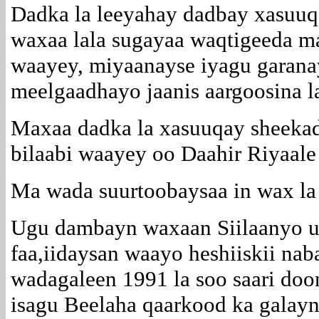
Dadka la leeyahay dadbay xasuuq
waxaa lala sugayaa waqtigeeda m
waayey, miyaanayse iyagu garanay
meelgaadhayo jaanis aargoosina l
Maxaa dadka la xasuuqay sheekadii
bilaabi waayey oo Daahir Riyaale
Ma wada suurtoobaysaa in wax la 
Ugu dambayn waxaan Siilaanyo u 
faa,iidaysan waayo heshiiskii nab
wadagaleen 1991 la soo saari doo
isagu Beelaha qaarkood ka galayn