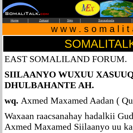
|
|
|
|
Home
Zakaat
Siiro
Saxaabada
w w w . s o m a l i t
SOMALITAL
EAST SOMALILAND FORUM.
SIILAANYO WUXUU XASUUQA
DHULBAHANTE AH.
wq.
Axmed Maxamed Aadan ( Qu
Waxaan raacsanahay hadalkii Gu
Axmed Maxamed Siilaanyo uu kag