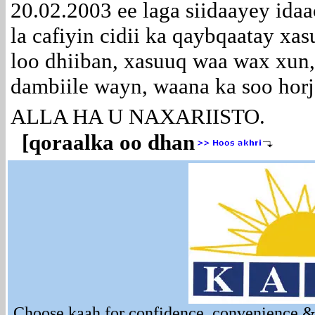
20.02.2003 ee laga siidaayey id
la cafiyin cidii ka qaybqaatay xa
loo dhiiban, xasuuq waa wax xun
dambiile wayn, waana ka soo horj
ALLA HA U NAXARIISTO.
[qoraalka oo dhan
Choose kaah for confidence, convenience & 