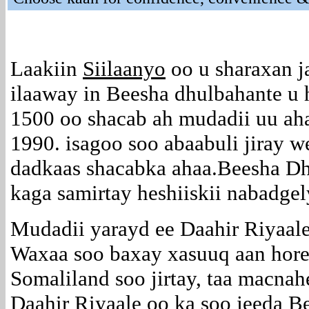
Laakiin
Siilaanyo
oo u sharaxan 
ilaaway in Beesha dhulbahante u 
1500 oo shacab ah mudadii uu a
1990. isagoo soo abaabuli jiray we
dadkaas shacabka ahaa.Beesha D
kaga samirtay heshiiskii nabadge
Mudadii yarayd ee Daahir Riyaale
Waxaa soo baxay xasuuq aan hore l
Somaliland soo jirtay, taa macna
Daahir Riyaale oo ka soo jeeda Be