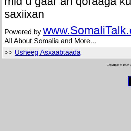
mid u gaar ah qoraaga k
saxiixan
www.Somali
Talk
Powered by
All About Somalia and More...
>>
Usheeg Asxaabtaada
Copyright © 1999-12