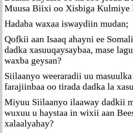
Muusa Biixi oo Xisbiga Kulmiye 
Hadaba waxaa iswaydiin mudan;
Qofkii aan Isaaq ahayni ee Somali
dadka xasuuqaysaybaa, mase lagu
waxba geysan?
Siilaanyo weeraradii uu masuulka
farajiinbaa oo tirada dadka la xa
Miyuu Siilaanyo ilaaway dadkii m
wuxuu u haystaa in wixii aan Bee
xalaalyahay?