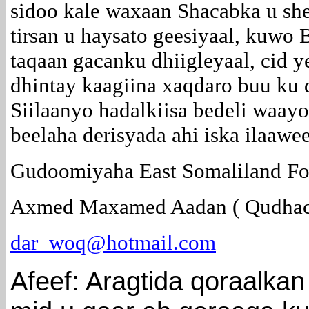
sidoo kale waxaan Shacabka u she
tirsan u haysato geesiyaal, kuwo B
taqaan gacanku dhiigleyaal, cid 
dhintay kaagiina xaqdaro buu ku 
Siilaanyo hadalkiisa bedeli waa
beelaha derisyada ahi iska ilaawe
Gudoomiyaha East Somaliland F
Axmed Maxamed Aadan ( Qudhac
dar_woq@hotmail.com
Afeef: Aragtida qoraalka