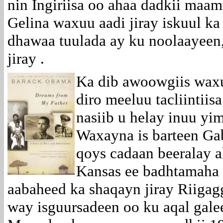
nin Ingiriisa oo ahaa dadkii ma
Gelina waxuu aadi jiray iskuul ka
dhawaa tuulada ay ku noolaayeen,
jiray .
Ka dib awoowgiis waxu
diro meeluu tacliintiis
nasiib u helay inuu y
Waxayna is barteen Ga
qoys cadaan beeralay 
Kansas ee badhtamaha
aabaheed ka shaqayn jiray Riigagg
way isguursadeen oo ku aqal gale