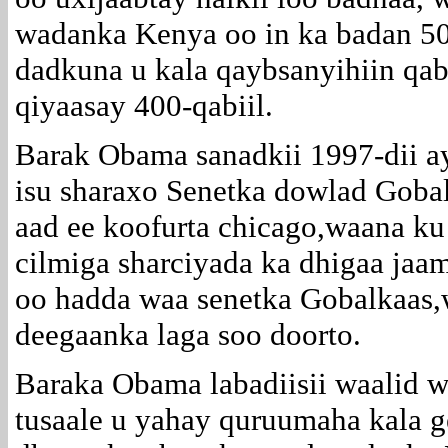
wadanka Kenya oo in ka badan 50
dadkuna u kala qaybsanyihiin qab
qiyaasay 400-qabiil.
Barak Obama sanadkii 1997-dii a
isu sharaxo Senetka dowlad Gobal
aad ee koofurta chicago,waana k
cilmiga sharciyada ka dhigaa jaa
oo hadda waa senetka Gobalkaas,w
deegaanka laga soo doorto.
Baraka Obama labadiisii waalid 
tusaale u yahay quruumaha kala g