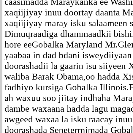
caasimadda Maraykanka ee Wash
xaqiijiyay inuu doortay daanta M
xaqiijiyay maray isku salaameen s
Dimuqraadiga dhammaadkii bishii
hore eeGobalka Maryland Mr.Gle
yaabaa in dad bdani isweydiiyaa
doorashadii la gaarin isu siiyeen
waliba Barak Obama,oo hadda Xi
fadhiyo kursiga Gobalka Illinois.
ah waxuu soo jiitay indhaha Ma
dambe waxaana hadda lagu maga
awgeed waxaa la isku raacay inuu
doorashada Seneterrnimada Gobalk