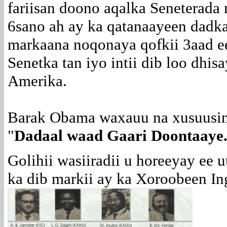
fariisan doono aqalka Seneterad
6sano ah ay ka qatanaayeen dadk
markaana noqonaya qofkii 3aad 
Senetka tan iyo intii dib loo dh
Amerika.
Barak Obama waxauu na xusuusi
"
Dadaal waad Gaari Doontaaye
Golihii wasiiradii u horeeyay ee
ka dib markii ay ka Xoroobeen Ing