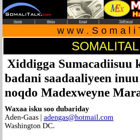
|
|
|
Home
Webs
Email
TellFriend
w w w . S o m a l i 
SOMALITAL
Xiddigga Sumacadiisuu k
badani saadaaliyeen inu
noqdo Madexweyne Mar
Waxaa isku soo dubariday
Aden-Gaas |
adengas@hotmail.com
Washington DC.