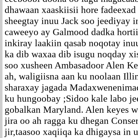
dhawaan xaaskiisii hore fadeexad
sheegtay inuu Jack soo jeediyay i
caweeyo ay Galmood dadka hortii
inkiray laakiin qasab noqotay inu
ka dib waxaa dib isugu noqday x
soo xusheen Ambasadoor Alen Ke
ah, waligiisna aan ku noolaan Illi
sharaxay jagada Madaxwenenimad
ku hungoobay ;Sidoo kale labo je
gobalkan Maryland. Alen keyes 
jira oo ah ragga ku dhegan Cons
jir,taasoo xaqiiqa ka dhigaysa i