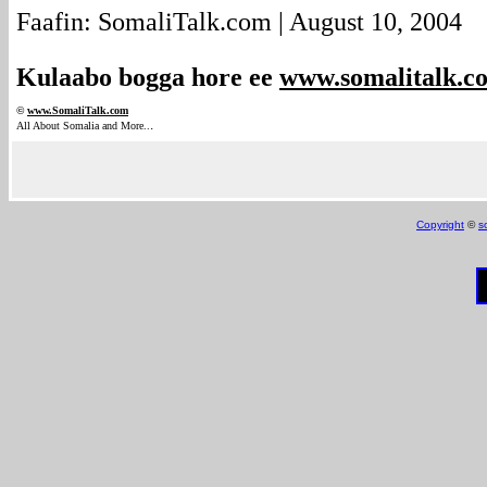
Faafin: SomaliTalk.com | August 10, 2004
Kulaabo bogga hore ee
www.somalitalk.c
©
www.Somali
Talk.com
.
All About Somalia and More..
Copyright
©
s