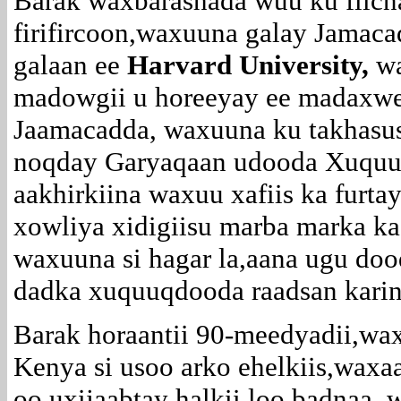
Barak waxbarashada wuu ku fiic
firifircoon,waxuuna galay Jamacad
galaan ee
Harvard University,
w
madowgii u horeeyay ee madaxwe
Jaamacadda, waxuuna ku takhasus
noqday Garyaqaan udooda Xuquu
aakhirkiina waxuu xafiis ka furta
xowliya xidigiisu marba marka ka
waxuuna si hagar la,aana ugu doo
dadka xuquuqdooda raadsan karin
Barak horaantii 90-meedyadii,wa
Kenya si usoo arko ehelkiis,waxaa
oo uxijaabtay halkii loo badnaa,