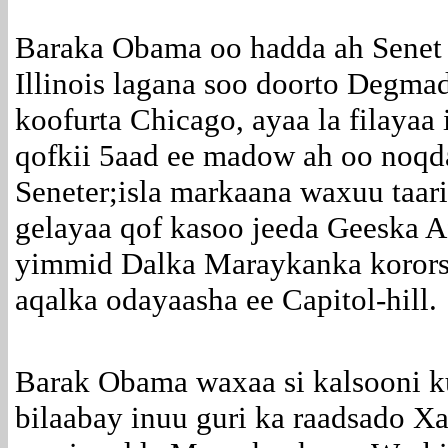
Baraka Obama oo hadda ah Senet
Illinois lagana soo doorto Degma
koofurta Chicago, ayaa la filayaa
qofkii 5aad ee madow ah oo noq
Seneter;isla markaana waxuu taar
gelayaa qof kasoo jeeda Geeska A
yimmid Dalka Maraykanka kororsi
aqalka odayaasha ee Capitol-hill.
Barak Obama waxaa si kalsooni ku
bilaabay inuu guri ka raadsado X