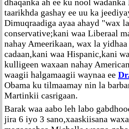
dhaqanka ah ee ku nool wadanka 
taarikhda gashay ee uu ka jeediya
Dimuqraadiga ayaa ahayd "wax la
conservative;kani waa Liberaal ma
nahay Ameerikaan, wax la yidhaa
cadaan,kani waa Hispanic,kani wa
kulligeen waxaan nahay American
waagii halgamaagii waynaa ee
Dr
Obama ku tilmaamay nin la barbar
Martinkii casrigaan.
Barak waa aabo leh labo gabdhoo
jira 6 iyo 3 sano,xaaskiisana wax