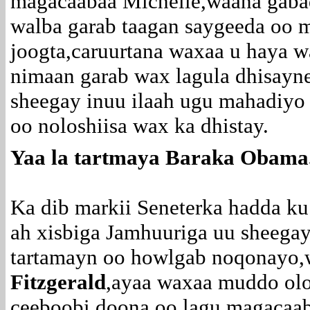
magacaabaa Michelle,waana gaba
walba garab taagan saygeeda oo m
joogta,caruurtana waxaa u haya 
nimaan garab wax lagula dhisayn
sheegay inuu ilaah ugu mahadiyo
oo noloshiisa wax ka dhistay.
Yaa la tartmaya Baraka Obama
Ka dib markii Seneterka hadda ku
ah xisbiga Jamhuuriga uu sheegay
tartamayn oo howlgab noqonayo,
Fitzgerald
,ayaa waxaa muddo olol
ceeboobi doona oo lagu magaca