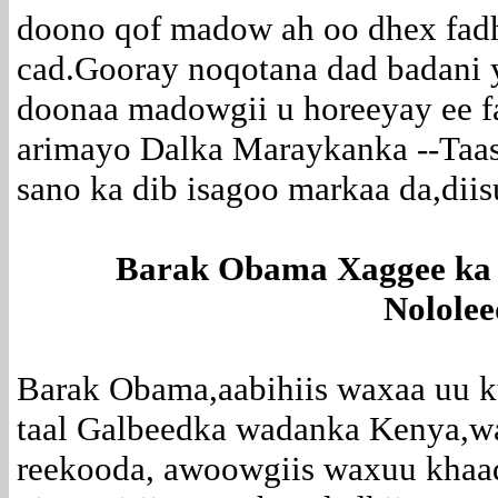
doono qof madow ah oo dhex fadh
cad.Gooray noqotana dad badani
doonaa madowgii u horeeyay ee fa
arimayo Dalka Maraykanka --Taas
sano ka dib isagoo markaa da,diisu
Barak Obama Xaggee ka so
Nololee
Barak Obama,aabihiis waxaa uu k
taal Galbeedka wadanka Kenya,wax
reekooda, awoowgiis waxuu khaad