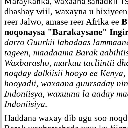
Maraykanka, waxaana sanadkii 19
dhashay wiil, waxayna u bixiyeen
reer Jalwo, amase reer Afrika ee
B
noqonaysa "Barakaysane"
Ingi
darro Guurkii labadaas lammaane 
tageen, maadaama Barak aabihiis
Waxbarasho, markuu tacliintii d
noqday dalkiisii hooyo ee Kenya
hooyadii, waxaana guursaday nin
Indoniisya, waxuuna la aaday mac
Indoniisiya.
Haddana waxay dib ugu soo noqd