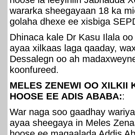
wararka sheegayaan 18 ka mi
golaha dhexe ee xisbiga SEP
Dhinaca kale Dr Kasu Ilala 
ayaa xilkaas laga qaaday, wa
Dessalegn oo ah madaxweyne
koonfureed.
MELES ZENEWI OO XILKII
HOOSE EE ADIS ABABA:
:
War naga soo gaadhay wariy
ayaa sheegaya in Meles Zena
hoose ee magaalada Addis Aba