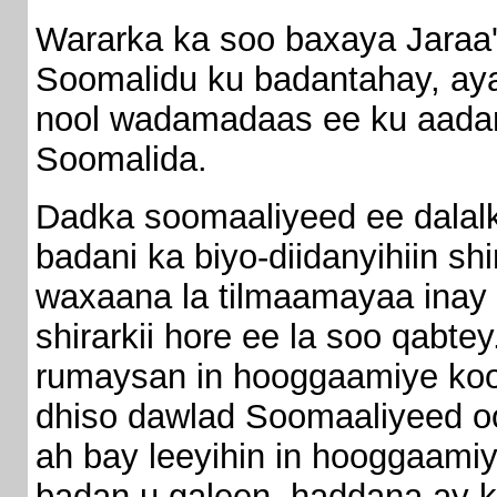
Wararka ka soo baxaya Jara
Soomalidu ku badantahay, aya
nool wadamadaas ee ku aadan s
Soomalida.
Dadka soomaaliyeed ee dalal
badani ka biyo-diidanyihiin shi
waxaana la tilmaamayaa inay 
shirarkii hore ee la soo qabt
rumaysan in hooggaamiye koox
dhiso dawlad Soomaaliyeed o
ah bay leeyihin in hooggaami
badan u galeen, haddana ay 