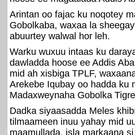
Arintan oo fajac ku noqotey 
Gobolkaba, waxaa la sheegay
abuurtey walwal hor leh.
Warku wuxuu intaas ku daray
dawladda hoose ee Addis Aba
mid ah xisbiga TPLF, waxaa
Arekebe Iqubay oo hadda ku
Madaxweynaha Gobolka Tigre
Dadka siyaasadda Meles khibr
tilmaameen inuu yahay mid u
maamullada, isla markaana si 