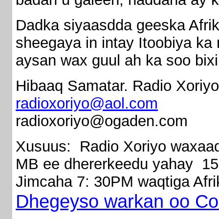
Dadka siyaasdda geeska Afrik
sheegaya in intay Itoobiya k
aysan wax guul ah ka soo bixi 
Hibaaq Samatar. Radio Xoriy
radioxoriyo@aol.com
radioxoriyo@ogaden.com
Xusuus: Radio Xoriyo waxaa
MB ee dhererkeedu yahay 15
Jimcaha 7: 30PM waqtiga Afr
Dhegeyso warkan oo Co