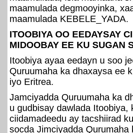
maamulada degmooyinka, xaa
maamulada KEBELE_YADA.
ITOOBIYA OO EEDAYSAY 
MIDOOBAY EE KU SUGAN S
Itoobiya ayaa eedayn u soo j
Quruumaha ka dhaxaysa ee ku
iyo Eritrea.
Jamciyadda Quruumaha ka dh
u gudbisay dawlada Itoobiya, 
ciidamadeedu ay tacshiirad k
socda Jimciyadda Qurumaha ka