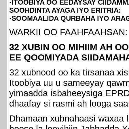
·ITOOBIYA OO EEDAYSAY CIIDAM
SOOHDINTA AYAGA IYO ERITRIA:
·SOOMAALIDA QURBAHA IYO ARAG
WARKII OO FAAHFAAHSAN:
32 XUBIN OO MIHIIM AH O
EE QOOMIYADA SIIDAMAH
32 xubnood oo ka tirsanaa x
Itoobiya uu u sameeyay qaw
yimaadda isbaheeysiga EPRDF
dhaafay si rasmi ah looga saa
Dhamaan xubnahaasi waxaa l
hoose la leeyihiin Jabhadda 