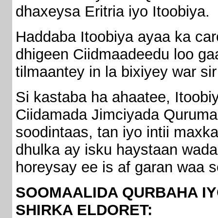
dhaxeysa Eritria iyo Itoobiya.
Haddaba Itoobiya ayaa ka car
dhigeen Ciidmaadeedu loo gaa
tilmaantey in la bixiyey war sir
Si kastaba ha ahaatee, Itoob
Ciidamada Jimciyada Quruma
soodintaas, tan iyo intii m
dhulka ay isku haystaan wada
horeysay ee is af garan waa 
SOOMAALIDA QURBAHA IY
SHIRKA ELDORET: