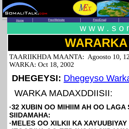
.
|
|
|
FreeWebsite
FreeEmail
Home
w w w . s o m
WARARK
TAARIIKHDA MAANTA:
Agoosto 10,
WARKA: Oct 18, 2002
DHEGEYSI:
Dhegeyso Warka
WARKA MADAXDDIISII:
·32 XUBIN OO MIHIIM AH OO LAG
SIIDAMAHA:
·MELES OO XILKII KA XAYUUBIYA