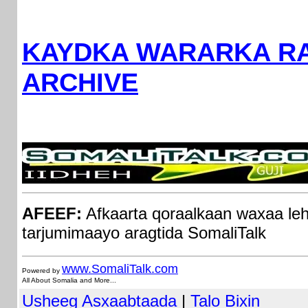
KAYDKA WARARKA RA
ARCHIVE
AFEEF:
Afkaarta qoraalkaan waxaa le
tarjumimaayo aragtida SomaliTalk
www.Somali
Talk.com
Powered by
All About Somalia and More...
Usheeg Asxaabtaada
|
Talo Bixin