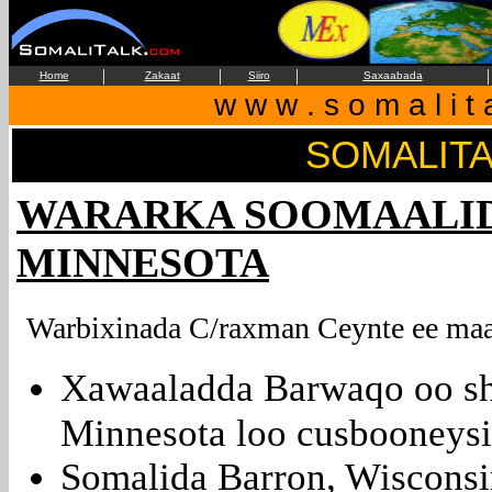
|
|
|
|
Home
Zakaat
Siiro
Saxaabada
w w w . s o m a l i t 
SOMALIT
WARARKA SOOMAALIDA
MINNESOTA
Warbixinada C/raxman Ceynte ee maan
Xawaaladda Barwaqo oo sh
Minnesota loo cusbooneysi
Somalida Barron, Wisconsi