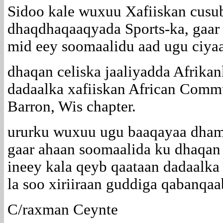
Sidoo kale wuxuu Xafiiskan cusu
dhaqdhaqaaqyada Sports-ka, gaar
mid eey soomaalidu aad ugu ciyaa
dhaqan celiska jaaliyadda Afrika
dadaalka xafiiskan African Comm
Barron, Wis chapter.
ururku wuxuu ugu baaqayaa dhama
gaar ahaan soomaalida ku dhaqan
ineey kala qeyb qaataan dadaalka
la soo xiriiraan guddiga qabanqaa
C/raxman Ceynte