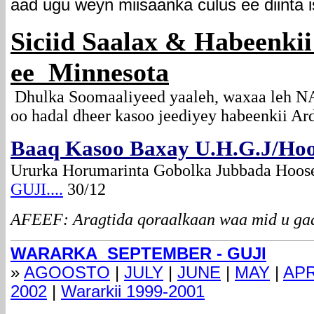
aad ugu weyn miisaanka culus ee diinta 
Siciid Saalax & Habeenki
ee Minnesota
Dhulka Soomaaliyeed yaaleh, waxaa leh N
oo hadal dheer kasoo jeediyey habeenkii A
Baaq Kasoo Baxay U.H.G.J/Ho
Ururka Horumarinta Gobolka Jubbada Hoose a
GUJI....
30/12
AFEEF: Aragtida qoraalkaan waa mid u gaa
WARARKA SEPTEMBER - GUJI
»
AGOOSTO
|
JULY
|
JUNE
|
MAY
|
APR
2002
|
Wararkii 1999-2001