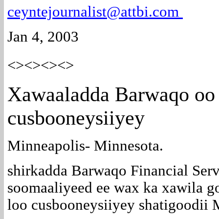
ceyntejournalist@attbi.com
Jan 4, 2003
<><><><>
Xawaaladda Barwaqo oo 
cusbooneysiiyey
Minneapolis- Minnesota.
shirkadda Barwaqo Financial Serv
soomaaliyeed ee wax ka xawila g
loo cusbooneysiiyey shatigoodii 