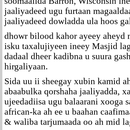
soomaalida Barron, Wisconsin inee
jaaliyadeed ugu furtaan magaalda
jaaliyadeed dowladda ula hoos ga
dhowr bilood kahor ayeey aheyd m
isku taxalujiyeen ineey Masjid la
dadaal dheer kadibna u suura gas
hirgaliyaan.
Sida uu ii sheegay xubin kamid 
abaabulka qorshaha jaaliyadda, x
ujeedadiisa ugu balaarani xooga s
african-ka ah ee u baahan caafim
& waliba tarjumaada oo ah mid l