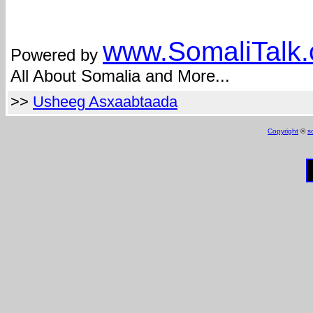
com
www.Somali
Talk
Powered by
All About Somalia and More...
>>
Usheeg Asxaabtaada
Copyright
©
s