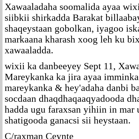
Xawaaladaha soomalida ayaa wixi
siibkii shirkadda Barakat billaaba
shaqeystaan gobolkan, iyagoo iska
markaana kharash xoog leh ku bix
xawaaladda.
wixii ka danbeeyey Sept 11, Xaw
Mareykanka ka jira ayaa imminka
mareykanka & hey'adaha danbi baa
socdaan dhaqdhaqaaqyadooda dha
hadda ugu faraxsan yihiin in mar
shatigooda ganacsi sii heystaan.
C/raxman Ceynte