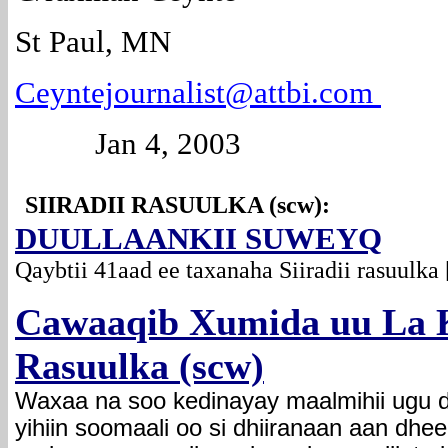
St Paul, MN
Ceyntejournalist@attbi.com
Jan 4, 2003
SIIRADII RASUULKA (scw):
DUULLAANKII SUWEYQ
Qaybtii 41aad ee taxanaha Siiradii rasuulk
Cawaaqib Xumida uu La 
Rasuulka (scw)
Waxaa na soo kedinayay maalmihii ugu d
yihiin soomaali oo si dhiiranaan aan dhee