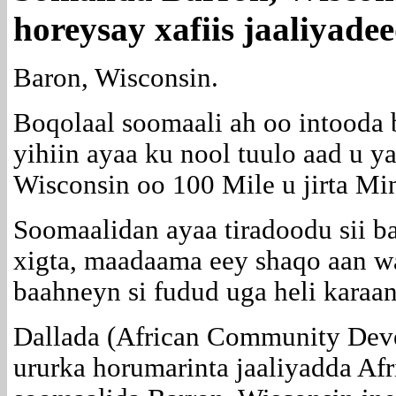
horeysay xafiis jaaliyad
Baron, Wisconsin.
Boqolaal soomaali ah oo intooda
yihiin ayaa ku nool tuulo aad u ya
Wisconsin oo 100 Mile u jirta Mi
Soomaalidan ayaa tiradoodu sii b
xigta, maadaama eey shaqo aan wa
baahneyn si fudud uga heli karaa
Dallada (African Community Dev
ururka horumarinta jaaliyadda Af