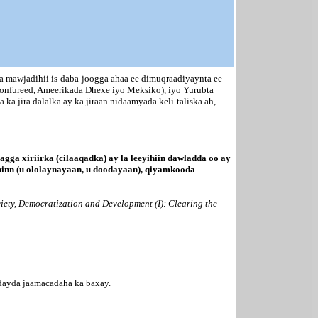
aa mawjadihii is-daba-joogga ahaa ee dimuqraadiyaynta ee
onfureed, Ameerikada Dhexe iyo Meksiko), iyo Yurubta
a jira dalalka ay ka jiraan nidaamyada keli-taliska ah,
ga xiriirka (cilaaqadka) ay la leeyihiin dawladda oo ay
inn (u
ololaynayaan, u doodayaan), qiyamkooda
iety, Democratization and Development (I): Clearing the
rdayda jaamacadaha ka baxay.