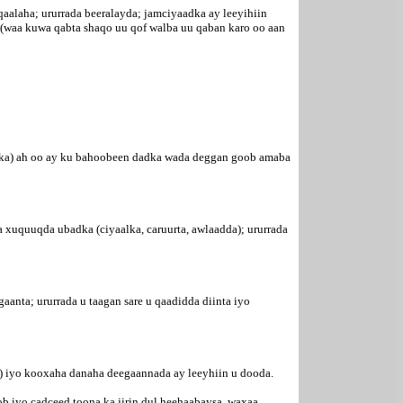
qaalaha; ururrada beeralayda; jamciyaadka ay leeyihiin
 (waa kuwa qabta shaqo uu qof walba uu qaban karo oo aan
jaarka) ah oo ay ku bahoobeen dadka wada deggan goob amaba
xuquuqda ubadka (ciyaalka, caruurta, awlaadda); ururrada
aanta; ururrada u taagan sare u qaadidda diinta iyo
m) iyo kooxaha danaha deegaannada ay leeyhiin u dooda.
b iyo cadceed toona ka jirin dul heehaabaysa, waxaa