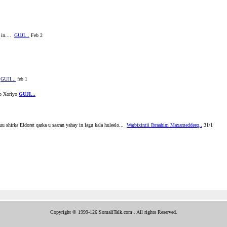
 in....
GUJI...
Feb 2
A
GUJI...
feb 1
o Xoriyo
GUJI...
u shirka Eldoret qarka u saaran yahay in lagu kala huleelo...
Warbixintii Ibraahim Maxameddeeq..
31/1
Copyright © 1999-126 SomaliTalk.com . All rights Reserved.