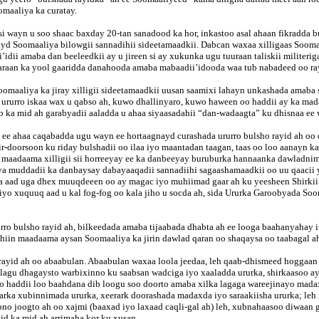
omaaliya ka curatay.
 si wayn u soo shaac baxday 20-tan sanadood ka hor, inkastoo asal ahaan fikradda 
ayd Soomaaliya bilowgii sannadihii sideetamaadkii. Dabcan waxaa xilligaas Soomaal
’idii amaba dan beeleedkii ay u jireen si ay xukunka ugu tuuraan taliskii militeri
 maraan ka yool gaaridda danahooda amaba mabaadii’idooda waa tub nabadeed oo ra
oomaaliya ka jiray xilligii sideetamaadkii uusan saamixi lahayn unkashada amaba 
yo ururro iskaa wax u qabso ah, kuwo dhallinyaro, kuwo haween oo haddii ay ka m
ab ka mid ah garabyadii aaladda u ahaa siyaasadahii “dan-wadaagta” ku dhisnaa ee
haa, ee ahaa caqabadda ugu wayn ee hortaagnayd curashada ururro bulsho rayid ah 
-doorsoon ku riday bulshadii oo ilaa iyo maantadan taagan, taas oo loo aanayn ka
ah maadaama xilligii sii horreeyay ee ka danbeeyay buruburka hannaanka dawladni
ya muddadii ka danbaysay dabayaaqadii sannadiihi sagaashamaadkii oo uu qaacii
na aad uga dhex muuqdeeen oo ay magac iyo muhiimad gaar ah ku yeesheen Shirki
ar iyo xuquuq aad u kal fog-fog oo kala jiho u socda ah, sida Ururka Garoobyada 
rurro bulsho rayid ah, bilkeedada amaba tijaabada dhabta ah ee looga baahanyahay i
yihiin maadaama aysan Soomaaliya ka jirin dawlad qaran oo shaqaysa oo taabagal a
ayid ah oo abaabulan. Abaabulan waxaa loola jeedaa, leh qaab-dhismeed hoggaan oo
lagu dhagaysto warbixinno ku saabsan wadciga iyo xaaladda ururka, shirkaasoo a
oo haddii loo baahdana dib loogu soo doorto amaba xilka lagaga wareejinayo madax
rarka xubinnimada ururka, xeerark doorashada madaxda iyo saraakiisha ururka; leh 
ubno joogto ah oo xajmi (baaxad iyo laxaad caqli-gal ah) leh, xubnahaasoo diwaa
mid ka mid ah arrimaha kor ku xusan.