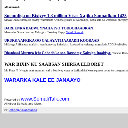
-dhammaad-
Sucuudiga oo Bixiyey 1.3 million Visas Xajjka Sannadkan 1423
Sidaas waxaa shaaca ka qaaday Wasaaradda Arimaha gudaha ee Sucuudiga, waxa kale oo wasaaradu sheegtay
DAREENKA DADWEYNAHA IYO TODDOBAADKAN
Maamulka Somaliland oo Xabsiga u Taxaabay Ergey
Nabad Doon ah
URURKA AFRIKA OO GALAYA TIJAABADII KOOBAAD
Midawga Afrika ayaa markiisii ugu horraysay kulankiisii koobaad kuyeelanaya magaalada ADDIS-ABAB
Dhanbaal Murugo leh: Gabadh ka soo Baxsatay Xabsiga Itoobiya:
Wararka Radi
WAR BIXIN KU SAABSAN SHIRKA ELDORET
Mr. Peter N. Nyagah ayaa maanta si cad u beeniyey warar ay jariidadaha Kenya qoreen oo ay ku sheegeen inu
WARARKA KALE EE JANAAYO
com
www.Somali
Talk.com
Powered by
All About Somalia and More...
>>
Usheeg Asxaabtaada