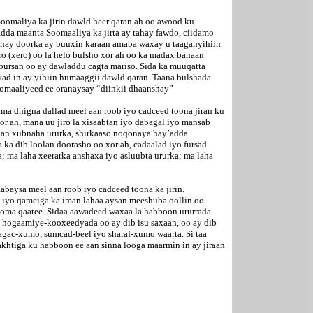
Soomaliya ka jirin dawld heer qaran ah oo awood ku
dda maanta Soomaaliya ka jirta ay tahay fawdo, ciidamo
yahay doorka ay buuxin karaan amaba waxay u taaganyihiin
o (xero) oo la helo bulsho xor ah oo ka madax banaan
bbursan oo ay dawladdu cagta mariso. Sida ka muuqatta
yad in ay yihiin humaaggii dawld qaran. Taana bulshada
omaaliyeed ee oranaysay “diinkii dhaanshay”
a dhigna dallad meel aan roob iyo cadceed toona jiran ku
r ah, mana uu jiro la xisaabtan iyo dabagal iyo mansab
laan xubnaha ururka, shirkaaso noqonaya hay’adda
ka dib loolan doorasho oo xor ah, cadaalad iyo fursad
; ma laha xeerarka anshaxa iyo asluubta ururka; ma laha
abaysa meel aan roob iyo cadceed toona ka jirin.
 iyo qamciga ka iman lahaa aysan meeshuba oollin oo
 looma qaatee. Sidaa aawadeed waxaa la habboon ururrada
in hogaamiye-kooxeedyada oo ay dib isu saxaan, oo ay dib
agac-xumo, sumcad-beel iyo sharaf-xumo waarta. Si taa
akhtiga ku habboon ee aan sinna looga maarmin in ay jiraan