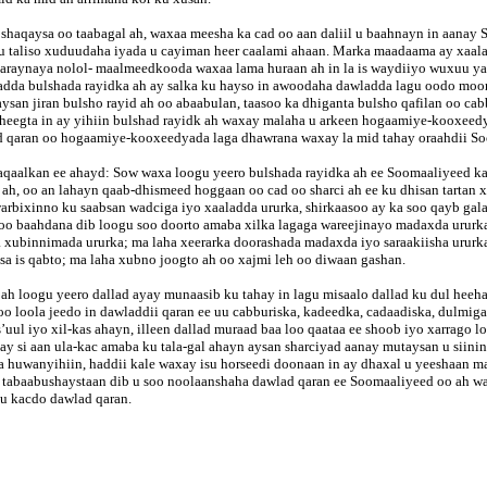
shaqaysa oo taabagal ah, waxaa meesha ka cad oo aan daliil u baahnayn in aanay 
 taliso xuduudaha iyada u cayiman heer caalami ahaan. Marka maadaama ay xaala
 maaraynaya nolol- maalmeedkooda waxaa lama huraan ah in la is waydiiyo wuxuu 
adda bulshada rayidka ah ay salka ku hayso in awoodaha dawladda lagu oodo moor
aysan jiran bulsho rayid ah oo abaabulan, taasoo ka dhiganta bulsho qafilan oo ca
 sheegta in ay yihiin bulshad rayidk ah waxay malaha u arkeen hogaamiye-kooxeed
ad qaran oo hogaamiye-kooxeedyada laga dhawrana waxay la mid tahay oraahdii So
qaalkan ee ahayd: Sow waxa loogu yeero bulshada rayidka ah ee Soomaaliyeed kam
h, oo an lahayn qaab-dhismeed hoggaan oo cad oo sharci ah ee ku dhisan tartan xo
arbixinno ku saabsan wadciga iyo xaaladda ururka, shirkaasoo ay ka soo qayb ga
loo baahdana dib loogu soo doorto amaba xilka lagaga wareejinayo madaxda ururka 
 xubinnimada ururka; ma laha xeerarka doorashada madaxda iyo saraakiisha ururka
sa is qabto; ma laha xubno joogto ah oo xajmi leh oo diwaan gashan.
 ah loogu yeero dallad ayay munaasib ku tahay in lagu misaalo dallad ku dul heeha
loola jeedo in dawladdii qaran ee uu cabburiska, kadeedka, cadaadiska, dulmiga
’uul iyo xil-kas ahayn, illeen dallad muraad baa loo qaataa ee shoob iyo xarrago
nay si aan ula-kac amaba ku tala-gal ahayn aysan sharciyad aanay mutaysan u siin
 huwanyihiin, haddii kale waxay isu horseedi doonaan in ay dhaxal u yeeshaan m
gu tabaabushaystaan dib u soo noolaanshaha dawlad qaran ee Soomaaliyeed oo ah w
ku kacdo dawlad qaran.