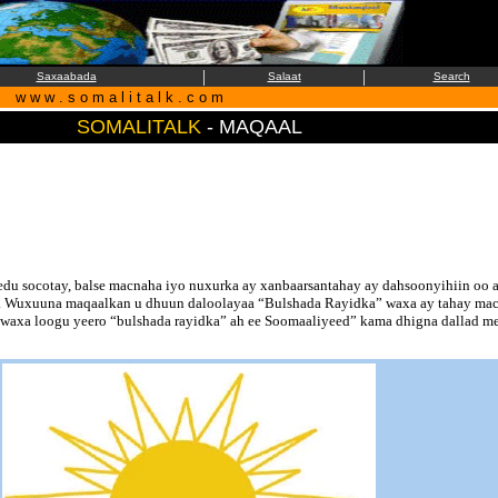
|
|
Saxaabada
Salaat
Search
w w w . s o m a l i t a l k . c o m
SOMALITALK
- MAQAAL
u socotay, balse macnaha iyo nuxurka ay xanbaarsantahay ay dahsoonyihiin oo 
 Wuxuuna maqaalkan u dhuun daloolayaa “Bulshada Rayidka” waxa ay tahay macn
axa loogu yeero “bulshada rayidka” ah ee Soomaaliyeed” kama dhigna dallad mee