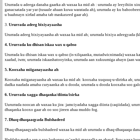
Ururrada u adeega danaha gaarka ah waxaa ka mid ah : ururrada ay leeyihiin xi
ganacsatada yar yar (tusaale ahaan kuwa waratada ah), ururrada ay ku bahoob
u baahnayn xirfad amaba tab maskaxeed gaar ah).
3.
Ururrada adeeg bixiyayaasha
Ururrada adeeg bixiyayaasha ah waxaa ka mid ah; ururrada bixiya adeegyada (
4. Ururrada ku dhisan iskaa wax u qabso
Ururrada ku dhisan iskaa wax u qabso (is-xilqaanka, mutadwicnimada) waxaa ka
xaafad, iwm; ururrada iskaashatooyinka, ururrada aan xukuumiga ahayn (aan wa
5. Kooxaha miiganayaasha ah
Kooxaha miiganayaasha ah waxaa ka mid ah: kooxaha xuquuq-u-dirirka ah; urur
dadka naafada amaba curyaanka ah u dooda; ururrada u dooda kooxaha soo galoo
6. Ururrada xagga dhaqanka/diinta/isirka
Uururrada noocan ah waxaa ku jira: jamciyadaha xagga diinta (caqiidada); ururr
dhaqanka kooxo gaar ah oo soo jireen ahaa muddo fog.
7. Dhaq-dhaqaaqyada Bulshadeed
Dhaq-dhaqaaqyada bulshadeed waxaa ka mid ah ururrada u dhaq-dhaqaaqa danaha 
Haddaba marka aan u soo laabanno su’aashii maqaalka ee ahayd: Sow waxa loog