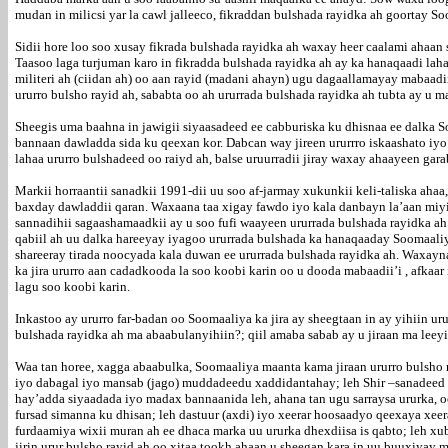
mudan in milicsi yar la cawl jalleeco, fikraddan bulshada rayidka ah goortay So
Sidii hore loo soo xusay fikrada bulshada rayidka ah waxay heer caalami ahaan
Taasoo laga turjuman karo in fikradda bulshada rayidka ah ay ka hanaqaadi lah
militeri ah (ciidan ah) oo aan rayid (madani ahayn) ugu dagaallamayay mabaadii
ururro bulsho rayid ah, sababta oo ah ururrada bulshada rayidka ah tubta ay u
Sheegis uma baahna in jawigii siyaasadeed ee cabburiska ku dhisnaa ee dalka S
bannaan dawladda sida ku qeexan kor. Dabcan way jireen ururrro iskaashato i
lahaa ururro bulshadeed oo raiyd ah, balse uruurradii jiray waxay ahaayeen gar
Markii horraantii sanadkii 1991-dii uu soo af-jarmay xukunkii keli-taliska a
baxday dawladdii qaran. Waxaana taa xigay fawdo iyo kala danbayn la’aan miyir
sannadihii sagaashamaadkii ay u soo fufi waayeen ururrada bulshada rayidka 
qabiil ah uu dalka hareeyay iyagoo ururrada bulshada ka hanaqaaday Soomaali
shareeray tirada noocyada kala duwan ee ururrada bulshada rayidka ah. Waxay
ka jira ururro aan cadadkooda la soo koobi karin oo u dooda mabaadii’i , afka
lagu soo koobi karin.
Inkastoo ay ururro far-badan oo Soomaaliya ka jira ay sheegtaan in ay yihiin u
bulshada rayidka ah ma abaabulanyihiin?; qiil amaba sabab ay u jiraan ma lee
Waa tan horee, xagga abaabulka, Soomaaliya maanta kama jiraan ururro bulsho r
iyo dabagal iyo mansab (jago) muddadeedu xaddidantahay; leh Shir –sanadeed 
hay’adda siyaadada iyo madax bannaanida leh, ahana tan ugu sarraysa ururka, 
fursad simanna ku dhisan; leh dastuur (axdi) iyo xeerar hoosaadyo qeexaya xee
furdaamiya wixii muran ah ee dhaca marka uu ururka dhexdiisa is qabto; leh x
jirin urur bulsho rayid ah oo xitaa tookh ahaan u sheegan kara in uu buuxiyay 