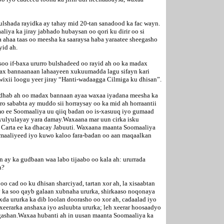
bulshada rayidka ay tahay mid 20-tan sanadood ka fac wayn.
iya ka jiray jabhado hubaysan oo qori ku dirir oo si
ga ahaa taas oo meesha ka saaraysa haba yaraatee sheegasho
yid ah.
soo if-baxa ururro bulshadeed oo rayid ah oo ka madax
adax bannaanaan lahaayeen xukuumadda lagu sifayn kari
 wixii loogu yeer jiray “Hanti-wadaagga Cilmiga ku dhisan”.
oo dhab ah oo madax bannaan ayaa waxaa iyadana meesha ka
ro sababta ay muddo sii horraysay oo ka mid ah horraantii
mo ee Soomaaliya uu qiiq badan oo is-xasuuq iyo gumaad
 yulyulayay yara damay.Waxaana mar uun cirka isku
i Carta ee ka dhacay Jabuuti. Waxaana maanta Soomaaliya
Soomaaliyeed iyo kuwo kaloo fara-badan oo aan maqaalkan
n ay ka gudbaan waa labo tijaabo oo kala ah: ururrada
h?
 cad oo ku dhisan sharciyad, tartan xor ah, la xisaabtan
y ka soo qayb galaan xubnaha ururka, shirkaaso noqonaya
da ururka ka dib loolan doorasho oo xor ah, cadaalad iyo
xeerarka anshaxa iyo asluubta ururka; leh xeerar hoosaadyo
n gashan.Waxaa hubanti ah in uusan maanta Soomaaliya ka