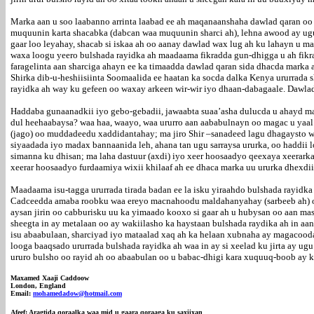
Marka aan u soo laabanno arrinta laabad ee ah maqanaanshaha dawlad qaran oo 
muquunin karta shacabka (dabcan waa muquunin sharci ah), lehna awood ay ugu
gaar loo leyahay, shacab si iskaa ah oo aanay dawlad wax lug ah ku lahayn u
waxa loogu yeero bulshada rayidka ah maadaama fikradda gun-dhigga u ah fikr
faragelinta aan sharciga ahayn ee ka timaadda dawlad qaran sida dhacda marka 
Shirka dib-u-heshiisiinta Soomaalida ee haatan ka socda dalka Kenya ururrada
rayidka ah way ku gefeen oo waxay arkeen wir-wir iyo dhaan-dabagaale. Dawl
Haddaba gunaanadkii iyo gebo-gebadii, jawaabta suaa’asha dulucda u ahayd ma
dul heehaabaysa? waa haa, waayo, waa ururro aan aababulnayn oo magac u yaal a
(jago) oo muddadeedu xaddidantahay; ma jiro Shir –sanadeed lagu dhagaysto w
siyaadada iyo madax bannaanida leh, ahana tan ugu sarraysa ururka, oo haddii 
simanna ku dhisan; ma laha dastuur (axdi) iyo xeer hoosaadyo qeexaya xeerarka
xeerar hoosaadyo furdaamiya wixii khilaaf ah ee dhaca marka uu ururka dhexdii
Maadaama isu-tagga ururrada tirada badan ee la isku yiraahdo bulshada rayidka
Cadceedda amaba roobku waa ereyo macnahoodu maldahanyahay (sarbeeb ah) oo 
aysan jirin oo cabburisku uu ka yimaado kooxo si gaar ah u hubysan oo aan mas
sheegta in ay metalaan oo ay wakiilasho ka haystaan bulshada raydika ah in aa
isu abaabulaan, sharciyad iyo mataalad xaq ah ka helaan xubnaha ay magacooda
looga baaqsado ururrada bulshada rayidka ah waa in ay si xeelad ku jirta ay u
ururo bulsho oo rayid ah oo abaabulan oo u babac-dhigi kara xuquuq-boob ay 
Maxamed Xaaji Caddoow
London, England
Email:
mohamedadow@hotmail.com
Afeef: Aragtida qoraalka waa mid u gaara qoraaga ku saxiixan