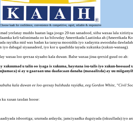
Choose kaah for confidence, convenience & competitive, rapid, reliable & responsive
mad yeelatay muddo haatan laga joogo 20-tan sanadood, siiba waxaa lala xiriiriy
daamka keli-talisnimada oo ka bilowday Ameerikada Laatiinka ah (Ameerikada Ko
hada rayidka mid wax badan ka taraysa moosidda iyo xadaynta awoodaha dawladaha k
an iyo dabagal siyaasadeed, iyo kor u qaadidda tayada xukunka (xukun-wanaag).
ay waxaa loo qeexaa siyaabo kala duwan. Balse waxaa jiraa qeexid guud oo ah:
ukuumad u talin oo iyaga is xukuma, haystana isu-talis iyo xukun-hoosaad xag
mujtamaca) si ay u gaaraan una daafacaan danaha (masaalixda) ay uu miiganyih
yaabaha kala duwan ee loo qeexay bulshada rayidka, eeg Gordon White, “Civil Soc
a ku xusan taxdan hoose:
aadiyada isboortiga; ururrada ardayda; jamciyaadka dugsiyada (iskuullada) iyo a