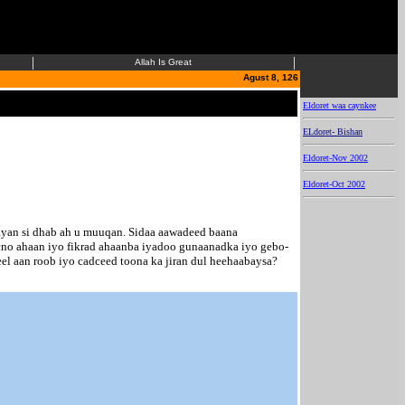
|
|
Allah Is Great
..
Agust 8, 126
..
Eldoret waa caynkee
ELdoret- Bishan
Eldoret-Nov 2002
Eldoret-Oct 2002
ayan si dhab ah u muuqan. Sidaa aawadeed baana
o ahaan iyo fikrad ahaanba iyadoo gunaanadka iyo gebo-
l aan roob iyo cadceed toona ka jiran dul heehaabaysa?