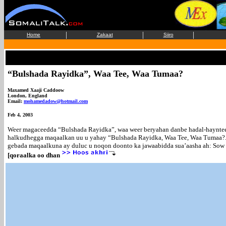
|
|
|
Home
Zakaat
Siiro
“Bulshada Rayidka”, Waa Tee, Waa Tumaa?
Maxamed Xaaji Caddoow
London, England
Email:
mohamedadow@hotmail.com
Feb 4, 2003
Weer magaceedda “Bulshada Rayidka”, waa weer beryahan danbe hadal-haynteed
halkudhegga maqaalkan uu u yahay “Bulshada Rayidka, Waa Tee, Waa Tumaa?.
gebada maqaalkuna ay duluc u noqon doonto ka jawaabidda sua’aasha ah: Sow w
[qoraalka oo dhan