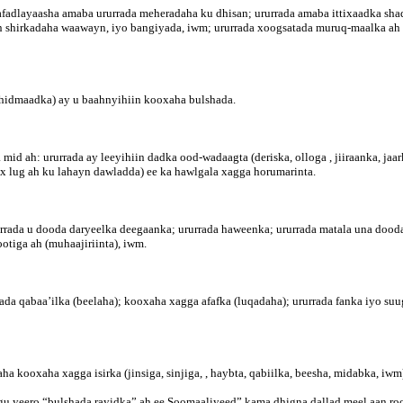
rafadlayaasha amaba ururrada meheradaha ku dhisan; ururrada amaba ittixaadka sha
een shirkadaha waawayn, iyo bangiyada, iwm; ururrada xoogsatada muruq-maalka ah
khidmaadka) ay u baahnyihiin kooxaha bulshada.
 mid ah: ururrada ay leeyihiin dadka ood-wadaagta (deriska, olloga , jiiraanka, 
x lug ah ku lahayn dawladda) ee ka hawlgala xagga horumarinta.
rada u dooda daryeelka deegaanka; ururrada haweenka; ururrada matala una dooda 
tiga ah (muhaajiriinta), iwm.
ada qabaa’ilka (beelaha); kooxaha xagga afafka (luqadaha); ururrada fanka iyo suug
kooxaha xagga isirka (jinsiga, sinjiga, , haybta, qabiilka, beesha, midabka, iw
u yeero “bulshada rayidka” ah ee Soomaaliyeed” kama dhigna dallad meel aan roo