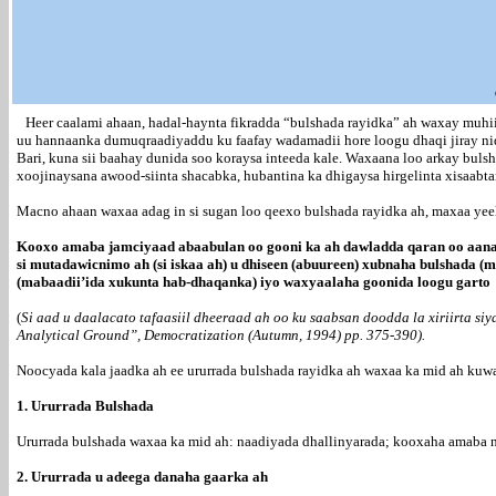
Heer caalami ahaan, hadal-haynta fikradda “bulshada rayidka” ah waxay muhii
uu hannaanka dumuqraadiyaddu ku faafay wadamadii hore loogu dhaqi jiray ni
Bari, kuna sii baahay dunida soo koraysa inteeda kale. Waxaana loo arkay buls
xoojinaysana awood-siinta shacabka, hubantina ka dhigaysa hirgelinta xisaabt
Macno ahaan waxaa adag in si sugan loo qeexo bulshada rayidka ah, maxaa yeel
Kooxo amaba jamciyaad abaabulan oo gooni ka ah dawladda qaran oo aanay x
si mutadawicnimo ah (si iskaa ah) u dhiseen (abuureen) xubnaha bulshada (
(mabaadii’ida xukunta hab-dhaqanka) iyo waxyaalaha goonida loogu garto
(
Si aad u daalacato tafaasiil dheeraad ah oo ku saabsan doodda la xiriirta si
Analytical Ground”, Democratization (Autumn, 1994) pp. 375-390).
Noocyada kala jaadka ah ee ururrada bulshada rayidka ah waxaa ka mid ah kuw
1. Ururrada Bulshada
Ururrada bulshada waxaa ka mid ah: naadiyada dhallinyarada; kooxaha amaba n
2. Ururrada u adeega danaha gaarka ah