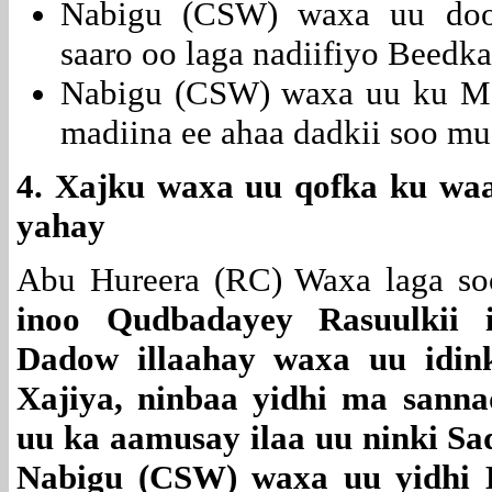
Nabigu (CSW) waxa uu doon
saaro oo laga nadiifiyo Beedka
Nabigu (CSW) waxa uu ku Mas
madiina ee ahaa dadkii soo mu
4. Xajku waxa uu qofka ku waa
yahay
Abu Hureera (RC) Waxa laga so
inoo Qudbadayey Rasuulkii 
Dadow illaahay waxa uu idink
Xajiya, ninbaa yidhi ma sann
uu ka aamusay ilaa uu ninki Sa
Nabigu (CSW) waxa uu yidhi 