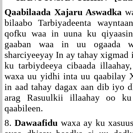
Qaabilaada Xajaru Aswadka
wa
bilaabo Tarbiyadeenta waynta
qofku waa in uuna ku qiyaasin 
gaaban waa in uu ogaada w
sharciyeeyay In ay tahay xigmad i
ku tarbiydeeya cibaada illaah
waxa uu yidhi inta uu qaabilay
in aad tahay dagax aan dib iyo d
arag Rasuulkii illaahay oo k
qaabileen.
8.
Dawaafidu
waxa ay ku xasuus