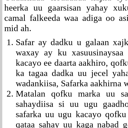
heerka uu gaarsisan yahay xu
camal falkeeda waa adiga oo a
mid ah.
Safar ay dadku u galaan xaj
waxay ay ku xasuusinaysaa s
kacayo ee daarta aakhiro, qof
ka tagaa dadka uu jecel yahay
wadankiisa, Safarka aakhirna w
Matalan qofku marka uu sa
sahaydiisa si uu ugu gaadh
safarka uu ugu kacayo qofku 
qataa sahay uu kaga nabad gel