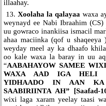
illaahay.
13.
Xoolaha la qalayaa
waxa ay
weynayd ee Nabi Ibraahim (CS) a
uu gowraco inankiisa ismacil mar
ahaa maciinka (qof u shaqeeya )
weyday meel ay ka dhaafo khilaa
oo kale waxa la baray in uu aq
“
AABAHAYOW SAMEE WIXI
WAXA AAD IGA HELI 
YIDHAADO IN AAN K
SAABIRIINTA AH” [Saafad-1
wixi laga xaram yeelay taasi w