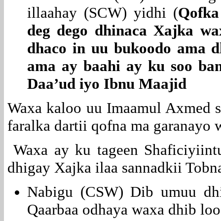
illaahay (SCW) yidhi (
Qofka
deg dego dhinaca Xajka wa
dhaco in uu bukoodo ama d
ama ay baahi ay ku soo ba
Daa’ud iyo Ibnu Maajid
Waxa kaloo uu Imaamul Axmed s
faralka dartii qofna ma garanayo
Waxa ay ku tageen Shaficiyiin
dhigay Xajka ilaa sannadkii Tobn
Nabigu (CSW) Dib umuu dhi
Qaarbaa odhaya waxa dhib loo