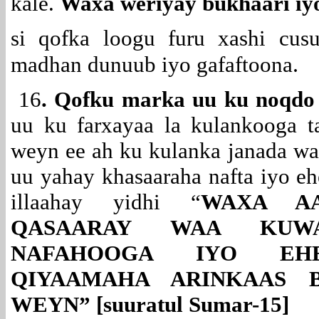
kale.
Waxa weriyay bukhaari iy
si qofka loogu furu xashi cus
.
madhan dunuub iyo gafaftoona
16
. Qofku marka uu ku noqdo e
uu ku farxayaa la kulankooga t
weyn ee ah ku kulanka janada w
uu yahay khasaaraha nafta iyo eh
illaahay yidhi “
WAXA A
QASAARAY WAA KUW
NAFAHOOGA IYO EHE
QIYAAMAHA ARINKAAS 
WEYN” [suuratul Sumar-15]