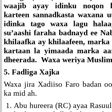
waajib ayay idinku noqon 
karteen sannadkasta waxana u
idinka tago waxa lagu halaa
su’aashi faraha badnayd ee Na
khilaafka ay khilaafeen, marka
kartaan la yimaada marka aa
dheerada.
Waxa weriya Musli
5. Fadliga Xajka
Waxa jira Xadiiso Faro badan 
ka mid ah.
Abu hureera (RC) ayaa Rasuu