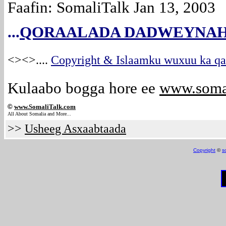
Faafin: SomaliTalk Jan 13, 2003
...
QORAALADA DADWEYNAH
<><>
....
Copyright & Islaamku wuxuu ka qab
Kulaabo bogga hore ee
www.soma
©
www.Somali
Talk.com
All About Somalia and More...
>>
Usheeg Asxaabtaada
Copyright
©
s