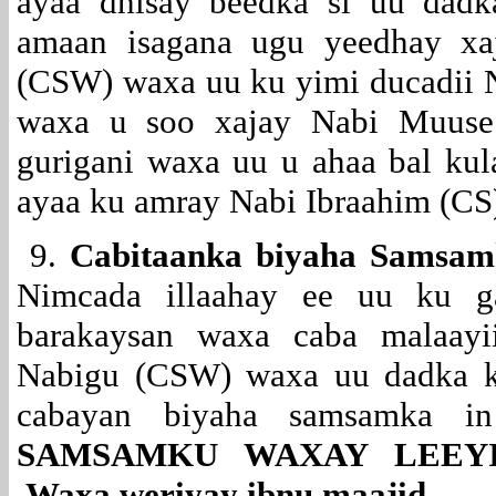
ayaa dhisay beedka si uu dad
amaan isagana ugu yeedhay xa
(CSW) waxa uu ku yimi ducadii N
waxa u soo xajay Nabi Muuse 
gurigani waxa uu u ahaa bal kul
ayaa ku amray Nabi Ibraahim (CS)
9.
Cabitaanka biyaha Samsa
Nimcada illaahay ee uu ku ga
barakaysan waxa caba malaayi
Nabigu (CSW) waxa uu dadka ku
cabayan biyaha samsamka i
SAMSAMKU WAXAY LEEYI
Waxa weriyay ibnu maajid