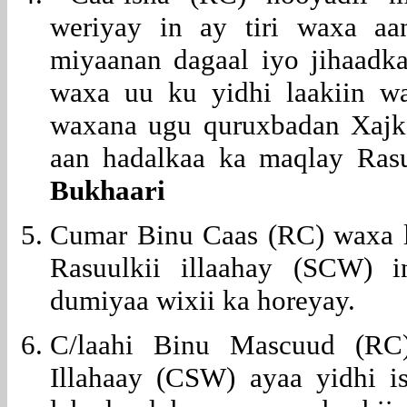
weriyay in ay tiri waxa aan
miyaanan dagaal iyo jihaadk
waxa uu ku yidhi laakiin w
waxana ugu quruxbadan Xajka,
aan hadalkaa ka maqlay Ra
Bukhaari
Cumar Binu Caas (RC) waxa la
Rasuulkii illaahay (SCW)
dumiyaa wixii ka horeyay.
C/laahi Binu Mascuud (RC
Illahaay (CSW) ayaa yidhi i