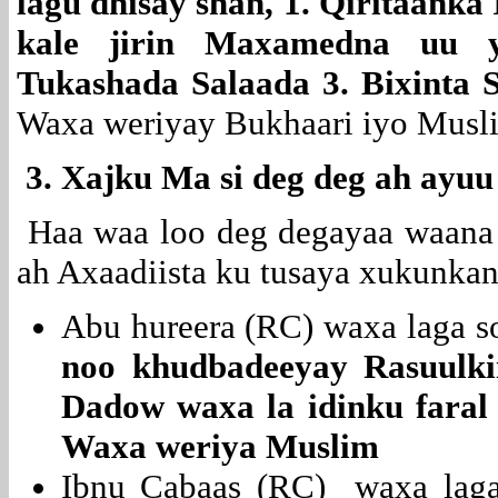
lagu dhisay shan, 1. Qiritaanka 
kale jirin Maxamedna uu y
Tukashada Salaada 3. Bixinta 
Waxa weriyay Bukhaari iyo Musl
3. Xajku Ma si deg deg ah ayuu
Haa waa loo deg degayaa waana a
ah Axaadiista ku tusaya xukunkan
Abu hureera (RC) waxa laga so
noo khudbadeeyay Rasuulki
Dadow waxa la idinku faral 
Waxa weriya Muslim
Ibnu Cabaas (RC) waxa laga 