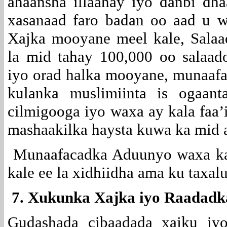
ahaansha illaahay iyo danbi dh
xasanaad faro badan oo aad u w
Xajka mooyane meel kale, Sala
la mid tahay 100,000 oo salaa
iyo orad halka mooyane, munaaf
kulanka muslimiinta is ogaant
cilmigooga iyo waxa ay kala faa’
mashaakilka haysta kuwa ka mid a
Munaafacadka Aduunyo waxa ka 
kale ee la xidhiidha ama ku taxal
7. Xukunka Xajka iyo Raadadka
Gudashada cibaadada xajku iyo