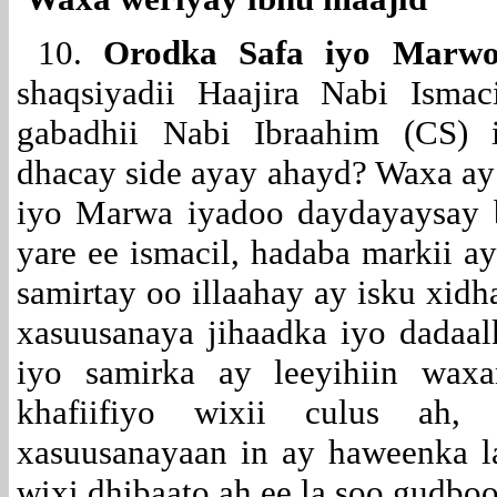
10.
Orodka Safa iyo Marw
shaqsiyadii Haajira Nabi Isma
gabadhii Nabi Ibraahim (CS) i
dhacay side ayay ahayd? Waxa a
iyo Marwa iyadoo daydayaysay 
yare ee ismacil, hadaba markii a
samirtay oo illaahay ay isku xid
xasuusanaya jihaadka iyo dadaa
iyo samirka ay leeyihiin wax
khafiifiyo wixii culus ah
xasuusanayaan in ay haweenka l
wixi dhibaato ah ee la soo gudbo