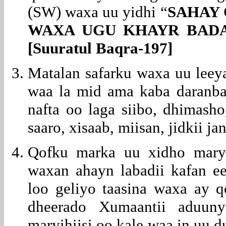
(SW) waxa uu yidhi “
SAHAY 
WAXA UGU KHAYR BADA
[Suuratul Baqra-197]
Matalan safarku waxa uu leeya
waa la mid ama kaba daranba
nafta oo laga siibo, dhimasho
saaro, xisaab, miisan, jidkii ja
Qofku marka uu xidho mary
waxan ahayn labadii kafan ee
loo geliyo taasina waxa ay 
dheerado Xumaantii aduuny
maryihiisi oo kale waa in uu d