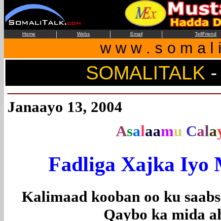
|
|
|
Home
Webs
Email
TellFriend
w w w . s o m a l i
SOMALITALK
-
Janaayo 13, 2004
A
s
a
l
aa
m
u
C
a
l
a
Fadliga Xajka Iyo
Kalimaad kooban oo ku saabsa
Qaybo ka mida a