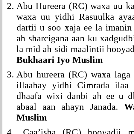
Abu Hureera (RC) waxa uu ka
waxa uu yidhi Rasuulka ayaa
dartii u soo xaja ee la iman
ah sharcigana aan ku xadgudb
la mid ah sidi maalintii hooya
Bukhaari Iyo Muslim
Abu hureera (RC) waxa laga 
illaahay yidhi Cimrada ilaa
dhaafa wixi danbi ah ee u d
abaal aan ahayn Janada.
Wa
Muslim
Caa’isha (RC) hooyadii m