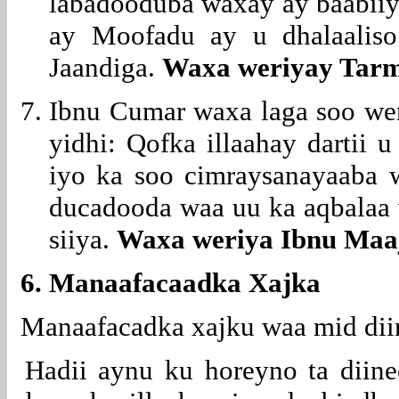
labadooduba waxay ay baabiiya
ay Moofadu ay u dhalaalis
Jaandiga.
Waxa weriyay Tarm
Ibnu Cumar waxa laga soo we
yidhi: Qofka illaahay dartii 
iyo ka soo cimraysanayaaba wa
ducadooda waa uu ka aqbalaa 
siiya.
Waxa weriya Ibnu Maa
6. Manaafacaadka Xajka
Manaafacadka xajku waa mid dii
Hadii aynu ku horeyno ta diine