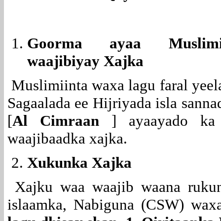
Goorma ayaa Muslimi
waajibiyay Xajka
Muslimiinta waxa lagu faral yeel
Sagaalada ee Hijriyada isla sann
[
Al Cimraan
]
ayaayado ka
waajibaadka xajka.
Xukunka Xajka
Xajku waa waajib waana rukun
islaamka, Nabiguna (CSW) waxa