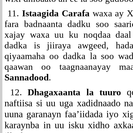
11.
Istaagida Carafa
waxa ay Xa
fara badnaanta dadku soo saar
xajay waxa uu ku noqdaa daal 
dadka is jiiraya awgeed, ha
qiyaamaha oo dadka la soo wad
qaawan oo taagnaanayay ma
Sannadood
.
q
12.
Dhagaxaanta la tuuro
naftiisa si uu uga xadidnaado naf
uuna garanayn faa’iidada iyo x
karaynba in uu isku xidho axka