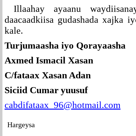
Illaahay ayaanu waydiisana
daacaadkiisa gudashada xajka i
kale.
Turjumaasha iyo Qorayaasha
Axmed Ismacil Xasan
C/fataax Xasan Adan
Siciid Cumar yuusuf
cabdifataax_96@hotmail.com
Hargeysa