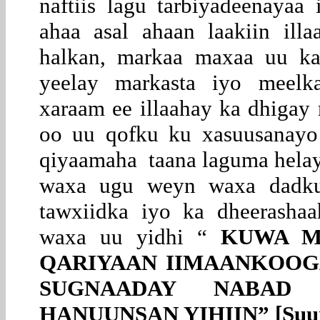
naftiis lagu tarbiyadeenayaa
ahaa asal ahaan laakiin ill
halkan, markaa maxaa uu ka
yeelay markasta iyo meelkas
xaraam ee illaahay ka dhigay
oo uu qofku ku xasuusanayo
qiyaamaha taana laguma helay
waxa ugu weyn waxa dadku
tawxiidka iyo ka dheerashaa
waxa uu yidhi “
KUWA MU
QARIYAAN IIMAANKOOG
SUGNAADAY NABAD
HANUUNSAN YIHIIN” [Suur