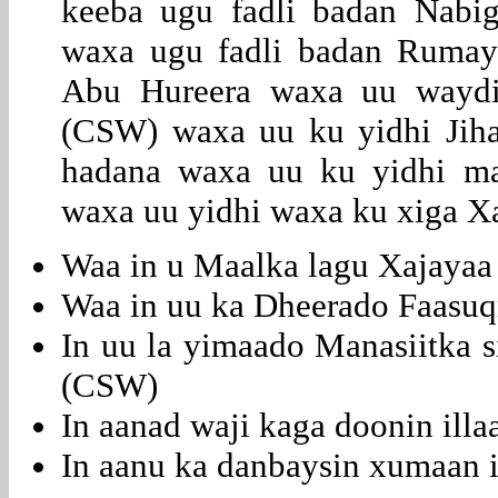
keeba ugu fadli badan Nab
waxa ugu fadli badan Rumaynt
Abu Hureera waxa uu wayd
(CSW) waxa uu ku yidhi Jihaa
hadana waxa uu ku yidhi m
waxa uu yidhi waxa ku xiga Xaj
Waa in u Maalka lagu Xajayaa
Waa in uu ka Dheerado Faasu
In uu la yimaado Manasiitka 
(CSW)
In aanad waji kaga doonin ill
In aanu ka danbaysin xumaan 