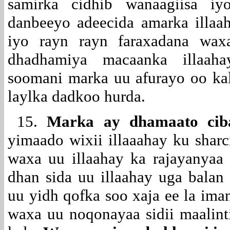
samirka cidhib wanaagiisa iy
danbeeyo adeecida amarka illaa
iyo rayn rayn faraxadana wa
dhadhamiya macaanka illaaha
soomani marka uu afurayo oo kal
laylka dadkoo hurda.
15.
Marka ay dhamaato cib
yimaado wixii illaaahay ku sharc
waxa uu illaahay ka rajayanyaa
dhan sida uu illaahay uga bala
uu yidh qofka soo xaja ee la i
waxa uu noqonayaa sidii maalint