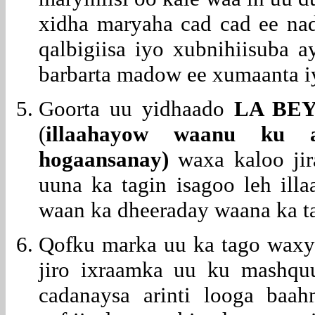
xidha maryaha cad cad ee nad
qalbigiisa iyo xubnihiisuba a
barbarta madow ee xumaanta i
Goorta uu yidhaado
LA BE
(
illaahayow waanu ku 
hogaansanay)
waxa kaloo ji
uuna ka tagin isagoo leh ill
waan ka dheeraday waana ka t
Qofku marka uu ka tago waxya
jiro ixraamka uu ku mashquu
cadanaysa arinti looga baa