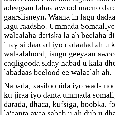
adeegsan lahaa awood macno daro
gaarsiisneyn. Waana in lagu dadaa
lagu raadsho. Ummada Somaaliyee
walaalaha dariska la ah beelaha d
inay si daacad iyo cadaalad ah u 
walaalahood, isugu geeyaan awo
caqligooda siday nabad u kala dh
labadaas beelood ee walaalah ah.
Nabada, xasiloonida iyo wada no
ku jiraa iyo danta ummada somali
darada, dhaca, kufsiga, boobka, 
la'aanta ayaa sabab u ah dub u dh