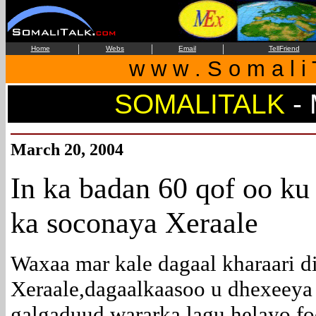
|
|
|
Home
Webs
Email
TellFriend
w w w . S o m a l i 
SOMALITALK
-
March 20, 2004
In ka badan 60 qof oo k
ka soconaya Xeraale
Waxaa mar kale dagaal kharaari 
Xeraale,dagaalkaasoo u dhexeeya
galgaduud,wararka lagu helayo fo