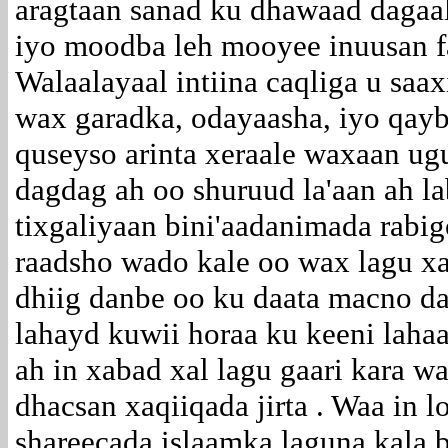
aragtaan sanad ku dhawaad dagaa
iyo moodba leh mooyee inuusan fa
Walaalayaal intiina caqliga u saax
wax garadka, odayaasha, iyo qay
quseyso arinta xeraale waxaan ug
dagdag ah oo shuruud la'aan ah l
tixgaliyaan bini'aadanimada rabi
raadsho wado kale oo wax lagu xa
dhiig danbe oo ku daata macno da
lahayd kuwii horaa ku keeni lahaa 
ah in xabad xal lagu gaari kara w
dhacsan xaqiiqada jirta . Waa in l
shareecada islaamka laguna kala 