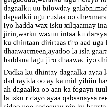
dagaalku uu bilowday galabnimad
dagaalkii ugu cuslaa oo dhexmara
iyo hadda wax isku xilqaamay in
jirin,warku waxuu intaa ku daraya
ku dhintaan dirirtaas tiro aad uga
dhaawacmeen,ayadoo la isla gaaray
haddana lagu jiro dhaawac iyo dh
Dadka ku dhintay dagaalka ayaa l
dad rayida oo ay ka mid yihiin h
ah dagaalka oo aan ka fogayn tuu
la isku ridayo ayaa qabsanaysa re
sidoo noo cadeeyay nin ku haysta