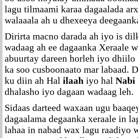
lagu tilmaami karaa dagaalada ar
walaaala ah u dhexeeya deegaanka
Dirirta macno darada ah iyo is di
wadaag ah ee dagaanka Xeraale 
abuurtay dareen horleh iyo dhiil
ka soo cusboonaato mar labaad. D
ku diin ah Hal
ilaah
iyo hal
Nabi
dhalasho iyo dagaan wadaag leh.
Sidaas darteed waxaan ugu baaqe
dagaalama degaanka xeraale in lag
lahaa in nabad wax lagu raadiyo