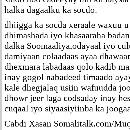
halka dagaalku ka socdo.
dhiigga ka socda xeraale waxuu 
dhimashada iyo khasaaraha badan
dalka Soomaaliya,odayaal iyo cu
damiyaan colaadaas ayaa dhawaan
dhexmara labadaas qolo kadib mar
inay gogol nabadeed timaado aya
kale dhegjalaq usiin wafuudda jo
dhowr jeer laga codsaday inay hes
cuqaal iyo siyaasiyiinba ka jooga
Cabdi Xasan Somalitalk.com/Mu