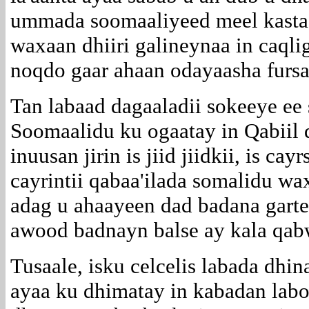
ummada soomaaliyeed meel kasta
waxaan dhiiri galineynaa in caqli
noqdo gaar ahaan odayaasha fursa
Tan labaad dagaaladii sokeeye ee
Soomaalidu ku ogaatay in Qabiil 
inuusan jirin is jiid jiidkii, is ca
cayrintii qabaa'ilada somalidu w
adag u ahaayeen dad badana garte
awood badnayn balse ay kala qab
Tusaale, isku celcelis labada dhi
ayaa ku dhimatay in kabadan labo