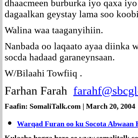
dhaacmeen burburka iyo qaxa iyo
dagaalkan geystay lama soo koobi
Walina waa taaganyihiin.
Nanbada oo laqaato ayaa diinka 
socda hadaad garaneynsaan.
W/Bilaahi Towfiiq .
Farhan Farah
farahf@sbcgl
Faafin: SomaliTalk.com | March 20, 2004
Warqad Furan oo ku Socota Abwaan H