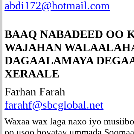
abdi172@hotmail.com
BAAQ NABADEED OO 
WAJAHAN WALAALAH
DAGAALAMAYA DEGA
XERAALE
Farhan Farah
farahf@sbcglobal.net
Waxaa wax laga naxo iyo musiibo
oo usoo hoyatay ummada Soomaa