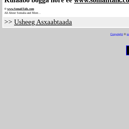
Kulaabo bogga hore ee
www.somalitalk.c
©
www.Somali
Talk.com
.
All About Somalia and More..
>>
Usheeg Asxaabtaada
Copyright
©
s