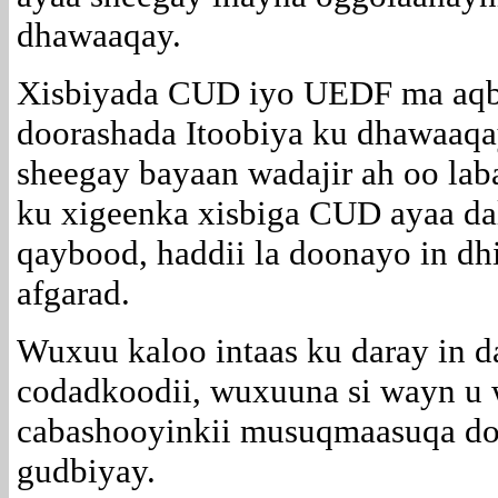
dhawaaqay.
Xisbiyada CUD iyo UEDF ma aqbal
doorashada Itoobiya ku dhawaaqay
sheegay bayaan wadajir ah oo la
ku xigeenka xisbiga CUD ayaa da
qaybood, haddii la doonayo in d
afgarad.
Wuxuu kaloo intaas ku daray in 
codadkoodii, wuxuuna si wayn u 
cabashooyinkii musuqmaasuqa doo
gudbiyay.