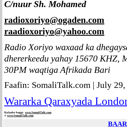
C/nuur Sh. Mohamed
radioxoriyo@ogaden.com
raadioxoriyo@yahoo.com
Radio Xoriyo waxaad ka dhegay
dhererkeedu yahay 15670 KHZ, 
30PM waqtiga Afrikada Bari
Faafin: SomaliTalk.com | July 29
Wararka Qaraxyada London 
Kulaabo bogga
www.SomaliTalk.com
©
www.Somali
Talk.com
BAAR