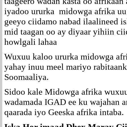
taageero wadan kasta oo afrikaan
iyadoo ururka midowga afrika uu 
geeyo ciidamo nabad ilaalineed i
mid taagan oo ay diyaar yihiin c
howlgali lahaa
Wuxuu kaloo ururka midowga afri
yahay inuu meel mariyo rabitaan
Soomaaliya.
Sidoo kale Midowga afrika wuxu
wadamada IGAD ee ku wajahan ar
qaarada iyo Geeska afrika intaba.
Iska Hor imaad Dhex Maray Cii