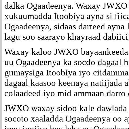
dalka Ogaadeenya. Waxay JWXO 
xukuumadda Itoobiya ayna si fiic
Ogaadeenya, sidaas darteed ayna 
lagu soo saarayo khayraad dabiici
Waxay kaloo JWXO bayaankeeda k
uu Ogaadeenya ka socdo dagaal 
gumaysiga Itoobiya iyo ciidamm
dagaal kaasoo keenaya natiijada 
colaadeed iyo mid ammaan darro o
JWXO waxay sidoo kale dawlada 
socoto xaaladda Ogaadeenya oo 
inay joojiso hawlaha ay Ogaadeen