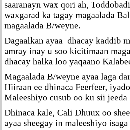
saaranayn wax qori ah, Toddobad
waxgarad ka tagay magaalada Bal
magaalada B/weyne.
Dagaalkan ayaa dhacay kaddib ma
amray inay u soo kicitimaan maga
dhacay halka loo yaqaano Kalabe
Magaalada B/weyne ayaa laga dar
Hiiraan ee dhinaca Feerfeer, iyad
Maleeshiyo cusub oo ku sii jeeda
Dhinaca kale, Cali Dhuux oo shee
ayaa sheegay in maleeshiyo isaga