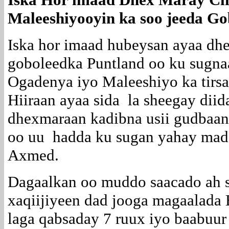
Maleeshiyooyin ka soo jeeda Go
Iska hor imaad hubeysan ayaa dh
goboleedka Puntland oo ku sugna
Ogadenya iyo Maleeshiyo ka tirs
Hiiraan ayaa sida la sheegay dii
dhexmaraan kadibna usii gudbaa
oo uu hadda ku sugan yahay mad
Axmed.
Dagaalkan oo muddo saacado ah s
xaqiijiyeen dad jooga magaalada
laga qabsaday 7 ruux iyo baabuur