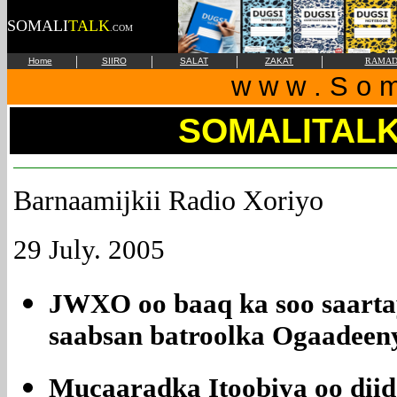
SOMALI
TALK
.COM
|
|
|
|
Home
SIIRO
SALAT
ZAKAT
RAMAD
w w w . S o m 
SOMALITAL
Barnaamijkii Radio Xoriyo
29 July. 2005
JWXO oo baaq ka soo saartay
saabsan batroolka Ogaadeen
Mucaaradka Itoobiya oo diida