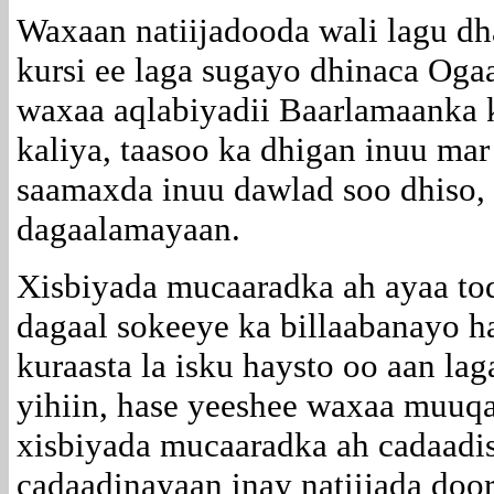
Waxaan natiijadooda wali lagu dh
kursi ee laga sugayo dhinaca Og
waxaa aqlabiyadii Baarlamaanka 
kaliya, taasoo ka dhigan inuu mar
saamaxda inuu dawlad soo dhiso, 
dagaalamayaan.
Xisbiyada mucaaradka ah ayaa tod
dagaal sokeeye ka billaabanayo ha
kuraasta la isku haysto oo aan la
yihiin, hase yeeshee waxaa muuqat
xisbiyada mucaaradka ah cadaadi
cadaadinayaan inay natiijada do