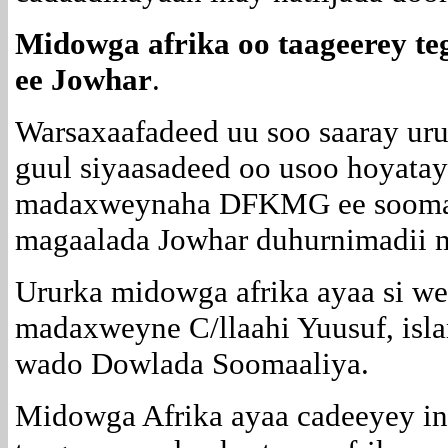
Midowga afrika oo taageerey te
ee Jowhar
.
Warsaxaafadeed uu soo saaray ur
guul siyaasadeed oo usoo hoyata
madaxweynaha DFKMG ee soomaal
magaalada Jowhar duhurnimadii ma
Ururka midowga afrika ayaa si w
madaxweyne C/llaahi Yuusuf, isl
wado Dowlada Soomaaliya.
Midowga Afrika ayaa cadeeyey in