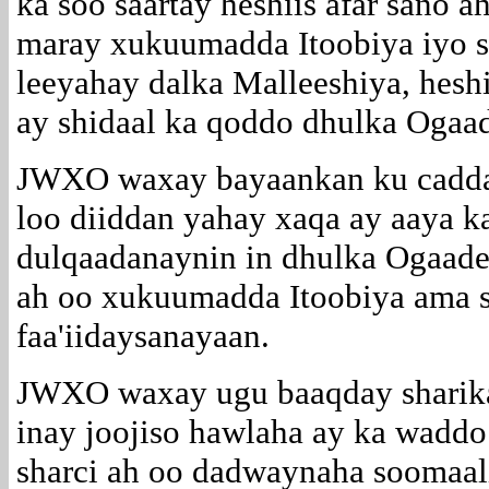
ka soo saartay heshiis afar sano 
maray xukuumadda Itoobiya iyo s
leeyahay dalka Malleeshiya, heshi
ay shidaal ka qoddo dhulka Ogaa
JWXO waxay bayaankan ku cadda
loo diiddan yahay xaqa ay aaya k
dulqaadanaynin in dhulka Ogaadee
ah oo xukuumadda Itoobiya ama s
faa'iidaysanayaan.
JWXO waxay ugu baaqday shari
inay joojiso hawlaha ay ka waddo
sharci ah oo dadwaynaha soomaali