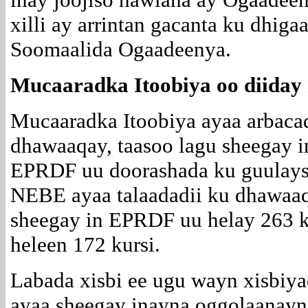
xilli ay arrintan gacanta ku dhig
Soomaalida Ogaadeenya.
Mucaaradka Itoobiya oo diiday 
Mucaaradka Itoobiya ayaa arbacadi
dhawaaqay, taasoo lagu sheegay in
EPRDF uu doorashada ku guulays
NEBE ayaa talaadadii ku dhawaaq
sheegay in EPRDF uu helay 263 k
heleen 172 kursi.
Labada xisbi ee ugu wayn xisbi
ayaa sheegay inayna oggolaanaynin