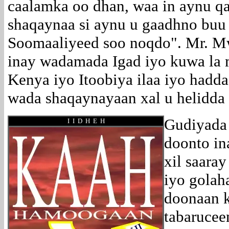
caalamka oo dhan, waa in aynu q
shaqaynaa si aynu u gaadhno buu 
Soomaaliyeed soo noqdo". Mr. M
inay wadamada Igad iyo kuwa la m
Kenya iyo Itoobiya ilaa iyo hadd
wada shaqaynayaan xal u helidda
Gudiyad
I I D H E H
doonto in
xil saara
iyo golah
doonaan k
tabaruce