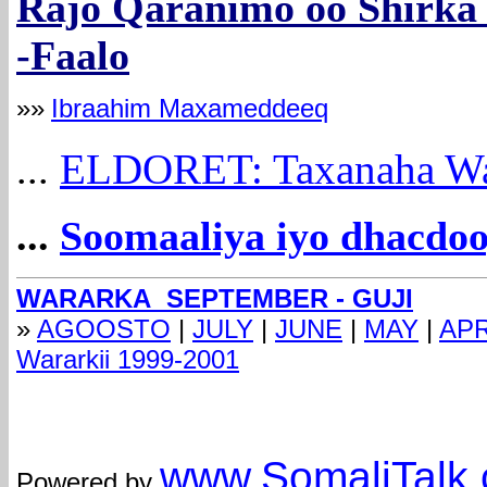
Rajo Qaranimo oo Shirka 
-Faalo
»»
Ibraahim Maxameddeeq
ELDORET: Taxanaha Wa
...
...
Soomaaliya iyo dhacdoo
WARARKA SEPTEMBER - GUJI
»
AGOOSTO
|
JULY
|
JUNE
|
MAY
|
APR
Wararkii 1999-2001
com
www.Somali
Talk
Powered by