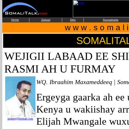
|
|
|
Home
Zakaat
Siiro
Saxaabada
w w w . s o m a l i
SOMALITA
WEJIGII LABAAD EE SH
RASMI AH U FURMAY
WQ. Ibraahim Maxameddeeq | Somali
Ergeyga gaarka ah ee
Kenya u wakiishay ar
Elijah Mwangale wuxu
imdeeq@hotmail.com