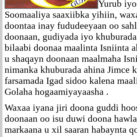
Yurub iyo
Soomaaliya saaxiibka yihiin, wa
doontaa inay fududeeyaan oo sah
doonaan, gudiyada iyo khuburada
bilaabi doonaa maalinta Isniinta a
u shaqayn doonaan maalmaha Isnii
nimanka khuburada ahina Jimce k
farsamada Igad sidoo kalena maali
Golaha hogaamiyayaasha .
Waxaa iyana jiri doona guddi hoo
doonaan oo isu duwi doona hawla
markaana u xil saaran habaynta q