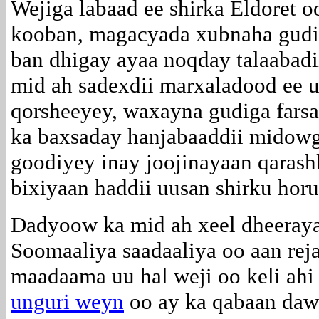
Wejiga labaad ee shirka Eldoret 
kooban, magacyada xubnaha gudiy
ban dhigay ayaa noqday talaabadi
mid ah sadexdii marxaladood ee u
qorsheeyey, waxayna gudiga far
ka baxsaday hanjabaaddii midowg
goodiyey inay joojinayaan qarashk
bixiyaan haddii uusan shirku hor
Dadyoow ka mid ah xeel dheeraya
Soomaaliya saadaaliya oo aan rej
maadaama uu hal weji oo keli ah
unguri weyn
oo ay ka qabaan daw