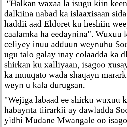
"Halkan waxaa la isugu kiin keen
dalkiina nabad ka islaaxisaan sida
haddii aad Eldoret ku heshiin we
caalamka ha eedaynina". Wuxuu k
celiyey inuu adduun weynuhu So
ugu talo galay inay colaadda ka 
shirkan ku xalliyaan, isagoo xus
ka muuqato wada shaqayn mararka 
weyn u kala durugsan.
"Wejiga labaad ee shirku wuxuu k
habaynta tiirarkii ay dawladda So
yidhi Mudane Mwangale oo isagoo 