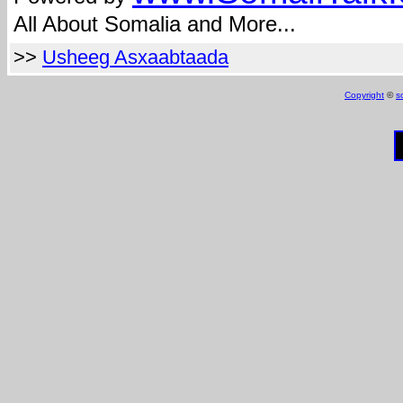
All About Somalia and More...
>>
Usheeg Asxaabtaada
Copyright
©
s