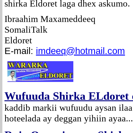
shirka Eldoret laga dhex askumo.
Ibraahim Maxameddeeq
SomaliTalk
Eldoret
E-mail:
imdeeq@hotmail.com
Wufuuda Shirka ELdoret o
kaddib markii wufuudu aysan ilaa
hoteelada ay deggan yihiin ayaa..