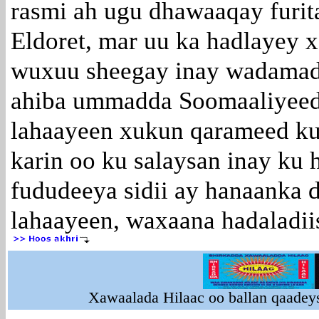
rasmi ah ugu dhawaaqay furita
Eldoret, mar uu ka hadlayey x
wuxuu sheegay inay wadamada
ahiba ummadda Soomaaliyeed u
lahaayeen xukun qarameed ku f
karin oo ku salaysan inay ku
fududeeya sidii ay hanaanka 
lahaayeen, waxaana hadaladiis
Xawaalada Hilaac oo ballan qaadey