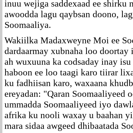
inuu wejiga saddexaad ee shirk
awoodda lagu qaybsan doono, lag
Soomaaliya.
Wakiilka Madaxweyne Moi ee Soo
dardaarmay xubnaha loo doortay 
ah wuxuuna ka codsaday inay isu
haboon ee loo taagi karo tiirar l
ku fadhiisan karo, waxaana khudb
ereyadan: "Qaran Soomaaliyeed o
ummadda Soomaaliyeed iyo dawl
afrika ku nooli waxay u baahan y
mara sidaa awgeed dhibaatada S