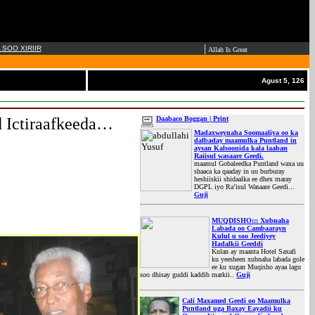
|
SOO XIRIIR
Allah Is Great
Agust 5, 126
d Ictiraafkeeda…
Daabaco Boggan | Print
Madaxweynaha Soomaaliya
oo ka
dalbaday maamulka Puntland in
aysan Kalsoonida kala laaban
Raiisul wasaare Geedi.
maamul Gobaleedka Puntland waxa uu
shaaca ka qaaday in uu burburay
heshiiskii shidaalka ee dhex maray
DGPL iyo Ra’isul Wasaare Geedi...
Guji
MUQDISHO::: Xubnaha
Labada oo Cambaarayn
Kulul u soo Jeediyey
Hadalkii Geeddi
Kulan ay maanta Hotel Saxafi
ku yeesheen xubnaha labada gole
ee ku xugan Muqisho ayaa lagu
soo dhisay guddi kaddib markii..
Guji
Cali Maxamed Geedi oo Maamulka
Puntland uga Baxay Eayadii ku