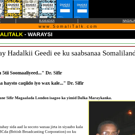
|
|
T
RAMADAN
NAGALA 
w w w . S o m a l i T a l k . c o m
ALITALK
- WARAYSI
bay Hadalkii Geedi ee ku saabsanaa Somalilan
 5tii Soomaaliyeed..." Dr. Sifir
 haysto caqiido iyo wax kale..." Dr. Sifir
ne Sifir Magaalada London isagoo ka yimid Dalka Maraykanka.
hay sida aad la socoto waxaa jirta in siyaabo kala
Cda (British Broadcasting Corporation) oo ku