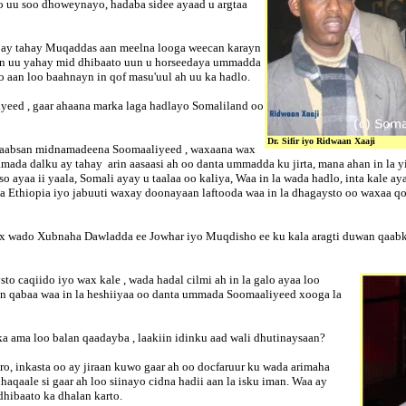
o uu soo dhoweynayo, hadaba sidee ayaad u argtaa
ay tahay Muqaddas aan meelna looga weecan karayn
i in uu yahay mid dhibaato uun u horseedaya ummadda
 aan loo baahnayn in qof masu'uul ah uu ka hadlo.
yeed , gaar ahaana marka laga hadlayo Somaliland oo
Dr. Sifir iyo Ridwaan Xaaji
u saabsan midnamadeena Soomaaliyeed , waxaana wax
ada dalku ay tahay arin aasaasi ah oo danta ummadda ku jirta, mana ahan in la yi
 ayaa ii yaala, Somali ayay u taalaa oo kaliya, Waa in la wada hadlo, inta kale a
thiopia iyo jabuuti waxay doonayaan laftooda waa in la dhagaysto oo waxaa qof 
dhex wado Xubnaha Dawladda ee Jowhar iyo Muqdisho ee ku kala aragti duwan qaa
to caqiido iyo wax kale , wada hadal cilmi ah in la galo ayaa loo
an qabaa waa in la heshiiyaa oo danta ummada Soomaaliyeed xooga la
ama loo balan qaadayba , laakiin idinku aad wali dhutinaysaan?
o, inkasta oo ay jiraan kuwo gaar ah oo docfaruur ku wada arimaha
aqaale si gaar ah loo siinayo cidna hadii aan la isku iman. Waa ay
dhibaato ka dhalan karto.