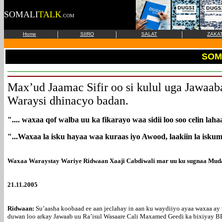
SOMALI
TALK
.COM
|
|
|
Home
SIIRO
SALAT
ZAKA
SOM
Max’ud Jaamac Sifir oo si kulul uga Jawaa
Waraysi dhinacyo badan.
".... waxaa qof walba uu ka fikarayo waa sidii loo soo celin lahaa
"...Waxaa la isku hayaa waa kuraas iyo Awood, laakiin la iskuma
Waxaa Waraystay Wariye Ridwaan Xaaji Cabdiwali mar uu ku sugnaa Muda
21.11.2005
Ridwaan:
Su’aasha koobaad ee aan jeclahay in aan ku waydiiyo ayaa waxaa ay ta
duwan loo arkay Jawaab uu Ra’isul Wasaare Cali Maxamed Geedi ka bixiyay BB