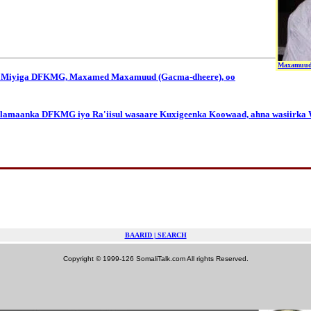
Maxamuud 
eer Miyiga DFKMG, Maxamed Maxamuud (Gacma-dheere), oo
rlamaanka DFKMG iyo Ra'iisul wasaare Kuxigeenka Koowaad, ahna wasiirka Wa
BAARID | SEARCH
Copyright © 1999-126 SomaliTalk.com All rights Reserved.