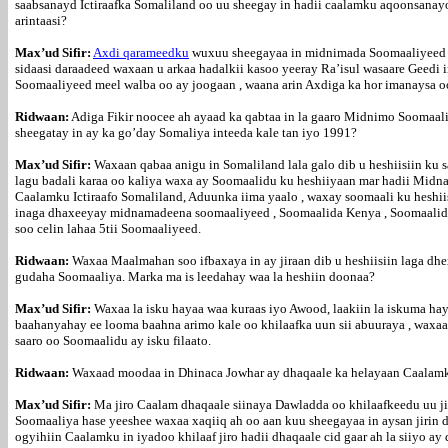
saabsanayd Ictiraafka Somaliland oo uu sheegay in hadii caalamku aqoonsanay
arintaasi?
Max’ud Sifir:
Axdi qarameedku
wuxuu sheegayaa in midnimada Soomaaliyeed 
sidaasi daraadeed waxaan u arkaa hadalkii kasoo yeeray Ra’isul wasaare Geed
Soomaaliyeed meel walba oo ay joogaan , waana arin Axdiga ka hor imanaysa oo
Ridwaan:
Adiga Fikir noocee ah ayaad ka qabtaa in la gaaro Midnimo Soomaali
sheegatay in ay ka go’day Somaliya inteeda kale tan iyo 1991?
Max’ud Sifir:
Waxaan qabaa anigu in Somaliland lala galo dib u heshiisiin k
lagu badali karaa oo kaliya waxa ay Soomaalidu ku heshiiyaan mar hadii Midnam
Caalamku Ictiraafo Somaliland, Aduunka iima yaalo , waxay soomaali ku heshiiso
inaga dhaxeeyay midnamadeena soomaaliyeed , Soomaalida Kenya , Soomaalida E
soo celin lahaa 5tii Soomaaliyeed.
Ridwaan:
Waxaa Maalmahan soo ifbaxaya in ay jiraan dib u heshiisiin laga 
gudaha Soomaaliya. Marka ma is leedahay waa la heshiin doonaa?
Max’ud Sifir:
Waxaa la isku hayaa waa kuraas iyo Awood, laakiin la iskuma hays
baahanyahay ee looma baahna arimo kale oo khilaafka uun sii abuuraya , waxa
saaro oo Soomaalidu ay isku filaato.
Ridwaan:
Waxaad moodaa in Dhinaca Jowhar ay dhaqaale ka helayaan Caalamka 
Max’ud Sifir:
Ma jiro Caalam dhaqaale siinaya Dawladda oo khilaafkeedu uu jir
Soomaaliya hase yeeshee waxaa xaqiiq ah oo aan kuu sheegayaa in aysan jirin dh
ogyihiin Caalamku in iyadoo khilaaf jiro hadii dhaqaale cid gaar ah la siiyo ay 