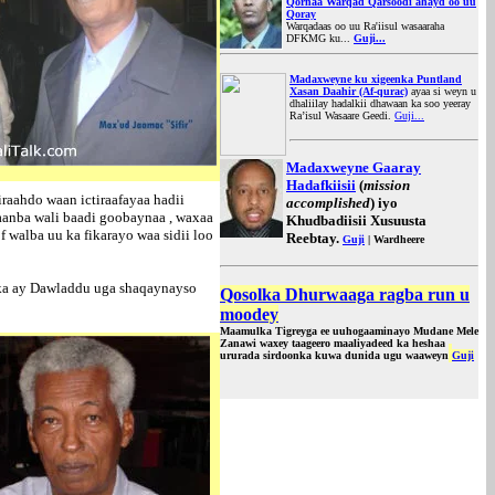
Qornaa Warqad Qarsoodi ahayd oo uu
Qoray
Warqadaas oo uu Ra'iisul wasaaraha
DFKMG ku...
Guji...
Madaxweyne ku xigeenka Puntland
Xasan Daahir (Af-qurac)
ayaa si weyn u
dhaliilay hadalkii dhawaan ka soo yeeray
Ra’isul Wasaare Geedi
.
Guji...
Madaxweyne Gaaray
Hadafkiisii
(
mission
raahdo waan ictiraafayaa hadii
accomplished
) iyo
yaanba wali baadi goobaynaa , waxaa
Khudbadiisii Xusuusta
walba uu ka fikarayo waa sidii loo
Reebtay.
Guji
| Wardheere
bka ay Dawladdu uga shaqaynayso
Qosolka Dhurwaaga ragba run u
moodey
Maamulka Tigreyga ee uuhogaaminayo Mudane Mele
Zanawi waxey taageero maaliyadeed ka heshaa
ururada sirdoonka kuwa dunida ugu waaweyn
Guji