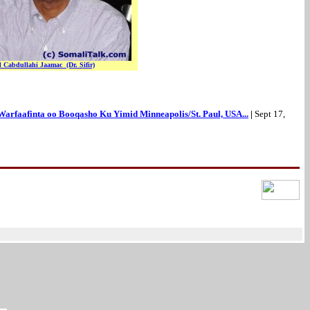
Cabdullahi Jaamac (Dr. Sifir)
rfaafinta oo Booqasho Ku Yimid Minneapolis/St. Paul, USA...
|
Sept 17,