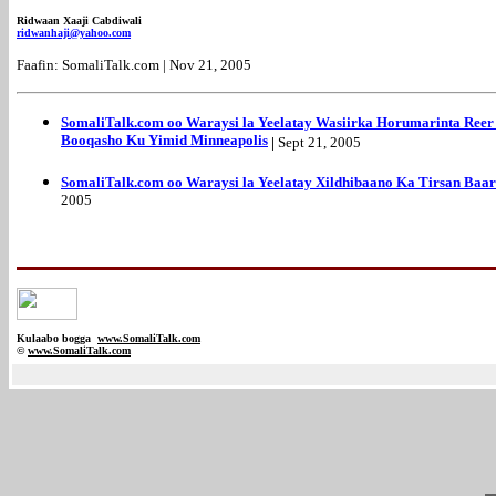
Ridwaan Xaaji Cabdiwali
ridwanhaji
@yahoo.com
Faafin: SomaliTalk.com | Nov 21, 2005
SomaliTalk.com oo Waraysi la Yeelatay Wasiirka Horumarinta R
Booqasho Ku Yimid Minneapolis
|
Sept 21, 2005
SomaliTalk.com oo Waraysi la Yeelatay Xildhibaano Ka Tirsan Baa
2005
Kulaabo bogga
www.SomaliTalk.com
©
www.Somali
Talk.com