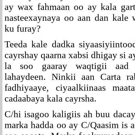
ay wax fahmaan oo ay kala gar
nasteexaynaya oo aan dan kale
ku furay?
Teeda kale dadka siyaasiyiintoo
cayrshay qaarna xabsi dhigay si 
la soo gaaray waqtigii aad 
lahaydeen. Ninkii aan Carta 
fadhiyaaye, ciyaalkiinaas ma
cadaabaya kala cayrsha.
C/hi isagoo kaligiis ah buu dacay
marka hadda oo ay C/Qaasim is a