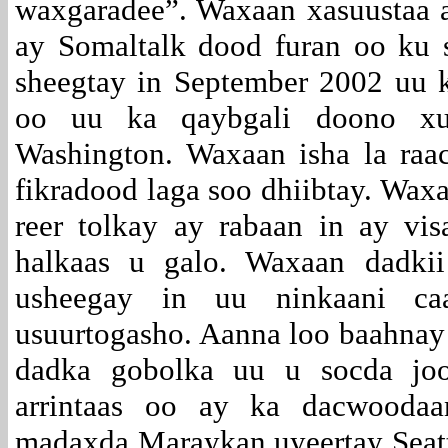
waxgaradee”. Waxaan xasuustaa a
ay Somaltalk dood furan oo ku 
sheegtay in September 2002 uu 
oo uu ka qaybgali doono xu
Washington. Waxaan isha la raa
fikradood laga soo dhiibtay. Wax
reer tolkay ay rabaan in ay vis
halkaas u galo. Waxaan dadki
usheegay in uu ninkaani ca
usuurtogasho. Aanna loo baahnay 
dadka gobolka uu u socda joo
arrintaas oo ay ka dacwoodaa
madaxda Maraykan uyeertay Seat