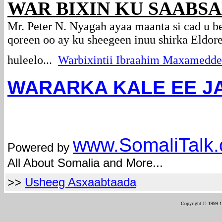
WAR BIXIN KU SAABS
Mr. Peter N. Nyagah ayaa maanta si cad u b
qoreen oo ay ku sheegeen inuu shirka Eldore
huleelo...
Warbixintii Ibraahim Maxamedde
WARARKA KALE EE J
com
www.Somali
Talk
Powered by
All About Somalia and More...
>>
Usheeg Asxaabtaada
Copyright © 1999-12