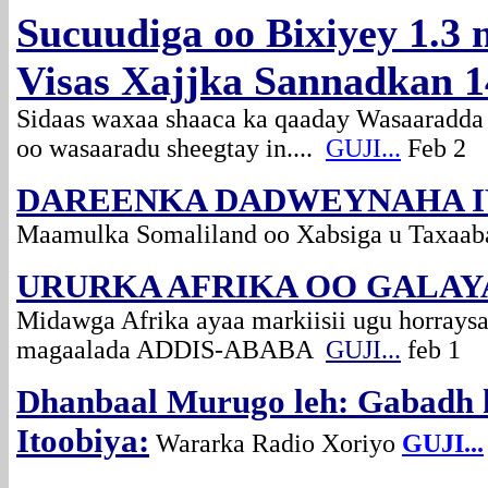
Sucuudiga oo Bixiyey 1.3 
Visas Xajjka Sannadkan 1
Sidaas waxaa shaaca ka qaaday Wasaaradda
oo wasaaradu sheegtay in....
GUJI...
Feb 2
DAREENKA DADWEYNAHA 
Maamulka Somaliland oo Xabsiga u Taxaa
URURKA AFRIKA OO GALAY
Midawga Afrika ayaa markiisii ugu horraysa
magaalada ADDIS-ABABA
GUJI...
feb 1
Dhanbaal Murugo leh: Gabadh k
Itoobiya:
Wararka Radio Xoriyo
GUJI...