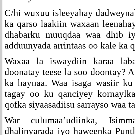
C/hi wuxuu isleeyahay dadweynah
ka qarso laakiin waxaan leenah
dhabarku muuqdaa waa dhib i
adduunyada arrintaas oo kale ka q
Waxaa la iswaydiin karaa lab
doonatay teese la soo doontay? A
ka haynaa. Waa isaga wasiir k
tagay oo ku qanciyey kornaylk
qofka siyaasadiisu sarrayso waa 
War culumaa’udiinka, Isimmad
dhalinyarada iyo haweenka Punt