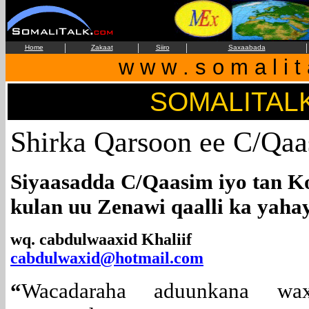
|
|
|
|
Home
Zakaat
Siiro
Saxaabada
w w w . s o m a l i t
SOMALITAL
Shirka Qarsoon ee C/Qaa
Siyaasadda C/Qaasim iyo tan Ko
kulan uu Zenawi qaalli ka yaha
wq. cabdulwaaxid Khaliif
cabdulwaxid@hotmail.com
“
Wacadaraha aduunkana wax