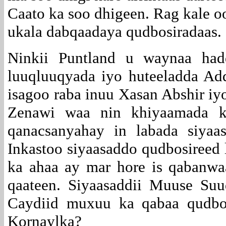
Caato ka soo dhigeen. Rag kale 
ukala dabqaadaya qudbosiradaas.
Ninkii Puntland u waynaa had
luuqluuqyada iyo huteeladda Ad
isagoo raba inuu Xasan Abshir iy
Zenawi waa nin khiyaamada k
qanacsanyahay in labada siyaa
Inkastoo siyaasaddo qudbosireed 
ka ahaa ay mar hore is qabanwa
qaateen. Siyaasaddii Muuse Su
Caydiid muxuu ka qabaa qudbo
Kornaylka?