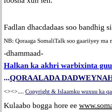
foosha xun leh.
Fadlan dhacdadaas soo bandhig si n
NB: Qoraaga SomaliTalk soo gaariiyey ma ma
-dhammaad-
Halkan ka akhri warbixinta gu
...
QORAALADA DADWEYNAH
<><>
....
Copyright & Islaamku wuxuu ka qab
Kulaabo bogga hore ee
www.soma