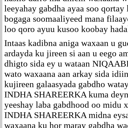
leeyahay gabdha ayaa soo qortay
bogaga soomaaliyeed mana filaayo
loo qoro ayuu kusoo koobay hada
Intaas kadibna aniga waxaan u 
ardayda ku jireen si aan u eego a
dhigto sida ey u wataan NIQAABK
wato waxaana aan arkay sida idii
kujireen galaasyada gabdho wa
INDHA SHAREERKA kuma deyn in
yeeshay laba gabdhood oo midu
INDHA SHAREERKA midna eysan
waxaana ku hor maray gabdha 