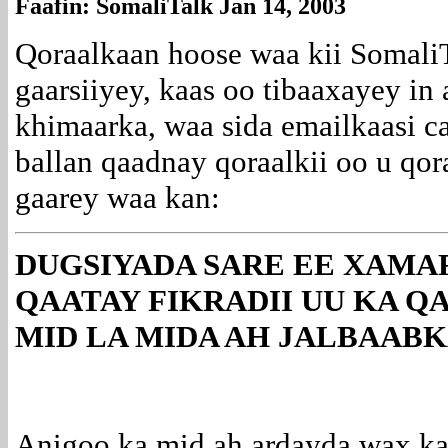
Faafin: SomaliTalk Jan 14, 2003
Qoraalkaan hoose waa kii SomaliT
gaarsiiyey, kaas oo tibaaxayey in 
khimaarka, waa sida emailkaasi c
ballan qaadnay qoraalkii oo u qor
gaarey waa kan:
DUGSIYADA SARE EE XAM
QAATAY FIKRADII UU KA QA
MID LA MIDA AH JALBAABK
Anigoo ka mid ah ardayda wax ka