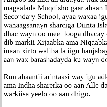
magaalada Muqdisho gaar ahaan D
Secondary School, ayaa waxaa igu
wanaagsanayn sharciga Diinta Isl
dhac wayn oo meel looga dhacay 
dib markii Xijaabka ama Niqaabka 
inaan xirto waliba la iigu hanjaba
aan wax barashadayda ku wayn d
Run ahaantii arintaasi way igu a
ama Indha sharerka oo aan Alle da
warkiisa yeelo oo aan dhigo.