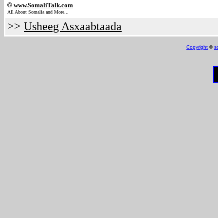
©
www.Somali
Talk.com
All About Somalia and More...
>>
Usheeg Asxaabtaada
Copyright
©
s