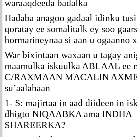
waraaqdeeda badalka
Hadaba anagoo gadaal idinku tus
qoratay ee somalitalk ey soo gaar
hormarineynaa si aan u ogaanno 
War bixintaan waxaan u tagay ani
maamulka iskuulka ABLAAL ee 
C/RAXMAAN MACALIN AXMED w
su’aalahaan
1- S: majirtaa in aad diideen in is
dhigto NIQAABKA ama INDHA
SHAREERKA?