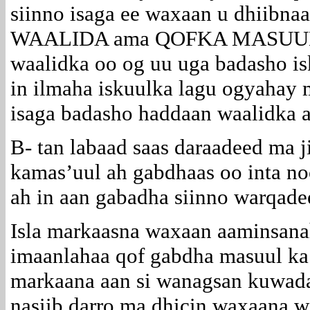
siinno isaga ee waxaan u dhiibna
WAALIDA ama QOFKA MASUULKA
waalidka oo og uu uga badasho i
in ilmaha iskuulka lagu ogyahay
isaga badasho haddaan waalidka a
B- tan labaad saas daraadeed ma j
kamas’uul ah gabdhaas oo inta no
ah in aan gabadha siinno warqade
Isla markaasna waxaan aaminsana
imaanlahaa qof gabdha masuul ka 
markaana aan si wanagsan kuwada
nasiib darro ma dhicin waxaana w