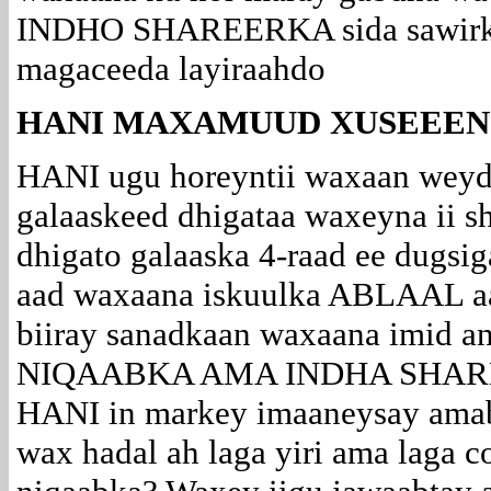
INDHO SHAREERKA sida sawirke
magaceeda layiraahdo
HANI MAXAMUUD XUSEEEN
HANI ugu horeyntii waxaan weyd
galaaskeed dhigataa waxeyna ii s
dhigato galaaska 4-raad ee dugsig
aad waxaana iskuulka ABLAAL a
biiray sanadkaan waxaana imid 
NIQAABKA AMA INDHA SHAREE
HANI in markey imaaneysay amaba
wax hadal ah laga yiri ama laga c