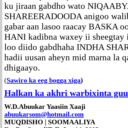
ku jiraan gabdho wato NIQA
SHAREERADOODA anigoo waliba 
gabar aan lasoo raacay BASKA oo
HANI kadibna waxey ii sheegtay i
loo diido gabdhaha INDHA S
hadii uusan aheyn mid marna la q
dhigaayo.
(
Sawiro ka eeg bogga xiga
)
Halkan ka akhri warbixinta gu
W.D.Abuukar Yaasiin Xaaji
abuukarsom@hotmail.com
MUQDISHO | SOOMAALIYA