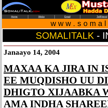
|
|
|
Home
Webs
Email
TellFriend
w w w . s o m a l i
SOMALITALK
-
I
Janaayo 14, 2004
MAXAA KA JIRA IN 
EE MUQDISHO UU DI
DHIGTO XIJAABKA 
AMA INDHA SHARE