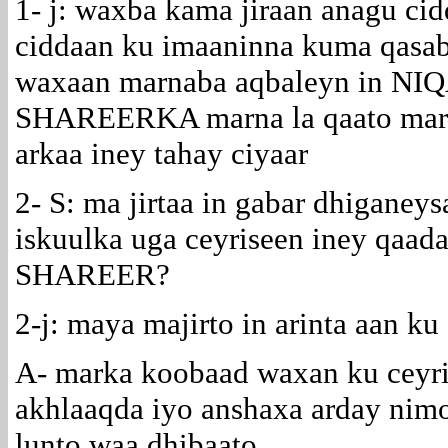
1- j: waxba kama jiraan anagu ci
ciddaan ku imaaninna kuma qasab
waxaan marnaba aqbaleyn in 
SHAREERKA marna la qaato marna
arkaa iney tahay ciyaar
2- S: ma jirtaa in gabar dhigane
iskuulka uga ceyriseen iney q
SHAREER?
2-j: maya majirto in arinta aan k
A- marka koobaad waxan ku ceyr
akhlaaqda iyo anshaxa arday nim
lunto waa dhibaato