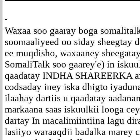
Waxaa soo gaaray boga somalitalk
soomaaliyeed oo siday sheegtay
ee muqdisho, waxaaney sheegatay 
SomaliTalk soo gaarey'e) in isku
qaadatay INDHA SHAREERKA am
codsaday iney iska dhigto iyadun
ilaahay dartiis u qaadatay aadanan
markaana saas iskuulkii looga cey
dartay In macalimiintiina lagu dir
lasiiyo waraaqdii badalka marey c