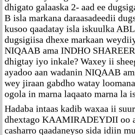
dhigato galaaska 2- aad ee dugsiga
B isla markana daraasadeedii dug
kusoo qaadatay isla iskuulka A
dugsigiisa dhexe markaan weydii
NIQAAB ama INDHO SHAREER oo 
dhigtay iyo inkale? Waxey ii shee
ayadoo aan wadanin NIQAAB a
wey jiraan gabdho watay loomana
ogola in marna laqaato marna la is
Hadaba intaas kadib waxaa ii suur
dhextago KAAMIRADEYDII oo aan
casharro qaadaneyso sida idiin m