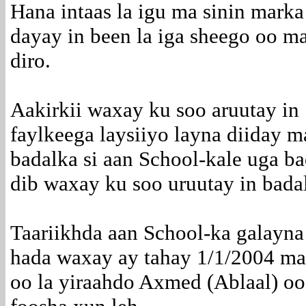
Hana intaas la igu ma sinin marka
dayay in been la iga sheego oo ma
diro.
Aakirkii waxay ku soo aruutay in 
faylkeega laysiiyo layna diiday 
badalka si aan School-kale uga b
dib waxay ku soo uruutay in badalk
Taariikhda aan School-ka galayna
hada waxay ay tahay 1/1/2004 ma
oo la yiraahdo Axmed (Ablaal) oo 