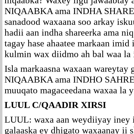
niqaabka? Waxey iigu jawaabtay 
NIQAABKA ama INDHA SHAREE
sanadood waxaana soo arkay iskuul
hadii aan indha shareerka ama ni
tagay hase ahaatee markaan imi
kulmin wax diidmo ah bal waa la
Isla markaasna waxaan wareytay g
NIQAABKA ama INDHO SAHREERK
muuqato magaceedana waxaa la y
LUUL C/QAADIR XIRSI
LUUL: waxa aan weydiiyay iney i
galaaska ey dhigato waxaanay ii 