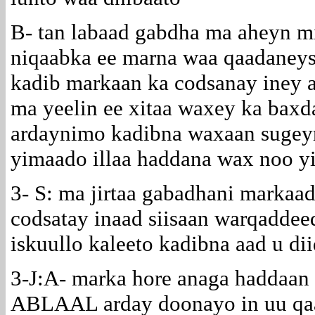
B- tan labaad gabdha ma aheyn mi
niqaabka ee marna waa qaadaney
kadib markaan ka codsanay iney 
ma yeelin ee xitaa waxey ka baxd
ardaynimo kadibna waxaan sugey
yimaado illaa haddana wax noo 
3- S: ma jirtaa gabadhani markaad
codsatay inaad siisaan warqaddeed
iskuullo kaleeto kadibna aad u d
3-J:A- marka hore anaga haddaa
ABLAAL arday doonayo in uu qaa